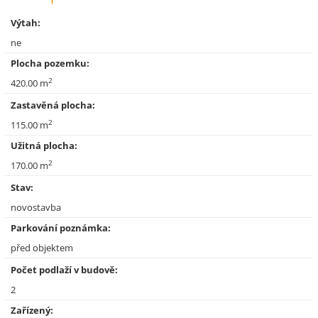
Výtah:
ne
Plocha pozemku:
2
420.00 m
Zastavěná plocha:
2
115.00 m
Užitná plocha:
2
170.00 m
Stav:
novostavba
Parkování poznámka:
před objektem
Počet podlaží v budově:
2
Zařízený: