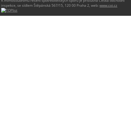
K mimosoudnímu řešení spotřebitelských sporů je příslušná Česká obchodní
inspekce, se sídlem Štěpánská 567/15, 120 00 Praha 2, web:
www.coi.cz