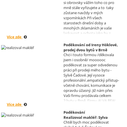
si obrovsky vážím toho co pro
Čadová
mně stále vyřizujete a to taky
zůstane navždy v mých
vzpomínkách Při všech
starostech dnešní doby a
mnohých zklamáních je vaše
laskavost a ochota jako by z
Více zde
jiného světa. Moc děkuji za
informace a děkuji za vaše úsilí.
Poděkování od Ireny Höklové,
Zatím se mějte moc a moc hezky.
prodej dvou bytů v Brně
S pozdravem Pavel Míšek
Chci i touto formou /děkovala
Realizoval makléř: Sylva
jsem i osobně/ moooooc
Čadová
poděkovat za super odvedenou
práci při prodeji mého bytu -
Sylvě Čadové. Její vysoce
profesionální ,empatický přístup-
včetně chování, komunikace je
opravdu úžasný. Již nám přes
Vaši firmu prodávala celkem
2.byty v Brně. Firmu ALVA REAL
Více zde
doporučuji mnoha známým.
Krásné dny Vám a Vašim
Poděkování
zaměstnancům. Irena Höklová,
Realizoval makléř: Sylva
Brno
Chtěl bych moc poděkovat
Čadová