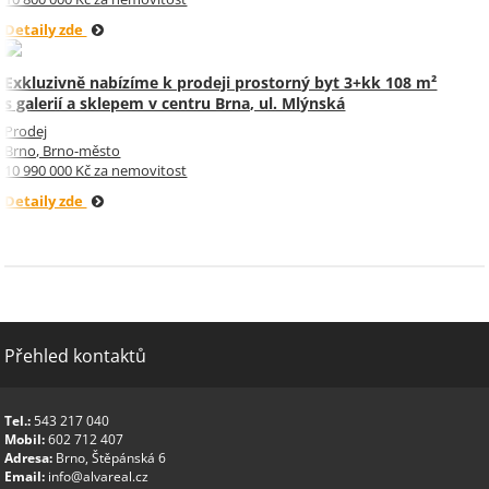
Detaily zde
Exkluzivně nabízíme k prodeji prostorný byt 3+kk 108 m²
s galerií a sklepem v centru Brna, ul. Mlýnská
Prodej
Brno, Brno-město
10 990 000 Kč za nemovitost
Detaily zde
Přehled kontaktů
Tel.:
543 217 040
Mobil:
602 712 407
Adresa:
Brno, Štěpánská 6
Email:
info@alvareal.cz