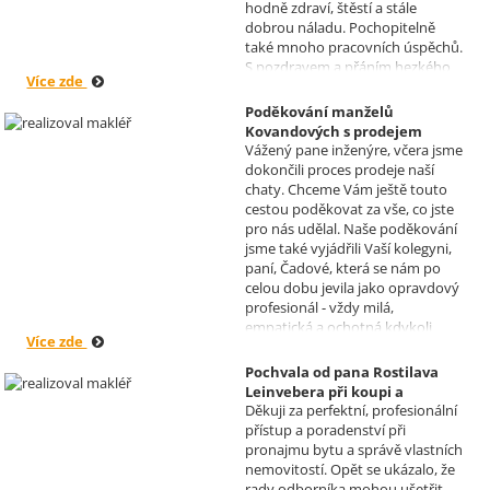
hodně zdraví, štěstí a stále
dobrou náladu. Pochopitelně
také mnoho pracovních úspěchů.
S pozdravem a přáním hezkého
Více zde
dne Hana a Jan Kovandovi
Poděkování manželů
Kovandových s prodejem
Vážený pane inženýre, včera jsme
chaty v Osové Bítýšce
dokončili proces prodeje naší
Realizoval makléř: David
chaty. Chceme Vám ještě touto
Vašíček
cestou poděkovat za vše, co jste
pro nás udělal. Naše poděkování
jsme také vyjádřili Vaší kolegyni,
paní, Čadové, která se nám po
celou dobu jevila jako opravdový
profesionál - vždy milá,
empatická a ochotná kdykoli
Více zde
pomoci s řešením jakéhokoli
problému. Vaše společnost i Vy v
Pochvala od pana Rostilava
nás získáváte opravdu spokojené
Leinvebera při koupi a
klienty, kteří budou vaše služby
Děkuji za perfektní, profesionální
následném pronájmu
vždy doporučovat každému, kdo
přístup a poradenství při
investiční nemovitosti
je potřebuje. Věřím, že se na Vás
pronajmu bytu a správě vlastních
Realizoval makléř: David
budeme moci obrátit i v případě
nemovitostí. Opět se ukázalo, že
Vašíček
prodeje, který plánujeme v
rady odborníka mohou ušetřit