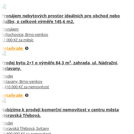
Pronájem nebytových prostor ideálních pro obchod nebo
služby, o celkové výměře 145,6 m2.
Pronájem
Židlochovice, Brno-venkov
12 000 Kč za měsíc
Detaily zde
Prodej bytu 2+1 o výměře 84,3 m², zahrada, ul. Nádražní,
Oslavany.
Prodej
Oslavany, Brno-venkov
5 410 000 Kč za nemovitost
Detaily zde
Nabízíme k prodeji komerční nemovitost v centru města
Moravská Třebová.
Prodej
Moravská Třebová, Svitavy
10 800 000 Kč za nemovitost