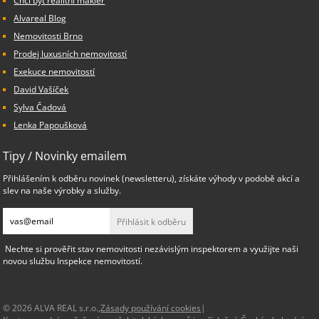
Chci být realitní makléř
Alvareal Blog
Nemovitosti Brno
Prodej luxusních nemovitostí
Exekuce nemovitostí
David Vašíček
Sylva Čadová
Lenka Papoušková
Tipy / Novinky emailem
Přihlášením k odběru novinek (newsletteru), získáte výhody v podobě akcí a
slev na naše výrobky a služby.
Přihlásit k odběru
Nechte si prověřit stav nemovitosti nezávislým inspektorem a využijte naši
novou službu Inspekce nemovitostí.
© 2026 ALVA REAL s.r.o.,
Zásady používání cookies
|