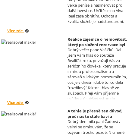
budoucnu uskutečnit. Se
velké peníze a nasměrovat pro
srdečným pozdravem a přáním
další investice. Určitě se na Alva
mnoho zdraví i úspěchů Vám
Real zase obrátím. Ochota a
přejí manželé Kovandovi
kvalita služeb je nadstandardní.
Více zde
Reakce zájemce o nemovitost,
který po složení rezervace byl
Dobrý večer pane Vašíčků. Dal
nucen od koupi odstoupit.
jsem Vám hlas do soutěže
Realizoval makléř: David
Realiťák roku, považuji Vás za
Vašíček
seriózního člověka, který pracuje
s mírou profesionalismu a
zároveň s lidským porozuměním,
což je v dnešní době to, co dělá
"rozdílový" faktor - hlavně ve
službách. Přeji Vám příjemné
svátky a úspěšný vstup do
Více zde
nového roku. R. Kortánek.
A tohle je přesně ten důvod,
proč nás to stále baví a
Dobrý den milá paní Čadová ,
naplňuje, poděkování od pana
velmi se omlouvám, že se
Míška.
ozývám trochu pozdě. Nicméně
Realizoval makléř: Sylva