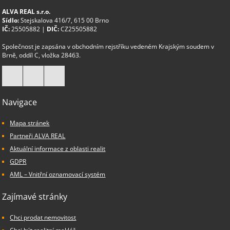
ALVA REAL s.r.o.
Sídlo:
Stejskalova 416/7, 615 00 Brno
IČ:
25505882 |
DIČ:
CZ25505882
Společnost je zapsána v obchodním rejstříku vedeném Krajským soudem v
Brně, oddíl C, vložka 28463.
Navigace
Mapa stránek
Partneři ALVA REAL
Aktuální informace z oblasti realit
GDPR
AML – Vnitřní oznamovací systém
Zajímavé stránky
Chci prodat nemovitost