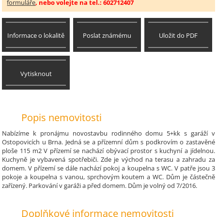
formuláře
, nebo volejte na tel.: 602712407
Informace o lokalitě
Poslat známému
Uložit do PDF
Vytisknout
Popis nemovitosti
Nabízíme k pronájmu novostavbu rodinného domu 5+kk s garáží v
Ostopovicích u Brna. Jedná se a přízemní dům s podkrovím o zastavěné
ploše 115 m2 V přízemí se nachází obývací prostor s kuchyní a jídelnou.
Kuchyně je vybavená spotřebiči. Zde je východ na terasu a zahradu za
domem. V přízemí se dále nachází pokoj a koupelna s WC. V patře jsou 3
pokoje a koupelna s vanou, sprchovým koutem a WC. Dům je částečně
zařízený. Parkování v garáži a před domem. Dům je volný od 7/2016.
Doplňkové informace nemovitosti