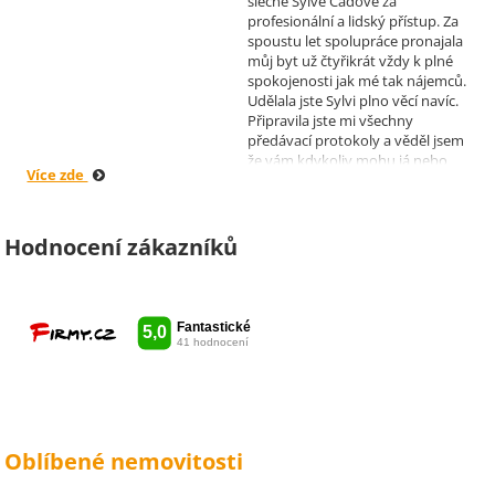
slečně Sylvě Čadové za
profesionální a lidský přístup. Za
spoustu let spolupráce pronajala
můj byt už čtyřikrát vždy k plné
spokojenosti jak mé tak nájemců.
Udělala jste Sylvi plno věcí navíc.
Připravila jste mi všechny
předávací protokoly a věděl jsem
že vám kdykoliv mohu já nebo
Více zde
moji nájemníci zavolat, když by
bylo potřeba cokoliv vyřešit. Díky
moc za vše je pro mě radost s
vámi spolupracovat . Snad vám
Hodnocení zákazníků
kytka jako malé poděkování za
vše udělala radost. Takže ještě
jednou děkuji Sylvi.
Oblíbené nemovitosti