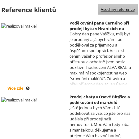
Reference klientů
Všechny reference
Poděkování pana Černého při
prodeji bytu v Hranicích na
Dobrý den pane Vašíčku, můj byt
Moravě
je prodaný a já bych vám rád
Realizoval makléř: David
poděkoval za příjemnou a
Vašíček
úspěšnou spolupráci. Velice si
cením vašeho profesionálního
přístupu a ochotně jsem poslal
pozitivní hodnocení ALVA REAL a
maximální spokojenost na web
"srovnání makléřů". Zdravím a
přeji příjemný den, Milan Černý,
Více zde
Hranice
Prodej chaty v Osové Bítýšce a
poděkování od manželů
Ještě jednou bych Vám chtěl
Kovandových
poděkovat za vše, co jste pro nás
Realizoval makléř: Sylva
udělala při prodeji naší
Čadová
nemovitosti. Moc Vám tedy, oba
s manželkou, děkujeme a
přejeme Vám hlavně hodně,