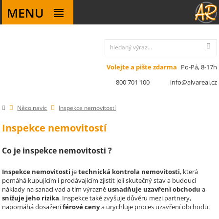
MENU
Volejte a pište zdarma
Po-Pá, 8-17h
800 701 100
info@alvareal.cz
Něco navíc
Inspekce nemovitostí
Inspekce nemovitostí
Co je inspekce nemovitosti ?
Inspekce nemovitosti
je
technická kontrola nemovitosti
, která
pomáhá kupujícím i prodávajícím zjistit její skutečný stav a budoucí
náklady na sanaci vad a tím výrazně
usnadňuje uzavření obchodu
a
snižuje jeho rizika
. Inspekce také zvyšuje důvěru mezi partnery,
napomáhá dosažení
férové ceny
a urychluje proces uzavření obchodu.