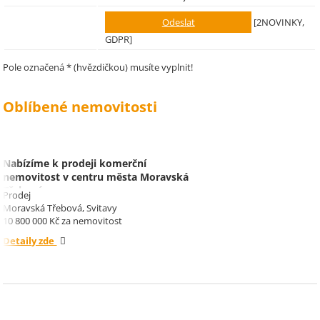
[2NOVINKY,
GDPR]
Pole označená * (hvězdičkou) musíte vyplnit!
Oblíbené nemovitosti
Nabízíme k prodeji komerční
nemovitost v centru města Moravská
Třebová.
Prodej
Moravská Třebová, Svitavy
10 800 000 Kč za nemovitost
Detaily zde