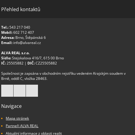
Přehled kontaktů
Tel.:
543 217 040
Mobil:
602 712 407
Adresa:
Brno, Štěpánská 6
Email:
info@alvareal.cz
ALVA REAL s.r.o.
Sídlo:
Stejskalova 416/7, 615 00 Brno
IČ:
25505882 |
DIČ:
CZ25505882
Společnost je zapsána v obchodním rejstříku vedeném Krajským soudem v
Brně, oddíl C, vložka 28463.
Navigace
Mapa stránek
Partneři ALVA REAL
Aktuální informace z oblasti realit