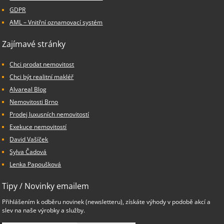
GDPR
AML – Vnitřní oznamovací systém
Zajímavé stránky
Chci prodat nemovitost
Chci být realitní makléř
Alvareal Blog
Nemovitosti Brno
Prodej luxusních nemovitostí
Exekuce nemovitostí
David Vašíček
Sylva Čadová
Lenka Papoušková
Tipy / Novinky emailem
Přihlášením k odběru novinek (newsletteru), získáte výhody v podobě akcí a
slev na naše výrobky a služby.