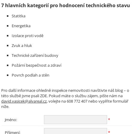
7 hlavních kategorií pro hodnocení technického stavu
Statitka
Energetika
Izolace proti vodě
Zvuk a hluk
Technické zařízení budovy
Požární bezpečnost a zdraví
Povrch podlah a stěn
Pro další informace ohledně inspekce nemovitosti navštivte náš blog – o
této službě jsme psali ZDE. Pokud máte o službu zájem, pište nám na
david.vasicek@alvareal.cz
, volejte na 608 772 407 nebo vyplňte formulář
níže.
Jméno:
*
Příjmení:
*