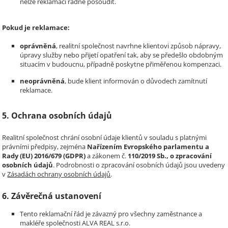
nelze reklamaci řádně posoudit.
Pokud je reklamace:
oprávněná
, realitní společnost navrhne klientovi způsob nápravy,
úpravy služby nebo přijetí opatření tak, aby se předešlo obdobným
situacím v budoucnu, případně poskytne přiměřenou kompenzaci.
neoprávněná
, bude klient informován o důvodech zamítnutí
reklamace.
5. Ochrana osobních údajů
Realitní společnost chrání osobní údaje klientů v souladu s platnými
právními předpisy, zejména
Nařízením Evropského parlamentu a
Rady (EU) 2016/679 (GDPR)
a zákonem č.
110/2019 Sb., o zpracování
osobních údajů
. Podrobnosti o zpracování osobních údajů jsou uvedeny
v
Zásadách ochrany osobních údajů
.
6. Závěrečná ustanovení
Tento reklamační řád je závazný pro všechny zaměstnance a
makléře společnosti ALVA REAL s.r.o.