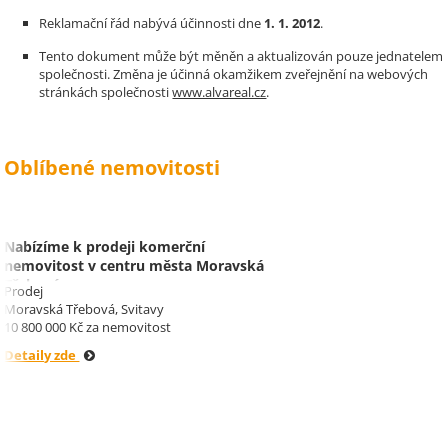
Reklamační řád nabývá účinnosti dne
1. 1. 2012
.
Tento dokument může být měněn a aktualizován pouze jednatelem
společnosti. Změna je účinná okamžikem zveřejnění na webových
stránkách společnosti
www.alvareal.cz
.
Oblíbené nemovitosti
Nabízíme k prodeji komerční
nemovitost v centru města Moravská
Třebová.
Prodej
Moravská Třebová, Svitavy
10 800 000 Kč za nemovitost
Detaily zde