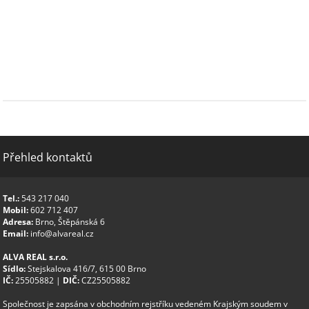
Přehled kontaktů
Tel.:
543 217 040
Mobil:
602 712 407
Adresa:
Brno, Štěpánská 6
Email:
info@alvareal.cz
ALVA REAL s.r.o.
Sídlo:
Stejskalova 416/7, 615 00 Brno
IČ:
25505882 |
DIČ:
CZ25505882
Společnost je zapsána v obchodním rejstříku vedeném Krajským soudem v