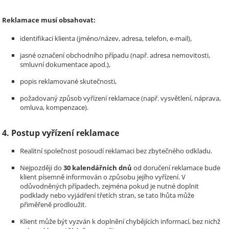
Reklamace musí obsahovat:
identifikaci klienta (jméno/název, adresa, telefon, e-mail),
jasné označení obchodního případu (např. adresa nemovitosti,
smluvní dokumentace apod.),
popis reklamované skutečnosti,
požadovaný způsob vyřízení reklamace (např. vysvětlení, náprava,
omluva, kompenzace).
4. Postup vyřízení reklamace
Realitní společnost posoudí reklamaci bez zbytečného odkladu.
Nejpozději do
30 kalendářních dnů
od doručení reklamace bude
klient písemně informován o způsobu jejího vyřízení. V
odůvodněných případech, zejména pokud je nutné doplnit
podklady nebo vyjádření třetích stran, se tato lhůta může
přiměřeně prodloužit.
Klient může být vyzván k doplnění chybějících informací, bez nichž