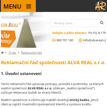
MENU
Volejte a pište zdarma
Po-Pá, 8-17h
800 701 100
info@alvareal.cz
O nás
Reklamační řád
Reklamační řád společnosti ALVA REAL s.r.o.
1. Úvodní ustanovení
Tento reklamační řád upravuje postupy, pravidla a podmínky, za kterých
realitní společnost
ALVA REAL s.r.o.
(dále jen „realitní společnost“)
vyřizuje reklamace služeb ze strany klientů.
Realitní společnost a všichni její makléři dodržují
etický kodex
, jehož
cílem je zajistit maximální spokojenost klientů a vysokou kvalitu