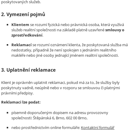
poskytovaných služeb.
2. Vymezení pojmů
Klientem
se rozumí fyzická nebo právnická osoba, která využívá
služeb realitní společnosti na základě platně uzavřené
smlouvy o
zprostředkování
.
Reklamací
se rozumí oznámení klienta, že poskytovaná služba má
nedostatky, případně že není spokojen s jednáním realitního
makléře nebo jiné osoby jednající jménem realitní společnosti.
3. Uplatnění reklamace
Klient je oprávněn uplatnit reklamaci, pokud má za to, že služby byly
poskytnuty vadně, neúplně nebo v rozporu se smlouvou či platnými
právními předpisy.
Reklamaci lze podat:
písemně doporučeným dopisem na adresu provozovny
společnosti: Štěpánská 6, Brno, 602 00 Brno,
nebo prostřednictvím online formuláře:
Kontaktní formulář