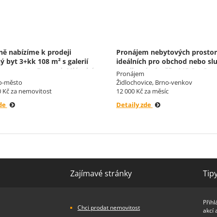
ně nabízíme k prodeji
Pronájem nebytových prostor
ý byt 3+kk 108 m² s galerií
ideálních pro obchod nebo sl
m v centru Brna, ul. Mlýnská
o celkové výměře 145,6 m2.
Pronájem
o-město
Židlochovice, Brno-venkov
0 Kč za nemovitost
12 000 Kč za měsíc
zde
Detaily zde
Zajímavé stránky
Tip
Přihl
Chci prodat nemovitost
akcí 