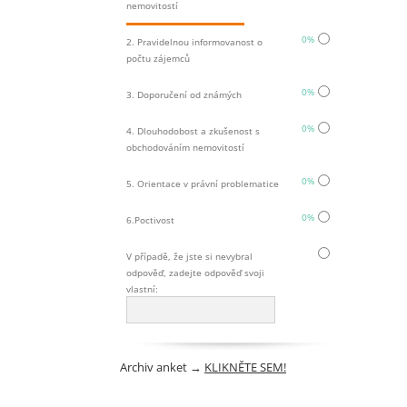
nemovitostí
0%
2. Pravidelnou informovanost o
počtu zájemců
0%
3. Doporučení od známých
0%
4. Dlouhodobost a zkušenost s
obchodováním nemovitostí
0%
5. Orientace v právní problematice
0%
6.Poctivost
V případě, že jste si nevybral
odpověď, zadejte odpověď svoji
vlastní:
Archiv anket
→
KLIKNĚTE SEM!