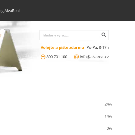
og AlvaReal
Volejte a pište zdarma
Po-Pá, 8-17h
800 701 100
info@alvareal.cz
24%
14%
0%