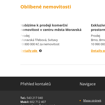
Oblíbené nemovitosti
 m²,
Nabízíme k prodeji komerční
Exkluziv
y.
nemovitost v centru města Moravská
prostorn
Třebová.
a sklepe
Prodej
Prodej
Moravská Třebová, Svitavy
Brno, Brn
10 800 000 Kč za nemovitost
10 990 00
Detaily zde
Detaily 
Přehled kontaktů
Navigace
Tel.:
543 217 040
Mapa stránek
Mobil:
602 712 407