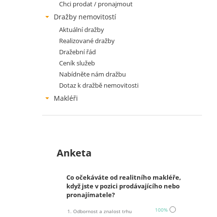
Chci prodat / pronajmout
Dražby nemovitostí
Aktuální dražby
Realizované dražby
Dražební řád
Ceník služeb
Nabídněte nám dražbu
Dotaz k dražbě nemovitosti
Makléři
Anketa
Co očekáváte od realitního makléře,
když jste v pozici prodávajícího nebo
pronajímatele?
100%
1. Odbornost a znalost trhu