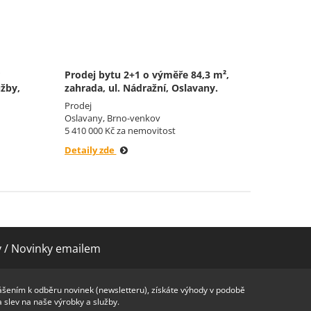
Prodej bytu 2+1 o výměře 84,3 m²,
Nabízím
užby,
zahrada, ul. Nádražní, Oslavany.
nemovit
Třebová
Prodej
Prodej
Oslavany, Brno-venkov
Moravská
5 410 000 Kč za nemovitost
10 800 0
Detaily zde
Detaily 
y / Novinky emailem
ášením k odběru novinek (newsletteru), získáte výhody v podobě
a slev na naše výrobky a služby.