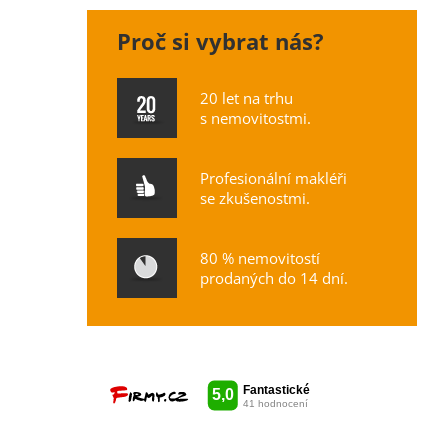
Proč si vybrat nás?
20 let na trhu
s nemovitostmi.
Profesionální makléři
se zkušenostmi.
80 % nemovitostí
prodaných do 14 dní.