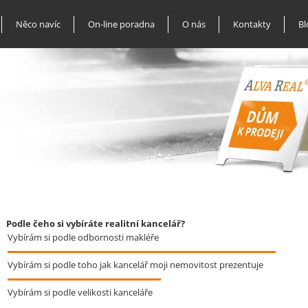
Něco navíc
On-line poradna
O nás
Kontakty
Bl
Podle čeho si vybíráte realitní kancelář?
Vybírám si podle odbornosti makléře
Vybírám si podle toho jak kancelář moji nemovitost prezentuje
Vybírám si podle velikosti kanceláře