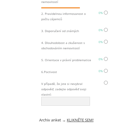
nemovitostí
0%
2. Pravidelnou informovanost o
počtu zájemců
0%
3. Doporučení od známých
0%
4. Dlouhodobost a zkušenost s
obchodováním nemovitostí
0%
5. Orientace v právní problematice
0%
6.Poctivost
V případě, že jste si nevybral
odpověď, zadejte odpověď svoji
vlastní:
Archiv anket
→
KLIKNĚTE SEM!