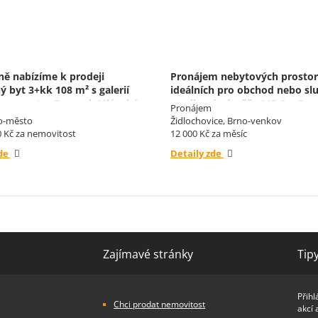
ně nabízíme k prodeji
Pronájem nebytových prostor
ý byt 3+kk 108 m² s galerií
ideálních pro obchod nebo sl
m v centru Brna, ul. Mlýnská
o celkové výměře 145,6 m2.
Pronájem
o-město
Židlochovice, Brno-venkov
0 Kč za nemovitost
12 000 Kč za měsíc
zde
Detaily zde
Zajímavé stránky
Tip
Přihl
Chci prodat nemovitost
akcí 