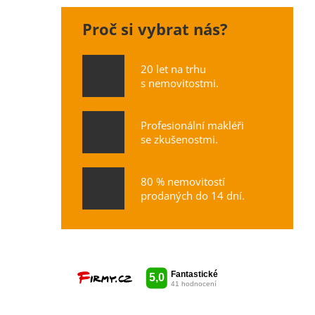
Proč si vybrat nás?
20 let na trhu
s nemovitostmi.
Profesionální makléři
se zkušenostmi.
80 % nemovitostí
prodaných do 14 dní.