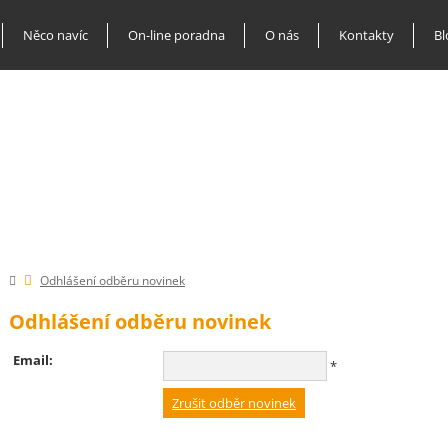
Něco navíc
On-line poradna
O nás
Kontakty
Bl
Odhlášení odběru novinek
Odhlášení odběru novinek
Email:
*