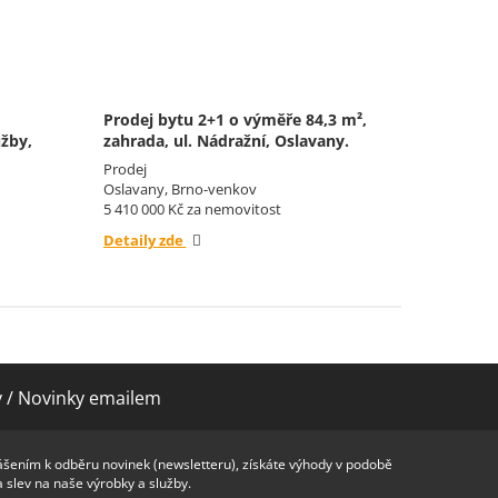
Prodej bytu 2+1 o výměře 84,3 m²,
Nabízím
užby,
zahrada, ul. Nádražní, Oslavany.
nemovit
Třebová
Prodej
Prodej
Oslavany, Brno-venkov
Moravská
5 410 000 Kč za nemovitost
10 800 0
Detaily zde
Detaily 
y / Novinky emailem
ášením k odběru novinek (newsletteru), získáte výhody v podobě
a slev na naše výrobky a služby.