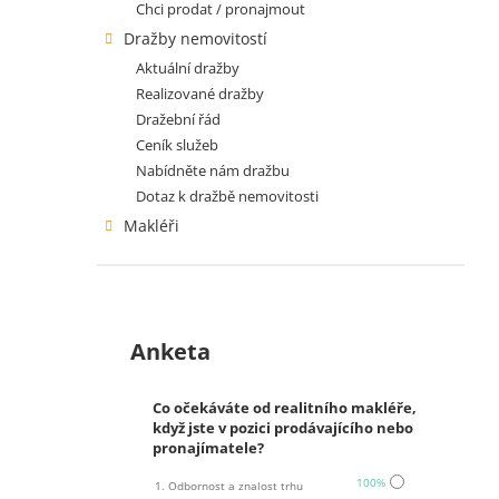
Chci prodat / pronajmout
Dražby nemovitostí
Aktuální dražby
Realizované dražby
Dražební řád
Ceník služeb
Nabídněte nám dražbu
Dotaz k dražbě nemovitosti
Makléři
Anketa
Co očekáváte od realitního makléře,
když jste v pozici prodávajícího nebo
pronajímatele?
100%
1. Odbornost a znalost trhu