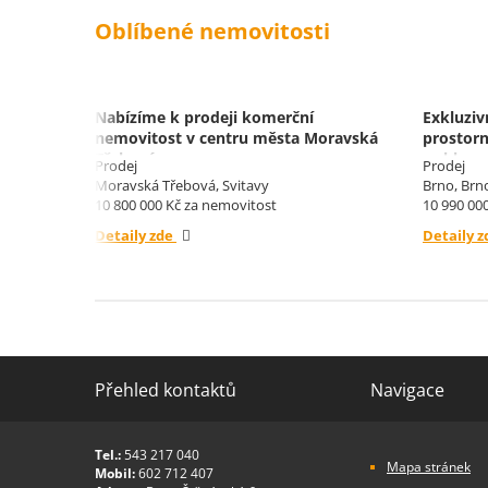
Oblíbené nemovitosti
 m²,
Nabízíme k prodeji komerční
Exkluziv
y.
nemovitost v centru města Moravská
prostorn
Třebová.
a sklepe
Prodej
Prodej
Moravská Třebová, Svitavy
Brno, Brn
10 800 000 Kč za nemovitost
10 990 00
Detaily zde
Detaily 
Přehled kontaktů
Navigace
Tel.:
543 217 040
Mapa stránek
Mobil:
602 712 407