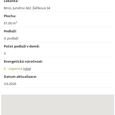
Lokalita:
Brno, Jundrov 662 ,Šeříková 34
Plocha:
2
61.00 m
Podlaží:
4. podlaží
Počet podlaží v domě:
5
Energetická náročnost:
C - úsporná
(více)
Datum aktualizace:
3.6.2026