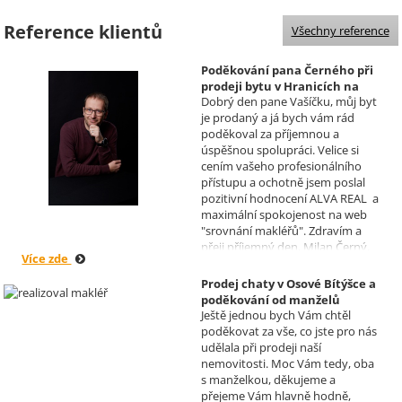
Reference klientů
Všechny reference
Poděkování pana Černého při
prodeji bytu v Hranicích na
Dobrý den pane Vašíčku, můj byt
Moravě
je prodaný a já bych vám rád
Realizoval makléř: David
poděkoval za příjemnou a
Vašíček
úspěšnou spolupráci. Velice si
cením vašeho profesionálního
přístupu a ochotně jsem poslal
pozitivní hodnocení ALVA REAL a
maximální spokojenost na web
"srovnání makléřů". Zdravím a
přeji příjemný den, Milan Černý,
Více zde
Hranice
Prodej chaty v Osové Bítýšce a
poděkování od manželů
Ještě jednou bych Vám chtěl
Kovandových
poděkovat za vše, co jste pro nás
Realizoval makléř: Sylva
udělala při prodeji naší
Čadová
nemovitosti. Moc Vám tedy, oba
s manželkou, děkujeme a
přejeme Vám hlavně hodně,