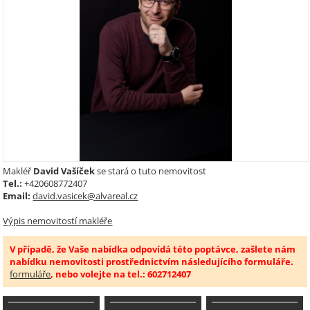
Makléř
David Vašíček
se stará o tuto nemovitost
Tel.:
+420608772407
Email:
david.vasicek@alvareal.cz
Výpis nemovitostí makléře
V případě, že Vaše nabídka odpovídá této poptávce, zašlete nám
nabídku nemovitosti prostřednictvím následujícího formuláře.
formuláře
, nebo volejte na tel.: 602712407