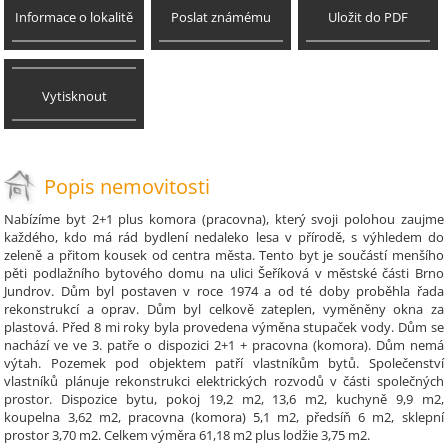
Informace o lokalitě
Poslat známému
Uložit do PDF
Vytisknout
Popis nemovitosti
Nabízíme byt 2+1 plus komora (pracovna), který svoji polohou zaujme
každého, kdo má rád bydlení nedaleko lesa v přírodě, s výhledem do
zeleně a přitom kousek od centra města. Tento byt je součástí menšího
pěti podlažního bytového domu na ulici Šeříková v městské části Brno
Jundrov. Dům byl postaven v roce 1974 a od té doby proběhla řada
rekonstrukcí a oprav. Dům byl celkově zateplen, vyměněny okna za
plastová. Před 8 mi roky byla provedena výměna stupaček vody. Dům se
nachází ve ve 3. patře o dispozici 2+1 + pracovna (komora). Dům nemá
výtah. Pozemek pod objektem patří vlastníkům bytů. Společenství
vlastníků plánuje rekonstrukci elektrických rozvodů v části společných
prostor. Dispozice bytu, pokoj 19,2 m2, 13,6 m2, kuchyně 9,9 m2,
koupelna 3,62 m2, pracovna (komora) 5,1 m2, předsíň 6 m2, sklepní
prostor 3,70 m2. Celkem výměra 61,18 m2 plus lodžie 3,75 m2.