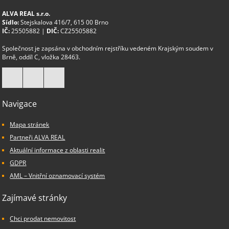
ALVA REAL s.r.o.
Sídlo:
Stejskalova 416/7, 615 00 Brno
IČ:
25505882 |
DIČ:
CZ25505882
Společnost je zapsána v obchodním rejstříku vedeném Krajským soudem v
Brně, oddíl C, vložka 28463.
Navigace
Mapa stránek
Partneři ALVA REAL
Aktuální informace z oblasti realit
GDPR
AML – Vnitřní oznamovací systém
Zajímavé stránky
Chci prodat nemovitost