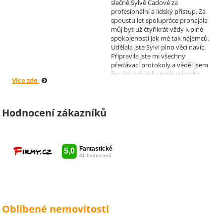
slečně Sylvě Čadové za
profesionální a lidský přístup. Za
spoustu let spolupráce pronajala
můj byt už čtyřikrát vždy k plné
spokojenosti jak mé tak nájemců.
Udělala jste Sylvi plno věcí navíc.
Připravila jste mi všechny
předávací protokoly a věděl jsem
že vám kdykoliv mohu já nebo
Více zde
moji nájemníci zavolat, když by
bylo potřeba cokoliv vyřešit. Díky
moc za vše je pro mě radost s
vámi spolupracovat . Snad vám
Hodnocení zákazníků
kytka jako malé poděkování za
vše udělala radost. Takže ještě
jednou děkuji Sylvi.
Oblíbené nemovitosti