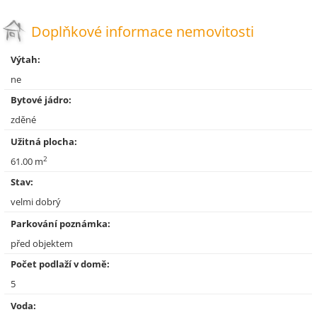
Doplňkové informace nemovitosti
Výtah:
ne
Bytové jádro:
zděné
Užitná plocha:
2
61.00 m
Stav:
velmi dobrý
Parkování poznámka:
před objektem
Počet podlaží v domě:
5
Voda: