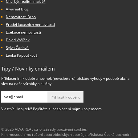
Chci být realitní makléř
Alvareal Blog
Nemovitosti Brno
Prodej luxusních nemovitostí
Exekuce nemovitostí
David Vašíček
Sylva Čadová
Lenka Papoušková
Tipy / Novinky emailem
Přihlášením k odběru novinek (newsletteru), získáte výhody v podobě akcí a
slev na naše výrobky a služby.
Přihlásit k odběru
Vlastníci! Majitelé! Pojištěte si nesplácení nájmu nájemcem.
© 2026 ALVA REAL s.r.o.,
Zásady používání cookies
|
K mimosoudnímu řešení spotřebitelských sporů je příslušná Česká obchodní