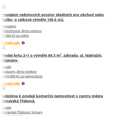
Pronájem nebytových prostor ideálních pro obchod nebo
služby, o celkové výměře 145,6 m2.
Pronájem
Židlochovice, Brno-venkov
12 000 Kč za měsíc
Detaily zde
Prodej bytu 2+1 o výměře 84,3 m², zahrada, ul. Nádražní,
Oslavany.
Prodej
Oslavany, Brno-venkov
5 410 000 Kč za nemovitost
Detaily zde
Nabízíme k prodeji komerční nemovitost v centru města
Moravská Třebová.
Prodej
Moravská Třebová, Svitavy