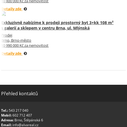
10 800 000 Kč za nemovitost
Detaily zde
Exkluzivně nabízíme k prodeji prostorný byt 3+kk 108 m²
s galerií a sklepem v centru Brna, ul. Mlýnská
Prodej
Brno, Brno-město
10 990 000 Kč za nemovitost
Detaily zde
Přehled kontaktů
Tel.:
543 217 040
Mobil:
602 712 407
Adresa:
Brno, Štěpánská 6
Email:
info@alvareal.cz