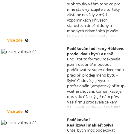
si obrovsky vážím toho co pro
Čadová
mně stále vyřizujete a to taky
zůstane navždy v mých
vzpomínkách Při všech
starostech dnešní doby a
mnohých zklamáních je vaše
laskavost a ochota jako by z
Více zde
jiného světa. Moc děkuji za
informace a děkuji za vaše úsilí.
Poděkování od Ireny Höklové,
Zatím se mějte moc a moc hezky.
prodej dvou bytů v Brně
S pozdravem Pavel Míšek
Chci i touto formou /děkovala
Realizoval makléř: Sylva
jsem i osobně/ moooooc
Čadová
poděkovat za super odvedenou
práci při prodeji mého bytu -
Sylvě Čadové. Její vysoce
profesionální ,empatický přístup-
včetně chování, komunikace je
opravdu úžasný. Již nám přes
Vaši firmu prodávala celkem
2.byty v Brně. Firmu ALVA REAL
Více zde
doporučuji mnoha známým.
Krásné dny Vám a Vašim
Poděkování
zaměstnancům. Irena Höklová,
Realizoval makléř: Sylva
Brno
Chtěl bych moc poděkovat
Čadová