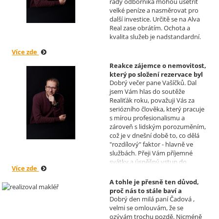
rady odborníka mohou ušetřit
budoucnu uskutečnit. Se
velké peníze a nasměrovat pro
srdečným pozdravem a přáním
další investice. Určitě se na Alva
mnoho zdraví i úspěchů Vám
Real zase obrátím. Ochota a
přejí manželé Kovandovi
kvalita služeb je nadstandardní.
Více zde
Reakce zájemce o nemovitost,
který po složení rezervace byl
Dobrý večer pane Vašíčků. Dal
nucen od koupi odstoupit.
jsem Vám hlas do soutěže
Realizoval makléř: David
Realiťák roku, považuji Vás za
Vašíček
seriózního člověka, který pracuje
s mírou profesionalismu a
zároveň s lidským porozuměním,
což je v dnešní době to, co dělá
"rozdílový" faktor - hlavně ve
službách. Přeji Vám příjemné
svátky a úspěšný vstup do
Více zde
nového roku. R. Kortánek.
A tohle je přesně ten důvod,
proč nás to stále baví a
Dobrý den milá paní Čadová ,
naplňuje, poděkování od pana
velmi se omlouvám, že se
Míška.
ozývám trochu pozdě. Nicméně
Realizoval makléř: Sylva