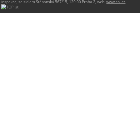
inspekce, se sídlem Štěpánská 567/15, 120 00 Praha 2, web:
www.coi.cz