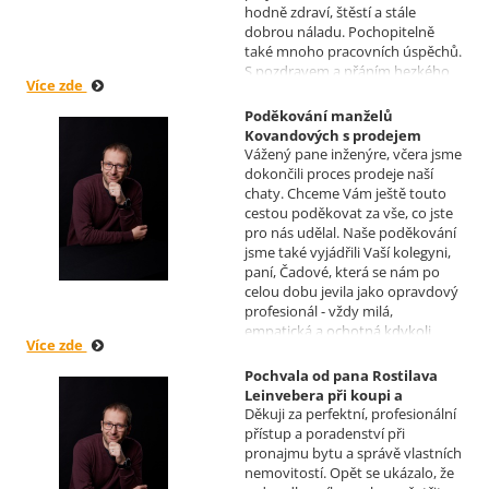
hodně zdraví, štěstí a stále
dobrou náladu. Pochopitelně
také mnoho pracovních úspěchů.
S pozdravem a přáním hezkého
Více zde
dne Hana a Jan Kovandovi
Poděkování manželů
Kovandových s prodejem
Vážený pane inženýre, včera jsme
chaty v Osové Bítýšce
dokončili proces prodeje naší
Realizoval makléř: David
chaty. Chceme Vám ještě touto
Vašíček
cestou poděkovat za vše, co jste
pro nás udělal. Naše poděkování
jsme také vyjádřili Vaší kolegyni,
paní, Čadové, která se nám po
celou dobu jevila jako opravdový
profesionál - vždy milá,
empatická a ochotná kdykoli
Více zde
pomoci s řešením jakéhokoli
problému. Vaše společnost i Vy v
Pochvala od pana Rostilava
nás získáváte opravdu spokojené
Leinvebera při koupi a
klienty, kteří budou vaše služby
Děkuji za perfektní, profesionální
následném pronájmu
vždy doporučovat každému, kdo
přístup a poradenství při
investiční nemovitosti
je potřebuje. Věřím, že se na Vás
pronajmu bytu a správě vlastních
Realizoval makléř: David
budeme moci obrátit i v případě
nemovitostí. Opět se ukázalo, že
Vašíček
prodeje, který plánujeme v