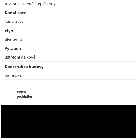
rozvod studené i teplé vody
Kanalizace:
kanalizace
Plyn:
plynovod
Vytápění:
ústřední dálkové
Konstrukce budovy:
panelová
Video
prohlídka