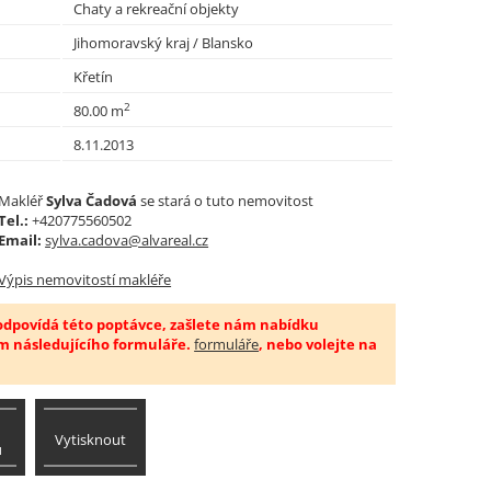
Chaty a rekreační objekty
Jihomoravský kraj / Blansko
Křetín
2
80.00 m
8.11.2013
Makléř
Sylva Čadová
se stará o tuto nemovitost
Tel.:
+420775560502
Email:
sylva.cadova@alvareal.cz
Výpis nemovitostí makléře
 odpovídá této poptávce, zašlete nám nabídku
m následujícího formuláře.
formuláře
, nebo volejte na
Vytisknout
u