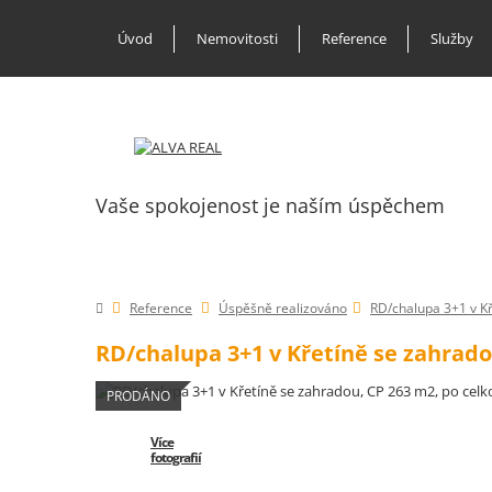
Úvod
Nemovitosti
Reference
Služby
Vaše spokojenost je naším úspěchem
Reference
Úspěšně realizováno
RD/chalupa 3+1 v Kř
RD/chalupa 3+1 v Křetíně se zahrado
PRODÁNO
Více
fotografií