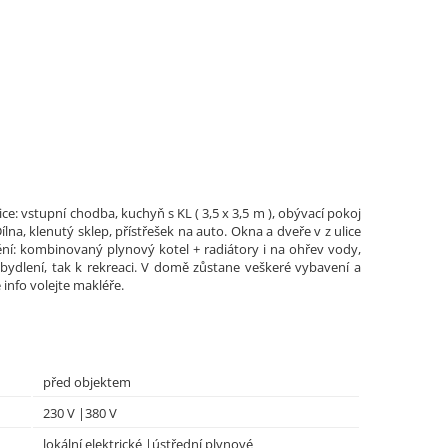
e: vstupní chodba, kuchyň s KL ( 3,5 x 3,5 m ), obývací pokoj
ílna, klenutý sklep, přístřešek na auto. Okna a dveře v z ulice
pění: kombinovaný plynový kotel + radiátory i na ohřev vody,
bydlení, tak k rekreaci. V domě zůstane veškeré vybavení a
info volejte makléře.
před objektem
230 V |380 V
lokální elektrické |ústřední plynové