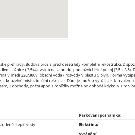
ské přehrady. Budova prošla před deseti lety kompletní rekostrukcí. Dispozic
, ložnice ( 3,5x4), vstup na zahradu, pod ložnicí letní pokoj (3,5 x 3,5). D
třina v mědi 220/380V, obecní voda ( rozvody v plastu ), plyn. Forma vytá
, kouzelné místo, ideální rekreace. Dům je možno využít jak k trvalému 
busem, 2 obchody, pošta apod. Prohlídky možné po dohodě kdykoliv. Pro více 
Parkování poznámka:
tudené i teplé vody
Elektřina:
Vytápění: