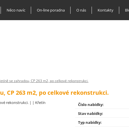
Něco navíc
On-line poradna
O nás
Kontakty
Bl
etíně se zahradou, CP 263 m2, po celkové rekonstrukci.
u, CP 263 m2, po celkové rekonstrukci.
Číslo nabídky:
Stav nabídky:
Typ nabídky: