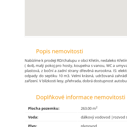
Popis nemovitosti
Nabízíme k prodeji RD/chalupu v obci Křetín, nedaleko Křetín
( 4x4), malý pokoj pro hosty, koupelna s vanou, WC a umyvadlem
plastová, z boční a zadní strany dřevěná eurookna. IS: elek
odpady do septiku 10 m3. Velmi krásná, udržovaná zahrádka
zařízení. V blízkosti lesy, přehrada, dobrá dostupnost auto
Doplňkové informace nemovitosti
2
Plocha pozemku:
263.00 m
Voda:
dálkový vodovod |rozvod s
Plyn:
plynovod