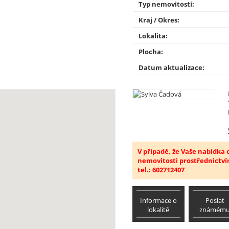
Typ nemovitosti:
Kraj / Okres:
Lokalita:
Plocha:
Datum aktualizace:
V případě, že Vaše nabídka
nemovitosti prostřednictví
tel.: 602712407
Informace o
Poslat
lokalitě
známém