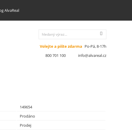
og AlvaReal
Volejte a pište zdarma
Po-Pá, 8-17h
800 701 100
info@alvareal.cz
149654
Prodáno
Prodej