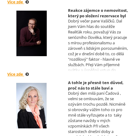
Více zde
Reakce zájemce o nemovitost,
který po složení rezervace byl
Dobrý večer pane Vašíčků. Dal
nucen od koupi odstoupit.
jsem Vám hlas do soutěže
Realizoval makléř: David
Realiťák roku, považuji Vás za
Vašíček
seriózního člověka, který pracuje
s mírou profesionalismu a
zároveň s lidským porozuměním,
což je v dnešní době to, co dělá
"rozdílový" faktor - hlavně ve
službách. Přeji Vám příjemné
svátky a úspěšný vstup do
Více zde
nového roku. R. Kortánek.
A tohle je přesně ten důvod,
proč nás to stále baví a
Dobrý den milá paní Čadová ,
naplňuje, poděkování od pana
velmi se omlouvám, že se
Míška.
ozývám trochu pozdě. Nicméně
Realizoval makléř: Sylva
si obrovsky vážím toho co pro
Čadová
mně stále vyřizujete a to taky
zůstane navždy v mých
vzpomínkách Při všech
starostech dnešní doby a