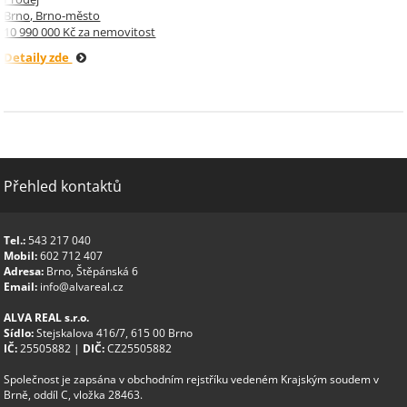
Brno, Brno-město
10 990 000 Kč za nemovitost
Detaily zde
Přehled kontaktů
Tel.:
543 217 040
Mobil:
602 712 407
Adresa:
Brno, Štěpánská 6
Email:
info@alvareal.cz
ALVA REAL s.r.o.
Sídlo:
Stejskalova 416/7, 615 00 Brno
IČ:
25505882 |
DIČ:
CZ25505882
Společnost je zapsána v obchodním rejstříku vedeném Krajským soudem v
Brně, oddíl C, vložka 28463.