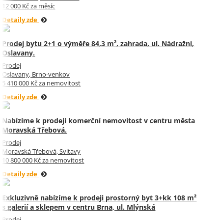
12 000 Kč za měsíc
Detaily zde
Prodej bytu 2+1 o výměře 84,3 m², zahrada, ul. Nádražní,
Oslavany.
Prodej
Oslavany, Brno-venkov
5 410 000 Kč za nemovitost
Detaily zde
Nabízíme k prodeji komerční nemovitost v centru města
Moravská Třebová.
Prodej
Moravská Třebová, Svitavy
10 800 000 Kč za nemovitost
Detaily zde
Exkluzivně nabízíme k prodeji prostorný byt 3+kk 108 m²
s galerií a sklepem v centru Brna, ul. Mlýnská
Prodej