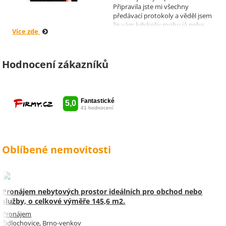
Připravila jste mi všechny
předávací protokoly a věděl jsem
že vám kdykoliv mohu já nebo
Více zde
moji nájemníci zavolat, když by
bylo potřeba cokoliv vyřešit. Díky
moc za vše je pro mě radost s
vámi spolupracovat . Snad vám
Hodnocení zákazníků
kytka jako malé poděkování za
vše udělala radost. Takže ještě
jednou děkuji Sylvi.
Oblíbené nemovitosti
Pronájem nebytových prostor ideálních pro obchod nebo
služby, o celkové výměře 145,6 m2.
Pronájem
Židlochovice, Brno-venkov