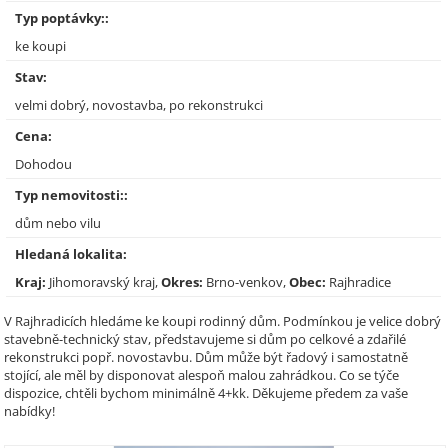
Typ poptávky::
ke koupi
Stav:
velmi dobrý, novostavba, po rekonstrukci
Cena:
Dohodou
Typ nemovitosti::
dům nebo vilu
Hledaná lokalita:
Kraj:
Jihomoravský kraj,
Okres:
Brno-venkov,
Obec:
Rajhradice
V Rajhradicích hledáme ke koupi rodinný dům. Podmínkou je velice dobrý
stavebně-technický stav, představujeme si dům po celkové a zdařilé
rekonstrukci popř. novostavbu. Dům může být řadový i samostatně
stojící, ale měl by disponovat alespoň malou zahrádkou. Co se týče
dispozice, chtěli bychom minimálně 4+kk. Děkujeme předem za vaše
nabídky!