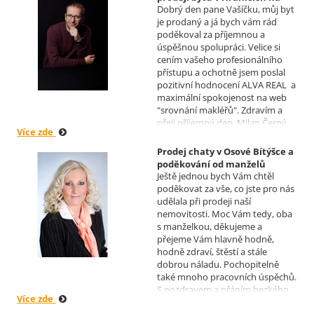
Dobrý den pane Vašíčku, můj byt
Moravě
je prodaný a já bych vám rád
Realizoval makléř: David
poděkoval za příjemnou a
Vašíček
úspěšnou spolupráci. Velice si
cením vašeho profesionálního
přístupu a ochotně jsem poslal
pozitivní hodnocení ALVA REAL a
maximální spokojenost na web
"srovnání makléřů". Zdravím a
přeji příjemný den, Milan Černý,
Více zde
Hranice
Prodej chaty v Osové Bítýšce a
poděkování od manželů
Ještě jednou bych Vám chtěl
Kovandových
poděkovat za vše, co jste pro nás
Realizoval makléř: Sylva
udělala při prodeji naší
Čadová
nemovitosti. Moc Vám tedy, oba
s manželkou, děkujeme a
přejeme Vám hlavně hodně,
hodně zdraví, štěstí a stále
dobrou náladu. Pochopitelně
také mnoho pracovních úspěchů.
S pozdravem a přáním hezkého
Více zde
dne Hana a Jan Kovandovi