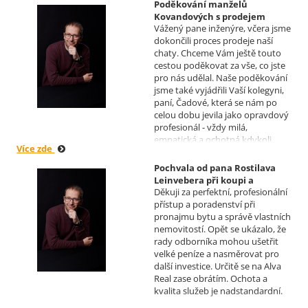
Poděkování manželů
Kovandových s prodejem
Vážený pane inženýre, včera jsme
chaty v Osové Bítýšce
dokončili proces prodeje naší
Realizoval makléř: David
chaty. Chceme Vám ještě touto
Vašíček
cestou poděkovat za vše, co jste
pro nás udělal. Naše poděkování
jsme také vyjádřili Vaší kolegyni,
paní, Čadové, která se nám po
celou dobu jevila jako opravdový
profesionál - vždy milá,
empatická a ochotná kdykoli
Více zde
pomoci s řešením jakéhokoli
problému. Vaše společnost i Vy v
Pochvala od pana Rostilava
nás získáváte opravdu spokojené
Leinvebera při koupi a
klienty, kteří budou vaše služby
Děkuji za perfektní, profesionální
následném pronájmu
vždy doporučovat každému, kdo
přístup a poradenství při
investiční nemovitosti
je potřebuje. Věřím, že se na Vás
pronajmu bytu a správě vlastních
Realizoval makléř: David
budeme moci obrátit i v případě
nemovitostí. Opět se ukázalo, že
Vašíček
prodeje, který plánujeme v
rady odborníka mohou ušetřit
budoucnu uskutečnit. Se
velké peníze a nasměrovat pro
srdečným pozdravem a přáním
další investice. Určitě se na Alva
mnoho zdraví i úspěchů Vám
Real zase obrátím. Ochota a
přejí manželé Kovandovi
kvalita služeb je nadstandardní.