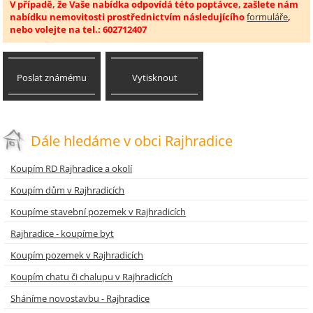
V případě, že Vaše nabídka odpovídá této poptávce, zašlete nám
nabídku nemovitosti prostřednictvím následujícího
formuláře
,
nebo volejte na tel.: 602712407
Poslat známému
Vytisknout
Dále hledáme v obci Rajhradice
Koupím RD Rajhradice a okolí
Koupím dům v Rajhradicích
Koupíme stavební pozemek v Rajhradicích
Rajhradice - koupíme byt
Koupím pozemek v Rajhradicích
Koupím chatu či chalupu v Rajhradicích
Sháníme novostavbu - Rajhradice