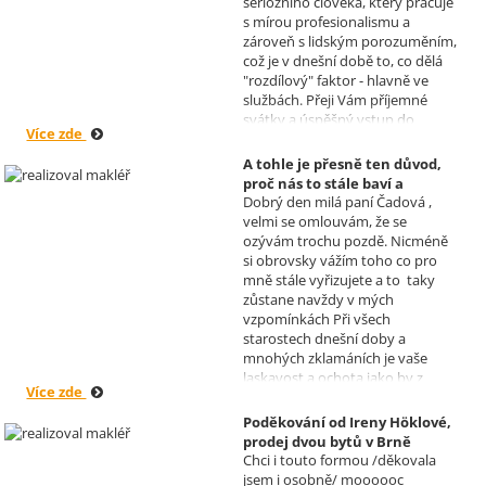
seriózního člověka, který pracuje
s mírou profesionalismu a
zároveň s lidským porozuměním,
což je v dnešní době to, co dělá
"rozdílový" faktor - hlavně ve
službách. Přeji Vám příjemné
svátky a úspěšný vstup do
Více zde
nového roku. R. Kortánek.
A tohle je přesně ten důvod,
proč nás to stále baví a
Dobrý den milá paní Čadová ,
naplňuje, poděkování od pana
velmi se omlouvám, že se
Míška.
ozývám trochu pozdě. Nicméně
Realizoval makléř: Sylva
si obrovsky vážím toho co pro
Čadová
mně stále vyřizujete a to taky
zůstane navždy v mých
vzpomínkách Při všech
starostech dnešní doby a
mnohých zklamáních je vaše
laskavost a ochota jako by z
Více zde
jiného světa. Moc děkuji za
informace a děkuji za vaše úsilí.
Poděkování od Ireny Höklové,
Zatím se mějte moc a moc hezky.
prodej dvou bytů v Brně
S pozdravem Pavel Míšek
Chci i touto formou /děkovala
Realizoval makléř: Sylva
jsem i osobně/ moooooc
Čadová