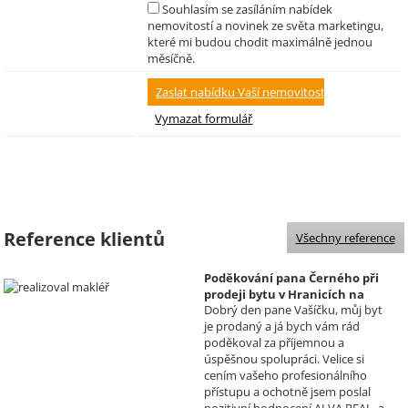
Souhlasím se zasíláním nabídek
nemovitostí a novinek ze světa marketingu,
které mi budou chodit maximálně jednou
měsíčně.
Reference klientů
Všechny reference
Poděkování pana Černého při
prodeji bytu v Hranicích na
Dobrý den pane Vašíčku, můj byt
Moravě
je prodaný a já bych vám rád
Realizoval makléř: David
poděkoval za příjemnou a
Vašíček
úspěšnou spolupráci. Velice si
cením vašeho profesionálního
přístupu a ochotně jsem poslal