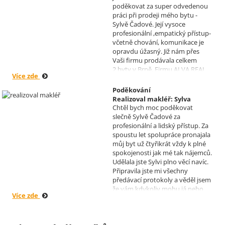
poděkovat za super odvedenou
práci při prodeji mého bytu -
Sylvě Čadové. Její vysoce
profesionální ,empatický přístup-
včetně chování, komunikace je
opravdu úžasný. Již nám přes
Vaši firmu prodávala celkem
2.byty v Brně. Firmu ALVA REAL
Více zde
doporučuji mnoha známým.
Krásné dny Vám a Vašim
Poděkování
zaměstnancům. Irena Höklová,
Realizoval makléř: Sylva
Brno
Chtěl bych moc poděkovat
Čadová
slečně Sylvě Čadové za
profesionální a lidský přístup. Za
spoustu let spolupráce pronajala
můj byt už čtyřikrát vždy k plné
spokojenosti jak mé tak nájemců.
Udělala jste Sylvi plno věcí navíc.
Připravila jste mi všechny
předávací protokoly a věděl jsem
že vám kdykoliv mohu já nebo
Více zde
moji nájemníci zavolat, když by
bylo potřeba cokoliv vyřešit. Díky
moc za vše je pro mě radost s