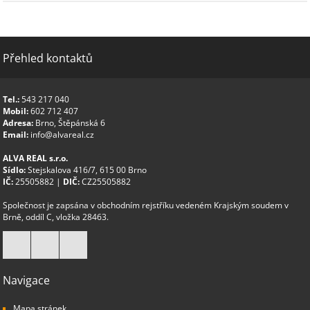
Přehled kontaktů
Tel.:
543 217 040
Mobil:
602 712 407
Adresa:
Brno, Štěpánská 6
Email:
info@alvareal.cz
ALVA REAL s.r.o.
Sídlo:
Stejskalova 416/7, 615 00 Brno
IČ:
25505882 |
DIČ:
CZ25505882
Společnost je zapsána v obchodním rejstříku vedeném Krajským soudem v
Brně, oddíl C, vložka 28463.
Navigace
Mapa stránek