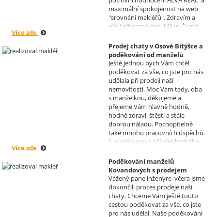
pozitivní hodnocení ALVA REAL a
maximální spokojenost na web
"srovnání makléřů". Zdravím a
přeji příjemný den, Milan Černý,
Více zde
Hranice
Prodej chaty v Osové Bítýšce a
poděkování od manželů
Ještě jednou bych Vám chtěl
Kovandových
poděkovat za vše, co jste pro nás
Realizoval makléř: Sylva
udělala při prodeji naší
Čadová
nemovitosti. Moc Vám tedy, oba
s manželkou, děkujeme a
přejeme Vám hlavně hodně,
hodně zdraví, štěstí a stále
dobrou náladu. Pochopitelně
také mnoho pracovních úspěchů.
S pozdravem a přáním hezkého
Více zde
dne Hana a Jan Kovandovi
Poděkování manželů
Kovandových s prodejem
Vážený pane inženýre, včera jsme
chaty v Osové Bítýšce
dokončili proces prodeje naší
Realizoval makléř: David
chaty. Chceme Vám ještě touto
Vašíček
cestou poděkovat za vše, co jste
pro nás udělal. Naše poděkování