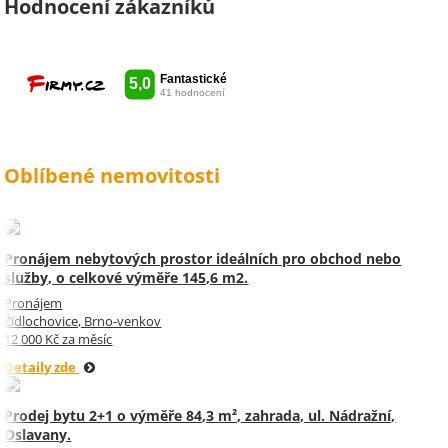
vámi spolupracovat . Snad vám
Hodnocení zákazníků
kytka jako malé poděkování za
vše udělala radost. Takže ještě
jednou děkuji Sylvi.
Oblíbené nemovitosti
Pronájem nebytových prostor ideálních pro obchod nebo
služby, o celkové výměře 145,6 m2.
Pronájem
Židlochovice, Brno-venkov
12 000 Kč za měsíc
Detaily zde
Prodej bytu 2+1 o výměře 84,3 m², zahrada, ul. Nádražní,
Oslavany.