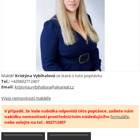
Makléř
Kristýna Vybíhalová
se stará o tuto poptávku
Tel.:
+420602712407
Email:
kristyna.vybihalova@alvareal.cz
Výpis nemovitostí makléře
V případě, že Vaše nabídka odpovídá této poptávce, zašlete nám
nabídku nemovitosti prostřednictvím následujícího
formuláře
,
nebo volejte na tel.: 602712407