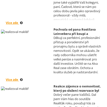
jsme také vyjádřili Vaší kolegyni,
paní, Čadové, která se nám po
celou dobu jevila jako opravdový
profesionál - vždy milá,
empatická a ochotná kdykoli
Více zde
pomoci s řešením jakéhokoli
problému. Vaše společnost i Vy v
Pochvala od pana Rostilava
nás získáváte opravdu spokojené
Leinvebera při koupi a
klienty, kteří budou vaše služby
Děkuji za perfektní, profesionální
následném pronájmu
vždy doporučovat každému, kdo
přístup a poradenství při
investiční nemovitosti
je potřebuje. Věřím, že se na Vás
pronajmu bytu a správě vlastních
Realizoval makléř: David
budeme moci obrátit i v případě
nemovitostí. Opět se ukázalo, že
Vašíček
prodeje, který plánujeme v
rady odborníka mohou ušetřit
budoucnu uskutečnit. Se
velké peníze a nasměrovat pro
srdečným pozdravem a přáním
další investice. Určitě se na Alva
mnoho zdraví i úspěchů Vám
Real zase obrátím. Ochota a
přejí manželé Kovandovi
kvalita služeb je nadstandardní.
Více zde
Reakce zájemce o nemovitost,
který po složení rezervace byl
Dobrý večer pane Vašíčků. Dal
nucen od koupi odstoupit.
jsem Vám hlas do soutěže
Realizoval makléř: David
Realiťák roku, považuji Vás za
Vašíček