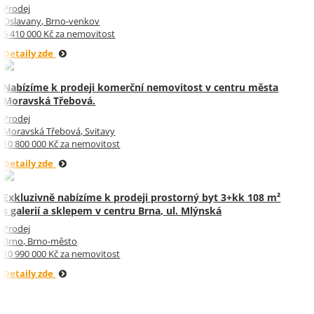
Prodej
Oslavany, Brno-venkov
5 410 000 Kč za nemovitost
Detaily zde
Nabízíme k prodeji komerční nemovitost v centru města
Moravská Třebová.
Prodej
Moravská Třebová, Svitavy
10 800 000 Kč za nemovitost
Detaily zde
Exkluzivně nabízíme k prodeji prostorný byt 3+kk 108 m²
s galerií a sklepem v centru Brna, ul. Mlýnská
Prodej
Brno, Brno-město
10 990 000 Kč za nemovitost
Detaily zde