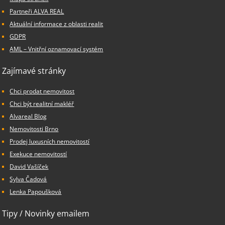
Partneři ALVA REAL
Aktuální informace z oblasti realit
GDPR
AML – Vnitřní oznamovací systém
Zajímavé stránky
Chci prodat nemovitost
Chci být realitní makléř
Alvareal Blog
Nemovitosti Brno
Prodej luxusních nemovitostí
Exekuce nemovitostí
David Vašíček
Sylva Čadová
Lenka Papoušková
Tipy / Novinky emailem