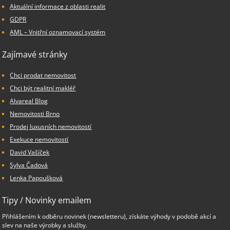
Aktuální informace z oblasti realit
GDPR
AML – Vnitřní oznamovací systém
Zajímavé stránky
Chci prodat nemovitost
Chci být realitní makléř
Alvareal Blog
Nemovitosti Brno
Prodej luxusních nemovitostí
Exekuce nemovitostí
David Vašíček
Sylva Čadová
Lenka Papoušková
Tipy / Novinky emailem
Přihlášením k odběru novinek (newsletteru), získáte výhody v podobě akcí a
slev na naše výrobky a služby.