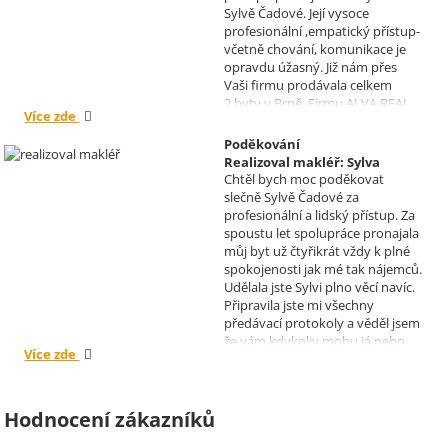
Sylvě Čadové. Její vysoce
profesionální ,empatický přístup-
včetně chování, komunikace je
opravdu úžasný. Již nám přes
Vaši firmu prodávala celkem
2.byty v Brně. Firmu ALVA REAL
Více zde
doporučuji mnoha známým.
Krásné dny Vám a Vašim
Poděkování
zaměstnancům. Irena Höklová,
Realizoval makléř: Sylva
Brno
Chtěl bych moc poděkovat
Čadová
slečně Sylvě Čadové za
profesionální a lidský přístup. Za
spoustu let spolupráce pronajala
můj byt už čtyřikrát vždy k plné
spokojenosti jak mé tak nájemců.
Udělala jste Sylvi plno věcí navíc.
Připravila jste mi všechny
předávací protokoly a věděl jsem
že vám kdykoliv mohu já nebo
Více zde
moji nájemníci zavolat, když by
bylo potřeba cokoliv vyřešit. Díky
moc za vše je pro mě radost s
vámi spolupracovat . Snad vám
Hodnocení zákazníků
kytka jako malé poděkování za