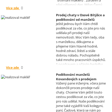
"srovnání makléřů". Zdravím a
přeji příjemný den, Milan Černý,
Více zde
Hranice
Prodej chaty v Osové Bítýšce a
poděkování od manželů
Ještě jednou bych Vám chtěl
Kovandových
poděkovat za vše, co jste pro nás
Realizoval makléř: Sylva
udělala při prodeji naší
Čadová
nemovitosti. Moc Vám tedy, oba
s manželkou, děkujeme a
přejeme Vám hlavně hodně,
hodně zdraví, štěstí a stále
dobrou náladu. Pochopitelně
také mnoho pracovních úspěchů.
S pozdravem a přáním hezkého
Více zde
dne Hana a Jan Kovandovi
Poděkování manželů
Kovandových s prodejem
Vážený pane inženýre, včera jsme
chaty v Osové Bítýšce
dokončili proces prodeje naší
Realizoval makléř: David
chaty. Chceme Vám ještě touto
Vašíček
cestou poděkovat za vše, co jste
pro nás udělal. Naše poděkování
jsme také vyjádřili Vaší kolegyni,
paní, Čadové, která se nám po