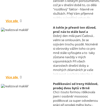
zároveň s lidským porozuměním,
což je v dnešní době to, co dělá
"rozdílový" faktor - hlavně ve
službách. Přeji Vám příjemné
svátky a úspěšný vstup do
Více zde
nového roku. R. Kortánek.
A tohle je přesně ten důvod,
proč nás to stále baví a
Dobrý den milá paní Čadová ,
naplňuje, poděkování od pana
velmi se omlouvám, že se
Míška.
ozývám trochu pozdě. Nicméně
Realizoval makléř: Sylva
si obrovsky vážím toho co pro
Čadová
mně stále vyřizujete a to taky
zůstane navždy v mých
vzpomínkách Při všech
starostech dnešní doby a
mnohých zklamáních je vaše
laskavost a ochota jako by z
Více zde
jiného světa. Moc děkuji za
informace a děkuji za vaše úsilí.
Poděkování od Ireny Höklové,
Zatím se mějte moc a moc hezky.
prodej dvou bytů v Brně
S pozdravem Pavel Míšek
Chci i touto formou /děkovala
Realizoval makléř: Sylva
jsem i osobně/ moooooc
Čadová
poděkovat za super odvedenou
práci při prodeji mého bytu -