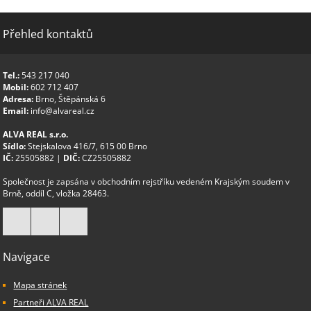
Přehled kontaktů
Tel.:
543 217 040
Mobil:
602 712 407
Adresa:
Brno, Štěpánská 6
Email:
info@alvareal.cz
ALVA REAL s.r.o.
Sídlo:
Stejskalova 416/7, 615 00 Brno
IČ:
25505882 |
DIČ:
CZ25505882
Společnost je zapsána v obchodním rejstříku vedeném Krajským soudem v
Brně, oddíl C, vložka 28463.
Navigace
Mapa stránek
Partneři ALVA REAL