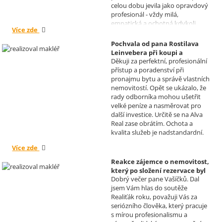
celou dobu jevila jako opravdový
profesionál - vždy milá,
empatická a ochotná kdykoli
Více zde
pomoci s řešením jakéhokoli
problému. Vaše společnost i Vy v
Pochvala od pana Rostilava
nás získáváte opravdu spokojené
Leinvebera při koupi a
klienty, kteří budou vaše služby
Děkuji za perfektní, profesionální
následném pronájmu
vždy doporučovat každému, kdo
přístup a poradenství při
investiční nemovitosti
je potřebuje. Věřím, že se na Vás
pronajmu bytu a správě vlastních
Realizoval makléř: David
budeme moci obrátit i v případě
nemovitostí. Opět se ukázalo, že
Vašíček
prodeje, který plánujeme v
rady odborníka mohou ušetřit
budoucnu uskutečnit. Se
velké peníze a nasměrovat pro
srdečným pozdravem a přáním
další investice. Určitě se na Alva
mnoho zdraví i úspěchů Vám
Real zase obrátím. Ochota a
přejí manželé Kovandovi
kvalita služeb je nadstandardní.
Více zde
Reakce zájemce o nemovitost,
který po složení rezervace byl
Dobrý večer pane Vašíčků. Dal
nucen od koupi odstoupit.
jsem Vám hlas do soutěže
Realizoval makléř: David
Realiťák roku, považuji Vás za
Vašíček
seriózního člověka, který pracuje
s mírou profesionalismu a