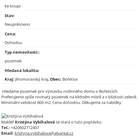
ke koupi
Stav:
Neuprěsneno
Cena:
Dohodou
Typ nemovitosti::
pozemek
Hledaná lokalita:
Kraj:
Jihomoravský kraj,
Obec:
Bořetice
Hledáme pozemek pro výstavbu rodinného domu v Bořeticích.
Preferujeme spíše rovinatý pozemek na klidném místě a v blízkosti zeleně.
Minimální velokost 800 m2. Cena dohodou. Děkujeme za nabídky.
Makléř
Kristýna Vybíhalová
se stará o tuto poptávku
Tel.:
+420602712407
Email:
kristyna.vybihalova@alvareal.cz