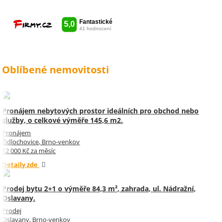
vše udělala radost. Takže ještě
jednou děkuji Sylvi.
Oblíbené nemovitosti
Pronájem nebytových prostor ideálních pro obchod nebo
služby, o celkové výměře 145,6 m2.
Pronájem
Židlochovice, Brno-venkov
12 000 Kč za měsíc
Detaily zde
Prodej bytu 2+1 o výměře 84,3 m², zahrada, ul. Nádražní,
Oslavany.
Prodej
Oslavany, Brno-venkov