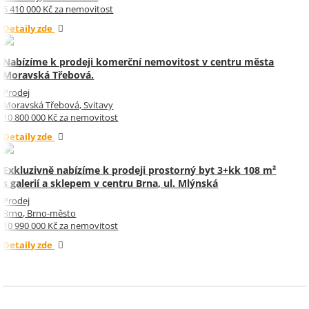
5 410 000 Kč za nemovitost
Detaily zde
Nabízíme k prodeji komerční nemovitost v centru města
Moravská Třebová.
Prodej
Moravská Třebová, Svitavy
10 800 000 Kč za nemovitost
Detaily zde
Exkluzivně nabízíme k prodeji prostorný byt 3+kk 108 m²
s galerií a sklepem v centru Brna, ul. Mlýnská
Prodej
Brno, Brno-město
10 990 000 Kč za nemovitost
Detaily zde