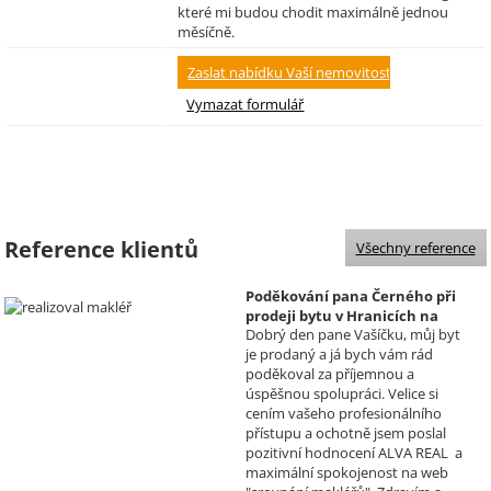
které mi budou chodit maximálně jednou
měsíčně.
Reference klientů
Všechny reference
Poděkování pana Černého při
prodeji bytu v Hranicích na
Dobrý den pane Vašíčku, můj byt
Moravě
je prodaný a já bych vám rád
Realizoval makléř: David
poděkoval za příjemnou a
Vašíček
úspěšnou spolupráci. Velice si
cením vašeho profesionálního
přístupu a ochotně jsem poslal
pozitivní hodnocení ALVA REAL a
maximální spokojenost na web