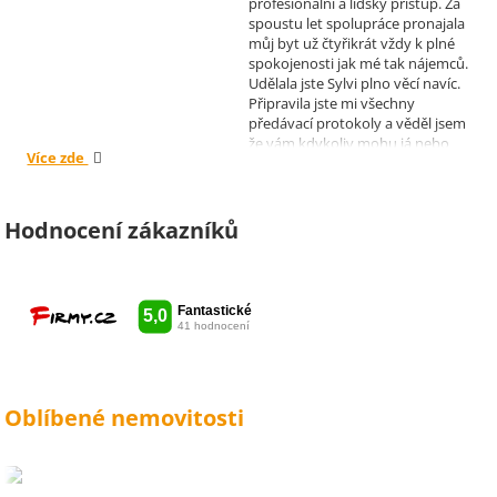
profesionální a lidský přístup. Za
spoustu let spolupráce pronajala
můj byt už čtyřikrát vždy k plné
spokojenosti jak mé tak nájemců.
Udělala jste Sylvi plno věcí navíc.
Připravila jste mi všechny
předávací protokoly a věděl jsem
že vám kdykoliv mohu já nebo
Více zde
moji nájemníci zavolat, když by
bylo potřeba cokoliv vyřešit. Díky
moc za vše je pro mě radost s
vámi spolupracovat . Snad vám
Hodnocení zákazníků
kytka jako malé poděkování za
vše udělala radost. Takže ještě
jednou děkuji Sylvi.
Oblíbené nemovitosti