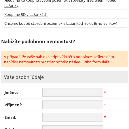
Hledáme ke koupi stavební pozemek s rovinatým terénem - obec
Lažánky
Koupíme RD v Lažánkách
Chceme koupit stavební pozemek v Lažánkách (okr. Brno-venkov)
Nabízíte podobnou nemovitost?
V případě, že Vaše nabídka odpovídá této poptávce, zašlete nám
nabídku nemovitosti prostřednictvím následujícího formuláře.
Vaše osobní údaje
Jméno:
*
Příjmení:
*
Email:
*