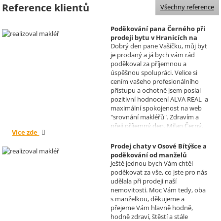
Reference klientů
Všechny reference
Poděkování pana Černého při
prodeji bytu v Hranicích na
Dobrý den pane Vašíčku, můj byt
Moravě
je prodaný a já bych vám rád
Realizoval makléř: David
poděkoval za příjemnou a
Vašíček
úspěšnou spolupráci. Velice si
cením vašeho profesionálního
přístupu a ochotně jsem poslal
pozitivní hodnocení ALVA REAL a
maximální spokojenost na web
"srovnání makléřů". Zdravím a
přeji příjemný den, Milan Černý,
Více zde
Hranice
Prodej chaty v Osové Bítýšce a
poděkování od manželů
Ještě jednou bych Vám chtěl
Kovandových
poděkovat za vše, co jste pro nás
Realizoval makléř: Sylva
udělala při prodeji naší
Čadová
nemovitosti. Moc Vám tedy, oba
s manželkou, děkujeme a
přejeme Vám hlavně hodně,
hodně zdraví, štěstí a stále