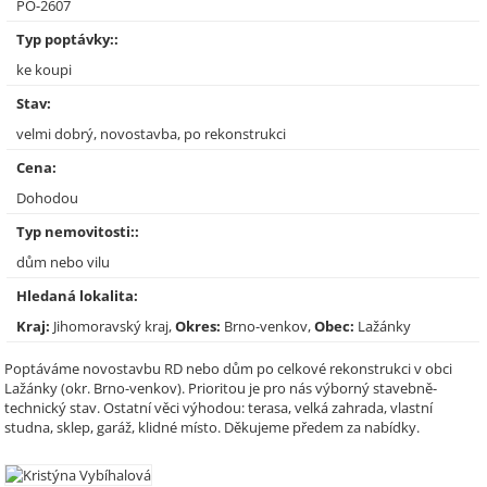
PO-2607
Typ poptávky::
ke koupi
Stav:
velmi dobrý, novostavba, po rekonstrukci
Cena:
Dohodou
Typ nemovitosti::
dům nebo vilu
Hledaná lokalita:
Kraj:
Jihomoravský kraj,
Okres:
Brno-venkov,
Obec:
Lažánky
Poptáváme novostavbu RD nebo dům po celkové rekonstrukci v obci
Lažánky (okr. Brno-venkov). Prioritou je pro nás výborný stavebně-
technický stav. Ostatní věci výhodou: terasa, velká zahrada, vlastní
studna, sklep, garáž, klidné místo. Děkujeme předem za nabídky.