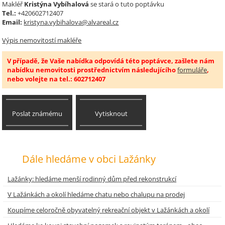
Makléř
Kristýna Vybíhalová
se stará o tuto poptávku
Tel.:
+420602712407
Email:
kristyna.vybihalova@alvareal.cz
Výpis nemovitostí makléře
V případě, že Vaše nabídka odpovídá této poptávce, zašlete nám
nabídku nemovitosti prostřednictvím následujícího
formuláře
,
nebo volejte na tel.: 602712407
Poslat známému
Vytisknout
Dále hledáme v obci Lažánky
Lažánky: hledáme menší rodinný dům před rekonstrukcí
V Lažánkách a okolí hledáme chatu nebo chalupu na prodej
Koupíme celoročně obyvatelný rekreační objekt v Lažánkách a okolí