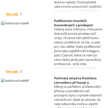
dobrou náladu. Pochopitelně
také mnoho pracovních úspěchů.
S pozdravem a přáním hezkého
Více zde
dne Hana a Jan Kovandovi
Poděkování manželů
Kovandových s prodejem
Vážený pane inženýre, včera jsme
chaty v Osové Bítýšce
dokončili proces prodeje naší
Realizoval makléř: David
chaty. Chceme Vám ještě touto
Vašíček
cestou poděkovat za vše, co jste
pro nás udělal. Naše poděkování
jsme také vyjádřili Vaší kolegyni,
paní, Čadové, která se nám po
celou dobu jevila jako opravdový
profesionál - vždy milá,
empatická a ochotná kdykoli
Více zde
pomoci s řešením jakéhokoli
problému. Vaše společnost i Vy v
Pochvala od pana Rostilava
nás získáváte opravdu spokojené
Leinvebera při koupi a
klienty, kteří budou vaše služby
Děkuji za perfektní, profesionální
následném pronájmu
vždy doporučovat každému, kdo
přístup a poradenství při
investiční nemovitosti
je potřebuje. Věřím, že se na Vás
pronajmu bytu a správě vlastních
Realizoval makléř: David
budeme moci obrátit i v případě
nemovitostí. Opět se ukázalo, že
Vašíček
prodeje, který plánujeme v
rady odborníka mohou ušetřit
budoucnu uskutečnit. Se