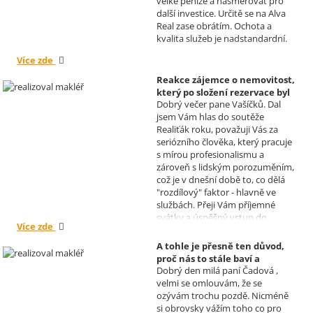
velké peníze a nasměrovat pro
srdečným pozdravem a přáním
další investice. Určitě se na Alva
mnoho zdraví i úspěchů Vám
Real zase obrátím. Ochota a
přejí manželé Kovandovi
kvalita služeb je nadstandardní.
Více zde
Reakce zájemce o nemovitost,
který po složení rezervace byl
Dobrý večer pane Vašíčků. Dal
nucen od koupi odstoupit.
jsem Vám hlas do soutěže
Realizoval makléř: David
Realiťák roku, považuji Vás za
Vašíček
seriózního člověka, který pracuje
s mírou profesionalismu a
zároveň s lidským porozuměním,
což je v dnešní době to, co dělá
"rozdílový" faktor - hlavně ve
službách. Přeji Vám příjemné
svátky a úspěšný vstup do
Více zde
nového roku. R. Kortánek.
A tohle je přesně ten důvod,
proč nás to stále baví a
Dobrý den milá paní Čadová ,
naplňuje, poděkování od pana
velmi se omlouvám, že se
Míška.
ozývám trochu pozdě. Nicméně
Realizoval makléř: Sylva
si obrovsky vážím toho co pro
Čadová