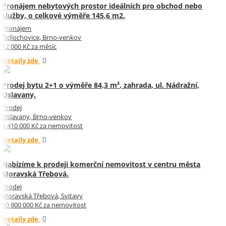
Pronájem nebytových prostor ideálních pro obchod nebo
služby, o celkové výměře 145,6 m2.
Pronájem
Židlochovice, Brno-venkov
12 000 Kč za měsíc
Detaily zde
Prodej bytu 2+1 o výměře 84,3 m², zahrada, ul. Nádražní,
Oslavany.
Prodej
Oslavany, Brno-venkov
5 410 000 Kč za nemovitost
Detaily zde
Nabízíme k prodeji komerční nemovitost v centru města
Moravská Třebová.
Prodej
Moravská Třebová, Svitavy
10 800 000 Kč za nemovitost
Detaily zde