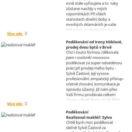
mně stále vyřizujete a to taky
zůstane navždy v mých
vzpomínkách Při všech
starostech dnešní doby a
mnohých zklamáních je vaše
laskavost a ochota jako by z
Více zde
jiného světa. Moc děkuji za
informace a děkuji za vaše úsilí.
Poděkování od Ireny Höklové,
Zatím se mějte moc a moc hezky.
prodej dvou bytů v Brně
S pozdravem Pavel Míšek
Chci i touto formou /děkovala
Realizoval makléř: Sylva
jsem i osobně/ moooooc
Čadová
poděkovat za super odvedenou
práci při prodeji mého bytu -
Sylvě Čadové. Její vysoce
profesionální ,empatický přístup-
včetně chování, komunikace je
opravdu úžasný. Již nám přes
Vaši firmu prodávala celkem
2.byty v Brně. Firmu ALVA REAL
Více zde
doporučuji mnoha známým.
Krásné dny Vám a Vašim
Poděkování
zaměstnancům. Irena Höklová,
Realizoval makléř: Sylva
Brno
Chtěl bych moc poděkovat
Čadová
slečně Sylvě Čadové za