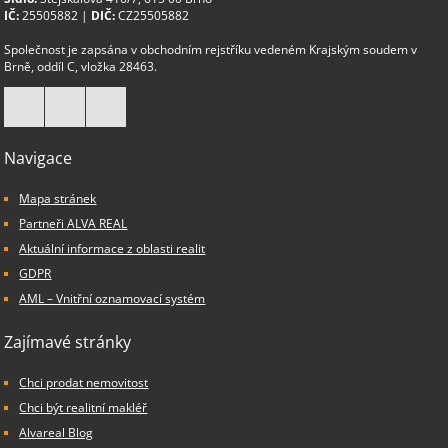
IČ:
25505882 |
DIČ:
CZ25505882
Společnost je zapsána v obchodním rejstříku vedeném Krajským soudem v
Brně, oddíl C, vložka 28463.
Navigace
Mapa stránek
Partneři ALVA REAL
Aktuální informace z oblasti realit
GDPR
AML – Vnitřní oznamovací systém
Zajímavé stránky
Chci prodat nemovitost
Chci být realitní makléř
Alvareal Blog