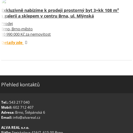
Exkluzivně nabízíme k prodeji prostorný byt 3+kk 108 m²
s galerií a sklepem v centru Brna, ul. Mlýnská
Prodej
Brno, Brno-město
10 990 000 Kč za nemovitost
Detaily zde
Přehled kontaktů
Tel.:
543 217 040
Mobil:
602 712 407
Adresa:
Brno, Štěpánská 6
Email:
info@alvareal.cz
ALVA REAL s.r.o.
Sídlo:
Stejskalova 416/7, 615 00 Brno