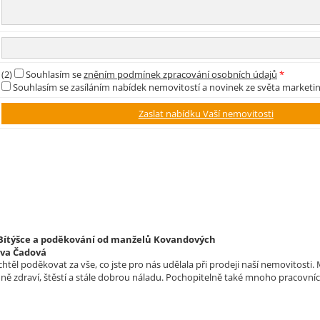
(2)
Souhlasím se
zněním podmínek zpracování osobních údajů
*
Souhlasím se zasíláním nabídek nemovitostí a novinek ze světa marketi
 Bítýšce a poděkování od manželů Kovandových
lva Čadová
htěl poděkovat za vše, co jste pro nás udělala při prodeji naší nemovitost
ě zdraví, štěstí a stále dobrou náladu. Pochopitelně také mnoho pracovn