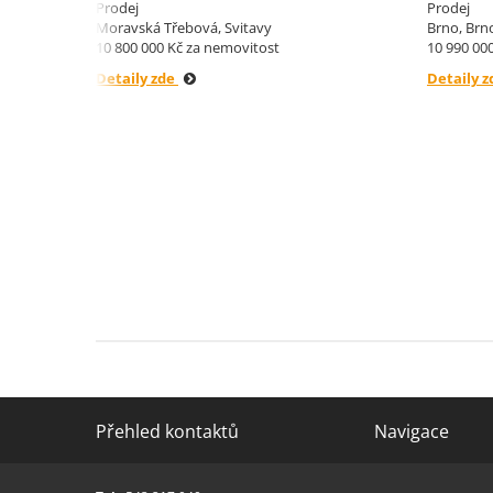
Třebová.
a sklepe
Prodej
Prodej
Moravská Třebová, Svitavy
Brno, Brn
10 800 000 Kč za nemovitost
10 990 00
Detaily zde
Detaily 
 m²,
y.
Přehled kontaktů
Navigace