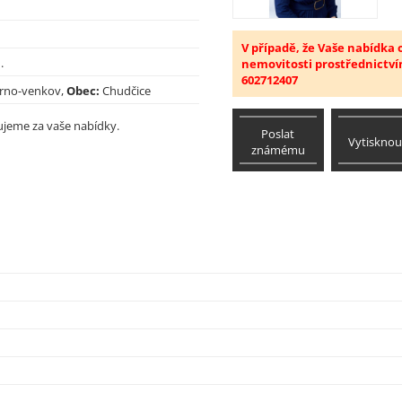
V případě, že Vaše nabídka
.
nemovitosti prostřednictví
602712407
rno-venkov,
Obec:
Chudčice
ujeme za vaše nabídky.
Poslat
Vytisknou
známému