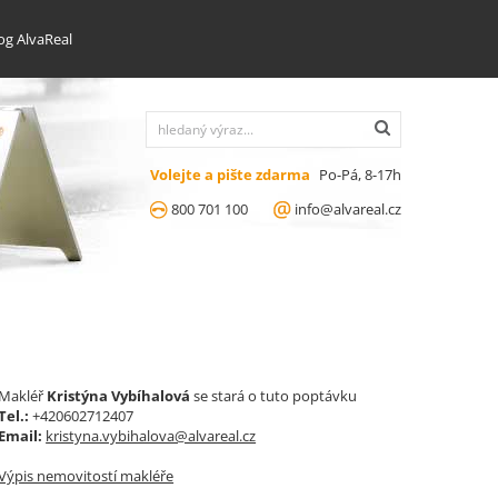
og AlvaReal
Volejte a pište zdarma
Po-Pá, 8-17h
800 701 100
info@alvareal.cz
Makléř
Kristýna Vybíhalová
se stará o tuto poptávku
Tel.:
+420602712407
Email:
kristyna.vybihalova@alvareal.cz
Výpis nemovitostí makléře