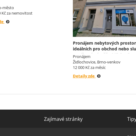
m v centru Brna, ul. Mlýnská
o-město
0 Kč za nemovitost
zde
Pronájem nebytových prostor
ideálních pro obchod nebo sl
o celkové výměře 145,6 m2.
Pronájem
Židlochovice, Brno-venkov
12 000 Kč za měsíc
Detaily zde
Zajímavé stránky
Tip