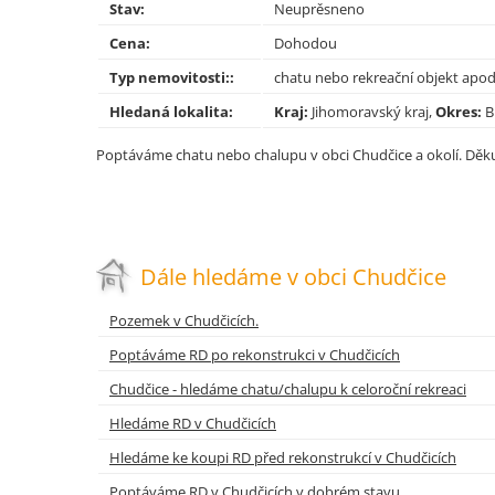
Stav:
Neuprěsneno
Cena:
Dohodou
Typ nemovitosti::
chatu nebo rekreační objekt apod
Hledaná lokalita:
Kraj:
Jihomoravský kraj,
Okres:
B
Poptáváme chatu nebo chalupu v obci Chudčice a okolí. Děk
Dále hledáme v obci Chudčice
Pozemek v Chudčicích.
Poptáváme RD po rekonstrukci v Chudčicích
Chudčice - hledáme chatu/chalupu k celoroční rekreaci
Hledáme RD v Chudčicích
Hledáme ke koupi RD před rekonstrukcí v Chudčicích
Poptáváme RD v Chudčicích v dobrém stavu