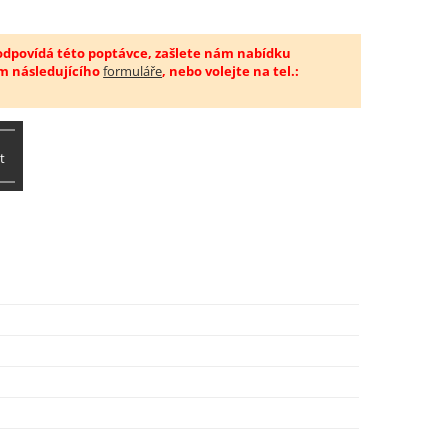
 odpovídá této poptávce, zašlete nám nabídku
m následujícího
formuláře
, nebo volejte na tel.:
t