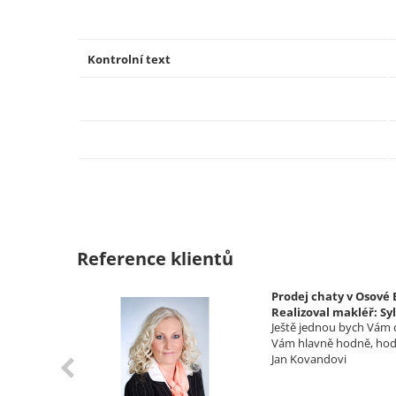
Kontrolní text
Reference klientů
Prodej chaty v Osové
Realizoval makléř: Sy
lního
Ještě jednou bych Vám c
, Milan
Vám hlavně hodně, hodn
Jan Kovandovi