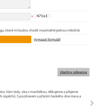
*
ngu, které mi budou chodit maximálně jednou měsíčně.
Všechny reference
i. Moc Vám tedy, oba s manželkou, děkujeme a přejeme
ích úspěchů. S pozdravem a přáním hezkého dne Hana a