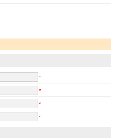
*
*
*
*