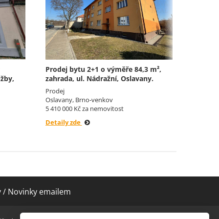
Třebová
Prodej
Moravská
10 800 0
Detaily 
Prodej bytu 2+1 o výměře 84,3 m²,
užby,
zahrada, ul. Nádražní, Oslavany.
Prodej
Oslavany, Brno-venkov
5 410 000 Kč za nemovitost
Detaily zde
y / Novinky emailem