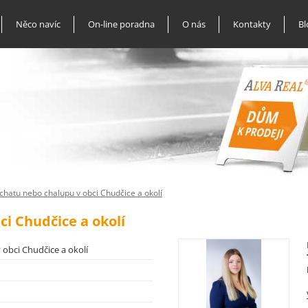
Něco navíc
On-line poradna
O nás
Kontakty
Bl
hatu nebo chalupu v obci Chudčice a okolí
i Chudčice a okolí
obci Chudčice a okolí