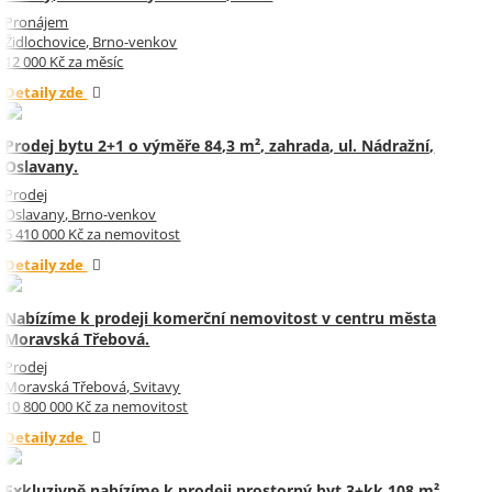
Pronájem
Židlochovice, Brno-venkov
12 000 Kč za měsíc
Detaily zde
Prodej bytu 2+1 o výměře 84,3 m², zahrada, ul. Nádražní,
Oslavany.
Prodej
Oslavany, Brno-venkov
5 410 000 Kč za nemovitost
Detaily zde
Nabízíme k prodeji komerční nemovitost v centru města
Moravská Třebová.
Prodej
Moravská Třebová, Svitavy
10 800 000 Kč za nemovitost
Detaily zde
Exkluzivně nabízíme k prodeji prostorný byt 3+kk 108 m²