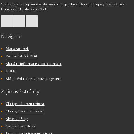
Společnost je zapsána v obchodním rejstříku vedeném Krajským soudem v
Brně, oddíl C, vložka 28463.
Navigace
Mapa stránek
Partneři ALVA REAL
Aktuální informace z oblasti realit
GDPR
AML – Vnitřní oznamovací systém
Zajímavé stránky
Chci prodat nemovitost
Chci být realitní makléř
Alvareal Blog
Nemovitosti Brno
Prodej luxusních nemovitostí