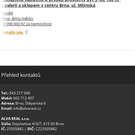
s galerií a sklepem v centru Brna, ul. Mlýnská
Prodej
Brno, Brno-město
10 990 000 Kč za nemovitost
Detaily zde
Přehled kontaktů
Tel.:
543 217 040
Mobil:
602 712 407
Adresa:
Brno, Štěpánská 6
Email:
info@alvareal.cz
ALVA REAL s.r.o.
Sídlo:
Stejskalova 416/7, 615 00 Brno
IČ:
25505882 |
DIČ:
CZ25505882