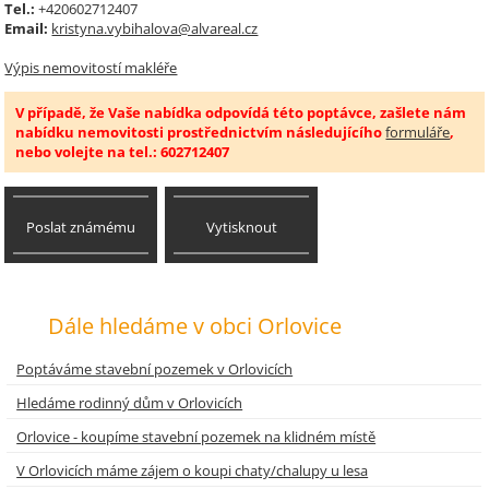
Tel.:
+420602712407
Email:
kristyna.vybihalova@alvareal.cz
Výpis nemovitostí makléře
V případě, že Vaše nabídka odpovídá této poptávce, zašlete nám
nabídku nemovitosti prostřednictvím následujícího
formuláře
,
nebo volejte na tel.: 602712407
Poslat známému
Vytisknout
Dále hledáme v obci Orlovice
Poptáváme stavební pozemek v Orlovicích
Hledáme rodinný dům v Orlovicích
Orlovice - koupíme stavební pozemek na klidném místě
V Orlovicích máme zájem o koupi chaty/chalupy u lesa