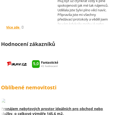
můj byt už čtyřikrát vždy k plné
spokojenosti jak mé tak nájemců.
Udělala jste Sylvi plno věcí navíc.
Připravila jste mi všechny
předávací protokoly a věděl jsem
že vám kdykoliv mohu já nebo
Více zde
moji nájemníci zavolat, když by
bylo potřeba cokoliv vyřešit. Díky
moc za vše je pro mě radost s
vámi spolupracovat . Snad vám
Hodnocení zákazníků
kytka jako malé poděkování za
vše udělala radost. Takže ještě
jednou děkuji Sylvi.
Oblíbené nemovitosti
Pronájem nebytových prostor ideálních pro obchod nebo
služby, o celkové výměře 145,6 m2.