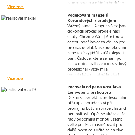
S pozdravem a přáním hezkého
Více zde
dne Hana a Jan Kovandovi
Poděkování manželů
Kovandových s prodejem
Vážený pane inženýre, včera jsme
chaty v Osové Bítýšce
dokončili proces prodeje naší
Realizoval makléř: David
chaty. Chceme Vám ještě touto
Vašíček
cestou poděkovat za vše, co jste
pro nás udělal. Naše poděkování
jsme také vyjádřili Vaší kolegyni,
paní, Čadové, která se nám po
celou dobu jevila jako opravdový
profesionál - vždy milá,
empatická a ochotná kdykoli
Více zde
pomoci s řešením jakéhokoli
problému. Vaše společnost i Vy v
Pochvala od pana Rostilava
nás získáváte opravdu spokojené
Leinvebera při koupi a
klienty, kteří budou vaše služby
Děkuji za perfektní, profesionální
následném pronájmu
vždy doporučovat každému, kdo
přístup a poradenství při
investiční nemovitosti
je potřebuje. Věřím, že se na Vás
pronajmu bytu a správě vlastních
Realizoval makléř: David
budeme moci obrátit i v případě
nemovitostí. Opět se ukázalo, že
Vašíček
prodeje, který plánujeme v
rady odborníka mohou ušetřit
budoucnu uskutečnit. Se
velké peníze a nasměrovat pro
srdečným pozdravem a přáním
další investice. Určitě se na Alva
mnoho zdraví i úspěchů Vám