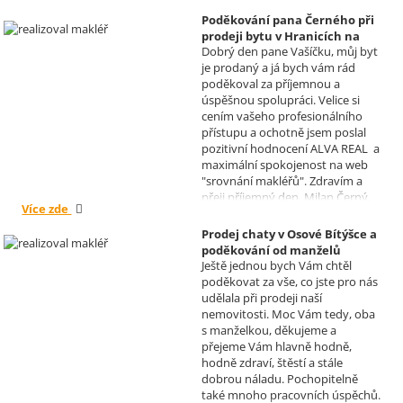
Poděkování pana Černého při
prodeji bytu v Hranicích na
Dobrý den pane Vašíčku, můj byt
Moravě
je prodaný a já bych vám rád
Realizoval makléř: David
poděkoval za příjemnou a
Vašíček
úspěšnou spolupráci. Velice si
cením vašeho profesionálního
přístupu a ochotně jsem poslal
pozitivní hodnocení ALVA REAL a
maximální spokojenost na web
"srovnání makléřů". Zdravím a
přeji příjemný den, Milan Černý,
Více zde
Hranice
Prodej chaty v Osové Bítýšce a
poděkování od manželů
Ještě jednou bych Vám chtěl
Kovandových
poděkovat za vše, co jste pro nás
Realizoval makléř: Sylva
udělala při prodeji naší
Čadová
nemovitosti. Moc Vám tedy, oba
s manželkou, děkujeme a
přejeme Vám hlavně hodně,
hodně zdraví, štěstí a stále
dobrou náladu. Pochopitelně
také mnoho pracovních úspěchů.