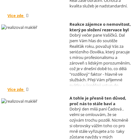
Real zase obrátím. Ochota a
přejí manželé Kovandovi
kvalita služeb je nadstandardní.
Více zde
Reakce zájemce o nemovitost,
který po složení rezervace byl
Dobrý večer pane Vašíčků. Dal
nucen od koupi odstoupit.
jsem Vám hlas do soutěže
Realizoval makléř: David
Realiťák roku, považuji Vás za
Vašíček
seriózního člověka, který pracuje
s mírou profesionalismu a
zároveň s lidským porozuměním,
což je v dnešní době to, co dělá
"rozdílový" faktor - hlavně ve
službách. Přeji Vám příjemné
svátky a úspěšný vstup do
Více zde
nového roku. R. Kortánek.
A tohle je přesně ten důvod,
proč nás to stále baví a
Dobrý den milá paní Čadová ,
naplňuje, poděkování od pana
velmi se omlouvám, že se
Míška.
ozývám trochu pozdě. Nicméně
Realizoval makléř: Sylva
si obrovsky vážím toho co pro
Čadová
mně stále vyřizujete a to taky
zůstane navždy v mých