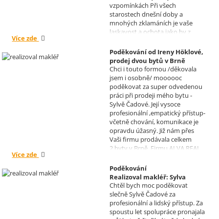
vzpomínkách Při všech
starostech dnešní doby a
mnohých zklamáních je vaše
laskavost a ochota jako by z
Více zde
jiného světa. Moc děkuji za
informace a děkuji za vaše úsilí.
Poděkování od Ireny Höklové,
Zatím se mějte moc a moc hezky.
prodej dvou bytů v Brně
S pozdravem Pavel Míšek
Chci i touto formou /děkovala
Realizoval makléř: Sylva
jsem i osobně/ moooooc
Čadová
poděkovat za super odvedenou
práci při prodeji mého bytu -
Sylvě Čadové. Její vysoce
profesionální ,empatický přístup-
včetně chování, komunikace je
opravdu úžasný. Již nám přes
Vaši firmu prodávala celkem
2.byty v Brně. Firmu ALVA REAL
Více zde
doporučuji mnoha známým.
Krásné dny Vám a Vašim
Poděkování
zaměstnancům. Irena Höklová,
Realizoval makléř: Sylva
Brno
Chtěl bych moc poděkovat
Čadová
slečně Sylvě Čadové za
profesionální a lidský přístup. Za
spoustu let spolupráce pronajala