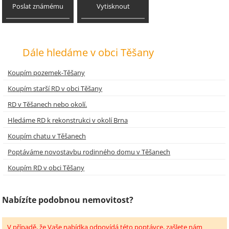
Poslat známému
Vytisknout
Dále hledáme v obci Těšany
Koupím pozemek-Těšany
Koupím starší RD v obci Těšany
RD v Těšanech nebo okolí.
Hledáme RD k rekonstrukci v okolí Brna
Koupím chatu v Těšanech
Poptáváme novostavbu rodinného domu v Těšanech
Koupím RD v obci Těšany
Nabízíte podobnou nemovitost?
V případě, že Vaše nabídka odpovídá této poptávce, zašlete nám