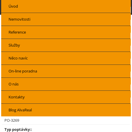
Úvod
Nemovitosti
Reference
Volejte a pište zdarma
Po-Pá, 8-17h
Služby
800 701 100
info@alvareal.cz
Něco navíc
Naši klienti hledají
Hledáme nemovitosti
Koupíme stavení
pozemek v Těšanech
On-line poradna
Koupíme stavení pozemek v Těšanech
O nás
Název:
Kontakty
Koupíme stavení pozemek v Těšanech
Blog AlvaReal
Číslo poptávky:
PO-3269
Typ poptávky::