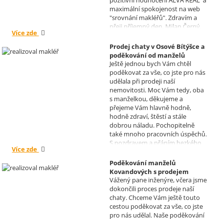
pozitivní hodnocení ALVA REAL a
maximální spokojenost na web
"srovnání makléřů". Zdravím a
přeji příjemný den, Milan Černý,
Více zde
Hranice
Prodej chaty v Osové Bítýšce a
poděkování od manželů
Ještě jednou bych Vám chtěl
Kovandových
poděkovat za vše, co jste pro nás
Realizoval makléř: Sylva
udělala při prodeji naší
Čadová
nemovitosti. Moc Vám tedy, oba
s manželkou, děkujeme a
přejeme Vám hlavně hodně,
hodně zdraví, štěstí a stále
dobrou náladu. Pochopitelně
také mnoho pracovních úspěchů.
S pozdravem a přáním hezkého
Více zde
dne Hana a Jan Kovandovi
Poděkování manželů
Kovandových s prodejem
Vážený pane inženýre, včera jsme
chaty v Osové Bítýšce
dokončili proces prodeje naší
Realizoval makléř: David
chaty. Chceme Vám ještě touto
Vašíček
cestou poděkovat za vše, co jste
pro nás udělal. Naše poděkování