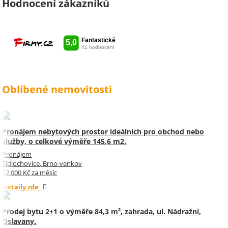
vámi spolupracovat . Snad vám
Hodnocení zákazníků
kytka jako malé poděkování za
vše udělala radost. Takže ještě
jednou děkuji Sylvi.
Oblíbené nemovitosti
Pronájem nebytových prostor ideálních pro obchod nebo
služby, o celkové výměře 145,6 m2.
Pronájem
Židlochovice, Brno-venkov
12 000 Kč za měsíc
Detaily zde
Prodej bytu 2+1 o výměře 84,3 m², zahrada, ul. Nádražní,
Oslavany.