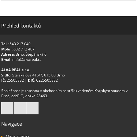
Přehled kontaktů
Tel.:
543 217 040
Mobil:
602 712 407
Adresa:
Brno, Štěpánská 6
Email:
info@alvareal.cz
ALVA REAL s.r.o.
Sídlo:
Stejskalova 416/7, 615 00 Brno
IČ:
25505882 |
DIČ:
CZ25505882
Společnost je zapsána v obchodním rejstříku vedeném Krajským soudem v
Brně, oddíl C, vložka 28463.
Navigace
Mapa stránek