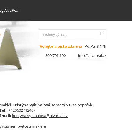
og AlvaReal
Volejte a pište zdarma
Po-Pá, 8-17h
800 701 100
info@alvareal.cz
Makléř
Kristýna Vybíhalová
se stará o tuto poptávku
Tel.:
+420602712407
Email:
kristyna.vybihalova@alvareal.cz
Výpis nemovitostí makléře