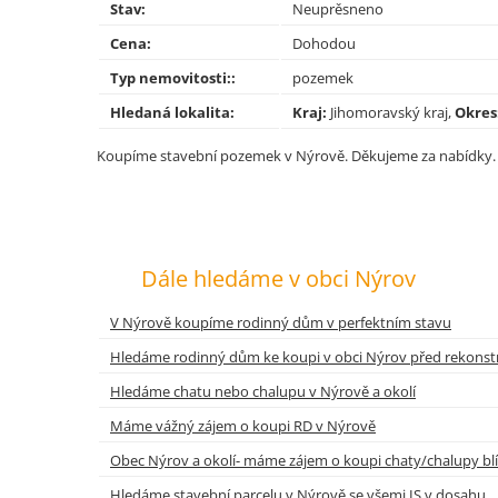
Stav:
Neuprěsneno
Cena:
Dohodou
Typ nemovitosti::
pozemek
Hledaná lokalita:
Kraj:
Jihomoravský kraj,
Okres
Koupíme stavební pozemek v Nýrově. Děkujeme za nabídky.
Dále hledáme v obci Nýrov
V Nýrově koupíme rodinný dům v perfektním stavu
Hledáme rodinný dům ke koupi v obci Nýrov před rekonst
Hledáme chatu nebo chalupu v Nýrově a okolí
Máme vážný zájem o koupi RD v Nýrově
Obec Nýrov a okolí- máme zájem o koupi chaty/chalupy blí
Hledáme stavební parcelu v Nýrově se všemi IS v dosahu