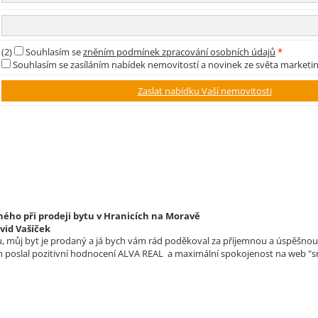
(2)
Souhlasím se
zněním podmínek zpracování osobních údajů
*
Souhlasím se zasíláním nabídek nemovitostí a novinek ze světa marketi
ého při prodeji bytu v Hranicích na Moravě
vid Vašíček
 můj byt je prodaný a já bych vám rád poděkoval za příjemnou a úspěšnou s
m poslal pozitivní hodnocení ALVA REAL a maximální spokojenost na web "sr