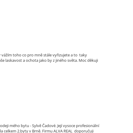
vážím toho co pro mně stále vyřizujete a to taky
 laskavost a ochota jako by z jiného světa. Moc děkuji
eji mého bytu - Sylvě Čadové. Její vysoce profesionální
ala celkem 2.byty v Brně. Firmu ALVA REAL doporučuji