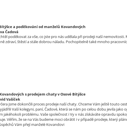
 Bítýšce a poděkování od manželů Kovandových
lva Čadová
htěl poděkovat za vše, co jste pro nás udělala při prodeji naší nemovitost
ě zdraví, štěstí a stále dobrou náladu. Pochopitelně také mnoho pracovn
ovandových s prodejem chaty v Osové Bítýšce
vid Vašíček
čera jsme dokončili proces prodeje naší chaty. Chceme Vám ještě touto cest
jádřili Vaší kolegyni, paní, Čadové, která se nám po celou dobu jevila jako
m jakéhokoli problému. Vaše společnost i Vy v nás získáváte opravdu spoko
uje. Věřím, že se na Vás budeme moci obrátit i v případě prodeje, který p
 úspěchů Vám přejí manželé Kovandovi