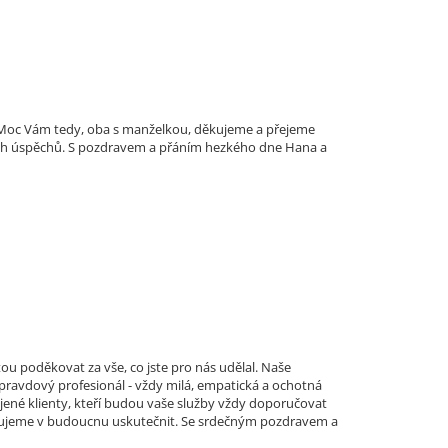
i. Moc Vám tedy, oba s manželkou, děkujeme a přejeme
ích úspěchů. S pozdravem a přáním hezkého dne Hana a
ou poděkovat za vše, co jste pro nás udělal. Naše
 opravdový profesionál - vždy milá, empatická a ochotná
jené klienty, kteří budou vaše služby vždy doporučovat
lánujeme v budoucnu uskutečnit. Se srdečným pozdravem a