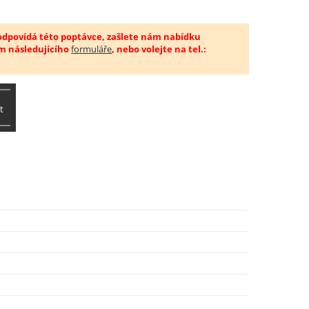
 odpovídá této poptávce, zašlete nám nabídku
m následujícího
formuláře
, nebo volejte na tel.:
t