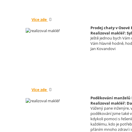
Více zde
Prodej chaty v Osové
Realizoval makléř: Sy
Ještě jednou bych Vám c
Vám hlavně hodně, hodn
Jan Kovandovi
Více zde
Poděkování manželů K
Realizoval makléř: Da
Vážený pane inženýre, v
poděkování jsme také vy
kdykoli pomoci s řešení
každému, kdo je potřeb
přáním mnoho zdraví i