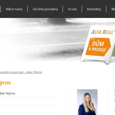
Něco navíc
On-line poradna
O nás
Kontakty
Bl
avební pozemek - obec Nýrov
ýrov
obec Nýrov