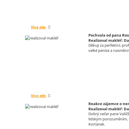
Více zde
Pochvala od pana Ros
Realizoval makléř: Da
Děkuji za perfektní, pr
velké peníze a nasměrova
Více zde
Reakce zájemce o nemo
Realizoval makléř: Da
Dobrý večer pane Vašíčk
lidským porozuměním, co
Kortánek.