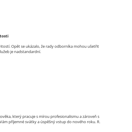
tosti
vitostí. Opět se ukázalo, že rady odborníka mohou ušetřit
služeb je nadstandardní.
lověka, který pracuje s mírou profesionalismu a zároveň s
ji Vám příjemné svátky a úspěšný vstup do nového roku. R.