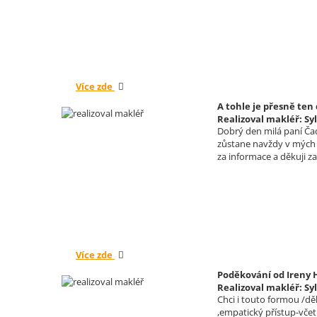
Více zde
A tohle je přesně ten
Realizoval makléř: Sy
Dobrý den milá paní Ča
zůstane navždy v mých 
za informace a děkuji z
Více zde
Poděkování od Ireny 
Realizoval makléř: Sy
Chci i touto formou /dě
,empatický přístup-vče