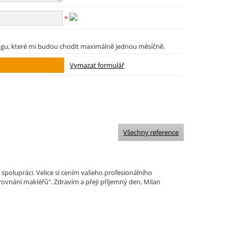
*
ngu, které mi budou chodit maximálně jednou měsíčně.
Všechny reference
polupráci. Velice si cením vašeho profesionálního
ovnání makléřů". Zdravím a přeji příjemný den, Milan