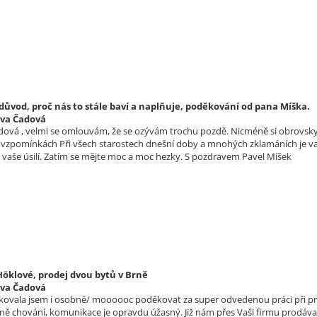
 důvod, proč nás to stále baví a naplňuje, poděkování od pana Míška.
lva Čadová
dová , velmi se omlouvám, že se ozývám trochu pozdě. Nicméně si obrovsky 
vzpomínkách Při všech starostech dnešní doby a mnohých zklamáních je vaše
a vaše úsilí. Zatím se mějte moc a moc hezky. S pozdravem Pavel Míšek
Höklové, prodej dvou bytů v Brně
lva Čadová
kovala jsem i osobně/ moooooc poděkovat za super odvedenou práci při prod
tně chování, komunikace je opravdu úžasný. Již nám přes Vaši firmu prodáv