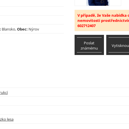
V případě, že Vaše nabídka
nemovitosti prostřednictví
602712407
:
Blansko,
Obec:
Nýrov
Poslat
Vytisknou
známému
rukcí
zko lesa