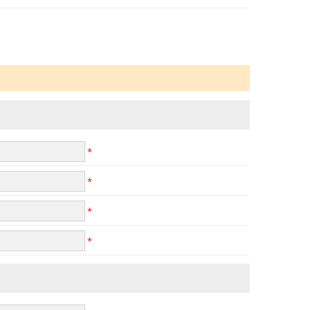
*
*
*
*