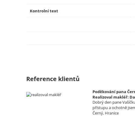
Kontrolní text
Reference klientů
Poděkování pana Čern
Realizoval makléř: Da
Dobrý den pane Vašíčku,
přístupu a ochotně jse
Černý, Hranice