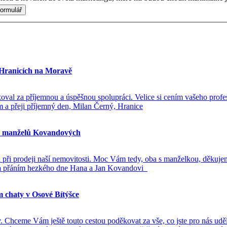
 Hranicích na Moravě
val za příjemnou a úspěšnou spolupráci. Velice si cením vašeho profe
a přeji příjemný den, Milan Černý, Hranice
od manželů Kovandových
a při prodeji naší nemovitosti. Moc Vám tedy, oba s manželkou, děkuje
 a přáním hezkého dne Hana a Jan Kovandovi
chaty v Osové Bítýšce
. Chceme Vám ještě touto cestou poděkovat za vše, co jste pro nás uděl