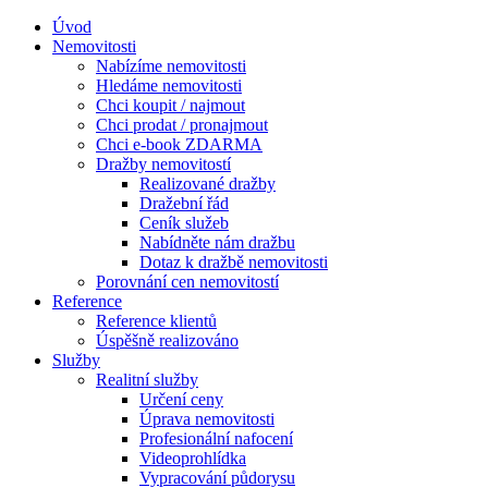
Úvod
Nemovitosti
Nabízíme nemovitosti
Hledáme nemovitosti
Chci koupit / najmout
Chci prodat / pronajmout
Chci e-book ZDARMA
Dražby nemovitostí
Realizované dražby
Dražební řád
Ceník služeb
Nabídněte nám dražbu
Dotaz k dražbě nemovitosti
Porovnání cen nemovitostí
Reference
Reference klientů
Úspěšně realizováno
Služby
Realitní služby
Určení ceny
Úprava nemovitosti
Profesionální nafocení
Videoprohlídka
Vypracování půdorysu