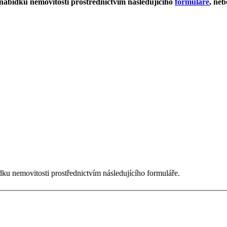
 nabídku nemovitosti prostřednictvím následujícího
formuláře
, neb
ku nemovitosti prostřednictvím následujícího formuláře.