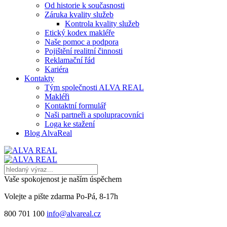
Od historie k současnosti
Záruka kvality služeb
Kontrola kvality služeb
Etický kodex makléře
Naše pomoc a podpora
Pojištění realitní činnosti
Reklamační řád
Kariéra
Kontakty
Tým společnosti ALVA REAL
Makléři
Kontaktní formulář
Naši partneři a spolupracovníci
Loga ke stažení
Blog AlvaReal
Vaše spokojenost je naším úspěchem
Volejte a pište zdarma
Po-Pá, 8-17h
800 701 100
info@alvareal.cz