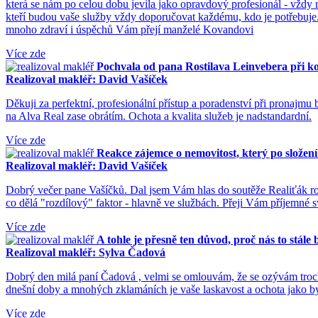
která se nám po celou dobu jevila jako opravdový profesionál - vždy 
kteří budou vaše služby vždy doporučovat každému, kdo je potřebuje
mnoho zdraví i úspěchů Vám přejí manželé Kovandovi
Více zde
Pochvala od pana Rostilava Leinvebera při ko
Realizoval makléř: David Vašíček
Děkuji za perfektní, profesionální přístup a poradenství při pronajmu 
na Alva Real zase obrátím. Ochota a kvalita služeb je nadstandardní.
Více zde
Reakce zájemce o nemovitost, který po složení
Realizoval makléř: David Vašíček
Dobrý večer pane Vašíčků. Dal jsem Vám hlas do soutěže Realiťák rok
co dělá "rozdílový" faktor - hlavně ve službách. Přeji Vám příjemné
Více zde
A tohle je přesně ten důvod, proč nás to stál
Realizoval makléř: Sylva Čadová
Dobrý den milá paní Čadová , velmi se omlouvám, že se ozývám troch
dnešní doby a mnohých zklamáních je vaše laskavost a ochota jako by
Více zde