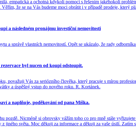
milá, empatická a ochotná kdykoli pomoci s řešením jakéhokoli problém
. Věřím, že se na Vás budeme moci obrátit i v případě prodeje, který
upi a následném pronájmu investiční nemovitosti
bytu a správě vlastních nemovitostí. Opět se ukázalo, že rady odborníka
 rezervace byl nucen od koupi odstoupit.
u, považuji Vás za seriózního člověka, který pracuje s mírou profesio
 svátky a úspěšný vstup do nového roku. R. Kortánek.
e baví a naplňuje, poděkování od pana Míška.
u pozdě. Nicméně si obrovsky vážím toho co pro mně stále vyřizujete
 z jiného světa. Moc děkuji za informace a děkuji za vaše úsilí. Zatí