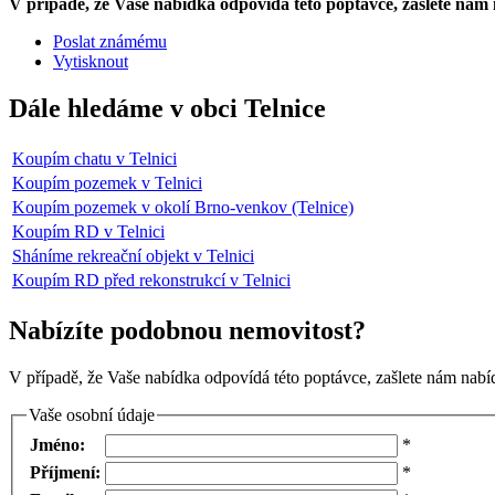
V případě, že Vaše nabídka odpovídá této poptávce, zašlete nám
Poslat známému
Vytisknout
Dále hledáme v obci Telnice
Koupím chatu v Telnici
Koupím pozemek v Telnici
Koupím pozemek v okolí Brno-venkov (Telnice)
Koupím RD v Telnici
Sháníme rekreační objekt v Telnici
Koupím RD před rekonstrukcí v Telnici
Nabízíte podobnou nemovitost?
V případě, že Vaše nabídka odpovídá této poptávce, zašlete nám nabíd
Vaše osobní údaje
Jméno:
*
Příjmení:
*