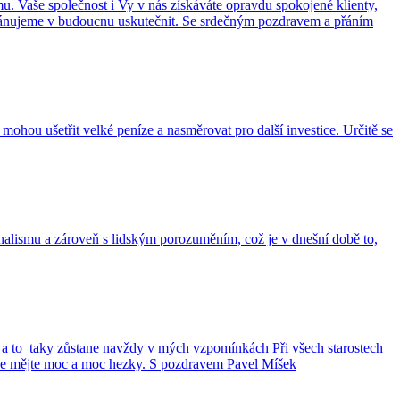
u. Vaše společnost i Vy v nás získáváte opravdu spokojené klienty,
 plánujeme v budoucnu uskutečnit. Se srdečným pozdravem a přáním
 mohou ušetřit velké peníze a nasměrovat pro další investice. Určitě se
nalismu a zároveň s lidským porozuměním, což je v dnešní době to,
 a to taky zůstane navždy v mých vzpomínkách Při všech starostech
m se mějte moc a moc hezky. S pozdravem Pavel Míšek