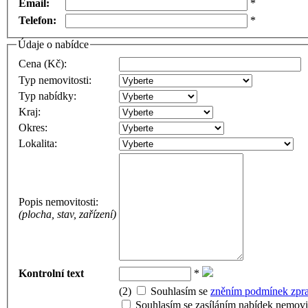
Email:
*
Telefon:
*
Údaje o nabídce
Cena (Kč):
Typ nemovitosti:
Typ nabídky:
Kraj:
Okres:
Lokalita:
Popis nemovitosti:
(plocha, stav, zařízení)
Kontrolní text
*
(2)
Souhlasím se
zněním podmínek zpra
Souhlasím se zasíláním nabídek nemovit