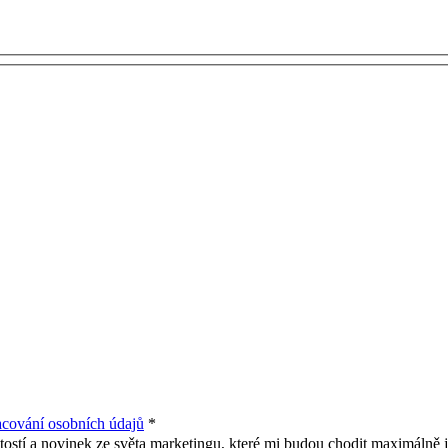
cování osobních údajů
*
ostí a novinek ze světa marketingu, které mi budou chodit maximálně 