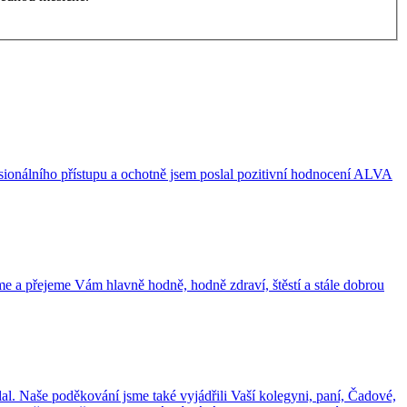
sionálního přístupu a ochotně jsem poslal pozitivní hodnocení ALVA
me a přejeme Vám hlavně hodně, hodně zdraví, štěstí a stále dobrou
al. Naše poděkování jsme také vyjádřili Vaší kolegyni, paní, Čadové,