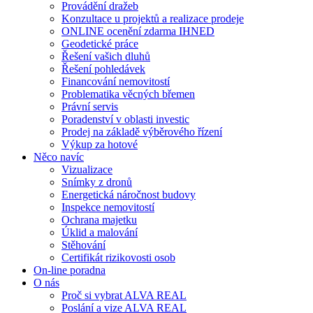
Provádění dražeb
Konzultace u projektů a realizace prodeje
ONLINE ocenění zdarma IHNED
Geodetické práce
Řešení vašich dluhů
Řešení pohledávek
Financování nemovitostí
Problematika věcných břemen
Právní servis
Poradenství v oblasti investic
Prodej na základě výběrového řízení
Výkup za hotové
Něco navíc
Vizualizace
Snímky z dronů
Energetická náročnost budovy
Inspekce nemovitostí
Ochrana majetku
Úklid a malování
Stěhování
Certifikát rizikovosti osob
On-line poradna
O nás
Proč si vybrat ALVA REAL
Poslání a vize ALVA REAL