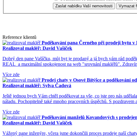
Reference klientů
Poděkování pana Černého při prodeji bytu v
Realizoval makléř: David Vašíček
Dobrý den pane Vašíčku, můj byt je prodaný a já bych vám rád poděko
REAL a maximální spokojenost na web "srovnání makléřů". Zdravím 
Více zde
Prodej chaty v Osové Bítýšce a poděkování 
Realizoval makléř: Sylva Čadová
Ještě jednou bych Vám chtěl poděkovat za vše, co jste pro nás udělal
náladu. Pochopitelně také mnoho pracovních úspěchů. S pozdravem
Více zde
Poděkování manželů Kovandových s prodejem 
Realizoval makléř: David Vašíček
Vážený pane inženýre, včera jsme dokončili proces prodeje naší chaty