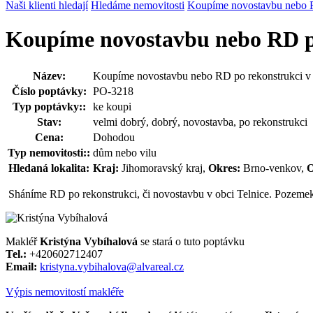
Naši klienti hledají
Hledáme nemovitosti
Koupíme novostavbu nebo RD
Koupíme novostavbu nebo RD po
Název:
Koupíme novostavbu nebo RD po rekonstrukci v 
Číslo poptávky:
PO-3218
Typ poptávky::
ke koupi
Stav:
velmi dobrý, dobrý, novostavba, po rekonstrukci
Cena:
Dohodou
Typ nemovitosti::
dům nebo vilu
Hledaná lokalita:
Kraj:
Jihomoravský kraj,
Okres:
Brno-venkov,
O
Sháníme RD po rekonstrukci, či novostavbu v obci Telnice. Pozemek n
Makléř
Kristýna Vybíhalová
se stará o tuto poptávku
Tel.:
+420602712407
Email:
kristyna.vybihalova@alvareal.cz
Výpis nemovitostí makléře