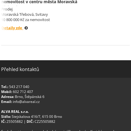
nemovitost v centru města Moravská
Třebová.
Prodej
Moravská Třebová, Svitavy
10 800 000 Kč za nemovitost
Detaily zde
Přehled kontaktů
Tel.:
543 217 040
Mobil:
602 712 407
Adresa:
Brno, Štěpánská 6
Email:
info@alvareal.cz
ALVA REAL s.r.o.
Sídlo:
Stejskalova 416/7, 615 00 Brno
IČ:
25505882 |
DIČ:
CZ25505882