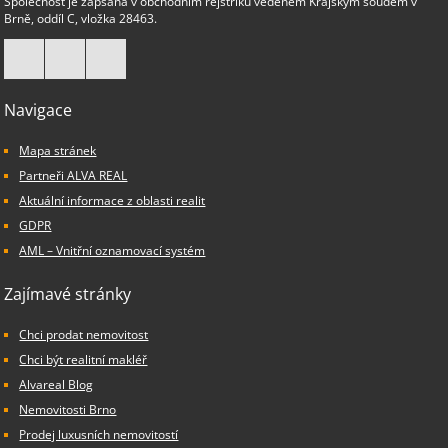
Společnost je zapsána v obchodním rejstříku vedeném Krajským soudem v
Brně, oddíl C, vložka 28463.
Navigace
Mapa stránek
Partneři ALVA REAL
Aktuální informace z oblasti realit
GDPR
AML – Vnitřní oznamovací systém
Zajímavé stránky
Chci prodat nemovitost
Chci být realitní makléř
Alvareal Blog
Nemovitosti Brno
Prodej luxusních nemovitostí