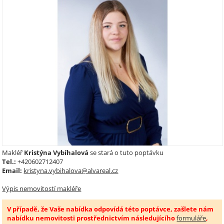
Makléř
Kristýna Vybíhalová
se stará o tuto poptávku
Tel.:
+420602712407
Email:
kristyna.vybihalova@alvareal.cz
Výpis nemovitostí makléře
V případě, že Vaše nabídka odpovídá této poptávce, zašlete nám
nabídku nemovitosti prostřednictvím následujícího
formuláře
,