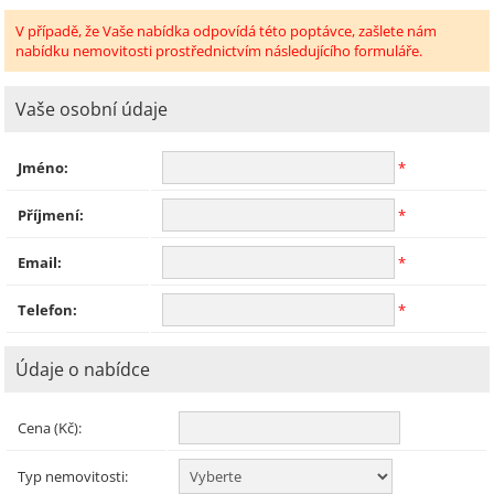
V případě, že Vaše nabídka odpovídá této poptávce, zašlete nám
nabídku nemovitosti prostřednictvím následujícího formuláře.
Vaše osobní údaje
Jméno:
*
Příjmení:
*
Email:
*
Telefon:
*
Údaje o nabídce
Cena (Kč):
Typ nemovitosti: