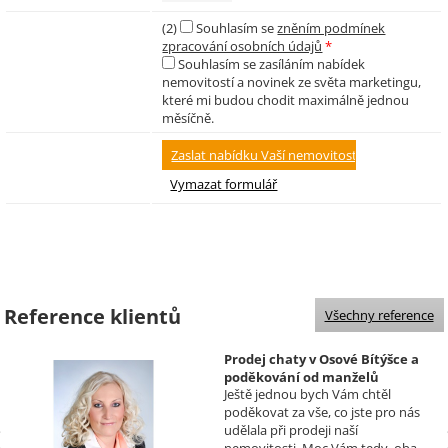
(2)
Souhlasím se
zněním podmínek
zpracování osobních údajů
*
Souhlasím se zasíláním nabídek
nemovitostí a novinek ze světa marketingu,
které mi budou chodit maximálně jednou
měsíčně.
Reference klientů
Všechny reference
Prodej chaty v Osové Bítýšce a
poděkování od manželů
Ještě jednou bych Vám chtěl
Kovandových
poděkovat za vše, co jste pro nás
Realizoval makléř: Sylva
udělala při prodeji naší
Čadová