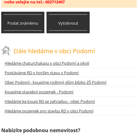
nebo volejte na tel.: 602712407
Poslat známému
Vytisknout
Dále hledáme v obci Podomí
Hledáme chatu/chalupu v obci Podomí a okolí
Poptáváme RD v horším stavu v Podomí
Obec Podomí - koupíme rodinný dům blízko ZŠ Podomí
Koupíme stavební pozemek - Podomí
Hledáme ke koupi RD se zahradou - obec Podomí
Hledáme pozemek pro stavbu RD v obci Podomí
Nabízíte podobnou nemovitost?