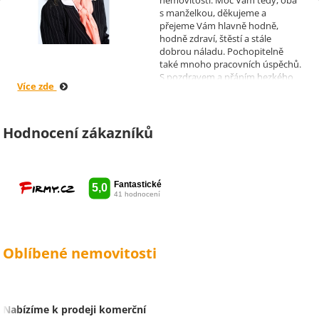
nemovitosti. Moc Vám tedy, oba
s manželkou, děkujeme a
přejeme Vám hlavně hodně,
hodně zdraví, štěstí a stále
dobrou náladu. Pochopitelně
také mnoho pracovních úspěchů.
S pozdravem a přáním hezkého
Více zde
dne Hana a Jan Kovandovi
Hodnocení zákazníků
Oblíbené nemovitosti
Nabízíme k prodeji komerční