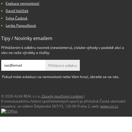
Exekuce nemovitostí
David Vašíček
Sylva Čadová
Lenka Papoušková
Tipy / Novinky emailem
Přihlášením k odběru novinek (newsletteru), získáte výhody v podobě akcí a
slev na naše výrobky a služby.
Přihlásit k odběru
Pokud máte exkekuci na nemovitosti nebo Vám hrozí, obraťte se na nás.
© 2026 ALVA REAL s.r.o.,
Zásady používání cookies
|
K mimosoudnímu řešení spotřebitelských sporů je příslušná Česká obchodní
inspekce, se sídlem Štěpánská 567/15, 120 00 Praha 2, web:
www.coi.cz