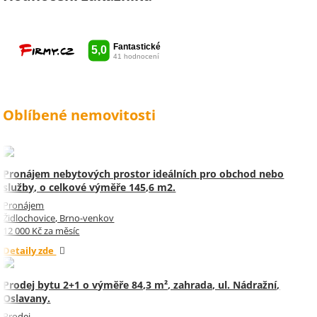
kytka jako malé poděkování za
vše udělala radost. Takže ještě
jednou děkuji Sylvi.
Oblíbené nemovitosti
Pronájem nebytových prostor ideálních pro obchod nebo
služby, o celkové výměře 145,6 m2.
Pronájem
Židlochovice, Brno-venkov
12 000 Kč za měsíc
Detaily zde
Prodej bytu 2+1 o výměře 84,3 m², zahrada, ul. Nádražní,
Oslavany.
Prodej