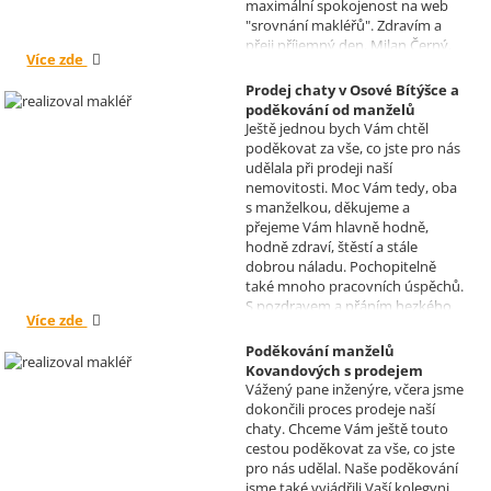
maximální spokojenost na web
"srovnání makléřů". Zdravím a
přeji příjemný den, Milan Černý,
Více zde
Hranice
Prodej chaty v Osové Bítýšce a
poděkování od manželů
Ještě jednou bych Vám chtěl
Kovandových
poděkovat za vše, co jste pro nás
Realizoval makléř: Sylva
udělala při prodeji naší
Čadová
nemovitosti. Moc Vám tedy, oba
s manželkou, děkujeme a
přejeme Vám hlavně hodně,
hodně zdraví, štěstí a stále
dobrou náladu. Pochopitelně
také mnoho pracovních úspěchů.
S pozdravem a přáním hezkého
Více zde
dne Hana a Jan Kovandovi
Poděkování manželů
Kovandových s prodejem
Vážený pane inženýre, včera jsme
chaty v Osové Bítýšce
dokončili proces prodeje naší
Realizoval makléř: David
chaty. Chceme Vám ještě touto
Vašíček
cestou poděkovat za vše, co jste
pro nás udělal. Naše poděkování
jsme také vyjádřili Vaší kolegyni,