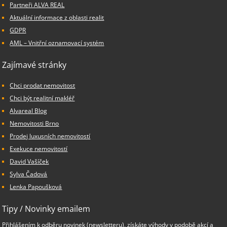
Partneři ALVA REAL
Aktuální informace z oblasti realit
GDPR
AML – Vnitřní oznamovací systém
Zajímavé stránky
Chci prodat nemovitost
Chci být realitní makléř
Alvareal Blog
Nemovitosti Brno
Prodej luxusních nemovitostí
Exekuce nemovitostí
David Vašíček
Sylva Čadová
Lenka Papoušková
Tipy / Novinky emailem
Přihlášením k odběru novinek (newsletteru), získáte výhody v podobě akcí a