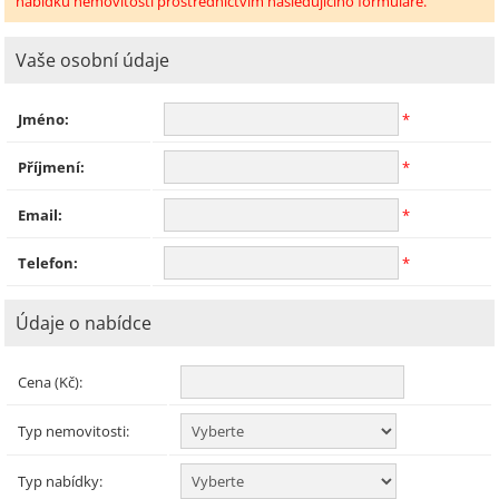
nabídku nemovitosti prostřednictvím následujícího formuláře.
Vaše osobní údaje
Jméno:
*
Příjmení:
*
Email:
*
Telefon:
*
Údaje o nabídce
Cena (Kč):
Typ nemovitosti:
Typ nabídky: