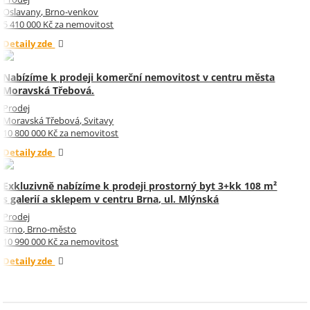
Oslavany, Brno-venkov
5 410 000 Kč za nemovitost
Detaily zde
Nabízíme k prodeji komerční nemovitost v centru města
Moravská Třebová.
Prodej
Moravská Třebová, Svitavy
10 800 000 Kč za nemovitost
Detaily zde
Exkluzivně nabízíme k prodeji prostorný byt 3+kk 108 m²
s galerií a sklepem v centru Brna, ul. Mlýnská
Prodej
Brno, Brno-město
10 990 000 Kč za nemovitost
Detaily zde