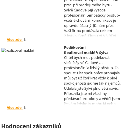
práci při prodeji mého bytu -
Sylvě Čadové. Její vysoce
profesionální ,empatický přístup-
včetně chování, komunikace je
opravdu úžasný. Již nám přes
Vaši firmu prodávala celkem
2.byty v Brně. Firmu ALVA REAL
Více zde
doporučuji mnoha známým.
Krásné dny Vám a Vašim
Poděkování
zaměstnancům. Irena Höklová,
Realizoval makléř: Sylva
Brno
Chtěl bych moc poděkovat
Čadová
slečně Sylvě Čadové za
profesionální a lidský přístup. Za
spoustu let spolupráce pronajala
můj byt už čtyřikrát vždy k plné
spokojenosti jak mé tak nájemců.
Udělala jste Sylvi plno věcí navíc.
Připravila jste mi všechny
předávací protokoly a věděl jsem
že vám kdykoliv mohu já nebo
Více zde
moji nájemníci zavolat, když by
bylo potřeba cokoliv vyřešit. Díky
moc za vše je pro mě radost s
vámi spolupracovat . Snad vám
Hodnocení zákazníků