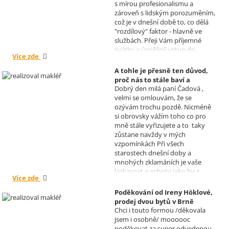
s mírou profesionalismu a
zároveň s lidským porozuměním,
což je v dnešní době to, co dělá
"rozdílový" faktor - hlavně ve
službách. Přeji Vám příjemné
svátky a úspěšný vstup do
Více zde
nového roku. R. Kortánek.
A tohle je přesně ten důvod,
proč nás to stále baví a
Dobrý den milá paní Čadová ,
naplňuje, poděkování od pana
velmi se omlouvám, že se
Míška.
ozývám trochu pozdě. Nicméně
Realizoval makléř: Sylva
si obrovsky vážím toho co pro
Čadová
mně stále vyřizujete a to taky
zůstane navždy v mých
vzpomínkách Při všech
starostech dnešní doby a
mnohých zklamáních je vaše
laskavost a ochota jako by z
Více zde
jiného světa. Moc děkuji za
informace a děkuji za vaše úsilí.
Poděkování od Ireny Höklové,
Zatím se mějte moc a moc hezky.
prodej dvou bytů v Brně
S pozdravem Pavel Míšek
Chci i touto formou /děkovala
Realizoval makléř: Sylva
jsem i osobně/ moooooc
Čadová
poděkovat za super odvedenou