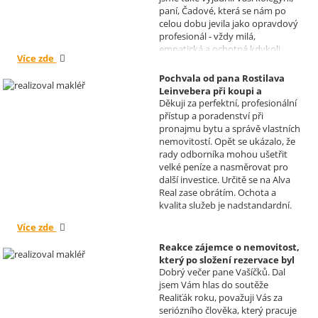
paní, Čadové, která se nám po
celou dobu jevila jako opravdový
profesionál - vždy milá,
empatická a ochotná kdykoli
Více zde
pomoci s řešením jakéhokoli
problému. Vaše společnost i Vy v
Pochvala od pana Rostilava
nás získáváte opravdu spokojené
Leinvebera při koupi a
klienty, kteří budou vaše služby
Děkuji za perfektní, profesionální
následném pronájmu
vždy doporučovat každému, kdo
přístup a poradenství při
investiční nemovitosti
je potřebuje. Věřím, že se na Vás
pronajmu bytu a správě vlastních
Realizoval makléř: David
budeme moci obrátit i v případě
nemovitostí. Opět se ukázalo, že
Vašíček
prodeje, který plánujeme v
rady odborníka mohou ušetřit
budoucnu uskutečnit. Se
velké peníze a nasměrovat pro
srdečným pozdravem a přáním
další investice. Určitě se na Alva
mnoho zdraví i úspěchů Vám
Real zase obrátím. Ochota a
přejí manželé Kovandovi
kvalita služeb je nadstandardní.
Více zde
Reakce zájemce o nemovitost,
který po složení rezervace byl
Dobrý večer pane Vašíčků. Dal
nucen od koupi odstoupit.
jsem Vám hlas do soutěže
Realizoval makléř: David
Realiťák roku, považuji Vás za
Vašíček
seriózního člověka, který pracuje