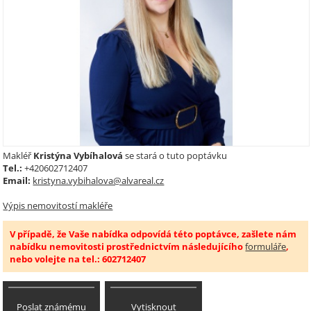
Makléř
Kristýna Vybíhalová
se stará o tuto poptávku
Tel.:
+420602712407
Email:
kristyna.vybihalova@alvareal.cz
Výpis nemovitostí makléře
V případě, že Vaše nabídka odpovídá této poptávce, zašlete nám
nabídku nemovitosti prostřednictvím následujícího
formuláře
,
nebo volejte na tel.: 602712407
Poslat známému
Vytisknout