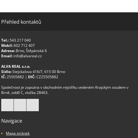
Přehled kontaktů
Tel.:
543 217 040
Mobil:
602 712 407
Adresa:
Brno, Štěpánská 6
Email:
info@alvareal.cz
ALVA REAL s.r.o.
Sídlo:
Stejskalova 416/7, 615 00 Brno
IČ:
25505882 |
DIČ:
CZ25505882
Společnost je zapsána v obchodním rejstříku vedeném Krajským soudem v
Brně, oddíl C, vložka 28463.
Navigace
Mapa stránek