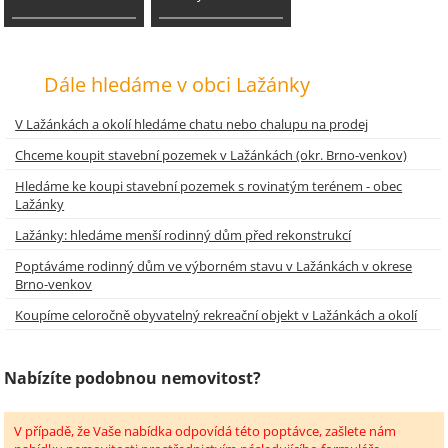
Dále hledáme v obci Lažánky
V Lažánkách a okolí hledáme chatu nebo chalupu na prodej
Chceme koupit stavební pozemek v Lažánkách (okr. Brno-venkov)
Hledáme ke koupi stavební pozemek s rovinatým terénem - obec
Lažánky
Lažánky: hledáme menší rodinný dům před rekonstrukcí
Poptáváme rodinný dům ve výborném stavu v Lažánkách v okrese
Brno-venkov
Koupíme celoročně obyvatelný rekreační objekt v Lažánkách a okolí
Nabízíte podobnou nemovitost?
V případě, že Vaše nabídka odpovídá této poptávce, zašlete nám