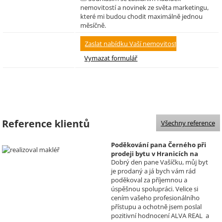
nemovitostí a novinek ze světa marketingu,
které mi budou chodit maximálně jednou
měsíčně.
Reference klientů
Všechny reference
Poděkování pana Černého při
prodeji bytu v Hranicích na
Dobrý den pane Vašíčku, můj byt
Moravě
je prodaný a já bych vám rád
Realizoval makléř: David
poděkoval za příjemnou a
Vašíček
úspěšnou spolupráci. Velice si
cením vašeho profesionálního
přístupu a ochotně jsem poslal
pozitivní hodnocení ALVA REAL a