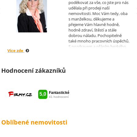
poděkovat za vše, co jste pro nás
Realizoval makléř: Sylva
udělala při prodeji naší
Čadová
nemovitosti. Moc Vám tedy, oba
s manželkou, děkujeme a
přejeme Vám hlavně hodně,
hodně zdraví, štěstí a stále
dobrou náladu. Pochopitelně
také mnoho pracovních úspěchů.
S pozdravem a přáním hezkého
Více zde
dne Hana a Jan Kovandovi
Hodnocení zákazníků
Oblíbené nemovitosti