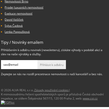
Nemovitosti Brno
Prodej luxusních nemovitostí
Exekuce nemovitostí
David Vašíček
Sylva Čadová
Lenka Papoušková
Tipy / Novinky emailem
Přihlášením k odběru novinek (newsletteru), získáte výhody v podobě akcí a
slev na naše výrobky a služby.
Přihlásit k odběru
Zeptejte se nás na rozdíl prezetnace nemovitosti s naší kanceláří a bez nás.
© 2026 ALVA REAL s.r.o.,
Zásady používání cookies
|
K mimosoudnímu řešení spotřebitelských sporů je příslušná Česká obchodní
inspekce, se sídlem Štěpánská 567/15, 120 00 Praha 2, web:
www.coi.cz