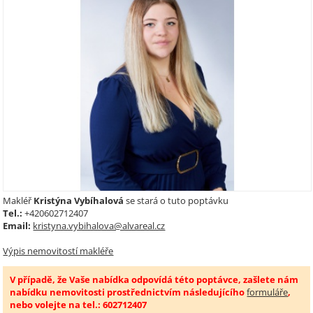
Makléř
Kristýna Vybíhalová
se stará o tuto poptávku
Tel.:
+420602712407
Email:
kristyna.vybihalova@alvareal.cz
Výpis nemovitostí makléře
V případě, že Vaše nabídka odpovídá této poptávce, zašlete nám
nabídku nemovitosti prostřednictvím následujícího
formuláře
,
nebo volejte na tel.: 602712407