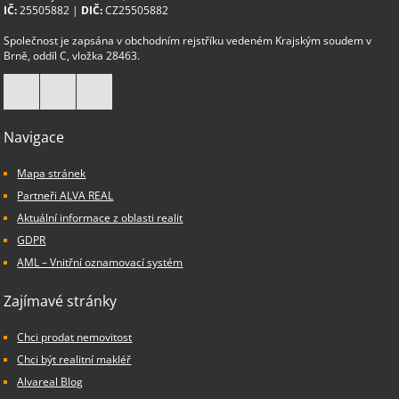
IČ:
25505882 |
DIČ:
CZ25505882
Společnost je zapsána v obchodním rejstříku vedeném Krajským soudem v
Brně, oddíl C, vložka 28463.
Navigace
Mapa stránek
Partneři ALVA REAL
Aktuální informace z oblasti realit
GDPR
AML – Vnitřní oznamovací systém
Zajímavé stránky
Chci prodat nemovitost
Chci být realitní makléř
Alvareal Blog