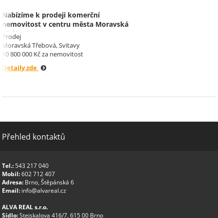
Nabízíme k prodeji komerční
nemovitost v centru města Moravská
Třebová.
Prodej
Moravská Třebová, Svitavy
10 800 000 Kč za nemovitost
Detaily zde
Přehled kontaktů
Tel.:
543 217 040
Mobil:
602 712 407
Adresa:
Brno, Štěpánská 6
Email:
info@alvareal.cz
ALVA REAL s.r.o.
Sídlo:
Stejskalova 416/7, 615 00 Brno