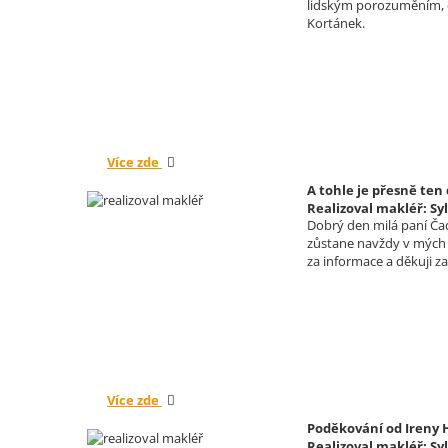
lidským porozuměním, co
Kortánek.
Více zde
A tohle je přesně ten
Realizoval makléř: Sy
Dobrý den milá paní Ča
zůstane navždy v mých 
za informace a děkuji z
Více zde
Poděkování od Ireny 
Realizoval makléř: Sy