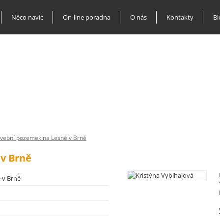
Něco navíc
On-line poradna
O nás
Kontakty
Bl
vební pozemek na Lesné v Brně
v Brně
 v Brně