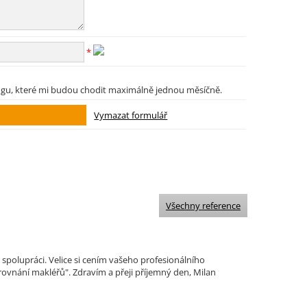
*
ngu, které mi budou chodit maximálně jednou měsíčně.
Všechny reference
polupráci. Velice si cením vašeho profesionálního
ovnání makléřů". Zdravím a přeji příjemný den, Milan