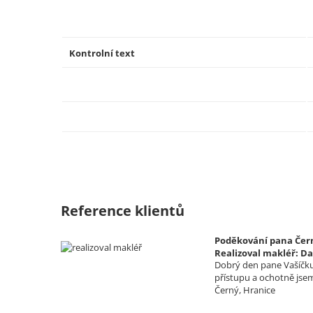
Kontrolní text
Reference klientů
Poděkování pana Čern
Realizoval makléř: Da
Dobrý den pane Vašíčku,
přístupu a ochotně jse
Černý, Hranice