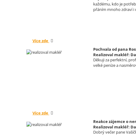
každému, kdo je potřeb
přáním mnoho zdraví i
Více zde
Pochvala od pana Ros
Realizoval makléř: Da
Děkuji za perfektní, pr
velké peníze a nasměrova
Více zde
Reakce zájemce o nemo
Realizoval makléř: Da
Dobrý večer pane Vašíčk