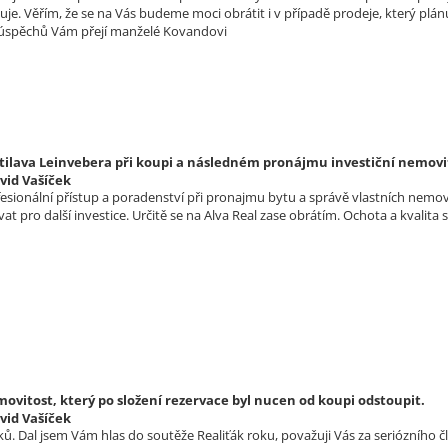
uje. Věřím, že se na Vás budeme moci obrátit i v případě prodeje, který p
 úspěchů Vám přejí manželé Kovandovi
tilava Leinvebera při koupi a následném pronájmu investiční nemovi
vid Vašíček
ofesionální přístup a poradenství při pronajmu bytu a správě vlastních nemo
t pro další investice. Určitě se na Alva Real zase obrátím. Ochota a kvalita 
vitost, který po složení rezervace byl nucen od koupi odstoupit.
vid Vašíček
ů. Dal jsem Vám hlas do soutěže Realiťák roku, považuji Vás za seriózního č