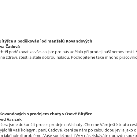
 Bítýšce a poděkování od manželů Kovandových
lva Čadová
htěl poděkovat za vše, co jste pro nás udělala při prodeji naší nemovitost
ě zdraví, štěstí a stále dobrou náladu. Pochopitelně také mnoho pracovn
ovandových s prodejem chaty v Osové Bítýšce
vid Vašíček
čera jsme dokončili proces prodeje naší chaty. Chceme Vám ještě touto cest
jádřili Vaší kolegyni, paní, Čadové, která se nám po celou dobu jevila jako
m jakéhokoli problému. Vaše společnost i Vy v nás získáváte opravdu spoko