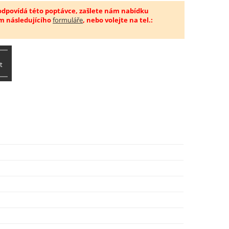
 odpovídá této poptávce, zašlete nám nabídku
m následujícího
formuláře
, nebo volejte na tel.:
t