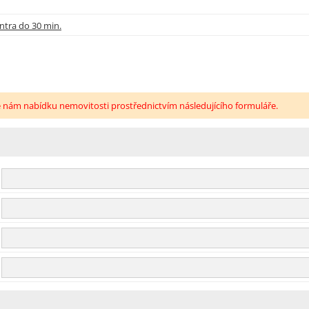
ntra do 30 min.
e nám nabídku nemovitosti prostřednictvím následujícího formuláře.