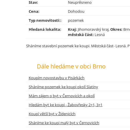
Stav:
Neuprěsneno
Cena:
Dohodou
Typ nemovitosti::
pozemek
Hledaná lokalita:
Kraj:
Jihomoravský kraj,
Okres:
Brn
městská část:
Lesná
Sháníme stavební pozemek ke koupi. Městská část- Lesná. P
Dále hledáme v obci Brno
Koupím novostavbu v Pisárkách
Sháníme pozemek ke koupi okolí Slatiny
Mám zájem o byt v Černovicích a okolí
Hledám byt ke koupi - Žabovřesky 2+1, 3+1
Koupí větší byt v Židenicích
Sháníme ke koupi malý byt v Černovicích