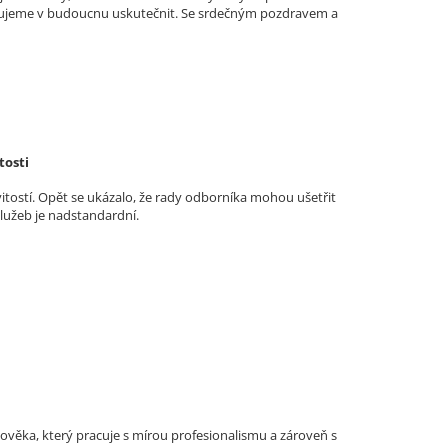
lánujeme v budoucnu uskutečnit. Se srdečným pozdravem a
tosti
vitostí. Opět se ukázalo, že rady odborníka mohou ušetřit
služeb je nadstandardní.
lověka, který pracuje s mírou profesionalismu a zároveň s