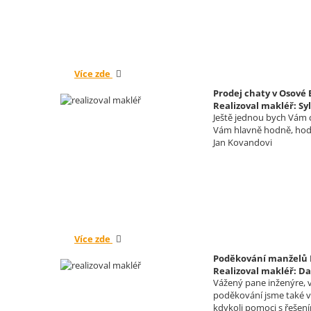
Více zde
Prodej chaty v Osové
Realizoval makléř: Sy
Ještě jednou bych Vám c
Vám hlavně hodně, hodn
Jan Kovandovi
Více zde
Poděkování manželů K
Realizoval makléř: Da
Vážený pane inženýre, v
poděkování jsme také vy
kdykoli pomoci s řešení