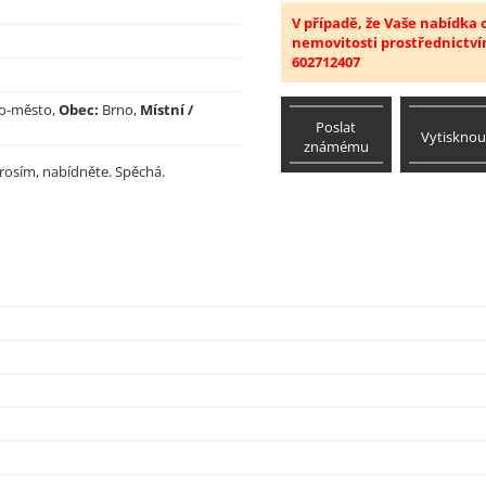
V případě, že Vaše nabídka
nemovitosti prostřednictví
602712407
o-město,
Obec:
Brno,
Místní /
Poslat
Vytisknou
známému
rosím, nabídněte. Spěchá.