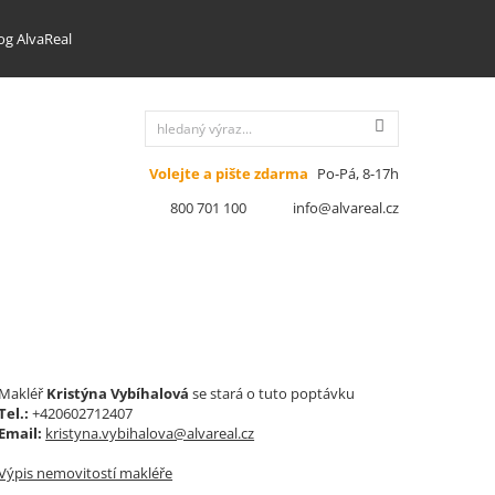
og AlvaReal
Volejte a pište zdarma
Po-Pá, 8-17h
800 701 100
info@alvareal.cz
Makléř
Kristýna Vybíhalová
se stará o tuto poptávku
Tel.:
+420602712407
Email:
kristyna.vybihalova@alvareal.cz
Výpis nemovitostí makléře