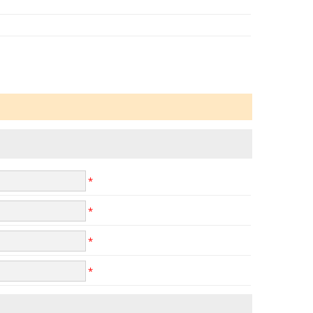
*
*
*
*