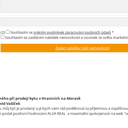
(2)
Souhlasím se
zněním podmínek zpracování osobních údajů
*
Souhlasím se zasíláním nabídek nemovitostí a novinek ze světa marketi
ého při prodeji bytu v Hranicích na Moravě
vid Vašíček
 můj byt je prodaný a já bych vám rád poděkoval za příjemnou a úspěšnou s
m poslal pozitivní hodnocení ALVA REAL a maximální spokojenost na web "sr