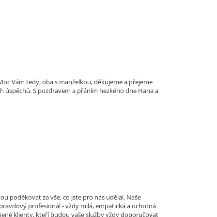
i. Moc Vám tedy, oba s manželkou, děkujeme a přejeme
ích úspěchů. S pozdravem a přáním hezkého dne Hana a
ou poděkovat za vše, co jste pro nás udělal. Naše
 opravdový profesionál - vždy milá, empatická a ochotná
jené klienty, kteří budou vaše služby vždy doporučovat