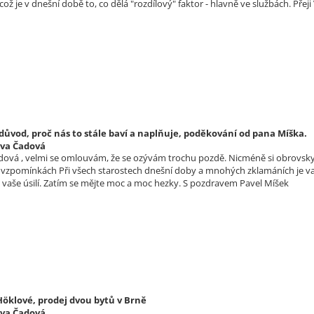
ž je v dnešní době to, co dělá "rozdílový" faktor - hlavně ve službách. Pře
 důvod, proč nás to stále baví a naplňuje, poděkování od pana Míška.
lva Čadová
dová , velmi se omlouvám, že se ozývám trochu pozdě. Nicméně si obrovsky 
vzpomínkách Při všech starostech dnešní doby a mnohých zklamáních je vaše
a vaše úsilí. Zatím se mějte moc a moc hezky. S pozdravem Pavel Míšek
Höklové, prodej dvou bytů v Brně
lva Čadová