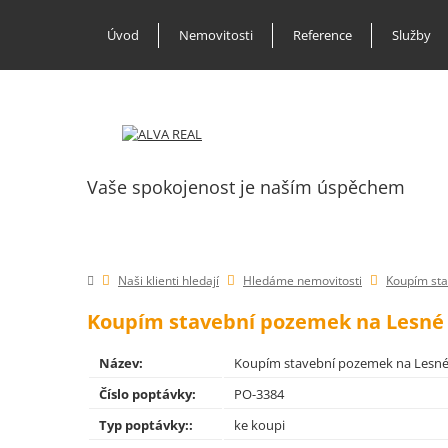
Úvod
Nemovitosti
Reference
Služby
Vaše spokojenost je naším úspěchem
Naši klienti hledají
Hledáme nemovitosti
Koupím sta
Koupím stavební pozemek na Lesné 
Název:
Koupím stavební pozemek na Lesné
Číslo poptávky:
PO-3384
Typ poptávky::
ke koupi