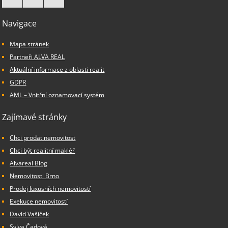
Navigace
Mapa stránek
Partneři ALVA REAL
Aktuální informace z oblasti realit
GDPR
AML – Vnitřní oznamovací systém
Zajímavé stránky
Chci prodat nemovitost
Chci být realitní makléř
Alvareal Blog
Nemovitosti Brno
Prodej luxusních nemovitostí
Exekuce nemovitostí
David Vašíček
Sylva Čadová