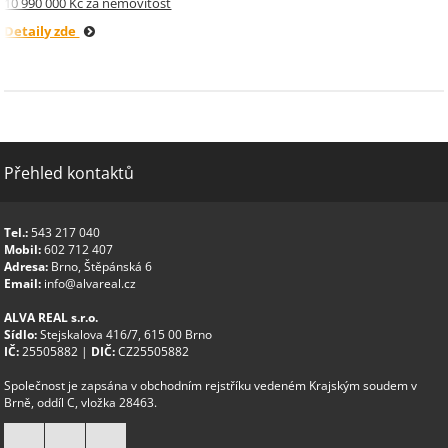
10 990 000 Kč za nemovitost
Detaily zde
Přehled kontaktů
Tel.:
543 217 040
Mobil:
602 712 407
Adresa:
Brno, Štěpánská 6
Email:
info@alvareal.cz
ALVA REAL s.r.o.
Sídlo:
Stejskalova 416/7, 615 00 Brno
IČ:
25505882 |
DIČ:
CZ25505882
Společnost je zapsána v obchodním rejstříku vedeném Krajským soudem v
Brně, oddíl C, vložka 28463.