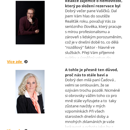
Reakce zájemce o nemovitost,
který po složení rezervace byl
Dobrý večer pane Vašíčků. Dal
nucen od koupi odstoupit.
jsem Vám hlas do soutěže
Realizoval makléř: David
Realiťák roku, považuji Vás za
Vašíček
seriózního člověka, který pracuje
s mírou profesionalismu a
zároveň s lidským porozuměním,
což je v dnešní době to, co dělá
"rozdílový" faktor - hlavně ve
službách. Přeji Vám příjemné
svátky a úspěšný vstup do
Více zde
nového roku. R. Kortánek.
A tohle je přesně ten důvod,
proč nás to stále baví a
Dobrý den milá paní Čadová ,
naplňuje, poděkování od pana
velmi se omlouvám, že se
Míška.
ozývám trochu pozdě. Nicméně
Realizoval makléř: Sylva
si obrovsky vážím toho co pro
Čadová
mně stále vyřizujete a to taky
zůstane navždy v mých
vzpomínkách Při všech
starostech dnešní doby a
mnohých zklamáních je vaše
laskavost a ochota jako by z