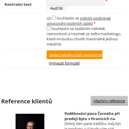
*
Kontrolní text
(2)
Souhlasím se
zněním podmínek
zpracování osobních údajů
*
Souhlasím se zasíláním nabídek
nemovitostí a novinek ze světa marketingu,
které mi budou chodit maximálně jednou
měsíčně.
Reference klientů
Všechny reference
Poděkování pana Černého při
prodeji bytu v Hranicích na
Dobrý den pane Vašíčku, můj byt
Moravě
je prodaný a já bych vám rád