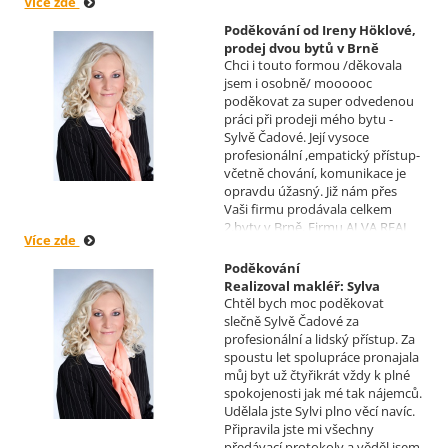
Více zde
jiného světa. Moc děkuji za
informace a děkuji za vaše úsilí.
Poděkování od Ireny Höklové,
Zatím se mějte moc a moc hezky.
prodej dvou bytů v Brně
S pozdravem Pavel Míšek
Chci i touto formou /děkovala
Realizoval makléř: Sylva
jsem i osobně/ moooooc
Čadová
poděkovat za super odvedenou
práci při prodeji mého bytu -
Sylvě Čadové. Její vysoce
profesionální ,empatický přístup-
včetně chování, komunikace je
opravdu úžasný. Již nám přes
Vaši firmu prodávala celkem
2.byty v Brně. Firmu ALVA REAL
Více zde
doporučuji mnoha známým.
Krásné dny Vám a Vašim
Poděkování
zaměstnancům. Irena Höklová,
Realizoval makléř: Sylva
Brno
Chtěl bych moc poděkovat
Čadová
slečně Sylvě Čadové za
profesionální a lidský přístup. Za
spoustu let spolupráce pronajala
můj byt už čtyřikrát vždy k plné
spokojenosti jak mé tak nájemců.
Udělala jste Sylvi plno věcí navíc.
Připravila jste mi všechny
předávací protokoly a věděl jsem