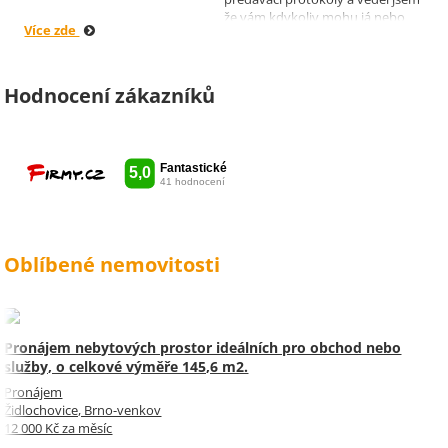
že vám kdykoliv mohu já nebo
Více zde
moji nájemníci zavolat, když by
bylo potřeba cokoliv vyřešit. Díky
moc za vše je pro mě radost s
vámi spolupracovat . Snad vám
Hodnocení zákazníků
kytka jako malé poděkování za
vše udělala radost. Takže ještě
jednou děkuji Sylvi.
Oblíbené nemovitosti
Pronájem nebytových prostor ideálních pro obchod nebo
služby, o celkové výměře 145,6 m2.
Pronájem
Židlochovice, Brno-venkov
12 000 Kč za měsíc