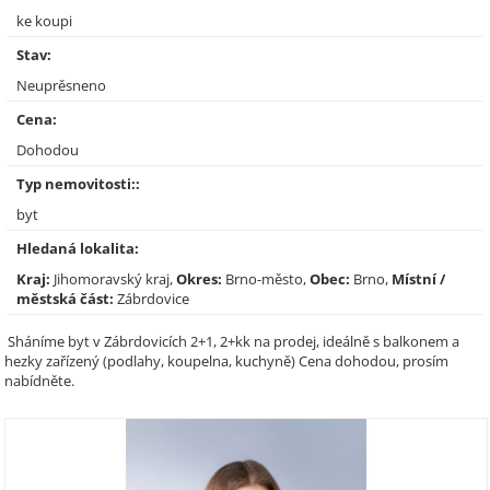
ke koupi
Stav:
Neuprěsneno
Cena:
Dohodou
Typ nemovitosti::
byt
Hledaná lokalita:
Kraj:
Jihomoravský kraj,
Okres:
Brno-město,
Obec:
Brno,
Místní /
městská část:
Zábrdovice
Sháníme byt v Zábrdovicích 2+1, 2+kk na prodej, ideálně s balkonem a
hezky zařízený (podlahy, koupelna, kuchyně) Cena dohodou, prosím
nabídněte.