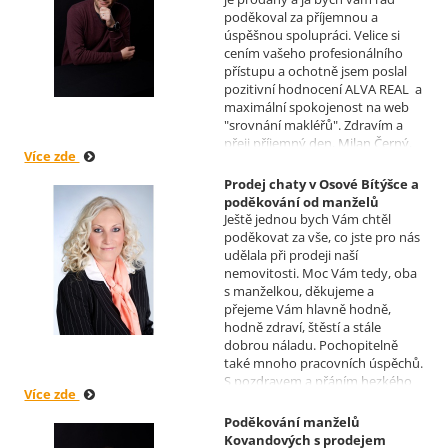
Realizoval makléř: David
poděkoval za příjemnou a
Vašíček
úspěšnou spolupráci. Velice si
cením vašeho profesionálního
přístupu a ochotně jsem poslal
pozitivní hodnocení ALVA REAL a
maximální spokojenost na web
"srovnání makléřů". Zdravím a
přeji příjemný den, Milan Černý,
Více zde
Hranice
Prodej chaty v Osové Bítýšce a
poděkování od manželů
Ještě jednou bych Vám chtěl
Kovandových
poděkovat za vše, co jste pro nás
Realizoval makléř: Sylva
udělala při prodeji naší
Čadová
nemovitosti. Moc Vám tedy, oba
s manželkou, děkujeme a
přejeme Vám hlavně hodně,
hodně zdraví, štěstí a stále
dobrou náladu. Pochopitelně
také mnoho pracovních úspěchů.
S pozdravem a přáním hezkého
Více zde
dne Hana a Jan Kovandovi
Poděkování manželů
Kovandových s prodejem