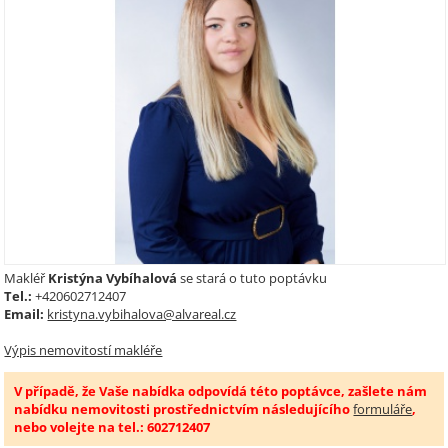
Makléř
Kristýna Vybíhalová
se stará o tuto poptávku
Tel.:
+420602712407
Email:
kristyna.vybihalova@alvareal.cz
Výpis nemovitostí makléře
V případě, že Vaše nabídka odpovídá této poptávce, zašlete nám
nabídku nemovitosti prostřednictvím následujícího
formuláře
,
nebo volejte na tel.: 602712407