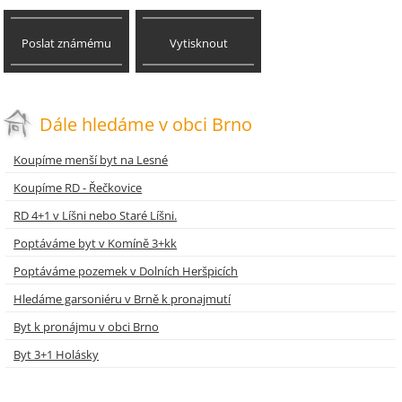
Poslat známému
Vytisknout
Dále hledáme v obci Brno
Koupíme menší byt na Lesné
Koupíme RD - Řečkovice
RD 4+1 v Líšni nebo Staré Líšni.
Poptáváme byt v Komíně 3+kk
Poptáváme pozemek v Dolních Heršpicích
Hledáme garsoniéru v Brně k pronajmutí
Byt k pronájmu v obci Brno
Byt 3+1 Holásky