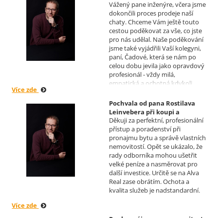
Vážený pane inženýre, včera jsme
chaty v Osové Bítýšce
dokončili proces prodeje naší
Realizoval makléř: David
chaty. Chceme Vám ještě touto
Vašíček
cestou poděkovat za vše, co jste
pro nás udělal. Naše poděkování
jsme také vyjádřili Vaší kolegyni,
paní, Čadové, která se nám po
celou dobu jevila jako opravdový
profesionál - vždy milá,
empatická a ochotná kdykoli
Více zde
pomoci s řešením jakéhokoli
problému. Vaše společnost i Vy v
Pochvala od pana Rostilava
nás získáváte opravdu spokojené
Leinvebera při koupi a
klienty, kteří budou vaše služby
Děkuji za perfektní, profesionální
následném pronájmu
vždy doporučovat každému, kdo
přístup a poradenství při
investiční nemovitosti
je potřebuje. Věřím, že se na Vás
pronajmu bytu a správě vlastních
Realizoval makléř: David
budeme moci obrátit i v případě
nemovitostí. Opět se ukázalo, že
Vašíček
prodeje, který plánujeme v
rady odborníka mohou ušetřit
budoucnu uskutečnit. Se
velké peníze a nasměrovat pro
srdečným pozdravem a přáním
další investice. Určitě se na Alva
mnoho zdraví i úspěchů Vám
Real zase obrátím. Ochota a
přejí manželé Kovandovi
kvalita služeb je nadstandardní.
Více zde