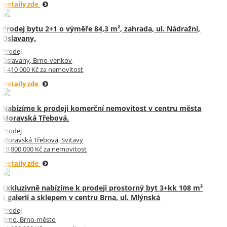
Detaily zde
Prodej bytu 2+1 o výměře 84,3 m², zahrada, ul. Nádražní,
Oslavany.
Prodej
Oslavany, Brno-venkov
5 410 000 Kč za nemovitost
Detaily zde
Nabízíme k prodeji komerční nemovitost v centru města
Moravská Třebová.
Prodej
Moravská Třebová, Svitavy
10 800 000 Kč za nemovitost
Detaily zde
Exkluzivně nabízíme k prodeji prostorný byt 3+kk 108 m²
s galerií a sklepem v centru Brna, ul. Mlýnská
Prodej
Brno, Brno-město