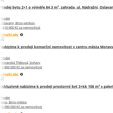
Prodej bytu 2+1 o výměře 84,3 m², zahrada, ul. Nádražní, Oslavan
Prodej
Oslavany, Brno-venkov
5 410 000 Kč za nemovitost
Detaily zde
Nabízíme k prodeji komerční nemovitost v centru města Moravs
Prodej
Moravská Třebová, Svitavy
10 800 000 Kč za nemovitost
Detaily zde
Exkluzivně nabízíme k prodeji prostorný byt 3+kk 108 m² s galeri
Prodej
Brno, Brno-město
10 990 000 Kč za nemovitost