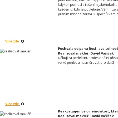
kdykoli pomoci s řešením jakéhokoli p
každému, kdo je potřebuje. Věřím, že
přáním mnoho zdraví i úspěchů Vám p
Více zde
Pochvala od pana Rostilava Leinve
Realizoval makléř: David Vašíček
Děkuji za perfektní, profesionální pří
velké peníze a nasměrovat pro další inv
Více zde
Reakce zájemce o nemovitost, který
Realizoval makléř: David Vašíček