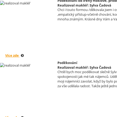
Poděkování od Ireny Höklové, prod
Realizoval makléř: Sylva Čadová
Chci i touto formou /děkovala jsem i 
,empatický přístup-včetně chování, ko
mnoha známým. Krásné dny Vám a Va
Více zde
Poděkování
Realizoval makléř: Sylva Čadová
Chtěl bych moc poděkovat slečně Sylvě 
spokojenosti jak mé tak nájemců. Uděla
moji nájemníci zavolat, když by bylo 
za vše udělala radost. Takže ještě jedno