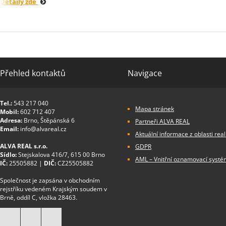
Detaily zde
Přehled kontaktů
Navigace
Tel.:
543 217 040
Mapa stránek
Mobil:
602 712 407
Adresa:
Brno, Štěpánská 6
Partneři ALVA REAL
Email:
info@alvareal.cz
Aktuální informace z oblasti real
ALVA REAL s.r.o.
GDPR
Sídlo:
Stejskalova 416/7, 615 00 Brno
AML – Vnitřní oznamovací systé
IČ:
25505882 |
DIČ:
CZ25505882
Společnost je zapsána v obchodním
rejstříku vedeném Krajským soudem v
Brně, oddíl C, vložka 28463.