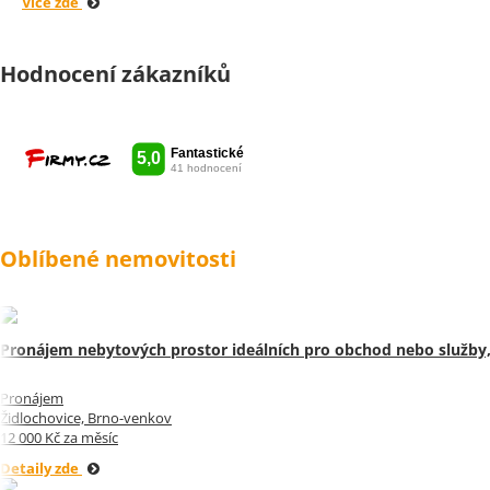
Více zde
Hodnocení zákazníků
Oblíbené nemovitosti
Pronájem nebytových prostor ideálních pro obchod nebo služby,
Pronájem
Židlochovice, Brno-venkov
12 000 Kč za měsíc
Detaily zde