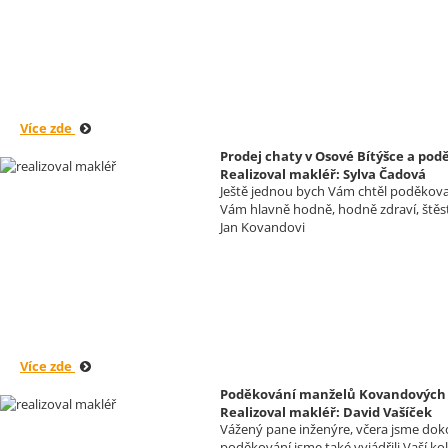
Více zde
Prodej chaty v Osové Bítýšce a p
Realizoval makléř: Sylva Čadová
Ještě jednou bych Vám chtěl poděkovat
Vám hlavně hodně, hodně zdraví, štěs
Jan Kovandovi
Více zde
Poděkování manželů Kovandových s
Realizoval makléř: David Vašíček
Vážený pane inženýre, včera jsme doko
poděkování jsme také vyjádřili Vaší ko