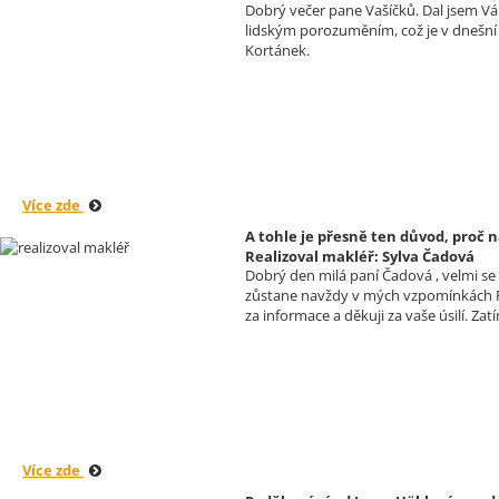
Dobrý večer pane Vašíčků. Dal jsem Vám
lidským porozuměním, což je v dnešní d
Kortánek.
Více zde
A tohle je přesně ten důvod, proč n
Realizoval makléř: Sylva Čadová
Dobrý den milá paní Čadová , velmi s
zůstane navždy v mých vzpomínkách Př
za informace a děkuji za vaše úsilí. 
Více zde