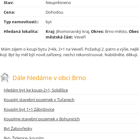
Stav:
Neuprěsneno
Cena:
Dohodou
Typ nemovitosti::
byt
Hledaná lokalita:
Kraj:
Jihomoravský kraj,
Okres:
Brno-město,
Obec
městská část:
Veveří
Mám zájem o koupi bytu 2+kk, 2+1 na Veveří. Požaduji 2. patro a výše, nejl
kojí. Byt by měl být nově zařízený, nechci rekonstruovat. Nabídněte, děkuji.
Dále hledáme v obci Brno
Hledám byt ke koupi-2+1, Soběšice
Koupím stavební pozemek v Tuřanech
Koupím byt 1+1 Zábrdovice
Koupíme stavební pozemek v Bohunicích
Byt Žabovřesky
Byt- Židenice- koupím