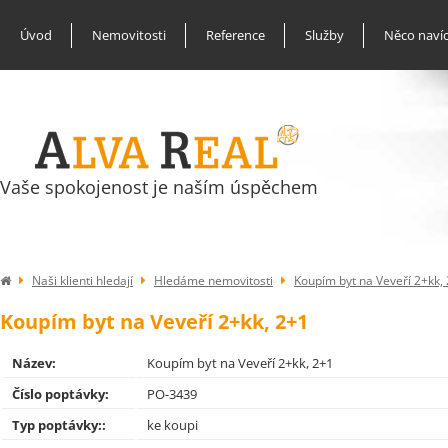
Úvod
Nemovitosti
Reference
Služby
Něco naví
Vaše spokojenost je naším úspěchem
Naši klienti hledají
Hledáme nemovitosti
Koupím byt na Veveří 2+kk,
Koupím byt na Veveří 2+kk, 2+1
Název:
Koupím byt na Veveří 2+kk, 2+1
Číslo poptávky:
PO-3439
Typ poptávky::
ke koupi