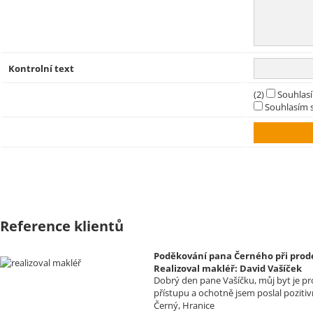
Kontrolní text
(2)
Souhlas
Souhlasím s
Reference klientů
Poděkování pana Černého při prode
Realizoval makléř: David Vašíček
Dobrý den pane Vašíčku, můj byt je pr
přístupu a ochotně jsem poslal poziti
Černý, Hranice