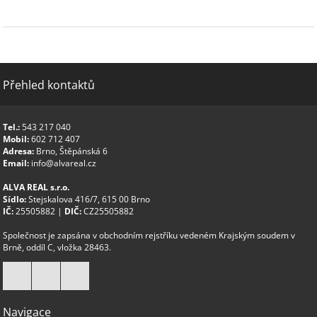
Přehled kontaktů
Tel.:
543 217 040
Mobil:
602 712 407
Adresa:
Brno, Štěpánská 6
Email:
info@alvareal.cz
ALVA REAL s.r.o.
Sídlo:
Stejskalova 416/7, 615 00 Brno
IČ:
25505882 |
DIČ:
CZ25505882
Společnost je zapsána v obchodním rejstříku vedeném Krajským soudem v
Brně, oddíl C, vložka 28463.
Navigace