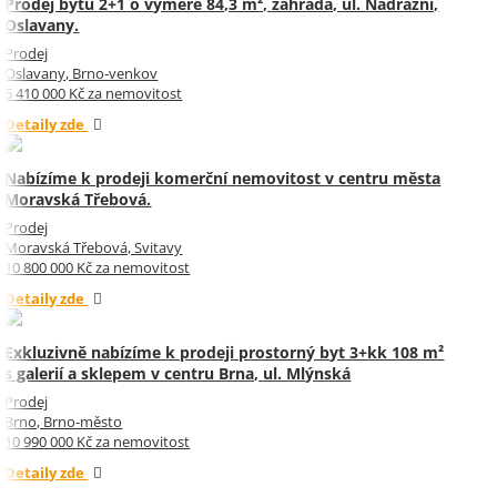
Prodej bytu 2+1 o výměře 84,3 m², zahrada, ul. Nádražní,
Oslavany.
Prodej
Oslavany, Brno-venkov
5 410 000 Kč za nemovitost
Detaily zde
Nabízíme k prodeji komerční nemovitost v centru města
Moravská Třebová.
Prodej
Moravská Třebová, Svitavy
10 800 000 Kč za nemovitost
Detaily zde
Exkluzivně nabízíme k prodeji prostorný byt 3+kk 108 m²
s galerií a sklepem v centru Brna, ul. Mlýnská
Prodej
Brno, Brno-město
10 990 000 Kč za nemovitost
Detaily zde