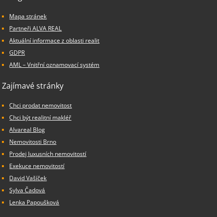
Mapa stránek
Partneři ALVA REAL
Aktuální informace z oblasti realit
GDPR
AML – Vnitřní oznamovací systém
Zajímavé stránky
Chci prodat nemovitost
Chci být realitní makléř
Alvareal Blog
Nemovitosti Brno
Prodej luxusních nemovitostí
Exekuce nemovitostí
David Vašíček
Sylva Čadová
Lenka Papoušková