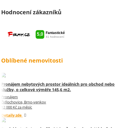
bylo potřeba cokoliv vyřešit. Díky
moc za vše je pro mě radost s
vámi spolupracovat . Snad vám
Hodnocení zákazníků
kytka jako malé poděkování za
vše udělala radost. Takže ještě
jednou děkuji Sylvi.
Oblíbené nemovitosti
Pronájem nebytových prostor ideálních pro obchod nebo
služby, o celkové výměře 145,6 m2.
Pronájem
Židlochovice, Brno-venkov
12 000 Kč za měsíc
Detaily zde