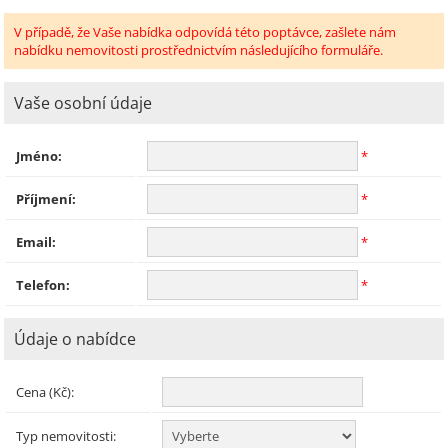
V případě, že Vaše nabídka odpovídá této poptávce, zašlete nám
nabídku nemovitosti prostřednictvím následujícího formuláře.
Vaše osobní údaje
Jméno:
*
Příjmení:
*
Email:
*
Telefon:
*
Údaje o nabídce
Cena (Kč):
Typ nemovitosti: