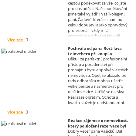
cestou poděkovat za vše, co jste
pro nás udělal. Naše poděkování
jsme také vyjádřili Vaší kolegyni,
paní, Čadové, která se nám po
celou dobu jevila jako opravdový
profesionál - vždy milá,
empatická a ochotná kdykoli
Více zde
pomoci s řešením jakéhokoli
problému. Vaše společnost i Vy v
Pochvala od pana Rostilava
nás získáváte opravdu spokojené
Leinvebera při koupi a
klienty, kteří budou vaše služby
Děkuji za perfektní, profesionální
následném pronájmu
vždy doporučovat každému, kdo
přístup a poradenství při
investiční nemovitosti
je potřebuje. Věřím, že se na Vás
pronajmu bytu a správě vlastních
Realizoval makléř: David
budeme moci obrátit i v případě
nemovitostí. Opět se ukázalo, že
Vašíček
prodeje, který plánujeme v
rady odborníka mohou ušetřit
budoucnu uskutečnit. Se
velké peníze a nasměrovat pro
srdečným pozdravem a přáním
další investice. Určitě se na Alva
mnoho zdraví i úspěchů Vám
Real zase obrátím. Ochota a
přejí manželé Kovandovi
kvalita služeb je nadstandardní.
Více zde
Reakce zájemce o nemovitost,
který po složení rezervace byl
Dobrý večer pane Vašíčků. Dal
nucen od koupi odstoupit.