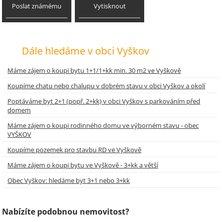
Poslat známému
Vytisknout
Dále hledáme v obci Vyškov
Máme zájem o koupi bytu 1+1/1+kk min. 30 m2 ve Vyškově
Koupíme chatu nebo chalupu v dobrém stavu v obci Vyškov a okolí
Poptáváme byt 2+1 (popř. 2+kk) v obci Vyškov s parkováním před
domem
Máme zájem o koupi rodinného domu ve výborném stavu - obec
VYŠKOV
Koupíme pozemek pro stavbu RD ve Vyškově
Máme zájem o koupi bytu ve Vyškově - 3+kk a větší
Obec Vyškov: hledáme byt 3+1 nebo 3+kk
Nabízíte podobnou nemovitost?