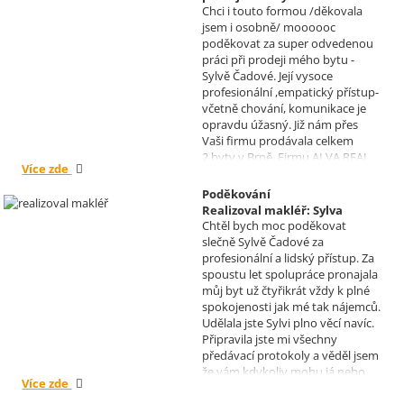
S pozdravem Pavel Míšek
Chci i touto formou /děkovala
Realizoval makléř: Sylva
jsem i osobně/ moooooc
Čadová
poděkovat za super odvedenou
práci při prodeji mého bytu -
Sylvě Čadové. Její vysoce
profesionální ,empatický přístup-
včetně chování, komunikace je
opravdu úžasný. Již nám přes
Vaši firmu prodávala celkem
2.byty v Brně. Firmu ALVA REAL
Více zde
doporučuji mnoha známým.
Krásné dny Vám a Vašim
Poděkování
zaměstnancům. Irena Höklová,
Realizoval makléř: Sylva
Brno
Chtěl bych moc poděkovat
Čadová
slečně Sylvě Čadové za
profesionální a lidský přístup. Za
spoustu let spolupráce pronajala
můj byt už čtyřikrát vždy k plné
spokojenosti jak mé tak nájemců.
Udělala jste Sylvi plno věcí navíc.
Připravila jste mi všechny
předávací protokoly a věděl jsem
že vám kdykoliv mohu já nebo
Více zde
moji nájemníci zavolat, když by