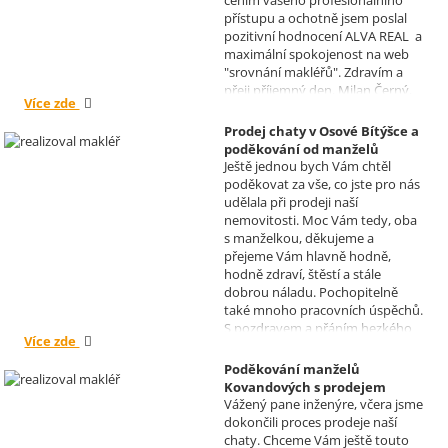
cením vašeho profesionálního
přístupu a ochotně jsem poslal
pozitivní hodnocení ALVA REAL a
maximální spokojenost na web
"srovnání makléřů". Zdravím a
přeji příjemný den, Milan Černý,
Více zde
Hranice
Prodej chaty v Osové Bítýšce a
poděkování od manželů
Ještě jednou bych Vám chtěl
Kovandových
poděkovat za vše, co jste pro nás
Realizoval makléř: Sylva
udělala při prodeji naší
Čadová
nemovitosti. Moc Vám tedy, oba
s manželkou, děkujeme a
přejeme Vám hlavně hodně,
hodně zdraví, štěstí a stále
dobrou náladu. Pochopitelně
také mnoho pracovních úspěchů.
S pozdravem a přáním hezkého
Více zde
dne Hana a Jan Kovandovi
Poděkování manželů
Kovandových s prodejem
Vážený pane inženýre, včera jsme
chaty v Osové Bítýšce
dokončili proces prodeje naší
Realizoval makléř: David
chaty. Chceme Vám ještě touto
Vašíček