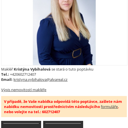
Makléř
Kristýna Vybíhalová
se stará o tuto poptávku
Tel.:
+420602712407
Email:
kristyna.vybihalova@alvareal.cz
Výpis nemovitostí makléře
V případě, že Vaše nabídka odpovídá této poptávce, zašlete nám
nabídku nemovitosti prostřednictvím následujícího
formuláře
,
nebo volejte na tel.: 602712407