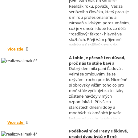
jsem Vám hlas do soutěže
Realizoval makléř: David
Realiťák roku, považuji Vás za
Vašíček
seriózního člověka, který pracuje
s mírou profesionalismu a
zároveň s lidským porozuměním,
což je v dnešní době to, co dělá
"rozdílový" faktor - hlavně ve
službách. Přeji Vám příjemné
svátky a úspěšný vstup do
Více zde
nového roku. R. Kortánek.
A tohle je přesně ten důvod,
proč nás to stále baví a
Dobrý den milá paní Čadová ,
naplňuje, poděkování od pana
velmi se omlouvám, že se
Míška.
ozývám trochu pozdě. Nicméně
Realizoval makléř: Sylva
si obrovsky vážím toho co pro
Čadová
mně stále vyřizujete a to taky
zůstane navždy v mých
vzpomínkách Při všech
starostech dnešní doby a
mnohých zklamáních je vaše
laskavost a ochota jako by z
Více zde
jiného světa. Moc děkuji za
informace a děkuji za vaše úsilí.
Poděkování od Ireny Höklové,
Zatím se mějte moc a moc hezky.
prodej dvou bytů v Brně