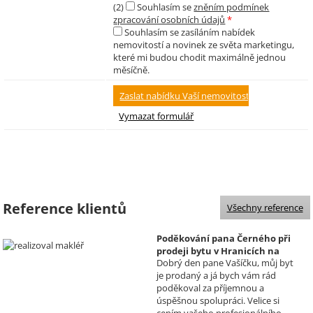
(2)
Souhlasím se
zněním podmínek
zpracování osobních údajů
*
Souhlasím se zasíláním nabídek
nemovitostí a novinek ze světa marketingu,
které mi budou chodit maximálně jednou
měsíčně.
Reference klientů
Všechny reference
Poděkování pana Černého při
prodeji bytu v Hranicích na
Dobrý den pane Vašíčku, můj byt
Moravě
je prodaný a já bych vám rád
Realizoval makléř: David
poděkoval za příjemnou a
Vašíček
úspěšnou spolupráci. Velice si