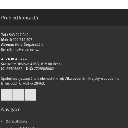
Přehled kontaktů
Tel.:
543 217 040
Mobil:
602 712 407
Adresa:
Brno, Štěpánská 6
Email:
info@alvareal.cz
ALVA REAL s.r.o.
Sídlo:
Stejskalova 416/7, 615 00 Brno
IČ:
25505882 |
DIČ:
CZ25505882
Společnost je zapsána v obchodním rejstříku vedeném Krajským soudem v
Brně, oddíl C, vložka 28463.
Navigace
Mapa stránek