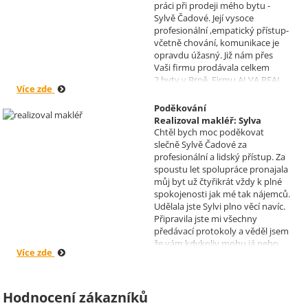
práci při prodeji mého bytu -
Sylvě Čadové. Její vysoce
profesionální ,empatický přístup-
včetně chování, komunikace je
opravdu úžasný. Již nám přes
Vaši firmu prodávala celkem
2.byty v Brně. Firmu ALVA REAL
Více zde
doporučuji mnoha známým.
Krásné dny Vám a Vašim
Poděkování
zaměstnancům. Irena Höklová,
Realizoval makléř: Sylva
Brno
Chtěl bych moc poděkovat
Čadová
slečně Sylvě Čadové za
profesionální a lidský přístup. Za
spoustu let spolupráce pronajala
můj byt už čtyřikrát vždy k plné
spokojenosti jak mé tak nájemců.
Udělala jste Sylvi plno věcí navíc.
Připravila jste mi všechny
předávací protokoly a věděl jsem
že vám kdykoliv mohu já nebo
Více zde
moji nájemníci zavolat, když by
bylo potřeba cokoliv vyřešit. Díky
moc za vše je pro mě radost s
vámi spolupracovat . Snad vám
Hodnocení zákazníků
kytka jako malé poděkování za