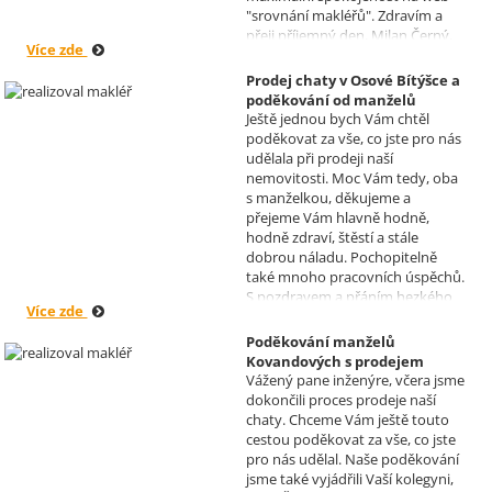
"srovnání makléřů". Zdravím a
přeji příjemný den, Milan Černý,
Více zde
Hranice
Prodej chaty v Osové Bítýšce a
poděkování od manželů
Ještě jednou bych Vám chtěl
Kovandových
poděkovat za vše, co jste pro nás
Realizoval makléř: Sylva
udělala při prodeji naší
Čadová
nemovitosti. Moc Vám tedy, oba
s manželkou, děkujeme a
přejeme Vám hlavně hodně,
hodně zdraví, štěstí a stále
dobrou náladu. Pochopitelně
také mnoho pracovních úspěchů.
S pozdravem a přáním hezkého
Více zde
dne Hana a Jan Kovandovi
Poděkování manželů
Kovandových s prodejem
Vážený pane inženýre, včera jsme
chaty v Osové Bítýšce
dokončili proces prodeje naší
Realizoval makléř: David
chaty. Chceme Vám ještě touto
Vašíček
cestou poděkovat za vše, co jste
pro nás udělal. Naše poděkování
jsme také vyjádřili Vaší kolegyni,