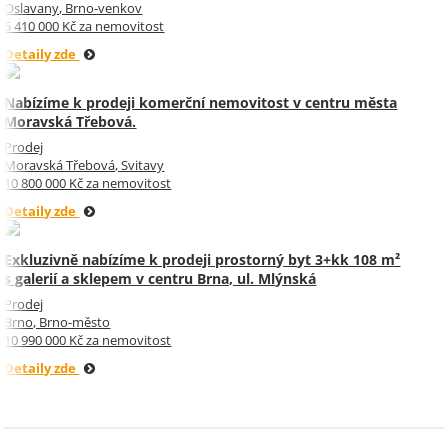
Oslavany, Brno-venkov
5 410 000 Kč za nemovitost
Detaily zde
Nabízíme k prodeji komerční nemovitost v centru města
Moravská Třebová.
Prodej
Moravská Třebová, Svitavy
10 800 000 Kč za nemovitost
Detaily zde
Exkluzivně nabízíme k prodeji prostorný byt 3+kk 108 m²
s galerií a sklepem v centru Brna, ul. Mlýnská
Prodej
Brno, Brno-město
10 990 000 Kč za nemovitost
Detaily zde