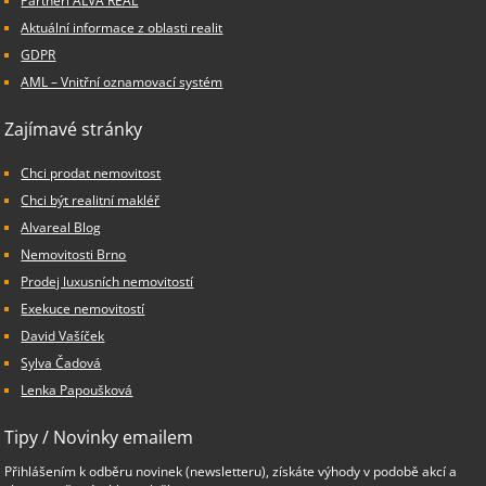
Partneři ALVA REAL
Aktuální informace z oblasti realit
GDPR
AML – Vnitřní oznamovací systém
Zajímavé stránky
Chci prodat nemovitost
Chci být realitní makléř
Alvareal Blog
Nemovitosti Brno
Prodej luxusních nemovitostí
Exekuce nemovitostí
David Vašíček
Sylva Čadová
Lenka Papoušková
Tipy / Novinky emailem
Přihlášením k odběru novinek (newsletteru), získáte výhody v podobě akcí a