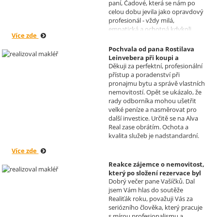
paní, Čadové, která se nám po
celou dobu jevila jako opravdový
profesionál - vždy milá,
empatická a ochotná kdykoli
Více zde
pomoci s řešením jakéhokoli
problému. Vaše společnost i Vy v
Pochvala od pana Rostilava
nás získáváte opravdu spokojené
Leinvebera při koupi a
klienty, kteří budou vaše služby
Děkuji za perfektní, profesionální
následném pronájmu
vždy doporučovat každému, kdo
přístup a poradenství při
investiční nemovitosti
je potřebuje. Věřím, že se na Vás
pronajmu bytu a správě vlastních
Realizoval makléř: David
budeme moci obrátit i v případě
nemovitostí. Opět se ukázalo, že
Vašíček
prodeje, který plánujeme v
rady odborníka mohou ušetřit
budoucnu uskutečnit. Se
velké peníze a nasměrovat pro
srdečným pozdravem a přáním
další investice. Určitě se na Alva
mnoho zdraví i úspěchů Vám
Real zase obrátím. Ochota a
přejí manželé Kovandovi
kvalita služeb je nadstandardní.
Více zde
Reakce zájemce o nemovitost,
který po složení rezervace byl
Dobrý večer pane Vašíčků. Dal
nucen od koupi odstoupit.
jsem Vám hlas do soutěže
Realizoval makléř: David
Realiťák roku, považuji Vás za
Vašíček
seriózního člověka, který pracuje
s mírou profesionalismu a