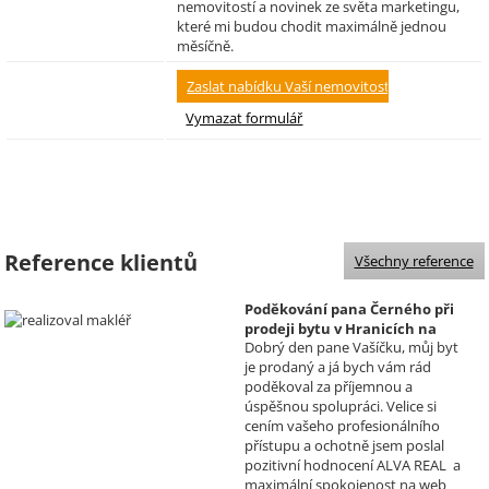
nemovitostí a novinek ze světa marketingu,
které mi budou chodit maximálně jednou
měsíčně.
Reference klientů
Všechny reference
Poděkování pana Černého při
prodeji bytu v Hranicích na
Dobrý den pane Vašíčku, můj byt
Moravě
je prodaný a já bych vám rád
Realizoval makléř: David
poděkoval za příjemnou a
Vašíček
úspěšnou spolupráci. Velice si
cením vašeho profesionálního
přístupu a ochotně jsem poslal
pozitivní hodnocení ALVA REAL a
maximální spokojenost na web