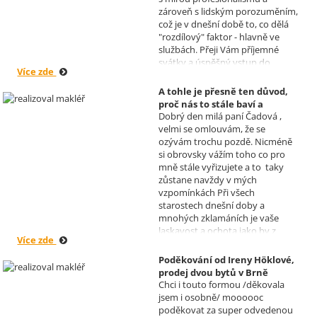
zároveň s lidským porozuměním,
což je v dnešní době to, co dělá
"rozdílový" faktor - hlavně ve
službách. Přeji Vám příjemné
svátky a úspěšný vstup do
Více zde
nového roku. R. Kortánek.
A tohle je přesně ten důvod,
proč nás to stále baví a
Dobrý den milá paní Čadová ,
naplňuje, poděkování od pana
velmi se omlouvám, že se
Míška.
ozývám trochu pozdě. Nicméně
Realizoval makléř: Sylva
si obrovsky vážím toho co pro
Čadová
mně stále vyřizujete a to taky
zůstane navždy v mých
vzpomínkách Při všech
starostech dnešní doby a
mnohých zklamáních je vaše
laskavost a ochota jako by z
Více zde
jiného světa. Moc děkuji za
informace a děkuji za vaše úsilí.
Poděkování od Ireny Höklové,
Zatím se mějte moc a moc hezky.
prodej dvou bytů v Brně
S pozdravem Pavel Míšek
Chci i touto formou /děkovala
Realizoval makléř: Sylva
jsem i osobně/ moooooc
Čadová
poděkovat za super odvedenou