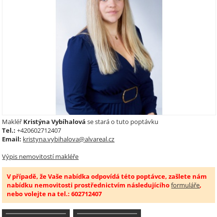
Makléř
Kristýna Vybíhalová
se stará o tuto poptávku
Tel.:
+420602712407
Email:
kristyna.vybihalova@alvareal.cz
Výpis nemovitostí makléře
V případě, že Vaše nabídka odpovídá této poptávce, zašlete nám
nabídku nemovitosti prostřednictvím následujícího
formuláře
,
nebo volejte na tel.: 602712407