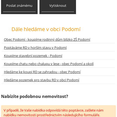
Poslat známému
Vytisknout
Dále hledáme v obci Podomí
Obec Podomí - koupíme rodinný dům blízko ZŠ Podomí
Poptáváme RD v horším stavu v Podomí
Koupíme stavební pozemek - Podomí
Koupíme chatu nebo chalupu v lese - obec Podomí a okolí
Hledáme ke koupi RD se zahradou - obec Podomí
Hledáme pozemek pro stavbu RD v obci Podomí
Nabízíte podobnou nemovitost?
V případě, že Vaše nabídka odpovídá této poptávce, zašlete nám
nabídku nemovitosti prostřednictvím následujícího formuláře.