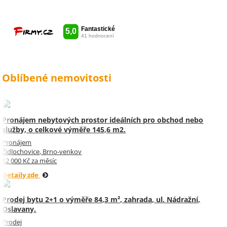
vše udělala radost. Takže ještě
jednou děkuji Sylvi.
Oblíbené nemovitosti
Pronájem nebytových prostor ideálních pro obchod nebo
služby, o celkové výměře 145,6 m2.
Pronájem
Židlochovice, Brno-venkov
12 000 Kč za měsíc
Detaily zde
Prodej bytu 2+1 o výměře 84,3 m², zahrada, ul. Nádražní,
Oslavany.
Prodej