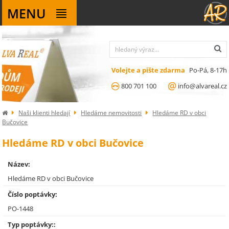
MENU
Volejte a pište zdarma
Po-Pá, 8-17h
800 701 100
info@alvareal.cz
Naši klienti hledají
Hledáme nemovitosti
Hledáme RD v obci
Bučovice
Hledáme RD v obci Bučovice
Název:
Hledáme RD v obci Bučovice
Číslo poptávky:
PO-1448
Typ poptávky::