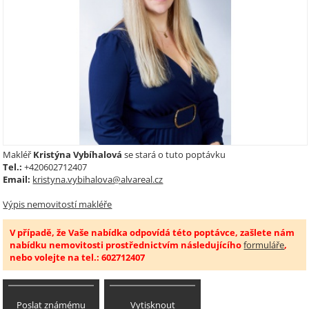
Makléř
Kristýna Vybíhalová
se stará o tuto poptávku
Tel.:
+420602712407
Email:
kristyna.vybihalova@alvareal.cz
Výpis nemovitostí makléře
V případě, že Vaše nabídka odpovídá této poptávce, zašlete nám
nabídku nemovitosti prostřednictvím následujícího
formuláře
,
nebo volejte na tel.: 602712407
Poslat známému
Vytisknout