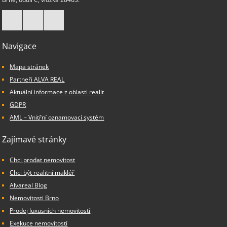
Navigace
Mapa stránek
Partneři ALVA REAL
Aktuální informace z oblasti realit
GDPR
AML – Vnitřní oznamovací systém
Zajímavé stránky
Chci prodat nemovitost
Chci být realitní makléř
Alvareal Blog
Nemovitosti Brno
Prodej luxusních nemovitostí
Exekuce nemovitostí