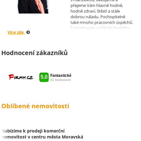
přejeme Vám hlavně hodně,
hodně zdraví, štěstí a stále
dobrou náladu. Pochopitelně
také mnoho pracovních úspěchů.
S pozdravem a přáním hezkého
Více zde
dne Hana a Jan Kovandovi
Hodnocení zákazníků
Oblíbené nemovitosti
Nabízíme k prodeji komerční
nemovitost v centru města Moravská