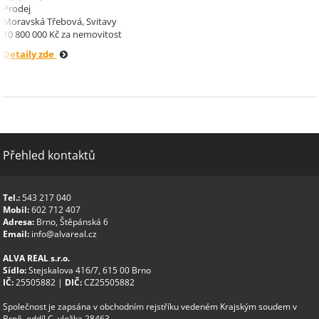
Třebová.
Prodej
Moravská Třebová, Svitavy
10 800 000 Kč za nemovitost
Detaily zde
Přehled kontaktů
Tel.:
543 217 040
Mobil:
602 712 407
Adresa:
Brno, Štěpánská 6
Email:
info@alvareal.cz
ALVA REAL s.r.o.
Sídlo:
Stejskalova 416/7, 615 00 Brno
IČ:
25505882 |
DIČ:
CZ25505882
Společnost je zapsána v obchodním rejstříku vedeném Krajským soudem v
Brně, oddíl C, vložka 28463.