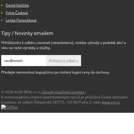
David Vašíček
Sylva Čadová
Lenka Papoušková
Tipy / Novinky emailem
Přihlášením k odběru novinek (newsletteru), získáte výhody v podobě akcí a
slev na naše výrobky a služby.
Přihlásit k odběru
Předejte nemovitost kupujícímu po složení kupní ceny do úschovy.
© 2026 ALVA REAL s.r.o.,
Zásady používání cookies
|
K mimosoudnímu řešení spotřebitelských sporů je příslušná Česká obchodní
inspekce, se sídlem Štěpánská 567/15, 120 00 Praha 2, web:
www.coi.cz