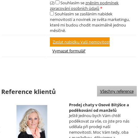
(2)
Souhlasím se
zněním podmínek
zpracování osobních údajů
*
Souhlasím se zasíláním nabídek
nemovitostí a novinek ze světa marketingu,
které mi budou chodit maximálně jednou
měsíčně.
Reference klientů
Všechny reference
Prodej chaty v Osové Bítýšce a
poděkování od manželů
Ještě jednou bych Vám chtěl
Kovandových
poděkovat za vše, co jste pro nás
Realizoval makléř: Sylva
udělala při prodeji naší
Čadová
nemovitosti. Moc Vám tedy, oba
s manželkou, děkujeme a