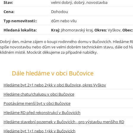
Stav:
velmi dobrý, dobrý, novostavba
Cena:
Dohodou
Typ nemovitosti::
dům nebo vilu
Hledaná lokalita:
Kraj:
Jihomoravský kraj,
Okres:
Vyškov,
Obec
Dobrý den, máme zájem o koupi rodinného domu v Bučovicích. Hledáme RD
spíše novostavbu nebo dům ve velmi dobrém technickém stavu, dále od hlav
klidném místě. Mockrát děkujeme za případné nabídky.
Dále hledáme v obci Bučovice
Hledáme byt 2+1 nebo 2+kk v obci Bučovice, okres Vyškov
Hledáme chatu/chalupu v obci Bučovice
Poptáváme menší byt v obci Bučovice
Hledáme RD před rekonstrukcí v Bučovicích
Hledáme stavební pozemek v Bučovicích - pro výstavbu menšího RD
Hledáme byt 1+1 nebo 1+kk v Bučovicích