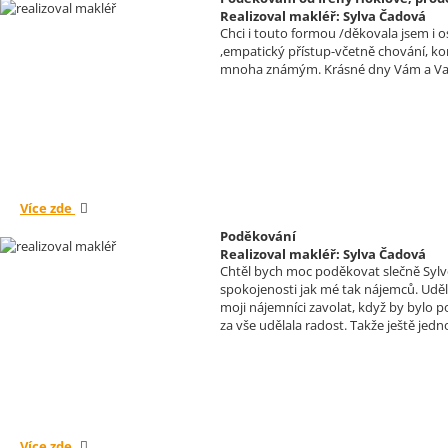
Realizoval makléř: Sylva Čadová
Chci i touto formou /děkovala jsem i 
,empatický přístup-včetně chování, ko
mnoha známým. Krásné dny Vám a Va
Více zde
Poděkování
Realizoval makléř: Sylva Čadová
Chtěl bych moc poděkovat slečně Sylvě 
spokojenosti jak mé tak nájemců. Uděla
moji nájemníci zavolat, když by bylo 
za vše udělala radost. Takže ještě jedno
Více zde