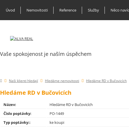
Úvod
Nemovitosti
Reference
Služby
Něco naví
Vaše spokojenost je naším úspěchem
Naši klienti hledají
Hledáme nemovitosti
Hledáme RD v Bučovicích
Hledáme RD v Bučovicích
Název:
Hledáme RD v Bučovicích
Číslo poptávky:
PO-1449
Typ poptávky::
ke koupi