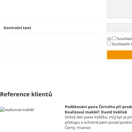
Kontrolní text
(2)
Souhlas
Souhlasím s
Reference klientů
Poděkování pana Černého při prode
Realizoval makléř: David Vašíček
Dobrý den pane Vašíčku, můj byt je pr
přístupu a ochotně jsem poslal poziti
Černý, Hranice