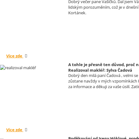
Dobrý večer pane Vašíčků. Dal jsem Vám
lidským porozuměním, což je v dnešní d
Kortánek.
Více zde
A tohle je přesně ten důvod, proč n
Realizoval makléř: Sylva Čadová
Dobrý den milá paní Čadová , velmi s
zůstane navždy v mých vzpomínkách Př
za informace a děkuji za vaše úsilí. 
Více zde
Poděkování od Ireny Höklové, prod