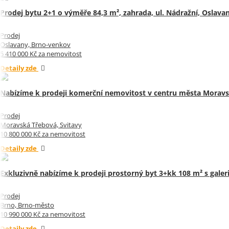
Prodej bytu 2+1 o výměře 84,3 m², zahrada, ul. Nádražní, Oslavan
Prodej
Oslavany, Brno-venkov
5 410 000 Kč za nemovitost
Detaily zde
Nabízíme k prodeji komerční nemovitost v centru města Moravs
Prodej
Moravská Třebová, Svitavy
10 800 000 Kč za nemovitost
Detaily zde
Exkluzivně nabízíme k prodeji prostorný byt 3+kk 108 m² s galeri
Prodej
Brno, Brno-město
10 990 000 Kč za nemovitost
Detaily zde