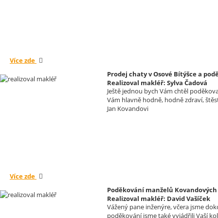
Více zde
Prodej chaty v Osové Bítýšce a p
Realizoval makléř: Sylva Čadová
Ještě jednou bych Vám chtěl poděkovat
Vám hlavně hodně, hodně zdraví, štěs
Jan Kovandovi
Více zde
Poděkování manželů Kovandových s
Realizoval makléř: David Vašíček
Vážený pane inženýre, včera jsme doko
poděkování jsme také vyjádřili Vaší ko