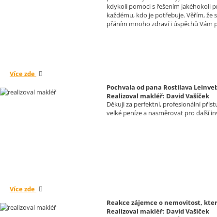
kdykoli pomoci s řešením jakéhokoli p
každému, kdo je potřebuje. Věřím, že
přáním mnoho zdraví i úspěchů Vám p
Více zde
Pochvala od pana Rostilava Leinve
Realizoval makléř: David Vašíček
Děkuji za perfektní, profesionální pří
velké peníze a nasměrovat pro další inv
Více zde
Reakce zájemce o nemovitost, který
Realizoval makléř: David Vašíček