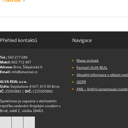
Přehled kontaktů
Navigace
Tel.:
543 217 040
Mapa stránek
Mobil:
602 712 407
Adresa:
Brno, Štěpánská 6
Partneři ALVA REAL
Email:
info@alvareal.cz
Aktuální informace z oblasti real
ALVA REAL s.r.o.
GDPR
Sídlo:
Stejskalova 416/7, 615 00 Brno
AML – Vnitřní oznamovací systé
IČ:
25505882 |
DIČ:
CZ25505882
Společnost je zapsána v obchodním
rejstříku vedeném Krajským soudem v
Brně, oddíl C, vložka 28463.