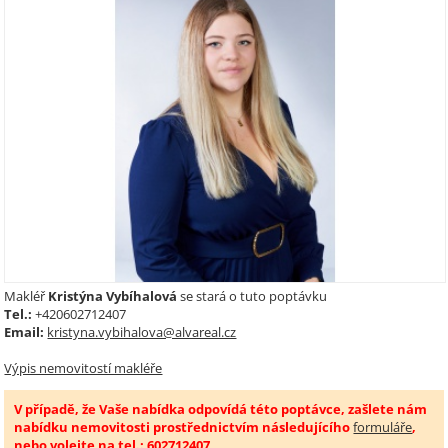
Makléř
Kristýna Vybíhalová
se stará o tuto poptávku
Tel.:
+420602712407
Email:
kristyna.vybihalova@alvareal.cz
Výpis nemovitostí makléře
V případě, že Vaše nabídka odpovídá této poptávce, zašlete nám
nabídku nemovitosti prostřednictvím následujícího
formuláře
,
nebo volejte na tel.: 602712407