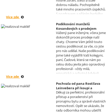
hodně zdraví, štěstí a stále
dobrou náladu. Pochopitelně
také mnoho pracovních úspěchů.
S pozdravem a přáním hezkého
Více zde
dne Hana a Jan Kovandovi
Poděkování manželů
Kovandových s prodejem
Vážený pane inženýre, včera jsme
chaty v Osové Bítýšce
dokončili proces prodeje naší
Realizoval makléř: David
chaty. Chceme Vám ještě touto
Vašíček
cestou poděkovat za vše, co jste
pro nás udělal. Naše poděkování
jsme také vyjádřili Vaší kolegyni,
paní, Čadové, která se nám po
celou dobu jevila jako opravdový
profesionál - vždy milá,
empatická a ochotná kdykoli
Více zde
pomoci s řešením jakéhokoli
problému. Vaše společnost i Vy v
Pochvala od pana Rostilava
nás získáváte opravdu spokojené
Leinvebera při koupi a
klienty, kteří budou vaše služby
Děkuji za perfektní, profesionální
následném pronájmu
vždy doporučovat každému, kdo
přístup a poradenství při
investiční nemovitosti
je potřebuje. Věřím, že se na Vás
pronajmu bytu a správě vlastních
Realizoval makléř: David
budeme moci obrátit i v případě
nemovitostí. Opět se ukázalo, že
Vašíček
prodeje, který plánujeme v
rady odborníka mohou ušetřit