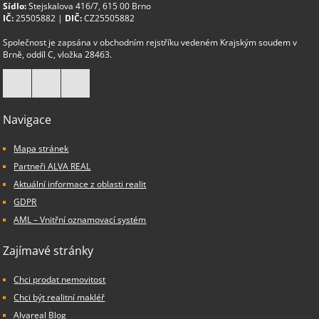
Sídlo:
Stejskalova 416/7, 615 00 Brno
IČ:
25505882 |
DIČ:
CZ25505882
Společnost je zapsána v obchodním rejstříku vedeném Krajským soudem v
Brně, oddíl C, vložka 28463.
Navigace
Mapa stránek
Partneři ALVA REAL
Aktuální informace z oblasti realit
GDPR
AML – Vnitřní oznamovací systém
Zajímavé stránky
Chci prodat nemovitost
Chci být realitní makléř
Alvareal Blog