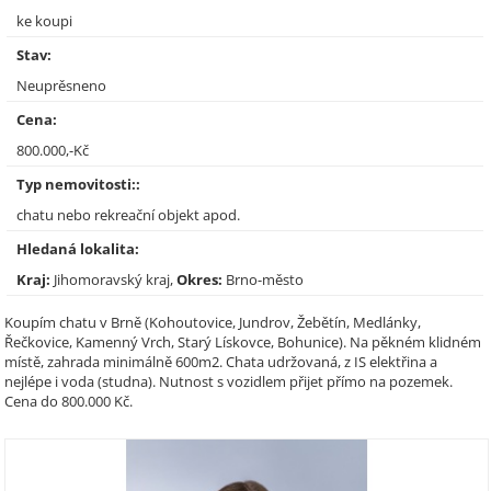
ke koupi
Stav:
Neuprěsneno
Cena:
800.000,-Kč
Typ nemovitosti::
chatu nebo rekreační objekt apod.
Hledaná lokalita:
Kraj:
Jihomoravský kraj,
Okres:
Brno-město
Koupím chatu v Brně (Kohoutovice, Jundrov, Žebětín, Medlánky,
Řečkovice, Kamenný Vrch, Starý Lískovce, Bohunice). Na pěkném klidném
místě, zahrada minimálně 600m2. Chata udržovaná, z IS elektřina a
nejlépe i voda (studna). Nutnost s vozidlem přijet přímo na pozemek.
Cena do 800.000 Kč.