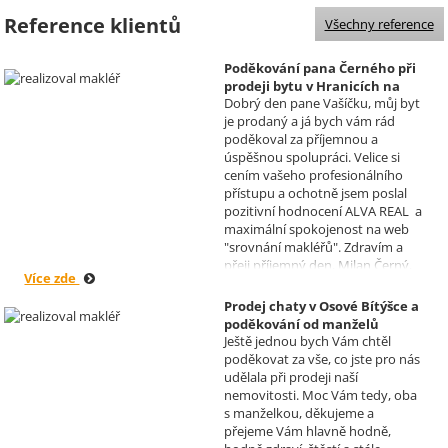
Reference klientů
Všechny reference
Poděkování pana Černého při
prodeji bytu v Hranicích na
Dobrý den pane Vašíčku, můj byt
Moravě
je prodaný a já bych vám rád
Realizoval makléř: David
poděkoval za příjemnou a
Vašíček
úspěšnou spolupráci. Velice si
cením vašeho profesionálního
přístupu a ochotně jsem poslal
pozitivní hodnocení ALVA REAL a
maximální spokojenost na web
"srovnání makléřů". Zdravím a
přeji příjemný den, Milan Černý,
Více zde
Hranice
Prodej chaty v Osové Bítýšce a
poděkování od manželů
Ještě jednou bych Vám chtěl
Kovandových
poděkovat za vše, co jste pro nás
Realizoval makléř: Sylva
udělala při prodeji naší
Čadová
nemovitosti. Moc Vám tedy, oba
s manželkou, děkujeme a
přejeme Vám hlavně hodně,