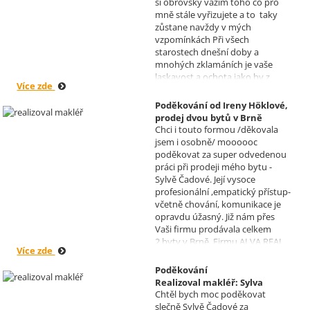
si obrovsky vážím toho co pro
Čadová
mně stále vyřizujete a to taky
zůstane navždy v mých
vzpomínkách Při všech
starostech dnešní doby a
mnohých zklamáních je vaše
laskavost a ochota jako by z
Více zde
jiného světa. Moc děkuji za
informace a děkuji za vaše úsilí.
Poděkování od Ireny Höklové,
Zatím se mějte moc a moc hezky.
prodej dvou bytů v Brně
S pozdravem Pavel Míšek
Chci i touto formou /děkovala
Realizoval makléř: Sylva
jsem i osobně/ moooooc
Čadová
poděkovat za super odvedenou
práci při prodeji mého bytu -
Sylvě Čadové. Její vysoce
profesionální ,empatický přístup-
včetně chování, komunikace je
opravdu úžasný. Již nám přes
Vaši firmu prodávala celkem
2.byty v Brně. Firmu ALVA REAL
Více zde
doporučuji mnoha známým.
Krásné dny Vám a Vašim
Poděkování
zaměstnancům. Irena Höklová,
Realizoval makléř: Sylva
Brno
Chtěl bych moc poděkovat
Čadová
slečně Sylvě Čadové za