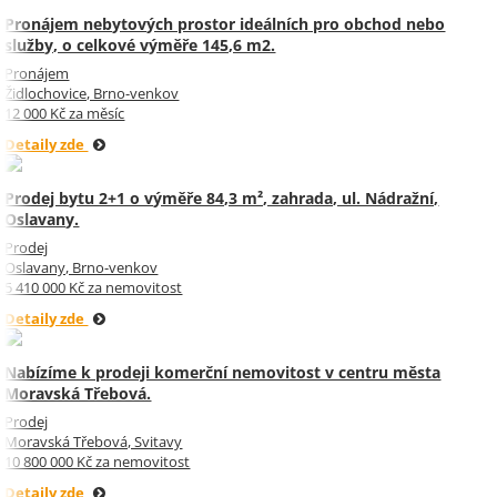
Pronájem nebytových prostor ideálních pro obchod nebo
služby, o celkové výměře 145,6 m2.
Pronájem
Židlochovice, Brno-venkov
12 000 Kč za měsíc
Detaily zde
Prodej bytu 2+1 o výměře 84,3 m², zahrada, ul. Nádražní,
Oslavany.
Prodej
Oslavany, Brno-venkov
5 410 000 Kč za nemovitost
Detaily zde
Nabízíme k prodeji komerční nemovitost v centru města
Moravská Třebová.
Prodej
Moravská Třebová, Svitavy
10 800 000 Kč za nemovitost
Detaily zde