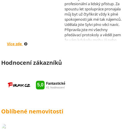
profesionální a lidský přístup. Za
spoustu let spolupráce pronajala
můj byt už čtyřikrát vždy k plné
spokojenosti jak mé tak nájemců.
Udělala jste Sylvi plno věcí navíc.
Připravila jste mi všechny
předávací protokoly a věděl jsem
že vám kdykoliv mohu já nebo
Více zde
moji nájemníci zavolat, když by
bylo potřeba cokoliv vyřešit. Díky
moc za vše je pro mě radost s
vámi spolupracovat . Snad vám
Hodnocení zákazníků
kytka jako malé poděkování za
vše udělala radost. Takže ještě
jednou děkuji Sylvi.
Oblíbené nemovitosti