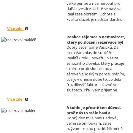
budoucnu uskutečnit. Se
velké peníze a nasměrovat pro
srdečným pozdravem a přáním
další investice. Určitě se na Alva
mnoho zdraví i úspěchů Vám
Real zase obrátím. Ochota a
přejí manželé Kovandovi
kvalita služeb je nadstandardní.
Více zde
Reakce zájemce o nemovitost,
který po složení rezervace byl
Dobrý večer pane Vašíčků. Dal
nucen od koupi odstoupit.
jsem Vám hlas do soutěže
Realizoval makléř: David
Realiťák roku, považuji Vás za
Vašíček
seriózního člověka, který pracuje
s mírou profesionalismu a
zároveň s lidským porozuměním,
což je v dnešní době to, co dělá
"rozdílový" faktor - hlavně ve
službách. Přeji Vám příjemné
svátky a úspěšný vstup do
Více zde
nového roku. R. Kortánek.
A tohle je přesně ten důvod,
proč nás to stále baví a
Dobrý den milá paní Čadová ,
naplňuje, poděkování od pana
velmi se omlouvám, že se
Míška.
ozývám trochu pozdě. Nicméně
Realizoval makléř: Sylva