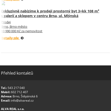
Exkluzivně nabízíme k prodeji prostorný byt 3+kk 108 m²
s galerií a sklepem v centru Brna, ul. Mlýnská
Prodej
Brno, Brno-město
10 990 000 Kč za nemovitost
Detaily zde
Přehled kontaktů
Tel.:
543 217 040
Mobil:
602 712 407
Adresa:
Brno, Štěpánská 6
Email:
info@alvareal.cz
ALVA REAL s.r.o.