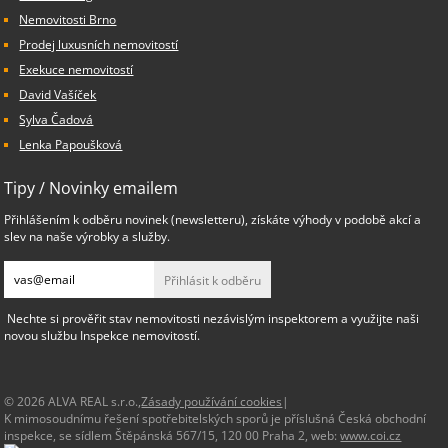
Nemovitosti Brno
Prodej luxusních nemovitostí
Exekuce nemovitostí
David Vašíček
Sylva Čadová
Lenka Papoušková
Tipy / Novinky emailem
Přihlášením k odběru novinek (newsletteru), získáte výhody v podobě akcí a
slev na naše výrobky a služby.
Přihlásit k odběru
Nechte si prověřit stav nemovitosti nezávislým inspektorem a využijte naši
novou službu Inspekce nemovitostí.
© 2026 ALVA REAL s.r.o.,
Zásady používání cookies
|
K mimosoudnímu řešení spotřebitelských sporů je příslušná Česká obchodní
inspekce, se sídlem Štěpánská 567/15, 120 00 Praha 2, web:
www.coi.cz