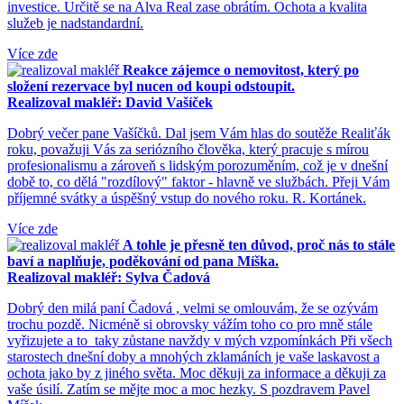
investice. Určitě se na Alva Real zase obrátím. Ochota a kvalita
služeb je nadstandardní.
Více zde
Reakce zájemce o nemovitost, který po
složení rezervace byl nucen od koupi odstoupit.
Realizoval makléř: David Vašíček
Dobrý večer pane Vašíčků. Dal jsem Vám hlas do soutěže Realiťák
roku, považuji Vás za seriózního člověka, který pracuje s mírou
profesionalismu a zároveň s lidským porozuměním, což je v dnešní
době to, co dělá "rozdílový" faktor - hlavně ve službách. Přeji Vám
příjemné svátky a úspěšný vstup do nového roku. R. Kortánek.
Více zde
A tohle je přesně ten důvod, proč nás to stále
baví a naplňuje, poděkování od pana Míška.
Realizoval makléř: Sylva Čadová
Dobrý den milá paní Čadová , velmi se omlouvám, že se ozývám
trochu pozdě. Nicméně si obrovsky vážím toho co pro mně stále
vyřizujete a to taky zůstane navždy v mých vzpomínkách Při všech
starostech dnešní doby a mnohých zklamáních je vaše laskavost a
ochota jako by z jiného světa. Moc děkuji za informace a děkuji za
vaše úsilí. Zatím se mějte moc a moc hezky. S pozdravem Pavel