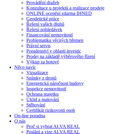
Provádění dražeb
Konzultace u projektů a realizace prodeje
ONLINE ocenění zdarma IHNED
Geodetické práce
Řešení vašich dluhů
Řešení pohledávek
Financování nemovitostí
Problematika věcných břemen
Právní servis
Poradenství v oblasti investic
Prodej na základě výběrového řízení
Výkup za hotové
Něco navíc
Vizualizace
Snímky z dronů
Energetická náročnost budovy
Inspekce nemovitostí
Ochrana majetku
Úklid a malování
Stěhování
Certifikát rizikovosti osob
On-line poradna
O nás
Proč si vybrat ALVA REAL
Poslání a vize ALVA REAL