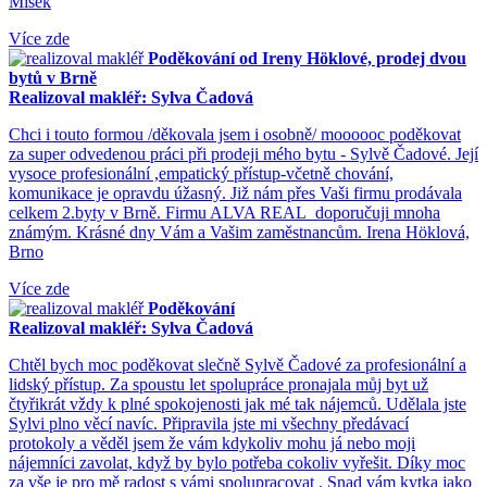
Míšek
Více zde
Poděkování od Ireny Höklové, prodej dvou
bytů v Brně
Realizoval makléř: Sylva Čadová
Chci i touto formou /děkovala jsem i osobně/ moooooc poděkovat
za super odvedenou práci při prodeji mého bytu - Sylvě Čadové. Její
vysoce profesionální ,empatický přístup-včetně chování,
komunikace je opravdu úžasný. Již nám přes Vaši firmu prodávala
celkem 2.byty v Brně. Firmu ALVA REAL doporučuji mnoha
známým. Krásné dny Vám a Vašim zaměstnancům. Irena Höklová,
Brno
Více zde
Poděkování
Realizoval makléř: Sylva Čadová
Chtěl bych moc poděkovat slečně Sylvě Čadové za profesionální a
lidský přístup. Za spoustu let spolupráce pronajala můj byt už
čtyřikrát vždy k plné spokojenosti jak mé tak nájemců. Udělala jste
Sylvi plno věcí navíc. Připravila jste mi všechny předávací
protokoly a věděl jsem že vám kdykoliv mohu já nebo moji
nájemníci zavolat, když by bylo potřeba cokoliv vyřešit. Díky moc
za vše je pro mě radost s vámi spolupracovat . Snad vám kytka jako