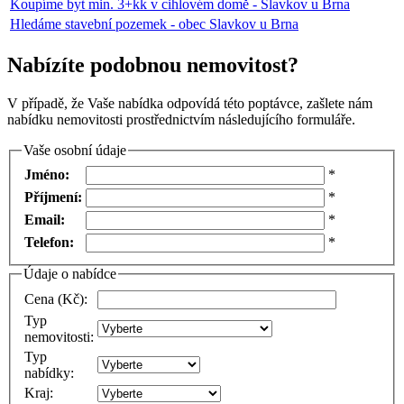
Koupíme byt min. 3+kk v cihlovém domě - Slavkov u Brna
Hledáme stavební pozemek - obec Slavkov u Brna
Nabízíte podobnou nemovitost?
V případě, že Vaše nabídka odpovídá této poptávce, zašlete nám
nabídku nemovitosti prostřednictvím následujícího formuláře.
Vaše osobní údaje
Jméno:
*
Příjmení:
*
Email:
*
Telefon:
*
Údaje o nabídce
Cena (Kč):
Typ
nemovitosti:
Typ
nabídky:
Kraj: