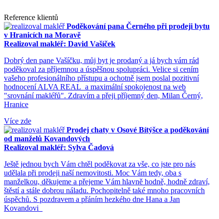
Reference klientů
Poděkování pana Černého při prodeji bytu
v Hranicích na Moravě
Realizoval makléř: David Vašíček
Dobrý den pane Vašíčku, můj byt je prodaný a já bych vám rád
poděkoval za příjemnou a úspěšnou spolupráci. Velice si cením
vašeho profesionálního přístupu a ochotně jsem poslal pozitivní
hodnocení ALVA REAL a maximální spokojenost na web
"srovnání makléřů". Zdravím a přeji příjemný den, Milan Černý,
Hranice
Více zde
Prodej chaty v Osové Bítýšce a poděkování
od manželů Kovandových
Realizoval makléř: Sylva Čadová
Ještě jednou bych Vám chtěl poděkovat za vše, co jste pro nás
udělala při prodeji naší nemovitosti. Moc Vám tedy, oba s
manželkou, děkujeme a přejeme Vám hlavně hodně, hodně zdraví,
štěstí a stále dobrou náladu. Pochopitelně také mnoho pracovních
úspěchů. S pozdravem a přáním hezkého dne Hana a Jan
Kovandovi