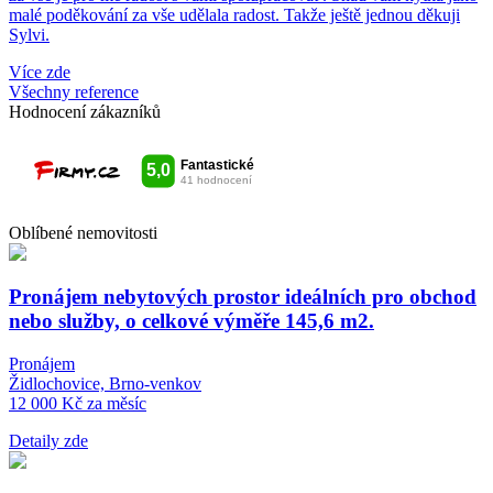
malé poděkování za vše udělala radost. Takže ještě jednou děkuji
Sylvi.
Více zde
Všechny reference
Hodnocení zákazníků
Oblíbené nemovitosti
Pronájem nebytových prostor ideálních pro obchod
nebo služby, o celkové výměře 145,6 m2.
Pronájem
Židlochovice, Brno-venkov
12 000 Kč za měsíc
Detaily zde