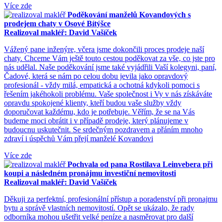
Více zde
Poděkování manželů Kovandových s
prodejem chaty v Osové Bítýšce
Realizoval makléř: David Vašíček
Vážený pane inženýre, včera jsme dokončili proces prodeje naší
chaty. Chceme Vám ještě touto cestou poděkovat za vše, co jste pro
nás udělal. Naše poděkování jsme také vyjádřili Vaší kolegyni, paní,
Čadové, která se nám po celou dobu jevila jako opravdový
profesionál - vždy milá, empatická a ochotná kdykoli pomoci s
řešením jakéhokoli problému. Vaše společnost i Vy v nás získáváte
opravdu spokojené klienty, kteří budou vaše služby vždy
doporučovat každému, kdo je potřebuje. Věřím, že se na Vás
budeme moci obrátit i v případě prodeje, který plánujeme v
budoucnu uskutečnit. Se srdečným pozdravem a přáním mnoho
zdraví i úspěchů Vám přejí manželé Kovandovi
Více zde
Pochvala od pana Rostilava Leinvebera při
koupi a následném pronájmu investiční nemovitosti
Realizoval makléř: David Vašíček
Děkuji za perfektní, profesionální přístup a poradenství při pronajmu
bytu a správě vlastních nemovitostí. Opět se ukázalo, že rady
odborníka mohou ušetřit velké peníze a nasměrovat pro další