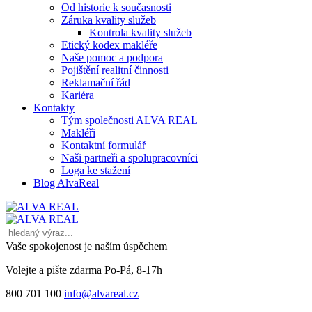
Od historie k současnosti
Záruka kvality služeb
Kontrola kvality služeb
Etický kodex makléře
Naše pomoc a podpora
Pojištění realitní činnosti
Reklamační řád
Kariéra
Kontakty
Tým společnosti ALVA REAL
Makléři
Kontaktní formulář
Naši partneři a spolupracovníci
Loga ke stažení
Blog AlvaReal
Vaše spokojenost je naším úspěchem
Volejte a pište zdarma
Po-Pá, 8-17h
800 701 100
info@alvareal.cz