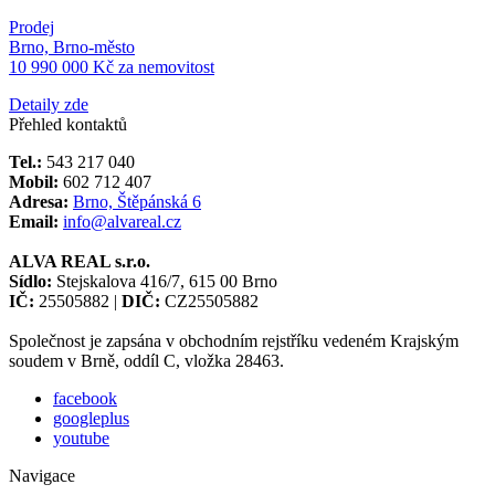
Prodej
Brno, Brno-město
10 990 000 Kč za nemovitost
Detaily zde
Přehled kontaktů
Tel.:
543 217 040
Mobil:
602 712 407
Adresa:
Brno, Štěpánská 6
Email:
info@alvareal.cz
ALVA REAL s.r.o.
Sídlo:
Stejskalova 416/7, 615 00 Brno
IČ:
25505882 |
DIČ:
CZ25505882
Společnost je zapsána v obchodním rejstříku vedeném Krajským
soudem v Brně, oddíl C, vložka 28463.
facebook
googleplus
youtube
Navigace