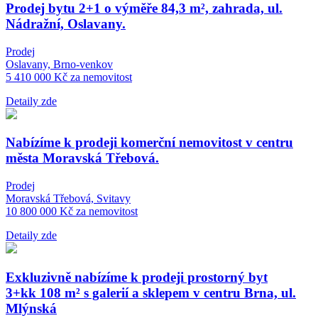
Prodej bytu 2+1 o výměře 84,3 m², zahrada, ul.
Nádražní, Oslavany.
Prodej
Oslavany, Brno-venkov
5 410 000 Kč za nemovitost
Detaily zde
Nabízíme k prodeji komerční nemovitost v centru
města Moravská Třebová.
Prodej
Moravská Třebová, Svitavy
10 800 000 Kč za nemovitost
Detaily zde
Exkluzivně nabízíme k prodeji prostorný byt
3+kk 108 m² s galerií a sklepem v centru Brna, ul.
Mlýnská