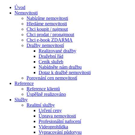
Úvod
Nemovitosti
Nabízíme nemovitosti
Hledáme nemovitosti
Chci koupit / najmout
Chci prodat / pronajmout
Chci e-book ZDARMA
Dražby nemovitostí
Realizované dražby
Dražební řád
Ceník služeb
Nabídněte nám dražbu
Dotaz k dražbě nemovitosti
Porovnání cen nemovitostí
Reference
Reference klientů
Úspěšně realizováno
Služby
Realitní služby
Určení ceny
Úprava nemovitosti
Profesionální nafocení
Videoprohlídka
Vypracování půdorysu