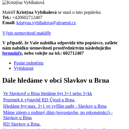
Makléř
Kristýna Vybíhalová
se stará o tuto poptávku
Tel.:
+420602712407
Email:
kristyna.vybihalova@alvareal.cz
Výpis nemovitostí makléře
V případě, že Vaše nabídka odpovídá této poptávce, zašlete
nám nabídku nemovitosti prostřednictvím následujícího
formuláře
, nebo volejte na tel.: 602712407
Poslat známému
Vytisknout
Dále hledáme v obci Slavkov u Brna
Ve Slavkově u Brna hledáme byt 3+1 nebo 3+kk
Pozemek k výstavbě RD Újezd u Brna.
Hledáme byt max. 3+1 ve vyšším patře - Slavkov u Brna
Máme zájem o rodinný dům (novostavbu, po rekonstrukci) -
Slavkov u Brna
RD Slavkov u Brna.