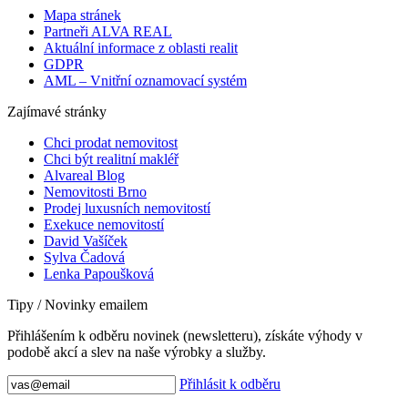
Mapa stránek
Partneři ALVA REAL
Aktuální informace z oblasti realit
GDPR
AML – Vnitřní oznamovací systém
Zajímavé stránky
Chci prodat nemovitost
Chci být realitní makléř
Alvareal Blog
Nemovitosti Brno
Prodej luxusních nemovitostí
Exekuce nemovitostí
David Vašíček
Sylva Čadová
Lenka Papoušková
Tipy / Novinky emailem
Přihlášením k odběru novinek (newsletteru), získáte výhody v
podobě akcí a slev na naše výrobky a služby.
Přihlásit k odběru