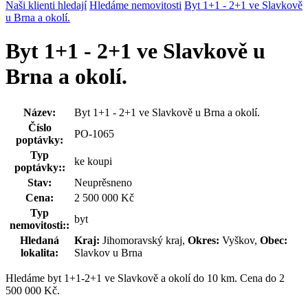
Naši klienti hledají
Hledáme nemovitosti
Byt 1+1 - 2+1 ve Slavkově
u Brna a okolí.
Byt 1+1 - 2+1 ve Slavkově u
Brna a okolí.
Název:
Byt 1+1 - 2+1 ve Slavkově u Brna a okolí.
Číslo
PO-1065
poptávky:
Typ
ke koupi
poptávky::
Stav:
Neuprěsneno
Cena:
2 500 000 Kč
Typ
byt
nemovitosti::
Hledaná
Kraj:
Jihomoravský kraj,
Okres:
Vyškov,
Obec:
lokalita:
Slavkov u Brna
Hledáme byt 1+1-2+1 ve Slavkově a okolí do 10 km. Cena do 2
500 000 Kč.