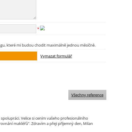
*
ngu, které mi budou chodit maximálně jednou měsíčně.
Všechny reference
polupráci. Velice si cením vašeho profesionálního
ovnání makléřů". Zdravím a přeji příjemný den, Milan