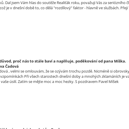
ů. Dal jsem Vám hlas do soutěže Realiťák roku, považuji Vás za seriózního č
ž je v dnešní době to, co dělá "rozdílový" faktor - hlavně ve službách. Pře
 důvod, proč nás to stále baví a naplňuje, poděkování od pana Míška.
lva Čadová
dová , velmi se omlouvám, že se ozývám trochu pozdě. Nicméně si obrovsky 
vzpomínkách Při všech starostech dnešní doby a mnohých zklamáních je vaše
a vaše úsilí. Zatím se mějte moc a moc hezky. S pozdravem Pavel Míšek