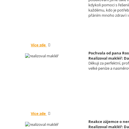
kdykoli pomoci s řešení
každému, kdo je potřeb
přáním mnoho zdraví i
Více zde
Pochvala od pana Ros
Realizoval makléř: Da
Děkuji za perfektní, pr
velké peníze a nasměrova
Více zde
Reakce zájemce o nemo
Realizoval makléř: Da