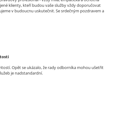
jené klienty, kteří budou vaše služby vždy doporučovat
lánujeme v budoucnu uskutečnit. Se srdečným pozdravem a
tosti
vitostí. Opět se ukázalo, že rady odborníka mohou ušetřit
služeb je nadstandardní.