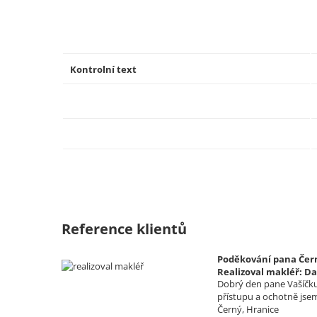
Kontrolní text
Reference klientů
Poděkování pana Čern
Realizoval makléř: Da
Dobrý den pane Vašíčku,
přístupu a ochotně jse
Černý, Hranice