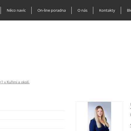
Něco navíc
On-line poradna
O nás
Kontakty
Bl
+1 v Kuřimi a okolí.