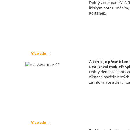
Dobrý večer pane Vašíčk
lidským porozuměním, co
Kortánek.
Více zde
A tohle je přesně ten
Realizoval makléř: Sy
Dobrý den milá paní Ča
zůstane navždy v mých 
za informace a děkuji z
Více zde