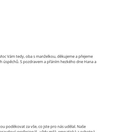
i. Moc Vám tedy, oba s manželkou, děkujeme a přejeme
ích úspěchů. S pozdravem a přáním hezkého dne Hana a
ou poděkovat za vše, co jste pro nás udělal. Naše
 opravdový profesionál - vždy milá, empatická a ochotná