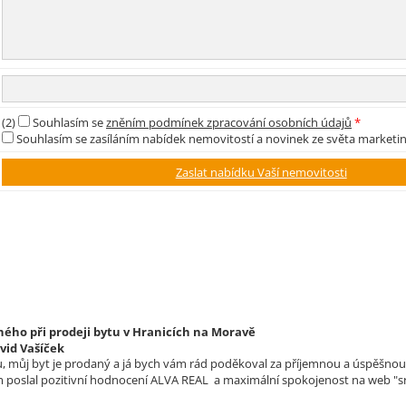
(2)
Souhlasím se
zněním podmínek zpracování osobních údajů
*
Souhlasím se zasíláním nabídek nemovitostí a novinek ze světa marketi
ého při prodeji bytu v Hranicích na Moravě
vid Vašíček
 můj byt je prodaný a já bych vám rád poděkoval za příjemnou a úspěšnou s
m poslal pozitivní hodnocení ALVA REAL a maximální spokojenost na web "sr