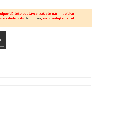
 odpovídá této poptávce, zašlete nám nabídku
m následujícího
formuláře
, nebo volejte na tel.:
t