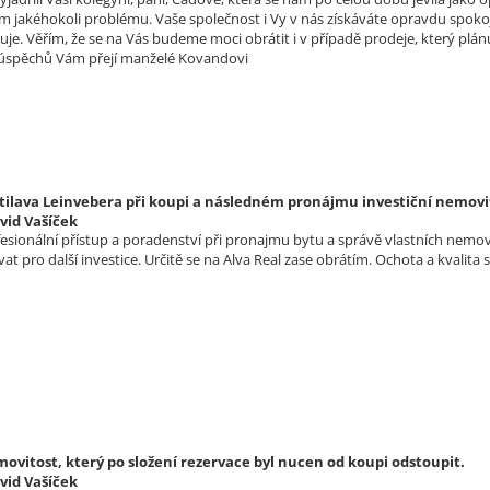
m jakéhokoli problému. Vaše společnost i Vy v nás získáváte opravdu spoko
uje. Věřím, že se na Vás budeme moci obrátit i v případě prodeje, který p
 úspěchů Vám přejí manželé Kovandovi
tilava Leinvebera při koupi a následném pronájmu investiční nemovi
vid Vašíček
ofesionální přístup a poradenství při pronajmu bytu a správě vlastních nemo
t pro další investice. Určitě se na Alva Real zase obrátím. Ochota a kvalita 
vitost, který po složení rezervace byl nucen od koupi odstoupit.
vid Vašíček