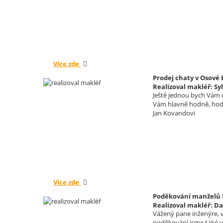
Více zde
Prodej chaty v Osové
Realizoval makléř: Sy
Ještě jednou bych Vám c
Vám hlavně hodně, hodn
Jan Kovandovi
Více zde
Poděkování manželů K
Realizoval makléř: Da
Vážený pane inženýre, v
poděkování jsme také vy