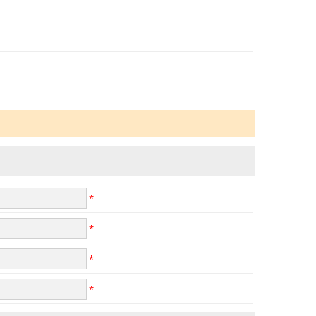
*
*
*
*