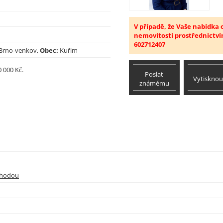
V případě, že Vaše nabídka
nemovitosti prostřednictví
602712407
Brno-venkov,
Obec:
Kuřim
 000 Kč.
Poslat
Vytisknou
známému
ýhodou