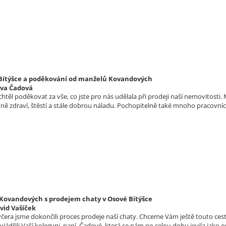
 Bítýšce a poděkování od manželů Kovandových
lva Čadová
htěl poděkovat za vše, co jste pro nás udělala při prodeji naší nemovitost
ě zdraví, štěstí a stále dobrou náladu. Pochopitelně také mnoho pracovn
ovandových s prodejem chaty v Osové Bítýšce
vid Vašíček
čera jsme dokončili proces prodeje naší chaty. Chceme Vám ještě touto cest
jádřili Vaší kolegyni, paní, Čadové, která se nám po celou dobu jevila jako