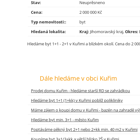
Stav:
Neuprěsneno
Cena:
2 000 000 Kč
Typ nemovitosti::
byt
Hledaná lokalita:
Kraj:
Jihomoravský kraj,
Okres:
Hledáme byt 1+1 - 2+1 v Kuřimi a blízkém okolí. Cena do 2 000
Dále hledáme v obci Kuřim
Prodej domu Kuřim - hledáme starší RD se zahrádkou
Hledáme byt 1+1 (1+kk) v Kuřimi poblíž polikliniky
Máme zájem o koupi domu v Kuřimi - bazén na zahradě v
Hledáme byt min. 3+1 - město Kuřim
Poptáváme pěkný byt 2+1 nebo 2+kk min. 40 m2 v Kuřimi
Koupíme byt 3+1/3+kk a větší blízko ZŠ v Kuřimi