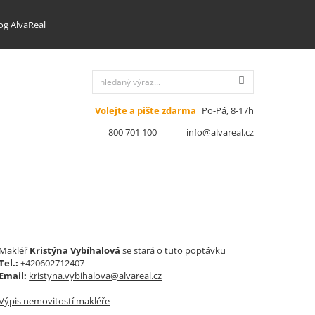
og AlvaReal
Volejte a pište zdarma
Po-Pá, 8-17h
800 701 100
info@alvareal.cz
Makléř
Kristýna Vybíhalová
se stará o tuto poptávku
Tel.:
+420602712407
Email:
kristyna.vybihalova@alvareal.cz
Výpis nemovitostí makléře