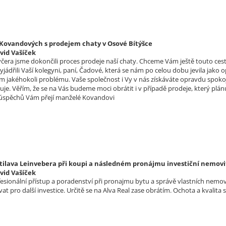
ovandových s prodejem chaty v Osové Bítýšce
vid Vašíček
čera jsme dokončili proces prodeje naší chaty. Chceme Vám ještě touto cest
jádřili Vaší kolegyni, paní, Čadové, která se nám po celou dobu jevila jako
m jakéhokoli problému. Vaše společnost i Vy v nás získáváte opravdu spoko
uje. Věřím, že se na Vás budeme moci obrátit i v případě prodeje, který p
 úspěchů Vám přejí manželé Kovandovi
tilava Leinvebera při koupi a následném pronájmu investiční nemovi
vid Vašíček
ofesionální přístup a poradenství při pronajmu bytu a správě vlastních nemo
t pro další investice. Určitě se na Alva Real zase obrátím. Ochota a kvalita 