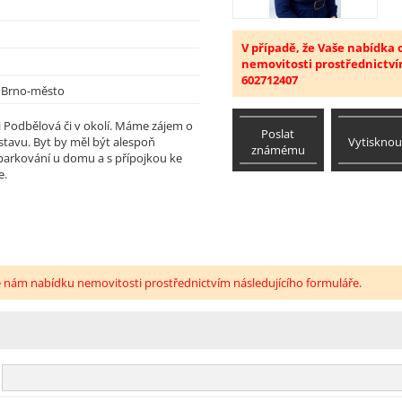
V případě, že Vaše nabídka
nemovitosti prostřednictví
602712407
:
Brno-město
ci Podbělová či v okolí. Máme zájem o
Poslat
Vytisknou
tavu. Byt by měl být alespoň
známému
parkování u domu a s přípojkou ke
e.
e nám nabídku nemovitosti prostřednictvím následujícího formuláře.