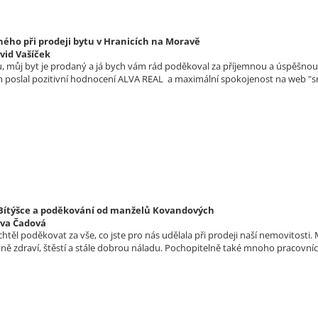
ého při prodeji bytu v Hranicích na Moravě
vid Vašíček
 můj byt je prodaný a já bych vám rád poděkoval za příjemnou a úspěšnou s
m poslal pozitivní hodnocení ALVA REAL a maximální spokojenost na web "sr
 Bítýšce a poděkování od manželů Kovandových
lva Čadová
htěl poděkovat za vše, co jste pro nás udělala při prodeji naší nemovitost
ě zdraví, štěstí a stále dobrou náladu. Pochopitelně také mnoho pracovn