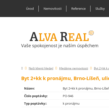
Úvod
Nemovitosti
Reference
Služby
Vaše spokojenost je naším úspěchem
Naši klienti hledají
Hledáme nemovitosti
Byt 2+kk k 
Byt 2+kk k pronájmu, Brno-Líšeň, uli
Název:
Byt 2+kk k pronájmu, Brno-Líšeň,
Číslo poptávky:
PO-946
Typ poptávky::
k pronájmu