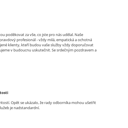
ou poděkovat za vše, co jste pro nás udělal. Naše
 opravdový profesionál - vždy milá, empatická a ochotná
jené klienty, kteří budou vaše služby vždy doporučovat
lánujeme v budoucnu uskutečnit. Se srdečným pozdravem a
tosti
vitostí. Opět se ukázalo, že rady odborníka mohou ušetřit
služeb je nadstandardní.