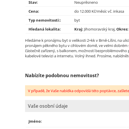
Stav:
Neuprěsneno
Cena:
do 12.000 Kč/měsíc vč. inkasa
Typ nemovitosti::
byt
Hledaná lokalita:
Kraj:
Jihomoravský kraj,
Okres
Hledáme k pronájmu byt o velikosti 2+kk v Brně-Líšni, na uli
pronájem pěkného bytu v cihlovém domě, ve velmi dobrém s
částečně zařízený, s balkonem, možností bezproblémového 
kabelové televizi a internetu. Volný ihned. Prosíme, nabídnět
Nabízíte podobnou nemovitost?
V případě, že Vaše nabídka odpovídá této poptávce, zašlet
Vaše osobní údaje
Jméno: