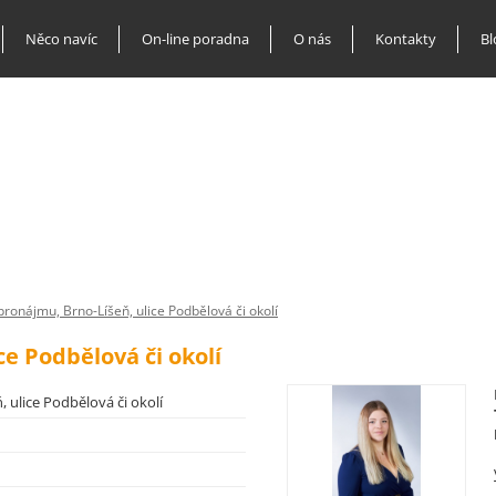
Něco navíc
On-line poradna
O nás
Kontakty
Bl
pronájmu, Brno-Líšeň, ulice Podbělová či okolí
ce Podbělová či okolí
 ulice Podbělová či okolí