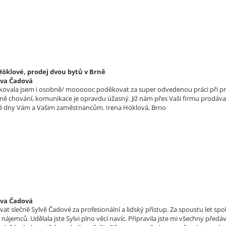
Höklové, prodej dvou bytů v Brně
lva Čadová
kovala jsem i osobně/ moooooc poděkovat za super odvedenou práci při prod
tně chování, komunikace je opravdu úžasný. Již nám přes Vaši firmu prodáv
dny Vám a Vašim zaměstnancům. Irena Höklová, Brno
lva Čadová
t slečně Sylvě Čadové za profesionální a lidský přístup. Za spoustu let spol
 nájemců. Udělala jste Sylvi plno věcí navíc. Připravila jste mi všechny pře