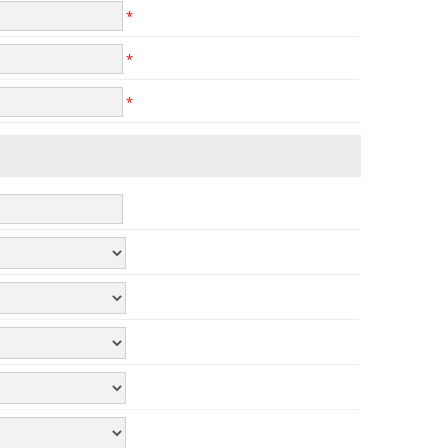
*
*
*