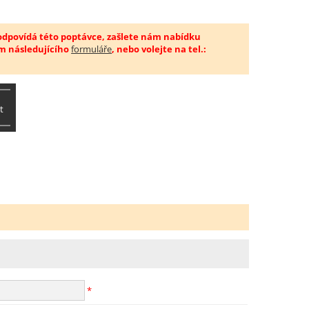
 odpovídá této poptávce, zašlete nám nabídku
m následujícího
formuláře
, nebo volejte na tel.:
t
*