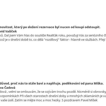
vitost, který po složení rezervace byl nucen od koupi odstoupit.
vid Vašíček
ů. Dal jsem Vám hlas do soutěže Realiťák roku, považuji Vás za seriózního č
ž je v dnešní době to, co dělá "rozdílový" faktor - hlavně ve službách. Pře
 důvod, proč nás to stále baví a naplňuje, poděkování od pana Míška.
lva Čadová
dová , velmi se omlouvám, že se ozývám trochu pozdě. Nicméně si obrovsky 
vzpomínkách Při všech starostech dnešní doby a mnohých zklamáních je vaše
a vaše úsilí. Zatím se mějte moc a moc hezky. S pozdravem Pavel Míšek