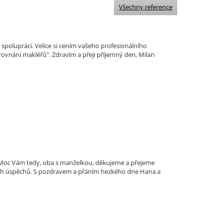
Všechny reference
polupráci. Velice si cením vašeho profesionálního
ovnání makléřů". Zdravím a přeji příjemný den, Milan
i. Moc Vám tedy, oba s manželkou, děkujeme a přejeme
ích úspěchů. S pozdravem a přáním hezkého dne Hana a