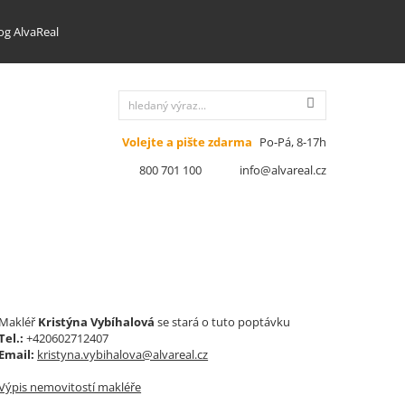
og AlvaReal
Volejte a pište zdarma
Po-Pá, 8-17h
800 701 100
info@alvareal.cz
Makléř
Kristýna Vybíhalová
se stará o tuto poptávku
Tel.:
+420602712407
Email:
kristyna.vybihalova@alvareal.cz
Výpis nemovitostí makléře