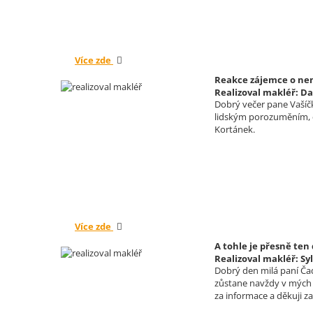
Více zde
Reakce zájemce o nemo
Realizoval makléř: Da
Dobrý večer pane Vašíčk
lidským porozuměním, co
Kortánek.
Více zde
A tohle je přesně ten
Realizoval makléř: Sy
Dobrý den milá paní Ča
zůstane navždy v mých 
za informace a děkuji z