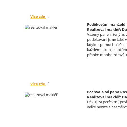
Více zde
Poděkování manželů K
Realizoval makléř: Da
Vážený pane inženýre, v
poděkování jsme také vy
kdykoli pomoci s řešení
každému, kdo je potřeb
přáním mnoho zdraví i
Více zde
Pochvala od pana Ros
Realizoval makléř: Da
Děkuji za perfektní, pr
velké peníze a nasměrova