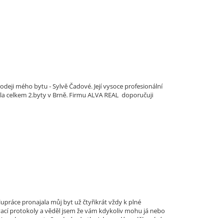
eji mého bytu - Sylvě Čadové. Její vysoce profesionální
ala celkem 2.byty v Brně. Firmu ALVA REAL doporučuji
upráce pronajala můj byt už čtyřikrát vždy k plné
dávací protokoly a věděl jsem že vám kdykoliv mohu já nebo