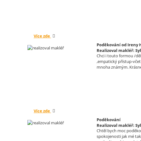
Více zde
Poděkování od Ireny 
Realizoval makléř: Sy
Chci i touto formou /dě
,empatický přístup-vče
mnoha známým. Krásné 
Více zde
Poděkování
Realizoval makléř: Sy
Chtěl bych moc poděkova
spokojenosti jak mé tak