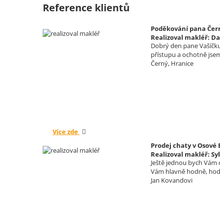
Reference klientů
Poděkování pana Čern
Realizoval makléř: Da
Dobrý den pane Vašíčku,
přístupu a ochotně jse
Černý, Hranice
Více zde
Prodej chaty v Osové
Realizoval makléř: Sy
Ještě jednou bych Vám c
Vám hlavně hodně, hodn
Jan Kovandovi