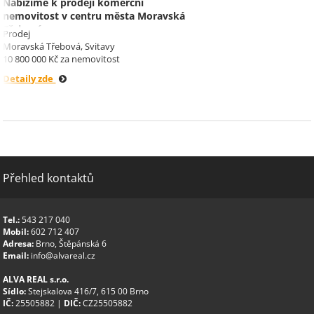
Nabízíme k prodeji komerční
nemovitost v centru města Moravská
Třebová.
Prodej
Moravská Třebová, Svitavy
10 800 000 Kč za nemovitost
Detaily zde
Přehled kontaktů
Tel.:
543 217 040
Mobil:
602 712 407
Adresa:
Brno, Štěpánská 6
Email:
info@alvareal.cz
ALVA REAL s.r.o.
Sídlo:
Stejskalova 416/7, 615 00 Brno
IČ:
25505882 |
DIČ:
CZ25505882