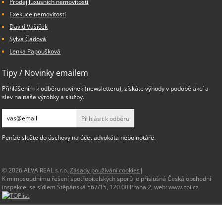
Prodej luxusních nemovitostí
Exekuce nemovitostí
David Vašíček
Sylva Čadová
Lenka Papoušková
Tipy / Novinky emailem
Přihlášením k odběru novinek (newsletteru), získáte výhody v podobě akcí a
slev na naše výrobky a služby.
Přihlásit k odběru
Peníze složte do úschovy na účet advokáta nebo notáře.
© 2026 ALVA REAL s.r.o.,
Zásady používání cookies
|
K mimosoudnímu řešení spotřebitelských sporů je příslušná Česká obchodní
inspekce, se sídlem Štěpánská 567/15, 120 00 Praha 2, web:
www.coi.cz