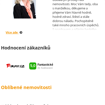
Čadová
nemovitosti. Moc Vám tedy, oba
s manželkou, děkujeme a
přejeme Vám hlavně hodně,
hodně zdraví, štěstí a stále
dobrou náladu. Pochopitelně
také mnoho pracovních úspěchů.
S pozdravem a přáním hezkého
Více zde
dne Hana a Jan Kovandovi
Hodnocení zákazníků
Oblíbené nemovitosti