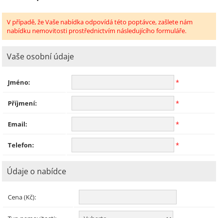
V případě, že Vaše nabídka odpovídá této poptávce, zašlete nám
nabídku nemovitosti prostřednictvím následujícího formuláře.
Vaše osobní údaje
Jméno:
*
Příjmení:
*
Email:
*
Telefon:
*
Údaje o nabídce
Cena (Kč):