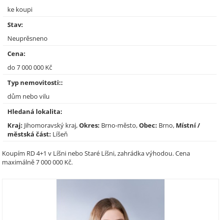
ke koupi
Stav:
Neuprěsneno
Cena:
do 7 000 000 Kč
Typ nemovitosti::
dům nebo vilu
Hledaná lokalita:
Kraj:
Jihomoravský kraj,
Okres:
Brno-město,
Obec:
Brno,
Místní /
městská část:
Líšeň
Koupím RD 4+1 v Líšni nebo Staré Líšni, zahrádka výhodou. Cena
maximálně 7 000 000 Kč.