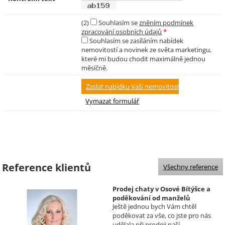
(2)
Souhlasím se
zněním podmínek
zpracování osobních údajů
*
Souhlasím se zasíláním nabídek
nemovitostí a novinek ze světa marketingu,
které mi budou chodit maximálně jednou
měsíčně.
Reference klientů
Všechny reference
Prodej chaty v Osové Bítýšce a
poděkování od manželů
Ještě jednou bych Vám chtěl
Kovandových
poděkovat za vše, co jste pro nás
Realizoval makléř: Sylva
udělala při prodeji naší