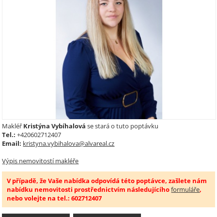
Makléř
Kristýna Vybíhalová
se stará o tuto poptávku
Tel.:
+420602712407
Email:
kristyna.vybihalova@alvareal.cz
Výpis nemovitostí makléře
V případě, že Vaše nabídka odpovídá této poptávce, zašlete nám
nabídku nemovitosti prostřednictvím následujícího
formuláře
,
nebo volejte na tel.: 602712407