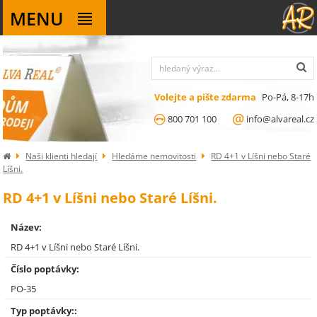
MENU
Volejte a pište zdarma
Po-Pá, 8-17h
800 701 100
info@alvareal.cz
Naši klienti hledají
Hledáme nemovitosti
RD 4+1 v Líšni nebo Staré
Líšni.
RD 4+1 v Líšni nebo Staré Líšni.
Název:
RD 4+1 v Líšni nebo Staré Líšni.
Číslo poptávky:
PO-35
Typ poptávky::