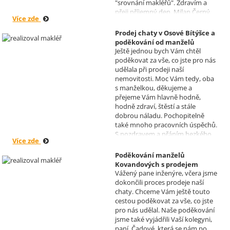
"srovnání makléřů". Zdravím a
přeji příjemný den, Milan Černý,
Více zde
Hranice
Prodej chaty v Osové Bítýšce a
poděkování od manželů
Ještě jednou bych Vám chtěl
Kovandových
poděkovat za vše, co jste pro nás
Realizoval makléř: Sylva
udělala při prodeji naší
Čadová
nemovitosti. Moc Vám tedy, oba
s manželkou, děkujeme a
přejeme Vám hlavně hodně,
hodně zdraví, štěstí a stále
dobrou náladu. Pochopitelně
také mnoho pracovních úspěchů.
S pozdravem a přáním hezkého
Více zde
dne Hana a Jan Kovandovi
Poděkování manželů
Kovandových s prodejem
Vážený pane inženýre, včera jsme
chaty v Osové Bítýšce
dokončili proces prodeje naší
Realizoval makléř: David
chaty. Chceme Vám ještě touto
Vašíček
cestou poděkovat za vše, co jste
pro nás udělal. Naše poděkování
jsme také vyjádřili Vaší kolegyni,
paní, Čadové, která se nám po