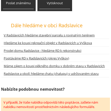
Poslat známému
Vytisknout
Dále hledáme v obci Radslavice
V Radslavicích hledáme stavební parcelu s rovinatým terénem
Hledáme ke koupi rekreační objekt v Radslavicích u Vyškova
Prodej domu Radslavice - hledáme RD k rekonstrukci
Poptáváme RD v Radslavicích (okres Vyškov)
Máme zájem o koupi pěkného domku v dobrém stavu v Radslavicích
Radslavice a okolí: hledáme chatu (chalupu) v udržovaném stavu
Nabízíte podobnou nemovitost?
V případě, že Vaše nabídka odpovídá této poptávce, zašlete nám
nabídku nemovitosti prostřednictvím následujícího formuláře.