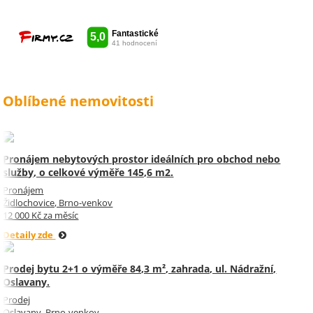
vše udělala radost. Takže ještě
jednou děkuji Sylvi.
Oblíbené nemovitosti
Pronájem nebytových prostor ideálních pro obchod nebo
služby, o celkové výměře 145,6 m2.
Pronájem
Židlochovice, Brno-venkov
12 000 Kč za měsíc
Detaily zde
Prodej bytu 2+1 o výměře 84,3 m², zahrada, ul. Nádražní,
Oslavany.
Prodej
Oslavany, Brno-venkov