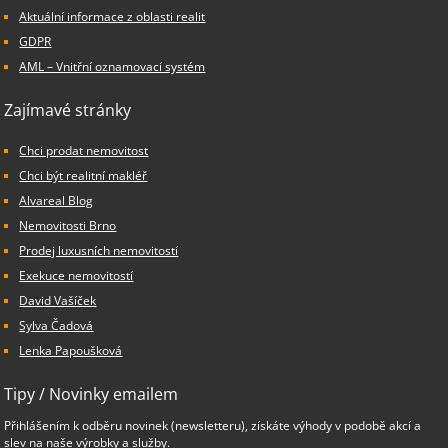
Aktuální informace z oblasti realit
GDPR
AML – Vnitřní oznamovací systém
Zajímavé stránky
Chci prodat nemovitost
Chci být realitní makléř
Alvareal Blog
Nemovitosti Brno
Prodej luxusních nemovitostí
Exekuce nemovitostí
David Vašíček
Sylva Čadová
Lenka Papoušková
Tipy / Novinky emailem
Přihlášením k odběru novinek (newsletteru), získáte výhody v podobě akcí a
slev na naše výrobky a služby.