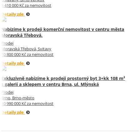
5 410 000 Kč za nemovitost
Detaily zde
Nabízíme k prodeji komerční nemovitost v centru města
Moravská Třebová.
Prodej
Moravská Třebová, Svitavy
10 800 000 Kč za nemovitost
Detaily zde
Exkluzivně nabízíme k prodeji prostorný byt 3+kk 108 m²
s galerií a sklepem v centru Brna, ul. Mlýnská
Prodej
Brno, Brno-město
10 990 000 Kč za nemovitost
Detaily zde