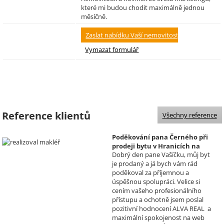
které mi budou chodit maximálně jednou
měsíčně.
Reference klientů
Všechny reference
Poděkování pana Černého při
prodeji bytu v Hranicích na
Dobrý den pane Vašíčku, můj byt
Moravě
je prodaný a já bych vám rád
Realizoval makléř: David
poděkoval za příjemnou a
Vašíček
úspěšnou spolupráci. Velice si
cením vašeho profesionálního
přístupu a ochotně jsem poslal
pozitivní hodnocení ALVA REAL a
maximální spokojenost na web