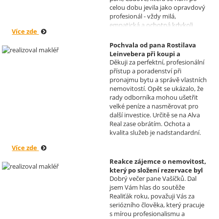
celou dobu jevila jako opravdový
profesionál - vždy milá,
empatická a ochotná kdykoli
Více zde
pomoci s řešením jakéhokoli
problému. Vaše společnost i Vy v
Pochvala od pana Rostilava
nás získáváte opravdu spokojené
Leinvebera při koupi a
klienty, kteří budou vaše služby
Děkuji za perfektní, profesionální
následném pronájmu
vždy doporučovat každému, kdo
přístup a poradenství při
investiční nemovitosti
je potřebuje. Věřím, že se na Vás
pronajmu bytu a správě vlastních
Realizoval makléř: David
budeme moci obrátit i v případě
nemovitostí. Opět se ukázalo, že
Vašíček
prodeje, který plánujeme v
rady odborníka mohou ušetřit
budoucnu uskutečnit. Se
velké peníze a nasměrovat pro
srdečným pozdravem a přáním
další investice. Určitě se na Alva
mnoho zdraví i úspěchů Vám
Real zase obrátím. Ochota a
přejí manželé Kovandovi
kvalita služeb je nadstandardní.
Více zde
Reakce zájemce o nemovitost,
který po složení rezervace byl
Dobrý večer pane Vašíčků. Dal
nucen od koupi odstoupit.
jsem Vám hlas do soutěže
Realizoval makléř: David
Realiťák roku, považuji Vás za
Vašíček
seriózního člověka, který pracuje
s mírou profesionalismu a