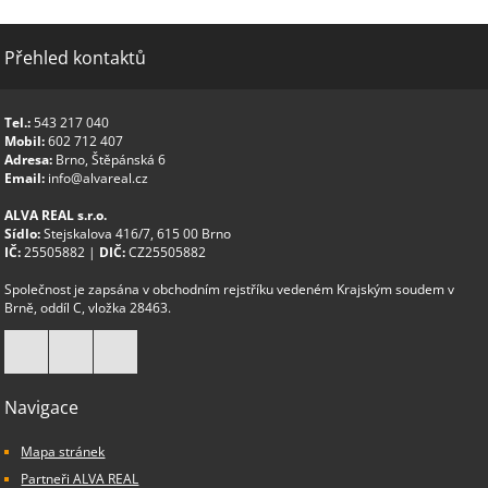
Přehled kontaktů
Tel.:
543 217 040
Mobil:
602 712 407
Adresa:
Brno, Štěpánská 6
Email:
info@alvareal.cz
ALVA REAL s.r.o.
Sídlo:
Stejskalova 416/7, 615 00 Brno
IČ:
25505882 |
DIČ:
CZ25505882
Společnost je zapsána v obchodním rejstříku vedeném Krajským soudem v
Brně, oddíl C, vložka 28463.
Navigace
Mapa stránek
Partneři ALVA REAL