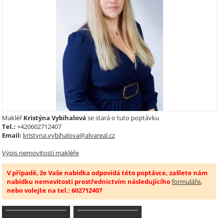
Makléř
Kristýna Vybíhalová
se stará o tuto poptávku
Tel.:
+420602712407
Email:
kristyna.vybihalova@alvareal.cz
Výpis nemovitostí makléře
V případě, že Vaše nabídka odpovídá této poptávce, zašlete nám
nabídku nemovitosti prostřednictvím následujícího
formuláře
,
nebo volejte na tel.: 602712407