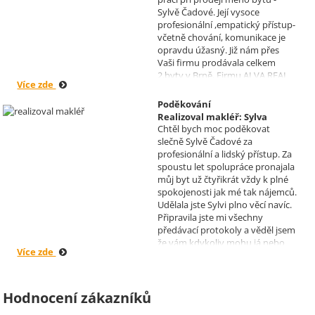
Sylvě Čadové. Její vysoce
profesionální ,empatický přístup-
včetně chování, komunikace je
opravdu úžasný. Již nám přes
Vaši firmu prodávala celkem
2.byty v Brně. Firmu ALVA REAL
Více zde
doporučuji mnoha známým.
Krásné dny Vám a Vašim
Poděkování
zaměstnancům. Irena Höklová,
Realizoval makléř: Sylva
Brno
Chtěl bych moc poděkovat
Čadová
slečně Sylvě Čadové za
profesionální a lidský přístup. Za
spoustu let spolupráce pronajala
můj byt už čtyřikrát vždy k plné
spokojenosti jak mé tak nájemců.
Udělala jste Sylvi plno věcí navíc.
Připravila jste mi všechny
předávací protokoly a věděl jsem
že vám kdykoliv mohu já nebo
Více zde
moji nájemníci zavolat, když by
bylo potřeba cokoliv vyřešit. Díky
moc za vše je pro mě radost s
vámi spolupracovat . Snad vám
Hodnocení zákazníků
kytka jako malé poděkování za