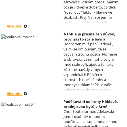
zároveň s lidským porozuměním,
což je v dnešní době to, co dělá
"rozdílový" faktor - hlavně ve
službách. Přeji Vám příjemné
svátky a úspěšný vstup do
Více zde
nového roku. R. Kortánek.
A tohle je přesně ten důvod,
proč nás to stále baví a
Dobrý den milá paní Čadová ,
naplňuje, poděkování od pana
velmi se omlouvám, že se
Míška.
ozývám trochu pozdě. Nicméně
Realizoval makléř: Sylva
si obrovsky vážím toho co pro
Čadová
mně stále vyřizujete a to taky
zůstane navždy v mých
vzpomínkách Při všech
starostech dnešní doby a
mnohých zklamáních je vaše
laskavost a ochota jako by z
Více zde
jiného světa. Moc děkuji za
informace a děkuji za vaše úsilí.
Poděkování od Ireny Höklové,
Zatím se mějte moc a moc hezky.
prodej dvou bytů v Brně
S pozdravem Pavel Míšek
Chci i touto formou /děkovala
Realizoval makléř: Sylva
jsem i osobně/ moooooc
Čadová
poděkovat za super odvedenou
práci při prodeji mého bytu -