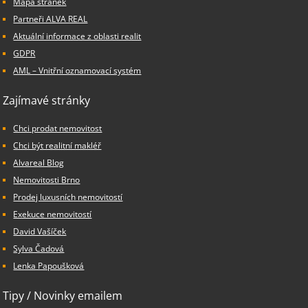
Mapa stránek
Partneři ALVA REAL
Aktuální informace z oblasti realit
GDPR
AML – Vnitřní oznamovací systém
Zajímavé stránky
Chci prodat nemovitost
Chci být realitní makléř
Alvareal Blog
Nemovitosti Brno
Prodej luxusních nemovitostí
Exekuce nemovitostí
David Vašíček
Sylva Čadová
Lenka Papoušková
Tipy / Novinky emailem