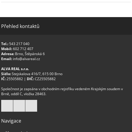
Přehled kontaktů
Tel.:
543 217 040
Mobil:
602 712 407
Adresa:
Brno, Štěpánská 6
Email:
info@alvareal.cz
ALVA REAL s.r.o.
Sídlo:
Stejskalova 416/7, 615 00 Brno
IČ:
25505882 |
DIČ:
CZ25505882
Společnost je zapsána v obchodním rejstříku vedeném Krajským soudem v
Brně, oddíl C, vložka 28463.
Navigace