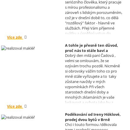
seriózního člověka, který pracuje
s mírou profesionalismu a
zároveň s lidským porozuměním,
což je v dnešní době to, co dělá
"rozdílový" faktor - hlavně ve
službách. Přeji Vám příjemné
svátky a úspěšný vstup do
Více zde
nového roku. R. Kortánek.
A tohle je přesně ten důvod,
proč nás to stále baví a
Dobrý den milá paní Čadová ,
naplňuje, poděkování od pana
velmi se omlouvám, že se
Míška.
ozývám trochu pozdě. Nicméně
Realizoval makléř: Sylva
si obrovsky vážím toho co pro
Čadová
mně stále vyřizujete a to taky
zůstane navždy v mých
vzpomínkách Při všech
starostech dnešní doby a
mnohých zklamáních je vaše
laskavost a ochota jako by z
Více zde
jiného světa. Moc děkuji za
informace a děkuji za vaše úsilí.
Poděkování od Ireny Höklové,
Zatím se mějte moc a moc hezky.
prodej dvou bytů v Brně
S pozdravem Pavel Míšek
Chci i touto formou /děkovala
Realizoval makléř: Sylva
jsem i osobně/ moooooc