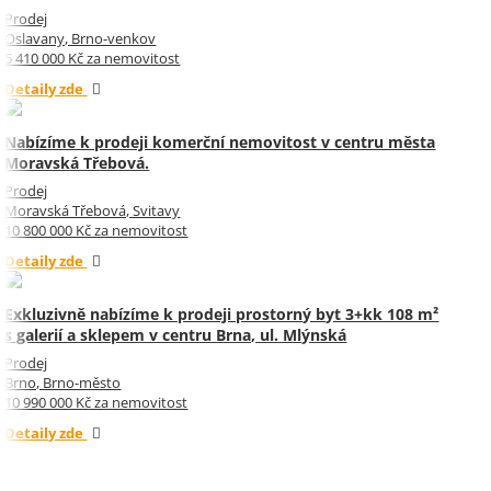
Prodej
Oslavany, Brno-venkov
5 410 000 Kč za nemovitost
Detaily zde
Nabízíme k prodeji komerční nemovitost v centru města
Moravská Třebová.
Prodej
Moravská Třebová, Svitavy
10 800 000 Kč za nemovitost
Detaily zde
Exkluzivně nabízíme k prodeji prostorný byt 3+kk 108 m²
s galerií a sklepem v centru Brna, ul. Mlýnská
Prodej
Brno, Brno-město
10 990 000 Kč za nemovitost
Detaily zde