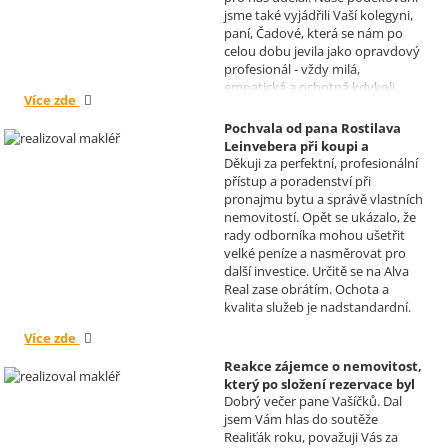
jsme také vyjádřili Vaší kolegyni,
paní, Čadové, která se nám po
celou dobu jevila jako opravdový
profesionál - vždy milá,
empatická a ochotná kdykoli
Více zde
pomoci s řešením jakéhokoli
problému. Vaše společnost i Vy v
Pochvala od pana Rostilava
nás získáváte opravdu spokojené
Leinvebera při koupi a
klienty, kteří budou vaše služby
Děkuji za perfektní, profesionální
následném pronájmu
vždy doporučovat každému, kdo
přístup a poradenství při
investiční nemovitosti
je potřebuje. Věřím, že se na Vás
pronajmu bytu a správě vlastních
Realizoval makléř: David
budeme moci obrátit i v případě
nemovitostí. Opět se ukázalo, že
Vašíček
prodeje, který plánujeme v
rady odborníka mohou ušetřit
budoucnu uskutečnit. Se
velké peníze a nasměrovat pro
srdečným pozdravem a přáním
další investice. Určitě se na Alva
mnoho zdraví i úspěchů Vám
Real zase obrátím. Ochota a
přejí manželé Kovandovi
kvalita služeb je nadstandardní.
Více zde
Reakce zájemce o nemovitost,
který po složení rezervace byl
Dobrý večer pane Vašíčků. Dal
nucen od koupi odstoupit.
jsem Vám hlas do soutěže
Realizoval makléř: David
Realiťák roku, považuji Vás za
Vašíček