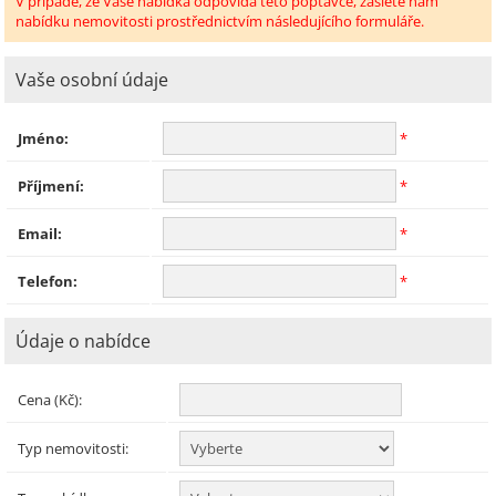
V případě, že Vaše nabídka odpovídá této poptávce, zašlete nám
nabídku nemovitosti prostřednictvím následujícího formuláře.
Vaše osobní údaje
Jméno:
*
Příjmení:
*
Email:
*
Telefon:
*
Údaje o nabídce
Cena (Kč):
Typ nemovitosti: