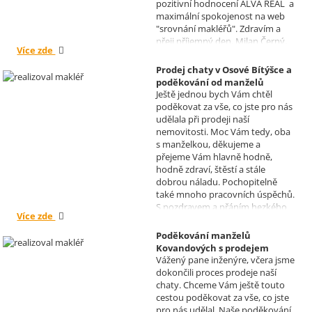
pozitivní hodnocení ALVA REAL a
maximální spokojenost na web
"srovnání makléřů". Zdravím a
přeji příjemný den, Milan Černý,
Více zde
Hranice
Prodej chaty v Osové Bítýšce a
poděkování od manželů
Ještě jednou bych Vám chtěl
Kovandových
poděkovat za vše, co jste pro nás
Realizoval makléř: Sylva
udělala při prodeji naší
Čadová
nemovitosti. Moc Vám tedy, oba
s manželkou, děkujeme a
přejeme Vám hlavně hodně,
hodně zdraví, štěstí a stále
dobrou náladu. Pochopitelně
také mnoho pracovních úspěchů.
S pozdravem a přáním hezkého
Více zde
dne Hana a Jan Kovandovi
Poděkování manželů
Kovandových s prodejem
Vážený pane inženýre, včera jsme
chaty v Osové Bítýšce
dokončili proces prodeje naší
Realizoval makléř: David
chaty. Chceme Vám ještě touto
Vašíček
cestou poděkovat za vše, co jste
pro nás udělal. Naše poděkování