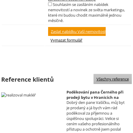
Souhlasím se zasíláním nabídek
nemovitostí a novinek ze světa marketingu,
které mi budou chodit maximálně jednou
měsíčně.
Reference klientů
Všechny reference
Poděkování pana Černého při
prodeji bytu v Hranicích na
Dobrý den pane Vašíčku, můj byt
Moravě
je prodaný a já bych vám rád
Realizoval makléř: David
poděkoval za příjemnou a
Vašíček
úspěšnou spolupráci. Velice si
cením vašeho profesionálního
přístupu a ochotně jsem poslal