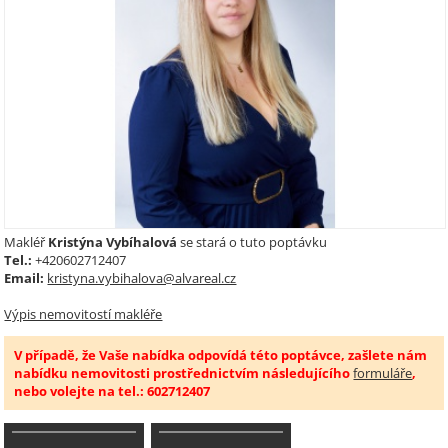
Makléř
Kristýna Vybíhalová
se stará o tuto poptávku
Tel.:
+420602712407
Email:
kristyna.vybihalova@alvareal.cz
Výpis nemovitostí makléře
V případě, že Vaše nabídka odpovídá této poptávce, zašlete nám
nabídku nemovitosti prostřednictvím následujícího
formuláře
,
nebo volejte na tel.: 602712407