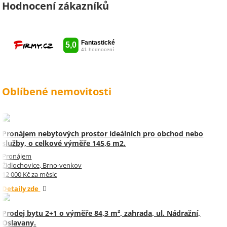
vámi spolupracovat . Snad vám
Hodnocení zákazníků
kytka jako malé poděkování za
vše udělala radost. Takže ještě
jednou děkuji Sylvi.
Oblíbené nemovitosti
Pronájem nebytových prostor ideálních pro obchod nebo
služby, o celkové výměře 145,6 m2.
Pronájem
Židlochovice, Brno-venkov
12 000 Kč za měsíc
Detaily zde
Prodej bytu 2+1 o výměře 84,3 m², zahrada, ul. Nádražní,
Oslavany.