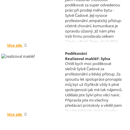
Čadová
poděkovat za super odvedenou
práci při prodeji mého bytu -
Sylvě Čadové. Její vysoce
profesionální ,empatický přístup-
včetně chování, komunikace je
opravdu úžasný. Již nám přes
Vaši firmu prodávala celkem
2.byty v Brně. Firmu ALVA REAL
Více zde
doporučuji mnoha známým.
Krásné dny Vám a Vašim
Poděkování
zaměstnancům. Irena Höklová,
Realizoval makléř: Sylva
Brno
Chtěl bych moc poděkovat
Čadová
slečně Sylvě Čadové za
profesionální a lidský přístup. Za
spoustu let spolupráce pronajala
můj byt už čtyřikrát vždy k plné
spokojenosti jak mé tak nájemců.
Udělala jste Sylvi plno věcí navíc.
Připravila jste mi všechny
předávací protokoly a věděl jsem
že vám kdykoliv mohu já nebo
Více zde
moji nájemníci zavolat, když by
bylo potřeba cokoliv vyřešit. Díky
moc za vše je pro mě radost s