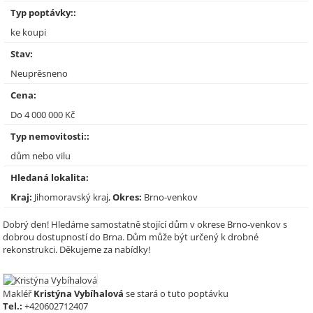
Typ poptávky::
ke koupi
Stav:
Neuprěsneno
Cena:
Do 4 000 000 Kč
Typ nemovitosti::
dům nebo vilu
Hledaná lokalita:
Kraj:
Jihomoravský kraj,
Okres:
Brno-venkov
Dobrý den! Hledáme samostatně stojící dům v okrese Brno-venkov s
dobrou dostupností do Brna. Dům může být určený k drobné
rekonstrukci. Děkujeme za nabídky!
Makléř
Kristýna Vybíhalová
se stará o tuto poptávku
Tel.:
+420602712407