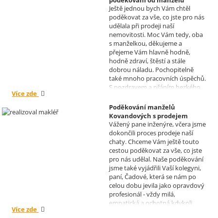
Ještě jednou bych Vám chtěl
Kovandových
poděkovat za vše, co jste pro nás
Realizoval makléř: Sylva
udělala při prodeji naší
Čadová
nemovitosti. Moc Vám tedy, oba
s manželkou, děkujeme a
přejeme Vám hlavně hodně,
hodně zdraví, štěstí a stále
dobrou náladu. Pochopitelně
také mnoho pracovních úspěchů.
S pozdravem a přáním hezkého
Více zde
dne Hana a Jan Kovandovi
Poděkování manželů
Kovandových s prodejem
Vážený pane inženýre, včera jsme
chaty v Osové Bítýšce
dokončili proces prodeje naší
Realizoval makléř: David
chaty. Chceme Vám ještě touto
Vašíček
cestou poděkovat za vše, co jste
pro nás udělal. Naše poděkování
jsme také vyjádřili Vaší kolegyni,
paní, Čadové, která se nám po
celou dobu jevila jako opravdový
profesionál - vždy milá,
empatická a ochotná kdykoli
Více zde
pomoci s řešením jakéhokoli