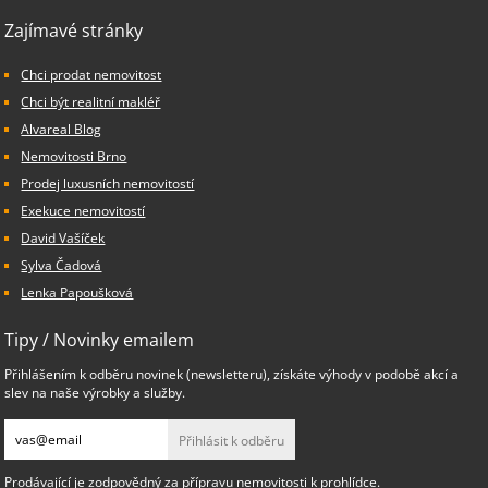
Zajímavé stránky
Chci prodat nemovitost
Chci být realitní makléř
Alvareal Blog
Nemovitosti Brno
Prodej luxusních nemovitostí
Exekuce nemovitostí
David Vašíček
Sylva Čadová
Lenka Papoušková
Tipy / Novinky emailem
Přihlášením k odběru novinek (newsletteru), získáte výhody v podobě akcí a
slev na naše výrobky a služby.
Přihlásit k odběru
Prodávající je zodpovědný za přípravu nemovitosti k prohlídce.