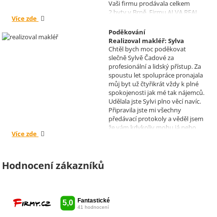
Vaši firmu prodávala celkem
2.byty v Brně. Firmu ALVA REAL
Více zde
doporučuji mnoha známým.
Krásné dny Vám a Vašim
Poděkování
zaměstnancům. Irena Höklová,
Realizoval makléř: Sylva
Brno
Chtěl bych moc poděkovat
Čadová
slečně Sylvě Čadové za
profesionální a lidský přístup. Za
spoustu let spolupráce pronajala
můj byt už čtyřikrát vždy k plné
spokojenosti jak mé tak nájemců.
Udělala jste Sylvi plno věcí navíc.
Připravila jste mi všechny
předávací protokoly a věděl jsem
že vám kdykoliv mohu já nebo
Více zde
moji nájemníci zavolat, když by
bylo potřeba cokoliv vyřešit. Díky
moc za vše je pro mě radost s
vámi spolupracovat . Snad vám
Hodnocení zákazníků
kytka jako malé poděkování za
vše udělala radost. Takže ještě
jednou děkuji Sylvi.