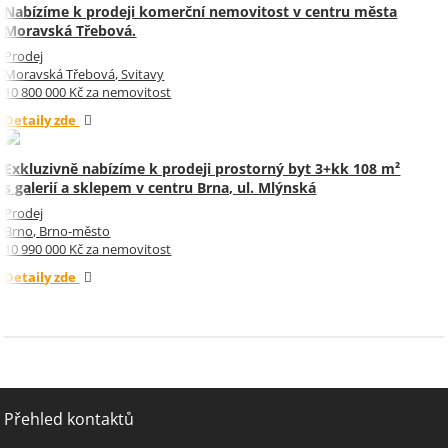
Nabízíme k prodeji komerční nemovitost v centru města
Moravská Třebová.
Prodej
Moravská Třebová, Svitavy
10 800 000 Kč za nemovitost
Detaily zde
Exkluzivně nabízíme k prodeji prostorný byt 3+kk 108 m²
s galerií a sklepem v centru Brna, ul. Mlýnská
Prodej
Brno, Brno-město
10 990 000 Kč za nemovitost
Detaily zde
Přehled kontaktů