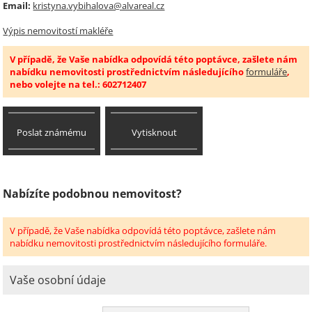
Email:
kristyna.vybihalova@alvareal.cz
Výpis nemovitostí makléře
V případě, že Vaše nabídka odpovídá této poptávce, zašlete nám
nabídku nemovitosti prostřednictvím následujícího
formuláře
,
nebo volejte na tel.: 602712407
Poslat známému
Vytisknout
Nabízíte podobnou nemovitost?
V případě, že Vaše nabídka odpovídá této poptávce, zašlete nám
nabídku nemovitosti prostřednictvím následujícího formuláře.
Vaše osobní údaje