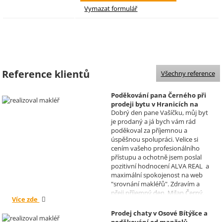
Reference klientů
Všechny reference
Poděkování pana Černého při
prodeji bytu v Hranicích na
Dobrý den pane Vašíčku, můj byt
Moravě
je prodaný a já bych vám rád
Realizoval makléř: David
poděkoval za příjemnou a
Vašíček
úspěšnou spolupráci. Velice si
cením vašeho profesionálního
přístupu a ochotně jsem poslal
pozitivní hodnocení ALVA REAL a
maximální spokojenost na web
"srovnání makléřů". Zdravím a
přeji příjemný den, Milan Černý,
Více zde
Hranice
Prodej chaty v Osové Bítýšce a
poděkování od manželů