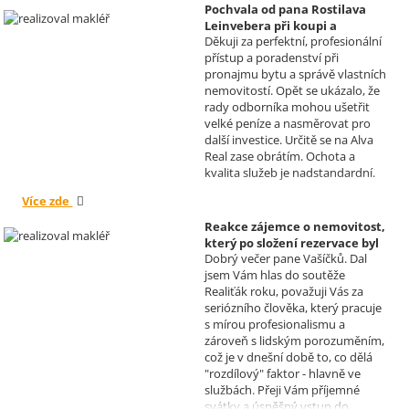
problému. Vaše společnost i Vy v
Pochvala od pana Rostilava
nás získáváte opravdu spokojené
Leinvebera při koupi a
klienty, kteří budou vaše služby
Děkuji za perfektní, profesionální
následném pronájmu
vždy doporučovat každému, kdo
přístup a poradenství při
investiční nemovitosti
je potřebuje. Věřím, že se na Vás
pronajmu bytu a správě vlastních
Realizoval makléř: David
budeme moci obrátit i v případě
nemovitostí. Opět se ukázalo, že
Vašíček
prodeje, který plánujeme v
rady odborníka mohou ušetřit
budoucnu uskutečnit. Se
velké peníze a nasměrovat pro
srdečným pozdravem a přáním
další investice. Určitě se na Alva
mnoho zdraví i úspěchů Vám
Real zase obrátím. Ochota a
přejí manželé Kovandovi
kvalita služeb je nadstandardní.
Více zde
Reakce zájemce o nemovitost,
který po složení rezervace byl
Dobrý večer pane Vašíčků. Dal
nucen od koupi odstoupit.
jsem Vám hlas do soutěže
Realizoval makléř: David
Realiťák roku, považuji Vás za
Vašíček
seriózního člověka, který pracuje
s mírou profesionalismu a
zároveň s lidským porozuměním,
což je v dnešní době to, co dělá
"rozdílový" faktor - hlavně ve
službách. Přeji Vám příjemné
svátky a úspěšný vstup do