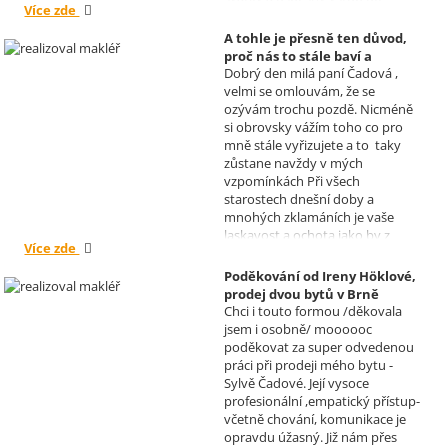
Více zde
nového roku. R. Kortánek.
A tohle je přesně ten důvod,
proč nás to stále baví a
Dobrý den milá paní Čadová ,
naplňuje, poděkování od pana
velmi se omlouvám, že se
Míška.
ozývám trochu pozdě. Nicméně
Realizoval makléř: Sylva
si obrovsky vážím toho co pro
Čadová
mně stále vyřizujete a to taky
zůstane navždy v mých
vzpomínkách Při všech
starostech dnešní doby a
mnohých zklamáních je vaše
laskavost a ochota jako by z
Více zde
jiného světa. Moc děkuji za
informace a děkuji za vaše úsilí.
Poděkování od Ireny Höklové,
Zatím se mějte moc a moc hezky.
prodej dvou bytů v Brně
S pozdravem Pavel Míšek
Chci i touto formou /děkovala
Realizoval makléř: Sylva
jsem i osobně/ moooooc
Čadová
poděkovat za super odvedenou
práci při prodeji mého bytu -
Sylvě Čadové. Její vysoce
profesionální ,empatický přístup-
včetně chování, komunikace je
opravdu úžasný. Již nám přes