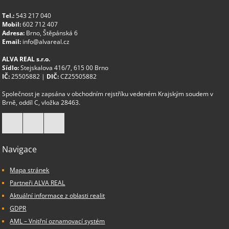
Tel.:
543 217 040
Mobil:
602 712 407
Adresa:
Brno, Štěpánská 6
Email:
info@alvareal.cz
ALVA REAL s.r.o.
Sídlo:
Stejskalova 416/7, 615 00 Brno
IČ:
25505882 |
DIČ:
CZ25505882
Společnost je zapsána v obchodním rejstříku vedeném Krajským soudem v
Brně, oddíl C, vložka 28463.
Navigace
Mapa stránek
Partneři ALVA REAL
Aktuální informace z oblasti realit
GDPR
AML – Vnitřní oznamovací systém