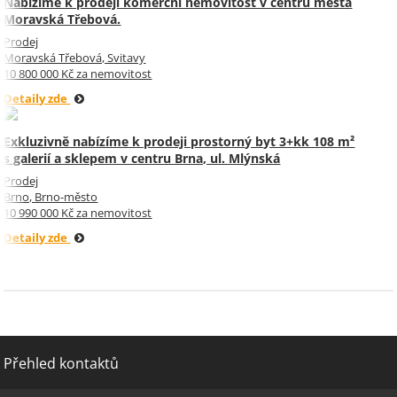
Nabízíme k prodeji komerční nemovitost v centru města
Moravská Třebová.
Prodej
Moravská Třebová, Svitavy
10 800 000 Kč za nemovitost
Detaily zde
Exkluzivně nabízíme k prodeji prostorný byt 3+kk 108 m²
s galerií a sklepem v centru Brna, ul. Mlýnská
Prodej
Brno, Brno-město
10 990 000 Kč za nemovitost
Detaily zde
Přehled kontaktů