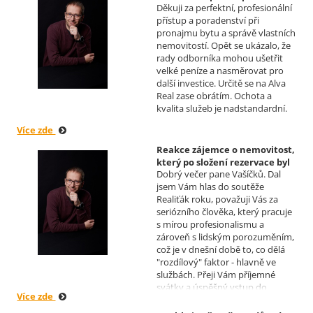
klienty, kteří budou vaše služby
Děkuji za perfektní, profesionální
následném pronájmu
vždy doporučovat každému, kdo
přístup a poradenství při
investiční nemovitosti
je potřebuje. Věřím, že se na Vás
pronajmu bytu a správě vlastních
Realizoval makléř: David
budeme moci obrátit i v případě
nemovitostí. Opět se ukázalo, že
Vašíček
prodeje, který plánujeme v
rady odborníka mohou ušetřit
budoucnu uskutečnit. Se
velké peníze a nasměrovat pro
srdečným pozdravem a přáním
další investice. Určitě se na Alva
mnoho zdraví i úspěchů Vám
Real zase obrátím. Ochota a
přejí manželé Kovandovi
kvalita služeb je nadstandardní.
Více zde
Reakce zájemce o nemovitost,
který po složení rezervace byl
Dobrý večer pane Vašíčků. Dal
nucen od koupi odstoupit.
jsem Vám hlas do soutěže
Realizoval makléř: David
Realiťák roku, považuji Vás za
Vašíček
seriózního člověka, který pracuje
s mírou profesionalismu a
zároveň s lidským porozuměním,
což je v dnešní době to, co dělá
"rozdílový" faktor - hlavně ve
službách. Přeji Vám příjemné
svátky a úspěšný vstup do
Více zde
nového roku. R. Kortánek.