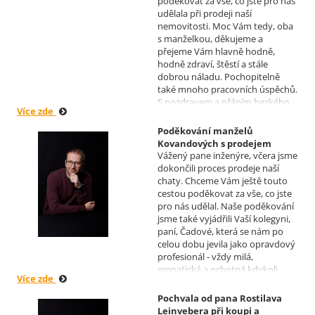
poděkovat za vše, co jste pro nás
Realizoval makléř: Sylva
udělala při prodeji naší
Čadová
nemovitosti. Moc Vám tedy, oba
s manželkou, děkujeme a
přejeme Vám hlavně hodně,
hodně zdraví, štěstí a stále
dobrou náladu. Pochopitelně
také mnoho pracovních úspěchů.
S pozdravem a přáním hezkého
Více zde
dne Hana a Jan Kovandovi
Poděkování manželů
Kovandových s prodejem
Vážený pane inženýre, včera jsme
chaty v Osové Bítýšce
dokončili proces prodeje naší
Realizoval makléř: David
chaty. Chceme Vám ještě touto
Vašíček
cestou poděkovat za vše, co jste
pro nás udělal. Naše poděkování
jsme také vyjádřili Vaší kolegyni,
paní, Čadové, která se nám po
celou dobu jevila jako opravdový
profesionál - vždy milá,
empatická a ochotná kdykoli
Více zde
pomoci s řešením jakéhokoli
problému. Vaše společnost i Vy v
Pochvala od pana Rostilava
nás získáváte opravdu spokojené
Leinvebera při koupi a