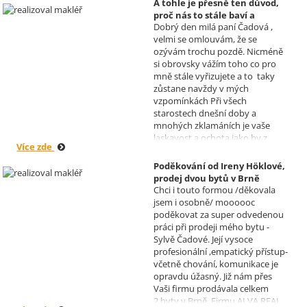
A tohle je přesně ten důvod,
proč nás to stále baví a
Dobrý den milá paní Čadová ,
naplňuje, poděkování od pana
velmi se omlouvám, že se
Míška.
ozývám trochu pozdě. Nicméně
Realizoval makléř: Sylva
si obrovsky vážím toho co pro
Čadová
mně stále vyřizujete a to taky
zůstane navždy v mých
vzpomínkách Při všech
starostech dnešní doby a
mnohých zklamáních je vaše
laskavost a ochota jako by z
Více zde
jiného světa. Moc děkuji za
informace a děkuji za vaše úsilí.
Poděkování od Ireny Höklové,
Zatím se mějte moc a moc hezky.
prodej dvou bytů v Brně
S pozdravem Pavel Míšek
Chci i touto formou /děkovala
Realizoval makléř: Sylva
jsem i osobně/ moooooc
Čadová
poděkovat za super odvedenou
práci při prodeji mého bytu -
Sylvě Čadové. Její vysoce
profesionální ,empatický přístup-
včetně chování, komunikace je
opravdu úžasný. Již nám přes
Vaši firmu prodávala celkem
2.byty v Brně. Firmu ALVA REAL