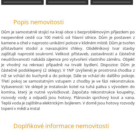
Popis nemovitosti
Dům je samostatně stojící na kraji obce s bezproblémovým příjezdem po
nezpevněné cestě cca 100 metrů od hlavní silnice. Dům je postaven z
kamene a cihel v naprosto unikátní poloze v klidném místě. Dům je tvořen
přístavbami stodol a navazujícími chlévy. Obdélníkový tvar stavby
zajišťujě naprosté soukromí. Velikost přístaveb, zastavěnosti a částečné
neudržovanosti nabádá zájemce pro vytvoření vlastního záměru. Objekt
je vhodný na rekreaci případně na trvalé bydlení. Dispozice: Dům je
částečně podsklepený (2 sklepy). V 1NP (zvýšené) je prostroná chodba z
níž se vchází do kuchyně a do pokoje. Dále se vchází do dalšího pokoje.
Třetí pokoj se samostatným vstupem z chodby je ve fázi rekonstrukce.
Vybavenost: Ve sklepě je instalován kotel na tuhá paliva s vývodem do
komína, který je nutné vyvložkovat. Započata rekonstrukce koupelny,
rozvody vody a odpadů jsou hotovy. Plánován sprchový kout a vana.
Teplá voda je zajištěna elektrickým bojlerem. V domě jsou hotovy rozvody
topení v mědi a instal
Doplňkové informace nemovitosti