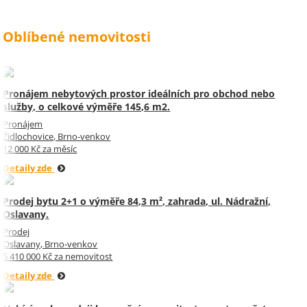
Oblíbené nemovitosti
Pronájem nebytových prostor ideálních pro obchod nebo
služby, o celkové výměře 145,6 m2.
Pronájem
Židlochovice, Brno-venkov
12 000 Kč za měsíc
Detaily zde
Prodej bytu 2+1 o výměře 84,3 m², zahrada, ul. Nádražní,
Oslavany.
Prodej
Oslavany, Brno-venkov
5 410 000 Kč za nemovitost
Detaily zde