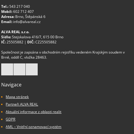
Tel.:
543 217 040
Mobil:
602 712 407
Adresa:
Brno, Štěpánská 6
Email:
info@alvareal.cz
ALVA REAL s.r.o.
Sídlo:
Stejskalova 416/7, 615 00 Brno
IČ:
25505882 |
DIČ:
CZ25505882
Společnost je zapsána v obchodním rejstříku vedeném Krajským soudem v
Brně, oddíl C, vložka 28463.
Navigace
Mapa stránek
Partneři ALVA REAL
Aktuální informace z oblasti realit
GDPR
AML – Vnitřní oznamovací systém