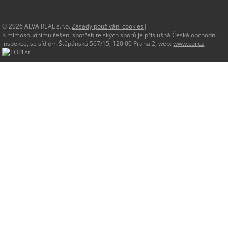
© 2026 ALVA REAL s.r.o.,
Zásady používání cookies
|
K mimosoudnímu řešení spotřebitelských sporů je příslušná Česká obchodní
inspekce, se sídlem Štěpánská 567/15, 120 00 Praha 2, web:
www.coi.cz