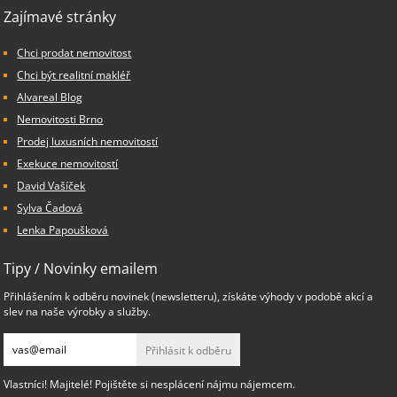
Zajímavé stránky
Chci prodat nemovitost
Chci být realitní makléř
Alvareal Blog
Nemovitosti Brno
Prodej luxusních nemovitostí
Exekuce nemovitostí
David Vašíček
Sylva Čadová
Lenka Papoušková
Tipy / Novinky emailem
Přihlášením k odběru novinek (newsletteru), získáte výhody v podobě akcí a
slev na naše výrobky a služby.
Přihlásit k odběru
Vlastníci! Majitelé! Pojištěte si nesplácení nájmu nájemcem.