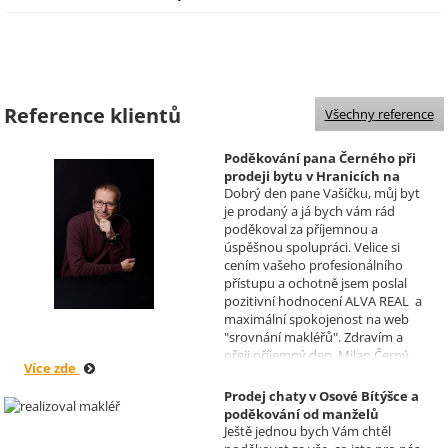
Reference klientů
Všechny reference
Poděkování pana Černého při
prodeji bytu v Hranicích na
Dobrý den pane Vašíčku, můj byt
Moravě
je prodaný a já bych vám rád
Realizoval makléř: David
poděkoval za příjemnou a
Vašíček
úspěšnou spolupráci. Velice si
cením vašeho profesionálního
přístupu a ochotně jsem poslal
pozitivní hodnocení ALVA REAL a
maximální spokojenost na web
"srovnání makléřů". Zdravím a
přeji příjemný den, Milan Černý,
Více zde
Hranice
Prodej chaty v Osové Bítýšce a
poděkování od manželů
Ještě jednou bych Vám chtěl
Kovandových