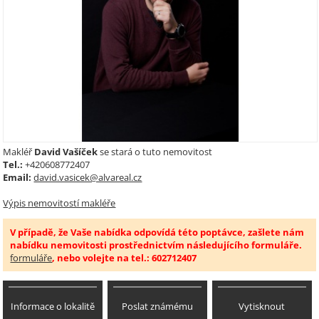
Makléř
David Vašíček
se stará o tuto nemovitost
Tel.:
+420608772407
Email:
david.vasicek@alvareal.cz
Výpis nemovitostí makléře
V případě, že Vaše nabídka odpovídá této poptávce, zašlete nám
nabídku nemovitosti prostřednictvím následujícího formuláře.
formuláře
, nebo volejte na tel.: 602712407
Informace o lokalitě
Poslat známému
Vytisknout