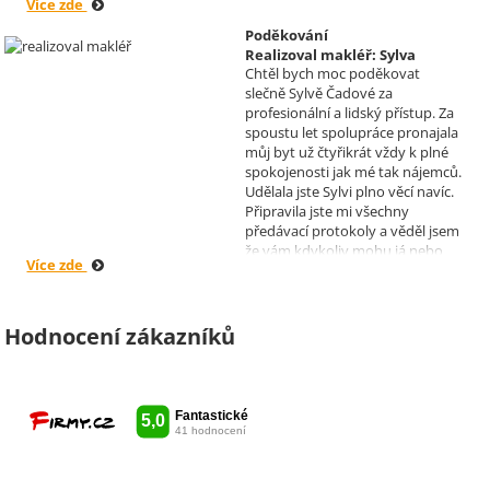
Více zde
doporučuji mnoha známým.
Krásné dny Vám a Vašim
Poděkování
zaměstnancům. Irena Höklová,
Realizoval makléř: Sylva
Brno
Chtěl bych moc poděkovat
Čadová
slečně Sylvě Čadové za
profesionální a lidský přístup. Za
spoustu let spolupráce pronajala
můj byt už čtyřikrát vždy k plné
spokojenosti jak mé tak nájemců.
Udělala jste Sylvi plno věcí navíc.
Připravila jste mi všechny
předávací protokoly a věděl jsem
že vám kdykoliv mohu já nebo
Více zde
moji nájemníci zavolat, když by
bylo potřeba cokoliv vyřešit. Díky
moc za vše je pro mě radost s
vámi spolupracovat . Snad vám
Hodnocení zákazníků
kytka jako malé poděkování za
vše udělala radost. Takže ještě
jednou děkuji Sylvi.