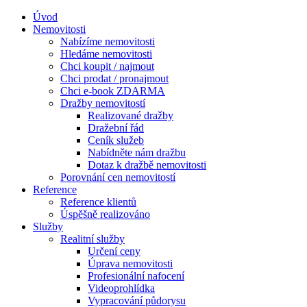
Úvod
Nemovitosti
Nabízíme nemovitosti
Hledáme nemovitosti
Chci koupit / najmout
Chci prodat / pronajmout
Chci e-book ZDARMA
Dražby nemovitostí
Realizované dražby
Dražební řád
Ceník služeb
Nabídněte nám dražbu
Dotaz k dražbě nemovitosti
Porovnání cen nemovitostí
Reference
Reference klientů
Úspěšně realizováno
Služby
Realitní služby
Určení ceny
Úprava nemovitosti
Profesionální nafocení
Videoprohlídka
Vypracování půdorysu