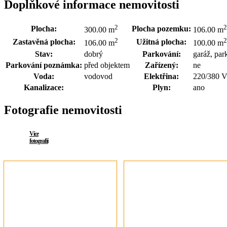
Doplňkové informace nemovitosti
2
2
Plocha:
Plocha pozemku:
300.00 m
106.00 m
2
2
Zastavěná plocha:
Užitná plocha:
106.00 m
100.00 m
Stav:
dobrý
Parkování:
garáž, par
Parkování poznámka:
před objektem
Zařízený:
ne
Voda:
vodovod
Elektřina:
220/380 
Kanalizace:
Plyn:
ano
Fotografie nemovitosti
Více
fotografií