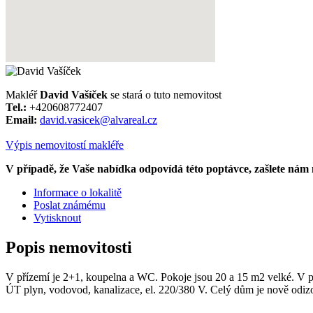
Makléř
David Vašíček
se stará o tuto nemovitost
Tel.:
+420608772407
Email:
david.vasicek@alvareal.cz
Výpis nemovitostí makléře
V případě, že Vaše nabídka odpovídá této poptávce, zašlete nám
Informace o lokalitě
Poslat známému
Vytisknout
Popis nemovitosti
V přízemí je 2+1, koupelna a WC. Pokoje jsou 20 a 15 m2 velké. V po
ÚT plyn, vodovod, kanalizace, el. 220/380 V. Celý dům je nově odizol