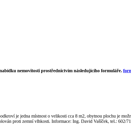
 nabídku nemovitosti prostřednictvím následujícího formuláře.
for
dkroví je jedna místnost o velikosti cca 8 m2, obytnou plochu je možn
ován proti zemní vlhkosti. Informace: Ing. David Vašíček, tel.: 602/7