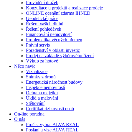
Provádění dražeb
Konzultace u projektů a realizace prodeje
ONLINE ocenění zdarma IHNED
Geodetické práce
Řešení vašich dluhů
Řešení pohledávek
Financování nemovitostí
Problematika věcných břemen
Právní servis
Poradenství v oblasti investic
Prodej na základě výběrového řízení
Výkup za hotové
Něco navíc
Vizualizace
Snímky z dronů
Energetická náročnost budovy
Inspekce nemovitostí
Ochrana majetku
Úklid a malování
Stěhování
Certifikát rizikovosti osob
On-line poradna
O nás
Proč si vybrat ALVA REAL
Poslání a vize ALVA REAL