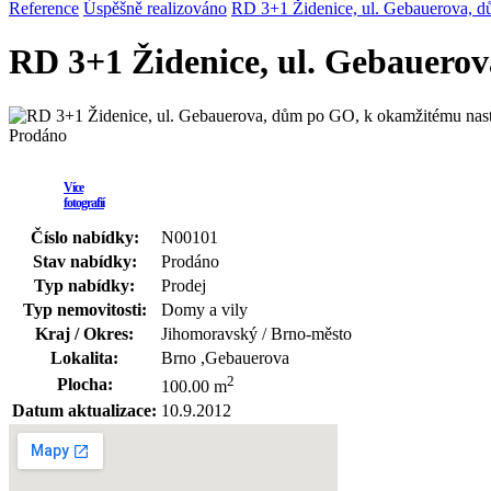
Reference
Úspěšně realizováno
RD 3+1 Židenice, ul. Gebauerova, 
RD 3+1 Židenice, ul. Gebauero
Prodáno
Více
fotografií
Číslo nabídky:
N00101
Stav nabídky:
Prodáno
Typ nabídky:
Prodej
Typ nemovitosti:
Domy a vily
Kraj / Okres:
Jihomoravský / Brno-město
Lokalita:
Brno ,Gebauerova
2
Plocha:
100.00 m
Datum aktualizace:
10.9.2012