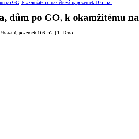
dům po GO, k okamžitému nastěhování, pozemek 106 m2.
va, dům po GO, k okamžitému na