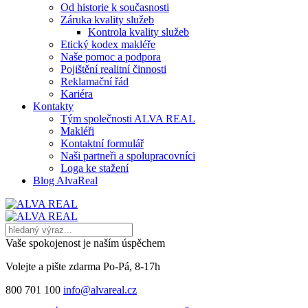
Od historie k současnosti
Záruka kvality služeb
Kontrola kvality služeb
Etický kodex makléře
Naše pomoc a podpora
Pojištění realitní činnosti
Reklamační řád
Kariéra
Kontakty
Tým společnosti ALVA REAL
Makléři
Kontaktní formulář
Naši partneři a spolupracovníci
Loga ke stažení
Blog AlvaReal
Vaše spokojenost je naším úspěchem
Volejte a pište zdarma
Po-Pá, 8-17h
800 701 100
info@alvareal.cz