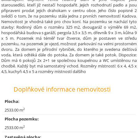
starousedlíci, kteří již nestačí hospodařit. Jejich rozhodnutí padlo a jsou
připraveni prodat jejich drahokam v centru obce. Jeho číslo popisné 2
svědčí o tom, že na pozemku stála jedna z prvních nemovitostí Kadova.
Nemovitost je vhodná také pro chov koní. Na pozemku se nachází tyto
stavby: Rodinný dům o rozměru 325 m2, dvougaráž o výměře 69 m2,
hospodářská budova s garáží, pergola 3,5 x 3,5 m, dřevník 9 x 3 m, kůlna 9
x 5 m. Pozemek má téměř tvar čtverce, dům je postaven ve středu
pozemku, na pozemek je vjezd, možnost parkování na velmi prostorném
dvoru. Za domem je přírodní rybníček, do kterého je svedena dešťová
voda, která odtéká dále do potoka. Za domem je také potok. Dispozice:
Dům má 6 pokojů 2x 2+1 se společnou koupelnou a WC umístěnou na
chodbě. Každý byt má samostatný vchod. Rozměry místností: 6 x 4, 4,5 x
4,5, kuchyň 4,5 x 5 a rozměry místností dalšího
Doplňkové informace nemovitosti
Plocha:
2
2533.00 m
Plocha pozemku:
2
2533.00 m
Zastavěná plocha: