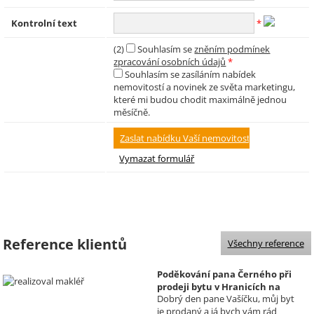
Kontrolní text
*
(2)
Souhlasím se
zněním podmínek
zpracování osobních údajů
*
Souhlasím se zasíláním nabídek
nemovitostí a novinek ze světa marketingu,
které mi budou chodit maximálně jednou
měsíčně.
Reference klientů
Všechny reference
Poděkování pana Černého při
prodeji bytu v Hranicích na
Dobrý den pane Vašíčku, můj byt
Moravě
je prodaný a já bych vám rád
Realizoval makléř: David