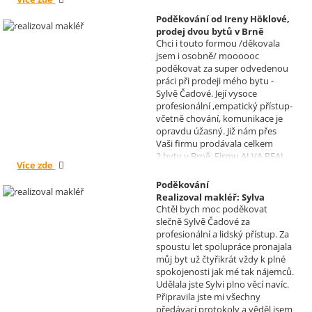
jiného světa. Moc děkuji za
informace a děkuji za vaše úsilí.
Poděkování od Ireny Höklové,
Zatím se mějte moc a moc hezky.
prodej dvou bytů v Brně
S pozdravem Pavel Míšek
Chci i touto formou /děkovala
Realizoval makléř: Sylva
jsem i osobně/ moooooc
Čadová
poděkovat za super odvedenou
práci při prodeji mého bytu -
Sylvě Čadové. Její vysoce
profesionální ,empatický přístup-
včetně chování, komunikace je
opravdu úžasný. Již nám přes
Vaši firmu prodávala celkem
2.byty v Brně. Firmu ALVA REAL
Více zde
doporučuji mnoha známým.
Krásné dny Vám a Vašim
Poděkování
zaměstnancům. Irena Höklová,
Realizoval makléř: Sylva
Brno
Chtěl bych moc poděkovat
Čadová
slečně Sylvě Čadové za
profesionální a lidský přístup. Za
spoustu let spolupráce pronajala
můj byt už čtyřikrát vždy k plné
spokojenosti jak mé tak nájemců.
Udělala jste Sylvi plno věcí navíc.
Připravila jste mi všechny
předávací protokoly a věděl jsem