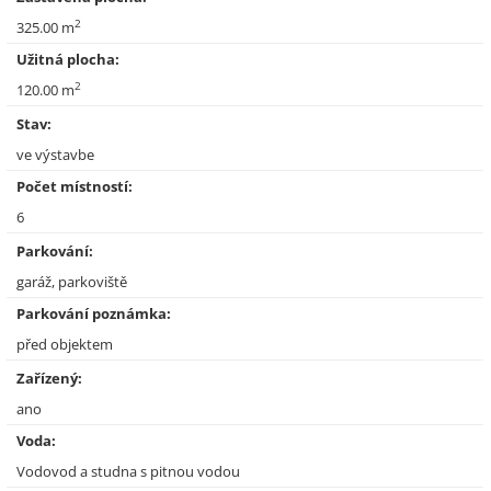
2
325.00 m
Užitná plocha:
2
120.00 m
Stav:
ve výstavbe
Počet místností:
6
Parkování:
garáž, parkoviště
Parkování poznámka:
před objektem
Zařízený:
ano
Voda:
Vodovod a studna s pitnou vodou