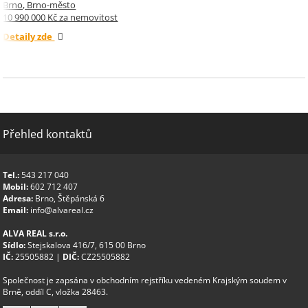
Brno, Brno-město
10 990 000 Kč za nemovitost
Detaily zde
Přehled kontaktů
Tel.:
543 217 040
Mobil:
602 712 407
Adresa:
Brno, Štěpánská 6
Email:
info@alvareal.cz
ALVA REAL s.r.o.
Sídlo:
Stejskalova 416/7, 615 00 Brno
IČ:
25505882 |
DIČ:
CZ25505882
Společnost je zapsána v obchodním rejstříku vedeném Krajským soudem v
Brně, oddíl C, vložka 28463.