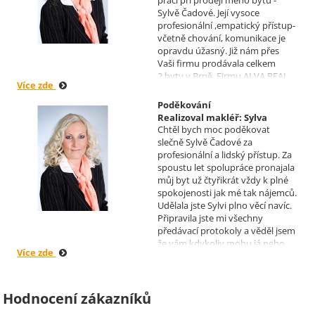
práci při prodeji mého bytu -
Sylvě Čadové. Její vysoce
profesionální ,empatický přístup-
včetně chování, komunikace je
opravdu úžasný. Již nám přes
Vaši firmu prodávala celkem
2.byty v Brně. Firmu ALVA REAL
Více zde
doporučuji mnoha známým.
Krásné dny Vám a Vašim
Poděkování
zaměstnancům. Irena Höklová,
Realizoval makléř: Sylva
Brno
Chtěl bych moc poděkovat
Čadová
slečně Sylvě Čadové za
profesionální a lidský přístup. Za
spoustu let spolupráce pronajala
můj byt už čtyřikrát vždy k plné
spokojenosti jak mé tak nájemců.
Udělala jste Sylvi plno věcí navíc.
Připravila jste mi všechny
předávací protokoly a věděl jsem
že vám kdykoliv mohu já nebo
Více zde
moji nájemníci zavolat, když by
bylo potřeba cokoliv vyřešit. Díky
moc za vše je pro mě radost s
vámi spolupracovat . Snad vám
Hodnocení zákazníků
kytka jako malé poděkování za