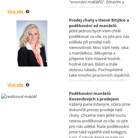
"srovnání makléřů". Zdravím a
přeji příjemný den, Milan Černý,
Více zde
Hranice
Prodej chaty v Osové Bítýšce a
poděkování od manželů
Ještě jednou bych Vám chtěl
Kovandových
poděkovat za vše, co jste pro nás
Realizoval makléř: Sylva
udělala při prodeji naší
Čadová
nemovitosti. Moc Vám tedy, oba
s manželkou, děkujeme a
přejeme Vám hlavně hodně,
hodně zdraví, štěstí a stále
dobrou náladu. Pochopitelně
také mnoho pracovních úspěchů.
S pozdravem a přáním hezkého
Více zde
dne Hana a Jan Kovandovi
Poděkování manželů
Kovandových s prodejem
Vážený pane inženýre, včera jsme
chaty v Osové Bítýšce
dokončili proces prodeje naší
Realizoval makléř: David
chaty. Chceme Vám ještě touto
Vašíček
cestou poděkovat za vše, co jste
pro nás udělal. Naše poděkování
jsme také vyjádřili Vaší kolegyni,
paní, Čadové, která se nám po