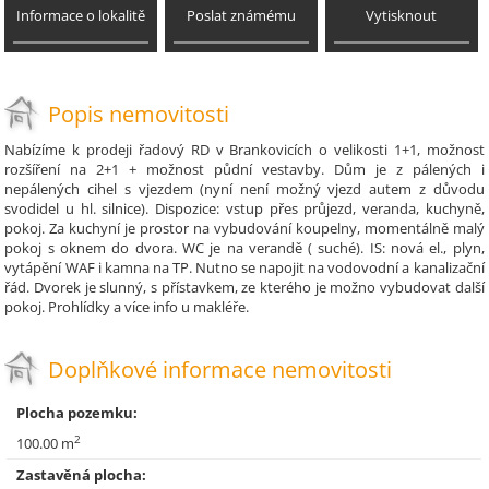
Informace o lokalitě
Poslat známému
Vytisknout
Popis nemovitosti
Nabízíme k prodeji řadový RD v Brankovicích o velikosti 1+1, možnost
rozšíření na 2+1 + možnost půdní vestavby. Dům je z pálených i
nepálených cihel s vjezdem (nyní není možný vjezd autem z důvodu
svodidel u hl. silnice). Dispozice: vstup přes průjezd, veranda, kuchyně,
pokoj. Za kuchyní je prostor na vybudování koupelny, momentálně malý
pokoj s oknem do dvora. WC je na verandě ( suché). IS: nová el., plyn,
vytápění WAF i kamna na TP. Nutno se napojit na vodovodní a kanalizační
řád. Dvorek je slunný, s přístavkem, ze kterého je možno vybudovat další
pokoj. Prohlídky a více info u makléře.
Doplňkové informace nemovitosti
Plocha pozemku:
2
100.00 m
Zastavěná plocha: