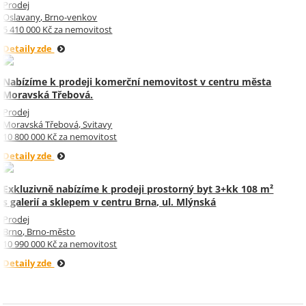
Prodej
Oslavany, Brno-venkov
5 410 000 Kč za nemovitost
Detaily zde
Nabízíme k prodeji komerční nemovitost v centru města
Moravská Třebová.
Prodej
Moravská Třebová, Svitavy
10 800 000 Kč za nemovitost
Detaily zde
Exkluzivně nabízíme k prodeji prostorný byt 3+kk 108 m²
s galerií a sklepem v centru Brna, ul. Mlýnská
Prodej
Brno, Brno-město
10 990 000 Kč za nemovitost
Detaily zde