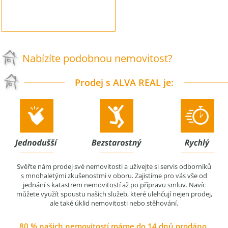
Nabízíte podobnou nemovitost?
Prodej s ALVA REAL je:
Svěřte nám prodej své nemovitosti a užívejte si servis odborníků
s mnohaletými zkušenostmi v oboru. Zajistíme pro vás vše od
jednání s katastrem nemovitostí až po přípravu smluv. Navíc
můžete využít spoustu našich služeb, které ulehčují nejen prodej,
ale také úklid nemovitosti nebo stěhování.
80 % našich nemovitostí máme do 14 dnů prodáno.