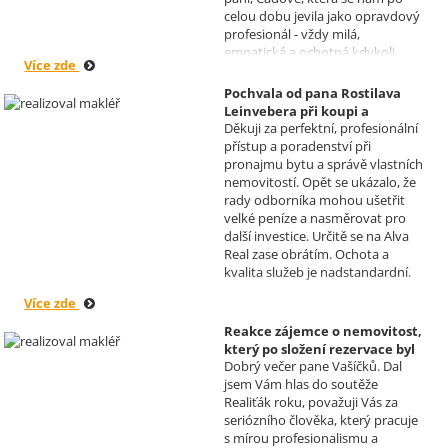
celou dobu jevila jako opravdový
profesionál - vždy milá,
empatická a ochotná kdykoli
Více zde
pomoci s řešením jakéhokoli
problému. Vaše společnost i Vy v
Pochvala od pana Rostilava
nás získáváte opravdu spokojené
Leinvebera při koupi a
klienty, kteří budou vaše služby
Děkuji za perfektní, profesionální
následném pronájmu
vždy doporučovat každému, kdo
přístup a poradenství při
investiční nemovitosti
je potřebuje. Věřím, že se na Vás
pronajmu bytu a správě vlastních
Realizoval makléř: David
budeme moci obrátit i v případě
nemovitostí. Opět se ukázalo, že
Vašíček
prodeje, který plánujeme v
rady odborníka mohou ušetřit
budoucnu uskutečnit. Se
velké peníze a nasměrovat pro
srdečným pozdravem a přáním
další investice. Určitě se na Alva
mnoho zdraví i úspěchů Vám
Real zase obrátím. Ochota a
přejí manželé Kovandovi
kvalita služeb je nadstandardní.
Více zde
Reakce zájemce o nemovitost,
který po složení rezervace byl
Dobrý večer pane Vašíčků. Dal
nucen od koupi odstoupit.
jsem Vám hlas do soutěže
Realizoval makléř: David
Realiťák roku, považuji Vás za
Vašíček
seriózního člověka, který pracuje
s mírou profesionalismu a