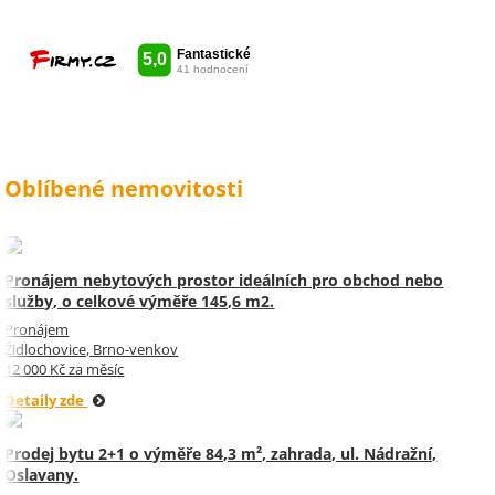
vše udělala radost. Takže ještě
jednou děkuji Sylvi.
Oblíbené nemovitosti
Pronájem nebytových prostor ideálních pro obchod nebo
služby, o celkové výměře 145,6 m2.
Pronájem
Židlochovice, Brno-venkov
12 000 Kč za měsíc
Detaily zde
Prodej bytu 2+1 o výměře 84,3 m², zahrada, ul. Nádražní,
Oslavany.