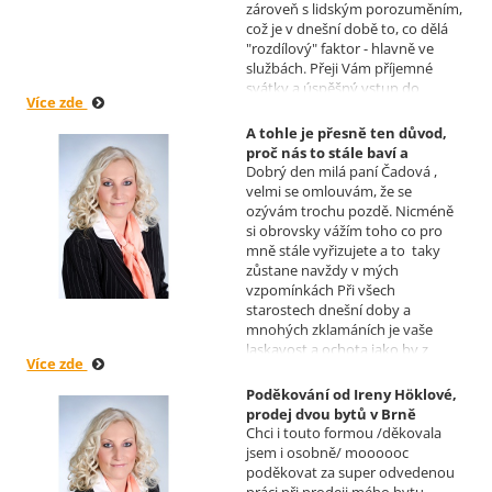
zároveň s lidským porozuměním,
což je v dnešní době to, co dělá
"rozdílový" faktor - hlavně ve
službách. Přeji Vám příjemné
svátky a úspěšný vstup do
Více zde
nového roku. R. Kortánek.
A tohle je přesně ten důvod,
proč nás to stále baví a
Dobrý den milá paní Čadová ,
naplňuje, poděkování od pana
velmi se omlouvám, že se
Míška.
ozývám trochu pozdě. Nicméně
Realizoval makléř: Sylva
si obrovsky vážím toho co pro
Čadová
mně stále vyřizujete a to taky
zůstane navždy v mých
vzpomínkách Při všech
starostech dnešní doby a
mnohých zklamáních je vaše
laskavost a ochota jako by z
Více zde
jiného světa. Moc děkuji za
informace a děkuji za vaše úsilí.
Poděkování od Ireny Höklové,
Zatím se mějte moc a moc hezky.
prodej dvou bytů v Brně
S pozdravem Pavel Míšek
Chci i touto formou /děkovala
Realizoval makléř: Sylva
jsem i osobně/ moooooc
Čadová
poděkovat za super odvedenou