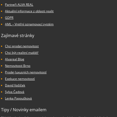
Partneři ALVA REAL
Aktuální informace z oblasti realit
GDPR
AML – Vnitřní oznamovací systém
Zajímavé stránky
Chci prodat nemovitost
Chci být realitní makléř
Alvareal Blog
Nemovitosti Brno
Prodej luxusních nemovitostí
Exekuce nemovitostí
David Vašíček
Sylva Čadová
Lenka Papoušková
Tipy / Novinky emailem