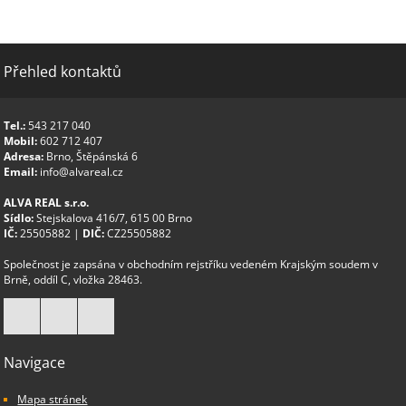
Přehled kontaktů
Tel.:
543 217 040
Mobil:
602 712 407
Adresa:
Brno, Štěpánská 6
Email:
info@alvareal.cz
ALVA REAL s.r.o.
Sídlo:
Stejskalova 416/7, 615 00 Brno
IČ:
25505882 |
DIČ:
CZ25505882
Společnost je zapsána v obchodním rejstříku vedeném Krajským soudem v
Brně, oddíl C, vložka 28463.
Navigace
Mapa stránek