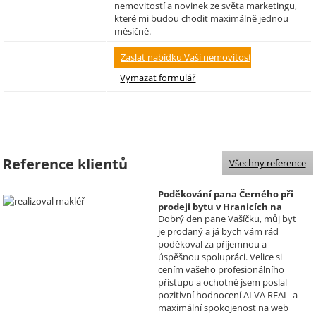
nemovitostí a novinek ze světa marketingu,
které mi budou chodit maximálně jednou
měsíčně.
Reference klientů
Všechny reference
Poděkování pana Černého při
prodeji bytu v Hranicích na
Dobrý den pane Vašíčku, můj byt
Moravě
je prodaný a já bych vám rád
Realizoval makléř: David
poděkoval za příjemnou a
Vašíček
úspěšnou spolupráci. Velice si
cením vašeho profesionálního
přístupu a ochotně jsem poslal
pozitivní hodnocení ALVA REAL a
maximální spokojenost na web