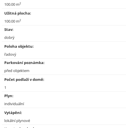
2
100.00 m
Užitná plocha:
2
100.00 m
Stav:
dobrý
Poloha objektu:
řadový
Parkování poznámka:
před objektem
Počet podlaží v domě:
1
Plyn:
individuální
Vytápění:
lokální plynové