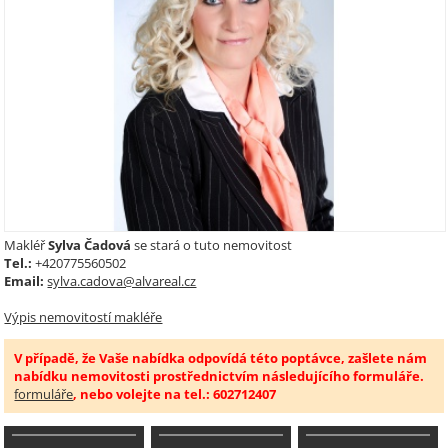
Makléř
Sylva Čadová
se stará o tuto nemovitost
Tel.:
+420775560502
Email:
sylva.cadova@alvareal.cz
Výpis nemovitostí makléře
V případě, že Vaše nabídka odpovídá této poptávce, zašlete nám
nabídku nemovitosti prostřednictvím následujícího formuláře.
formuláře
, nebo volejte na tel.: 602712407