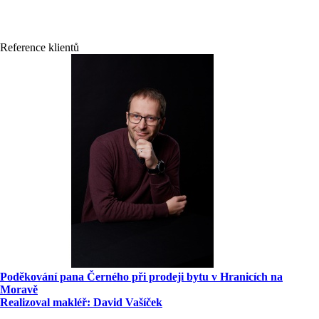
Reference klientů
Poděkování pana Černého při prodeji bytu v Hranicích na
Moravě
Realizoval makléř: David Vašíček