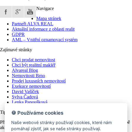
Navigace
Mapa stránek
Partneři ALVA REAL
Aktuální informace z oblasti realit
GDPR
AML – Vnitřní oznamovací systém
Zajímavé stránky
Chci prodat nemovitost
Chci být realitní makléř
Alvareal Blog
Nemovitosti Brno
Prodej luxusních nemovitostí
Exekuce nemovitostí
David Vašíček
Sylva Čadová
Lenka Papoušková
Tipy / Novinky emailem
🍪 Používáme cookies
Přihlášením k odběru novinek (newsletteru), získáte výhody v podobě
Naše webové stránky používají cookies, které nám
akcí a slev na naše výrobky a služby.
pomáhají zjistiť, jak se naše stránky používaji.