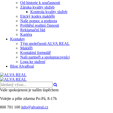
Od historie k současnosti
Záruka kvality služeb
Kontrola kvality služeb
Etický kodex makléře
Naše pomoc a podpora
Pojištění realitní činnosti
Reklamační řád
Kariéra
Kontakty
Tým společnosti ALVA REAL
Makléři
Kontaktní formulář
Naši partneři a spolupracovníci
Loga ke stažení
Blog AlvaReal
Vaše spokojenost je naším úspěchem
Volejte a pište zdarma
Po-Pá, 8-17h
800 701 100
info@alvareal.cz