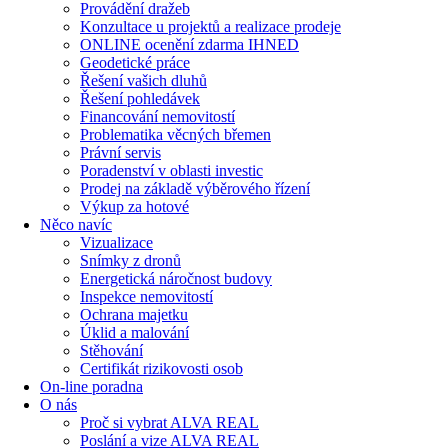
Provádění dražeb
Konzultace u projektů a realizace prodeje
ONLINE ocenění zdarma IHNED
Geodetické práce
Řešení vašich dluhů
Řešení pohledávek
Financování nemovitostí
Problematika věcných břemen
Právní servis
Poradenství v oblasti investic
Prodej na základě výběrového řízení
Výkup za hotové
Něco navíc
Vizualizace
Snímky z dronů
Energetická náročnost budovy
Inspekce nemovitostí
Ochrana majetku
Úklid a malování
Stěhování
Certifikát rizikovosti osob
On-line poradna
O nás
Proč si vybrat ALVA REAL
Poslání a vize ALVA REAL