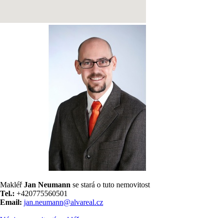
Makléř
Jan Neumann
se stará o tuto nemovitost
Tel.:
+420775560501
Email:
jan.neumann@alvareal.cz