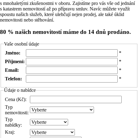
s mnohaletými zkušenostmi v oboru. Zajistíme pro vás vše od jednání
s katastrem nemovitostí až po přípravu smluv. Navíc můžete využít
spoustu našich služeb, které ulehčují nejen prodej, ale také úklid
nemovitosti nebo stěhování.
80 % našich nemovitostí máme do 14 dnů prodáno.
Vaše osobní údaje
Jméno:
*
Příjmení:
*
Email:
*
Telefon:
*
Údaje o nabídce
Cena (Kč):
Typ
nemovitosti:
Typ
nabídky:
Kraj: