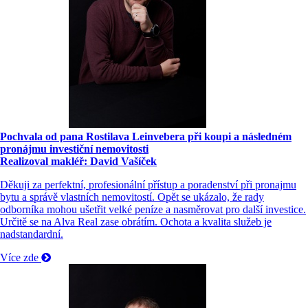
Pochvala od pana Rostilava Leinvebera při koupi a následném
pronájmu investiční nemovitosti
Realizoval makléř: David Vašíček
Děkuji za perfektní, profesionální přístup a poradenství při pronajmu
bytu a správě vlastních nemovitostí. Opět se ukázalo, že rady
odborníka mohou ušetřit velké peníze a nasměrovat pro další investice.
Určitě se na Alva Real zase obrátím. Ochota a kvalita služeb je
nadstandardní.
Více zde