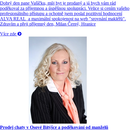
Dobrý den pane Vašíčku, můj byt je prodaný a já bych vám rád
poděkoval za příjemnou a úspěšnou spolupráci. Velice si cením vašeho
profesionálního přístupu a ochotně jsem poslal pozitivní hodnocení
ALVA REAL a maximální spokojenost na web "srovnání makléřů".
Zdravím a přeji příjemný den, Milan Černý, Hranice
Více zde
Prodej chaty v Osové Bítýšce a poděkování od manželů