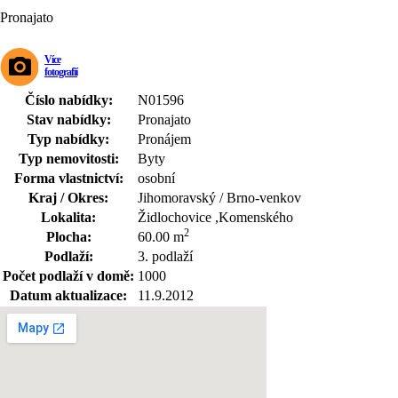
Pronajato
Více
fotografií
Číslo nabídky:
N01596
Stav nabídky:
Pronajato
Typ nabídky:
Pronájem
Typ nemovitosti:
Byty
Forma vlastnictví:
osobní
Kraj / Okres:
Jihomoravský / Brno-venkov
Lokalita:
Židlochovice ,Komenského
2
Plocha:
60.00 m
Podlaží:
3. podlaží
Počet podlaží v domě:
1000
Datum aktualizace:
11.9.2012