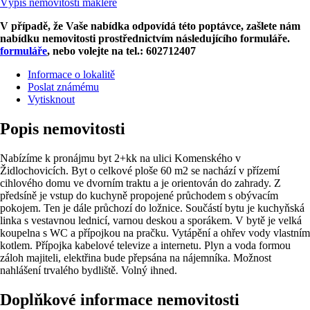
Výpis nemovitostí makléře
V případě, že Vaše nabídka odpovídá této poptávce, zašlete nám
nabídku nemovitosti prostřednictvím následujícího formuláře.
formuláře
, nebo volejte na tel.: 602712407
Informace o lokalitě
Poslat známému
Vytisknout
Popis nemovitosti
Nabízíme k pronájmu byt 2+kk na ulici Komenského v
Židlochovicích. Byt o celkové ploše 60 m2 se nachází v přízemí
cihlového domu ve dvorním traktu a je orientován do zahrady. Z
předsíně je vstup do kuchyně propojené průchodem s obývacím
pokojem. Ten je dále průchozí do ložnice. Součástí bytu je kuchyňská
linka s vestavnou lednicí, varnou deskou a sporákem. V bytě je velká
koupelna s WC a přípojkou na pračku. Vytápění a ohřev vody vlastním
kotlem. Přípojka kabelové televize a internetu. Plyn a voda formou
záloh majiteli, elektřina bude přepsána na nájemníka. Možnost
nahlášení trvalého bydliště. Volný ihned.
Doplňkové informace nemovitosti