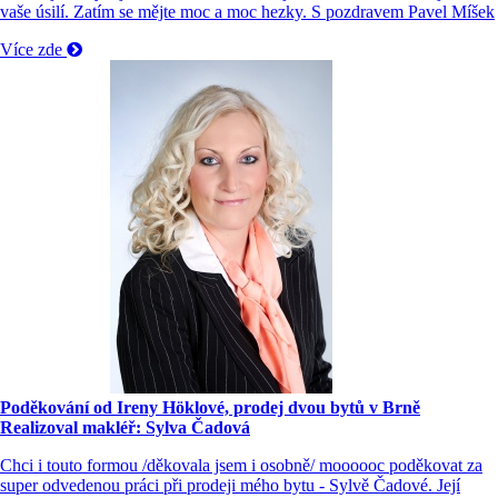
vaše úsilí. Zatím se mějte moc a moc hezky. S pozdravem Pavel Míšek
Více zde
Poděkování od Ireny Höklové, prodej dvou bytů v Brně
Realizoval makléř: Sylva Čadová
Chci i touto formou /děkovala jsem i osobně/ moooooc poděkovat za
super odvedenou práci při prodeji mého bytu - Sylvě Čadové. Její