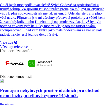
Chtěl bych moc poděkovat slečně Sylvě Čadové za profesionální a
lidský přístup. Za spoustu let spolupráce pronajala můj byt už čtyřikrát
vždy k plné spokojenosti jak mé tak nájemců. Udělala jste Sylvi plno
věcí navíc. Připravila jste mi všechny předávací protokoly a věděl jsem
že vám kdykoliv mohu já nebo moji nájemníci zavolat, když by bylo
potřeba cokoliv vyřešit. Díky moc za vše je pro mě radost s vámi
spolupracovat . Snad vám kytka jako malé poděkování za vše udělala
radost. Takže ještě jednou děkuji Sylvi.
Více zde
Všechny reference
Hodnocení zákazníků
Oblíbené nemovitosti
Pronájem nebytových prostor ideálních pro obchod
nebo služby, o celkové výměře 145,6 m2.
Pronájem