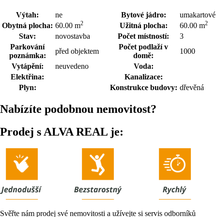
Výtah:
ne
Bytové jádro:
umakartové
2
2
Obytná plocha:
60.00 m
Užitná plocha:
60.00 m
Stav:
novostavba
Počet místností:
3
Parkování
Počet podlaží v
před objektem
1000
poznámka:
domě:
Vytápění:
neuvedeno
Voda:
Elektřina:
Kanalizace:
Plyn:
Konstrukce budovy:
dřevěná
Nabízíte podobnou nemovitost?
Prodej s ALVA REAL je:
Svěřte nám prodej své nemovitosti a užívejte si servis odborníků