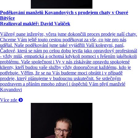
Poděkování manželů Kovandových s prodejem chaty v Osové
Bítýšce
Realizoval makléř: David Vašíček
Vážený pane inženýre, včera jsme dokončili proces prodeje naší chaty.
Chceme Vám ještě touto cestou poděkovat za vše, co jste pro nás
udělal. Naše poděkování jsme také vyjádřili Vaší kolegyni, paní,
Čadové, která se nám po celou dobu jevila jako opravdový profesionál
- vždy milá, empatická a ochotná kdykoli pomoci s řešením jakéhokoli
problému. Vaše společnost i Vy v nás získáváte opravdu spokojené
klienty, kteří budou vaše služby vždy doporučovat každému, kdo je
potřebuje. Věřím, že se na Vás budeme moci obrátit i v případě
prodeje, který plánujeme v budoucnu uskutečnit. Se srdečným
pozdravem a přáním mnoho zdraví i úspěchů Vám přejí manželé
Kovandovi
Více zde