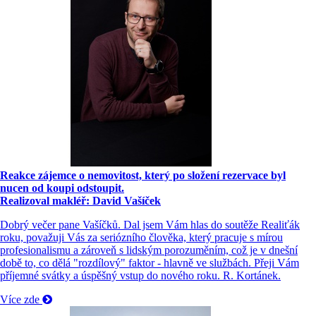
Reakce zájemce o nemovitost, který po složení rezervace byl
nucen od koupi odstoupit.
Realizoval makléř: David Vašíček
Dobrý večer pane Vašíčků. Dal jsem Vám hlas do soutěže Realiťák
roku, považuji Vás za seriózního člověka, který pracuje s mírou
profesionalismu a zároveň s lidským porozuměním, což je v dnešní
době to, co dělá "rozdílový" faktor - hlavně ve službách. Přeji Vám
příjemné svátky a úspěšný vstup do nového roku. R. Kortánek.
Více zde