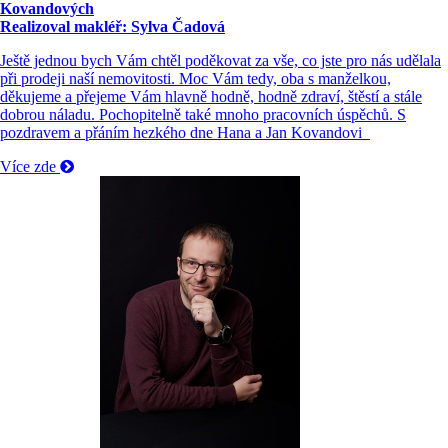
Kovandových
Realizoval makléř: Sylva Čadová
Ještě jednou bych Vám chtěl poděkovat za vše, co jste pro nás udělala
při prodeji naší nemovitosti. Moc Vám tedy, oba s manželkou,
děkujeme a přejeme Vám hlavně hodně, hodně zdraví, štěstí a stále
dobrou náladu. Pochopitelně také mnoho pracovních úspěchů. S
pozdravem a přáním hezkého dne Hana a Jan Kovandovi
Více zde