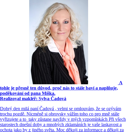
A
tohle je přesně ten důvod, proč nás to stále baví a naplňuje,
poděkování od pana Míška.
Realizoval makléř: Sylva Čadová
Dobrý den milá paní Čadová , velmi se omlouvám, že se ozývám
trochu pozdě. Nicméně si obrovsky vážím toho co pro mně stále
vyřizujete a to taky zůstane navždy v mých vzpomínkách Při všech
starostech dnešní doby a mnohých zklamáních je vaše laskavost a
ochota jako by z jiného světa. Moc děkuji za informace a děkuji za