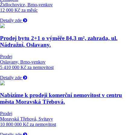
Židlochovice, Brno-venkov
12 000 Kč za měsíc
Detaily zde
Prodej bytu 2+1 o výměře 84,3 m², zahrada, ul.
Nádražní, Oslavany.
Prodej
Oslavany, Brno-venkov
5 410 000 Kč za nemovitost
Detaily zde
Nabízíme k prodeji komerční nemovitost v centru
města Moravská Třebová.
Prodej
Moravská Třebová, Svitavy
10 800 000 Kč za nemovitost
Detaily zde