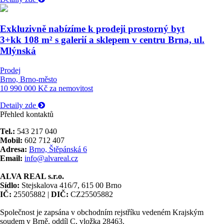
Exkluzivně nabízíme k prodeji prostorný byt
3+kk 108 m² s galerií a sklepem v centru Brna, ul.
Mlýnská
Prodej
Brno, Brno-město
10 990 000 Kč za nemovitost
Detaily zde
Přehled kontaktů
Tel.:
543 217 040
Mobil:
602 712 407
Adresa:
Brno, Štěpánská 6
Email:
info@alvareal.cz
ALVA REAL s.r.o.
Sídlo:
Stejskalova 416/7, 615 00 Brno
IČ:
25505882 |
DIČ:
CZ25505882
Společnost je zapsána v obchodním rejstříku vedeném Krajským
soudem v Brně, oddíl C, vložka 28463.