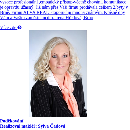
vysoce profesionální ,empatický přístup-včetně chování, komunikace
je opravdu úžasný. Již nám přes Vaši firmu prodávala celkem 2.byty v
Brně. Firmu ALVA REAL doporučuji mnoha známým. Krásné dny
Vám a Vašim zaměstnancům. Irena Höklová, Brno
Více zde
Poděkování
Realizoval makléř: Sylva Čadová