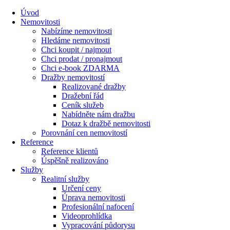
Úvod
Nemovitosti
Nabízíme nemovitosti
Hledáme nemovitosti
Chci koupit / najmout
Chci prodat / pronajmout
Chci e-book ZDARMA
Dražby nemovitostí
Realizované dražby
Dražební řád
Ceník služeb
Nabídněte nám dražbu
Dotaz k dražbě nemovitosti
Porovnání cen nemovitostí
Reference
Reference klientů
Úspěšně realizováno
Služby
Realitní služby
Určení ceny
Úprava nemovitosti
Profesionální nafocení
Videoprohlídka
Vypracování půdorysu