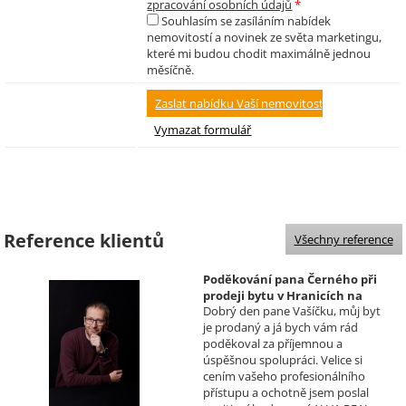
zpracování osobních údajů
*
Souhlasím se zasíláním nabídek
nemovitostí a novinek ze světa marketingu,
které mi budou chodit maximálně jednou
měsíčně.
Reference klientů
Všechny reference
Poděkování pana Černého při
prodeji bytu v Hranicích na
Dobrý den pane Vašíčku, můj byt
Moravě
je prodaný a já bych vám rád
Realizoval makléř: David
poděkoval za příjemnou a
Vašíček
úspěšnou spolupráci. Velice si
cením vašeho profesionálního
přístupu a ochotně jsem poslal