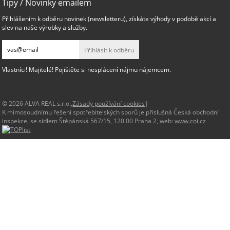
Tipy / Novinky emailem
Přihlášením k odběru novinek (newsletteru), získáte výhody v podobě akcí a
slev na naše výrobky a služby.
Přihlásit k odběru
Vlastníci! Majitelé! Pojištěte si nesplácení nájmu nájemcem.
© 2026 ALVA REAL s.r.o.,
Zásady používání cookies
|
K mimosoudnímu řešení spotřebitelských sporů je příslušná Česká obchodní
inspekce, se sídlem Štěpánská 567/15, 120 00 Praha 2, web:
www.coi.cz