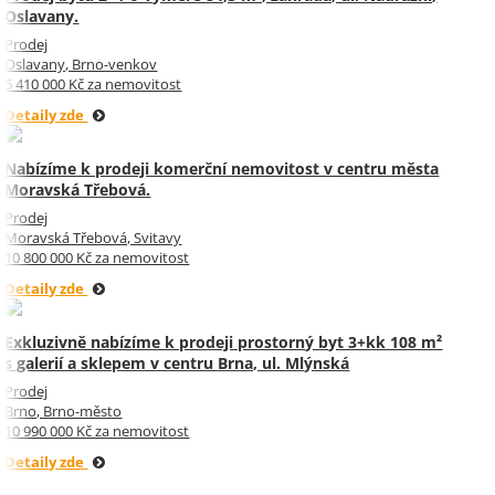
Oslavany.
Prodej
Oslavany, Brno-venkov
5 410 000 Kč za nemovitost
Detaily zde
Nabízíme k prodeji komerční nemovitost v centru města
Moravská Třebová.
Prodej
Moravská Třebová, Svitavy
10 800 000 Kč za nemovitost
Detaily zde
Exkluzivně nabízíme k prodeji prostorný byt 3+kk 108 m²
s galerií a sklepem v centru Brna, ul. Mlýnská
Prodej
Brno, Brno-město
10 990 000 Kč za nemovitost
Detaily zde