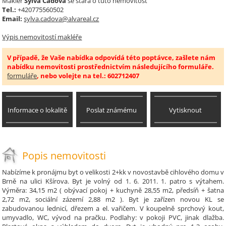
Makléř
Sylva Čadová
se stará o tuto nemovitost
Tel.:
+420775560502
Email:
sylva.cadova@alvareal.cz
Výpis nemovitostí makléře
V případě, že Vaše nabídka odpovídá této poptávce, zašlete nám
nabídku nemovitosti prostřednictvím následujícího formuláře.
formuláře
, nebo volejte na tel.: 602712407
Informace o lokalitě
Poslat známému
Vytisknout
Popis nemovitosti
Nabízíme k pronájmu byt o velikosti 2+kk v novostavbě cihlového domu v
Brně na ulici Kšírova. Byt je volný od 1. 6. 2011. 1. patro s výtahem.
Výměra: 34,15 m2 ( obývací pokoj + kuchyně 28,55 m2, předsíň + šatna
2,72 m2, sociální zázemí 2,88 m2 ). Byt je zařízen novou KL se
zabudovanou lednicí, dřezem a el. vařičem. V koupelně sprchový kout,
umyvadlo, WC, vývod na pračku. Podlahy: v pokoji PVC, jinak dlažba.