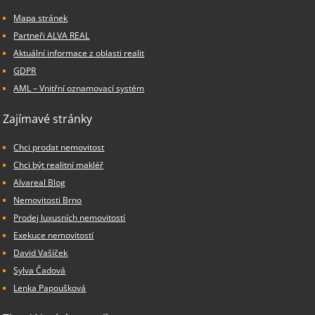
Mapa stránek
Partneři ALVA REAL
Aktuální informace z oblasti realit
GDPR
AML – Vnitřní oznamovací systém
Zajímavé stránky
Chci prodat nemovitost
Chci být realitní makléř
Alvareal Blog
Nemovitosti Brno
Prodej luxusních nemovitostí
Exekuce nemovitostí
David Vašíček
Sylva Čadová
Lenka Papoušková