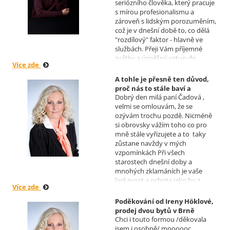
seriózního člověka, který pracuje
s mírou profesionalismu a
zároveň s lidským porozuměním,
což je v dnešní době to, co dělá
"rozdílový" faktor - hlavně ve
službách. Přeji Vám příjemné
svátky a úspěšný vstup do
Více zde
nového roku. R. Kortánek.
A tohle je přesně ten důvod,
proč nás to stále baví a
Dobrý den milá paní Čadová ,
naplňuje, poděkování od pana
velmi se omlouvám, že se
Míška.
ozývám trochu pozdě. Nicméně
Realizoval makléř: Sylva
si obrovsky vážím toho co pro
Čadová
mně stále vyřizujete a to taky
zůstane navždy v mých
vzpomínkách Při všech
starostech dnešní doby a
mnohých zklamáních je vaše
laskavost a ochota jako by z
Více zde
jiného světa. Moc děkuji za
informace a děkuji za vaše úsilí.
Poděkování od Ireny Höklové,
Zatím se mějte moc a moc hezky.
prodej dvou bytů v Brně
S pozdravem Pavel Míšek
Chci i touto formou /děkovala
Realizoval makléř: Sylva
jsem i osobně/ moooooc
Čadová