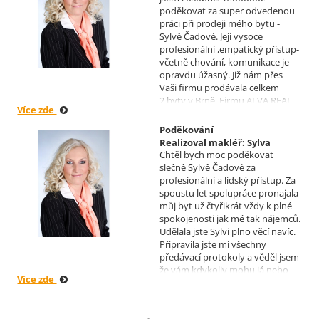
poděkovat za super odvedenou
práci při prodeji mého bytu -
Sylvě Čadové. Její vysoce
profesionální ,empatický přístup-
včetně chování, komunikace je
opravdu úžasný. Již nám přes
Vaši firmu prodávala celkem
2.byty v Brně. Firmu ALVA REAL
Více zde
doporučuji mnoha známým.
Krásné dny Vám a Vašim
Poděkování
zaměstnancům. Irena Höklová,
Realizoval makléř: Sylva
Brno
Chtěl bych moc poděkovat
Čadová
slečně Sylvě Čadové za
profesionální a lidský přístup. Za
spoustu let spolupráce pronajala
můj byt už čtyřikrát vždy k plné
spokojenosti jak mé tak nájemců.
Udělala jste Sylvi plno věcí navíc.
Připravila jste mi všechny
předávací protokoly a věděl jsem
že vám kdykoliv mohu já nebo
Více zde
moji nájemníci zavolat, když by
bylo potřeba cokoliv vyřešit. Díky
moc za vše je pro mě radost s