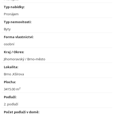
Typ nabídky:
Pronájem
Typ nemovitosti:
Byty
Forma vlastnictví:
osobní
Kraj / Okres:
Jihomoravský / Brno-město
Lokalita:
Brno ,Kšírova
Plocha:
2
3415.00 m
Podlaží:
2. podlaží
Počet podlaží v domě: