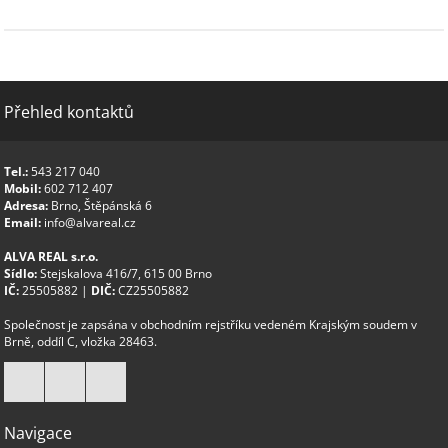
Přehled kontaktů
Tel.:
543 217 040
Mobil:
602 712 407
Adresa:
Brno, Štěpánská 6
Email:
info@alvareal.cz
ALVA REAL s.r.o.
Sídlo:
Stejskalova 416/7, 615 00 Brno
IČ:
25505882 |
DIČ:
CZ25505882
Společnost je zapsána v obchodním rejstříku vedeném Krajským soudem v
Brně, oddíl C, vložka 28463.
Navigace