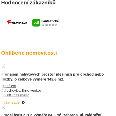
vámi spolupracovat . Snad vám
Hodnocení zákazníků
kytka jako malé poděkování za
vše udělala radost. Takže ještě
jednou děkuji Sylvi.
Oblíbené nemovitosti
Pronájem nebytových prostor ideálních pro obchod nebo
služby, o celkové výměře 145,6 m2.
Pronájem
Židlochovice, Brno-venkov
12 000 Kč za měsíc
Detaily zde
Prodej bytu 2+1 o výměře 84,3 m², zahrada, ul. Nádražní,