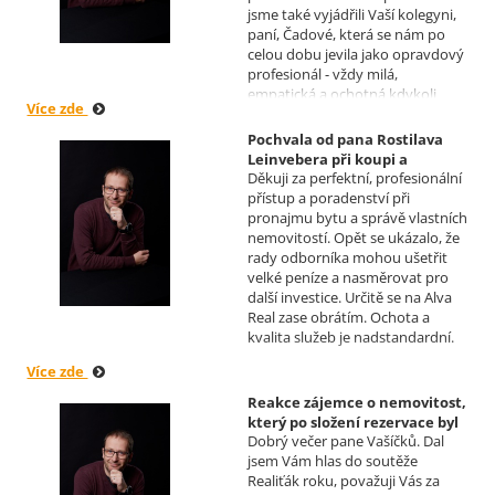
jsme také vyjádřili Vaší kolegyni,
paní, Čadové, která se nám po
celou dobu jevila jako opravdový
profesionál - vždy milá,
empatická a ochotná kdykoli
Více zde
pomoci s řešením jakéhokoli
problému. Vaše společnost i Vy v
Pochvala od pana Rostilava
nás získáváte opravdu spokojené
Leinvebera při koupi a
klienty, kteří budou vaše služby
Děkuji za perfektní, profesionální
následném pronájmu
vždy doporučovat každému, kdo
přístup a poradenství při
investiční nemovitosti
je potřebuje. Věřím, že se na Vás
pronajmu bytu a správě vlastních
Realizoval makléř: David
budeme moci obrátit i v případě
nemovitostí. Opět se ukázalo, že
Vašíček
prodeje, který plánujeme v
rady odborníka mohou ušetřit
budoucnu uskutečnit. Se
velké peníze a nasměrovat pro
srdečným pozdravem a přáním
další investice. Určitě se na Alva
mnoho zdraví i úspěchů Vám
Real zase obrátím. Ochota a
přejí manželé Kovandovi
kvalita služeb je nadstandardní.
Více zde
Reakce zájemce o nemovitost,
který po složení rezervace byl
Dobrý večer pane Vašíčků. Dal
nucen od koupi odstoupit.
jsem Vám hlas do soutěže
Realizoval makléř: David
Realiťák roku, považuji Vás za
Vašíček