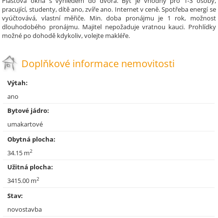
Plastová okna s výhledem do dvora. Byt je vhodný pro 1-3 osoby,
pracující, studenty, dítě ano, zvíře ano. Internet v ceně. Spotřeba energí se
vyúčtovává, vlastní měřiče. Min. doba pronájmu je 1 rok, možnost
dlouhodobého pronájmu. Majitel nepožaduje vratnou kauci. Prohlídky
možné po dohodě kdykoliv, volejte makléře.
Doplňkové informace nemovitosti
Výtah:
ano
Bytové jádro:
umakartové
Obytná plocha:
2
34.15 m
Užitná plocha:
2
3415.00 m
Stav:
novostavba