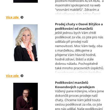
pozitivní hodnocení ALVA REAL a
maximální spokojenost na web
"srovnání makléřů". Zdravím a
přeji příjemný den, Milan Černý,
Více zde
Hranice
Prodej chaty v Osové Bítýšce a
poděkování od manželů
Ještě jednou bych Vám chtěl
Kovandových
poděkovat za vše, co jste pro nás
Realizoval makléř: Sylva
udělala při prodeji naší
Čadová
nemovitosti. Moc Vám tedy, oba
s manželkou, děkujeme a
přejeme Vám hlavně hodně,
hodně zdraví, štěstí a stále
dobrou náladu. Pochopitelně
také mnoho pracovních úspěchů.
S pozdravem a přáním hezkého
Více zde
dne Hana a Jan Kovandovi
Poděkování manželů
Kovandových s prodejem
Vážený pane inženýre, včera jsme
chaty v Osové Bítýšce
dokončili proces prodeje naší
Realizoval makléř: David
chaty. Chceme Vám ještě touto
Vašíček
cestou poděkovat za vše, co jste
pro nás udělal. Naše poděkování