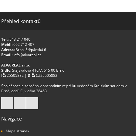
Přehled kontaktů
Tel.:
543 217 040
Mobil:
602 712 407
Adresa:
Brno, Štěpánská 6
Email:
info@alvareal.cz
ALVA REAL s.r.o.
Sídlo:
Stejskalova 416/7, 615 00 Brno
IČ:
25505882 |
DIČ:
CZ25505882
Společnost je zapsána v obchodním rejstříku vedeném Krajským soudem v
Brně, oddíl C, vložka 28463.
Navigace
Mapa stránek