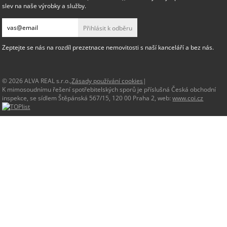
slev na naše výrobky a služby.
Přihlásit k odběru
Zeptejte se nás na rozdíl prezetnace nemovitosti s naší kanceláří a bez nás.
© 2026 ALVA REAL s.r.o.,
Zásady používání cookies
|
K mimosoudnímu řešení spotřebitelských sporů je příslušná Česká obchodní
inspekce, se sídlem Štěpánská 567/15, 120 00 Praha 2, web:
www.coi.cz