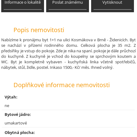
Informace o lokalitě
Poslat známému
Vytisknout
Popis nemovitosti
Nabízíme k pronájmu byt 1+1 na ulici Kosmákova v Brně - Židenicích. Byt
se nachází v přízemí rodinného domu. Celková plocha je 35 m2. Z
předsíňky je vstup do pokoje. Zde je nika na spaní. pokoje je dále průchozí
do kuchyně. Z kuchyně je vchod do koupelny se sprchovým koutem a
WC. Byt je kompletně vybaven - kuchyňská linka včetně spotřebičů,
nábytek, stůl, židle, postel. Inkaso 1500,- Kč/ měs. Ihned volný.
Doplňkové informace nemovitosti
Výtah:
ne
Bytové jádro:
umakartové
Obytná plocha: