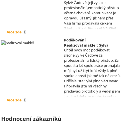
Sylvě Čadové. Její vysoce
profesionální ,empatický přístup-
včetně chování, komunikace je
opravdu úžasný. Již nám přes
Vaši firmu prodávala celkem
2.byty v Brně. Firmu ALVA REAL
Více zde
doporučuji mnoha známým.
Krásné dny Vám a Vašim
Poděkování
zaměstnancům. Irena Höklová,
Realizoval makléř: Sylva
Brno
Chtěl bych moc poděkovat
Čadová
slečně Sylvě Čadové za
profesionální a lidský přístup. Za
spoustu let spolupráce pronajala
můj byt už čtyřikrát vždy k plné
spokojenosti jak mé tak nájemců.
Udělala jste Sylvi plno věcí navíc.
Připravila jste mi všechny
předávací protokoly a věděl jsem
že vám kdykoliv mohu já nebo
Více zde
moji nájemníci zavolat, když by
bylo potřeba cokoliv vyřešit. Díky
moc za vše je pro mě radost s
vámi spolupracovat . Snad vám
Hodnocení zákazníků
kytka jako malé poděkování za
vše udělala radost. Takže ještě