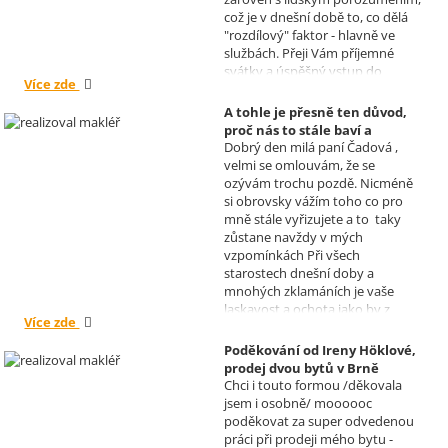
což je v dnešní době to, co dělá
"rozdílový" faktor - hlavně ve
službách. Přeji Vám příjemné
svátky a úspěšný vstup do
Více zde
nového roku. R. Kortánek.
A tohle je přesně ten důvod,
proč nás to stále baví a
Dobrý den milá paní Čadová ,
naplňuje, poděkování od pana
velmi se omlouvám, že se
Míška.
ozývám trochu pozdě. Nicméně
Realizoval makléř: Sylva
si obrovsky vážím toho co pro
Čadová
mně stále vyřizujete a to taky
zůstane navždy v mých
vzpomínkách Při všech
starostech dnešní doby a
mnohých zklamáních je vaše
laskavost a ochota jako by z
Více zde
jiného světa. Moc děkuji za
informace a děkuji za vaše úsilí.
Poděkování od Ireny Höklové,
Zatím se mějte moc a moc hezky.
prodej dvou bytů v Brně
S pozdravem Pavel Míšek
Chci i touto formou /děkovala
Realizoval makléř: Sylva
jsem i osobně/ moooooc
Čadová
poděkovat za super odvedenou
práci při prodeji mého bytu -