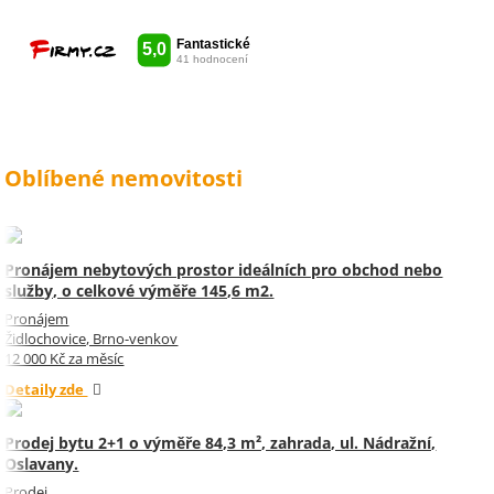
jednou děkuji Sylvi.
Oblíbené nemovitosti
Pronájem nebytových prostor ideálních pro obchod nebo
služby, o celkové výměře 145,6 m2.
Pronájem
Židlochovice, Brno-venkov
12 000 Kč za měsíc
Detaily zde
Prodej bytu 2+1 o výměře 84,3 m², zahrada, ul. Nádražní,
Oslavany.
Prodej