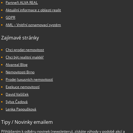
Partneři ALVA REAL
Aktuální informace z oblasti realit
GDPR
AML – Vnitřní oznamovací systém
Zajímavé stránky
Chci prodat nemovitost
Chci být realitní makléř
Alvareal Blog
Nemovitosti Brno
Prodej luxusních nemovitostí
Exekuce nemovitostí
David Vašíček
Sylva Čadová
Lenka Papoušková
Tipy / Novinky emailem
Přihlášením k odběru novinek (newsletteru), získáte výhody v podobě akcí a