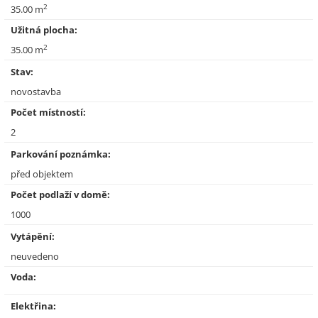
2
35.00 m
Užitná plocha:
2
35.00 m
Stav:
novostavba
Počet místností:
2
Parkování poznámka:
před objektem
Počet podlaží v domě:
1000
Vytápění:
neuvedeno
Voda:
Elektřina: