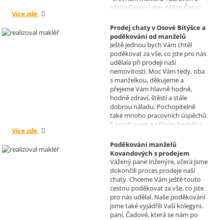
přeji příjemný den, Milan Černý,
Více zde
Hranice
Prodej chaty v Osové Bítýšce a
poděkování od manželů
Ještě jednou bych Vám chtěl
Kovandových
poděkovat za vše, co jste pro nás
Realizoval makléř: Sylva
udělala při prodeji naší
Čadová
nemovitosti. Moc Vám tedy, oba
s manželkou, děkujeme a
přejeme Vám hlavně hodně,
hodně zdraví, štěstí a stále
dobrou náladu. Pochopitelně
také mnoho pracovních úspěchů.
S pozdravem a přáním hezkého
Více zde
dne Hana a Jan Kovandovi
Poděkování manželů
Kovandových s prodejem
Vážený pane inženýre, včera jsme
chaty v Osové Bítýšce
dokončili proces prodeje naší
Realizoval makléř: David
chaty. Chceme Vám ještě touto
Vašíček
cestou poděkovat za vše, co jste
pro nás udělal. Naše poděkování
jsme také vyjádřili Vaší kolegyni,
paní, Čadové, která se nám po