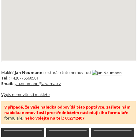
Makléř
Jan Neumann
se stará o tuto nemovitost
Tel.:
+420775560501
Email:
jan.neumann@alvareal.cz
Výpis nemovitostí makléře
V případě, že Vaše nabídka odpovídá této poptávce, zašlete nám
nabídku nemovitosti prostřednictvím následujícího formuláře.
formuláře
, nebo volejte na tel.: 602712407