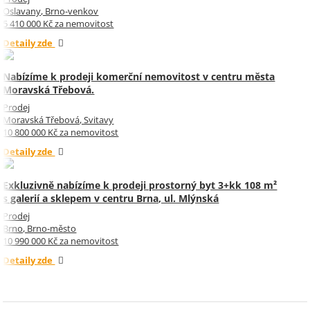
Oslavany, Brno-venkov
5 410 000 Kč za nemovitost
Detaily zde
Nabízíme k prodeji komerční nemovitost v centru města
Moravská Třebová.
Prodej
Moravská Třebová, Svitavy
10 800 000 Kč za nemovitost
Detaily zde
Exkluzivně nabízíme k prodeji prostorný byt 3+kk 108 m²
s galerií a sklepem v centru Brna, ul. Mlýnská
Prodej
Brno, Brno-město
10 990 000 Kč za nemovitost
Detaily zde