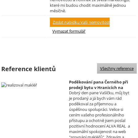
které mi budou chodit maximálně jednou
měsíčně.
Reference klientů
Všechny reference
Poděkování pana Černého při
prodeji bytu v Hranicích na
Dobrý den pane Vašíčku, můj byt
Moravě
je prodaný a já bych vám rád
Realizoval makléř: David
poděkoval za příjemnou a
Vašíček
úspěšnou spolupráci. Velice si
cením vašeho profesionálního
přístupu a ochotně jsem poslal
pozitivní hodnocení ALVA REAL a
maximální spokojenost na web
"srovnání makléřů". Zdravím a