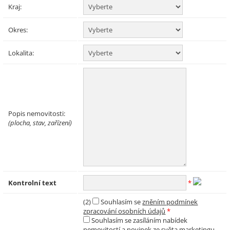
Kraj:
Okres:
Lokalita:
Popis nemovitosti:
(plocha, stav, zařízení)
Kontrolní text
*
(2)
Souhlasím se
zněním podmínek
zpracování osobních údajů
*
Souhlasím se zasíláním nabídek
nemovitostí a novinek ze světa marketingu,