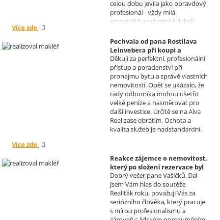
celou dobu jevila jako opravdový
profesionál - vždy milá,
empatická a ochotná kdykoli
Více zde
pomoci s řešením jakéhokoli
problému. Vaše společnost i Vy v
Pochvala od pana Rostilava
nás získáváte opravdu spokojené
Leinvebera při koupi a
klienty, kteří budou vaše služby
Děkuji za perfektní, profesionální
následném pronájmu
vždy doporučovat každému, kdo
přístup a poradenství při
investiční nemovitosti
je potřebuje. Věřím, že se na Vás
pronajmu bytu a správě vlastních
Realizoval makléř: David
budeme moci obrátit i v případě
nemovitostí. Opět se ukázalo, že
Vašíček
prodeje, který plánujeme v
rady odborníka mohou ušetřit
budoucnu uskutečnit. Se
velké peníze a nasměrovat pro
srdečným pozdravem a přáním
další investice. Určitě se na Alva
mnoho zdraví i úspěchů Vám
Real zase obrátím. Ochota a
přejí manželé Kovandovi
kvalita služeb je nadstandardní.
Více zde
Reakce zájemce o nemovitost,
který po složení rezervace byl
Dobrý večer pane Vašíčků. Dal
nucen od koupi odstoupit.
jsem Vám hlas do soutěže
Realizoval makléř: David
Realiťák roku, považuji Vás za
Vašíček
seriózního člověka, který pracuje
s mírou profesionalismu a
zároveň s lidským porozuměním,