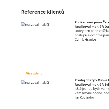
Reference klientů
Poděkování pana Čern
Realizoval makléř: Da
Dobrý den pane Vašíčku,
přístupu a ochotně jse
Černý, Hranice
Více zde
Prodej chaty v Osové
Realizoval makléř: Sy
Ještě jednou bych Vám c
Vám hlavně hodně, hodn
Jan Kovandovi