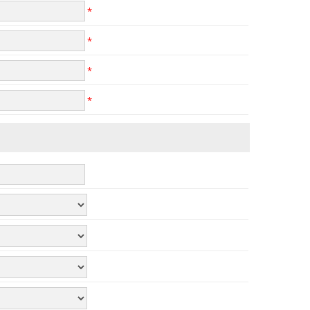
*
*
*
*