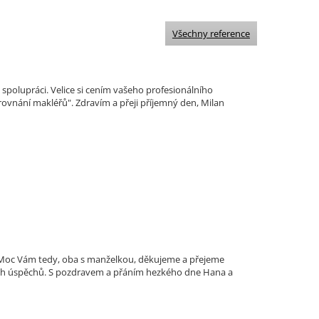
Všechny reference
polupráci. Velice si cením vašeho profesionálního
ovnání makléřů". Zdravím a přeji příjemný den, Milan
i. Moc Vám tedy, oba s manželkou, děkujeme a přejeme
ích úspěchů. S pozdravem a přáním hezkého dne Hana a