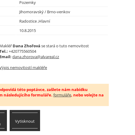
Pozemky
Jihomoravský / Brno-venkov
Radostice ,Hlavní
10.8.2015
Makléř
Dana Zhořová
se stará o tuto nemovitost
Tel.:
+420775560504
Email:
dana.zhorova@alvareal.cz
Výpis nemovitostí makléře
 odpovídá této poptávce, zašlete nám nabídku
m následujícího formuláře.
formuláře
, nebo volejte na
Vytisknout
u