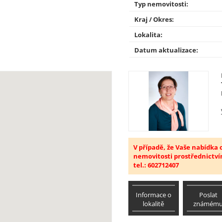
Typ nemovitosti:
Kraj / Okres:
Lokalita:
Datum aktualizace:
V případě, že Vaše nabídka
nemovitosti prostřednictví
tel.: 602712407
Informace o
Poslat
lokalitě
známém