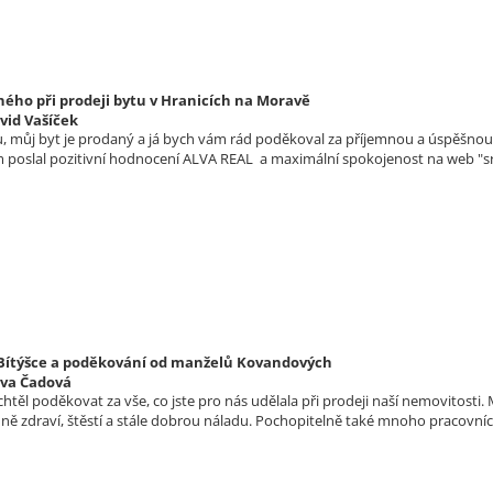
ého při prodeji bytu v Hranicích na Moravě
vid Vašíček
 můj byt je prodaný a já bych vám rád poděkoval za příjemnou a úspěšnou s
m poslal pozitivní hodnocení ALVA REAL a maximální spokojenost na web "sr
 Bítýšce a poděkování od manželů Kovandových
lva Čadová
htěl poděkovat za vše, co jste pro nás udělala při prodeji naší nemovitost
ě zdraví, štěstí a stále dobrou náladu. Pochopitelně také mnoho pracovn