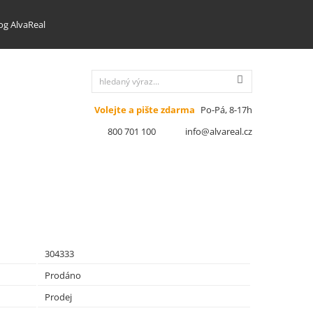
og AlvaReal
Volejte a pište zdarma
Po-Pá, 8-17h
800 701 100
info@alvareal.cz
304333
Prodáno
Prodej