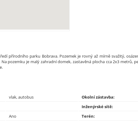
dí přírodního parku Bobrava. Pozemek je rovný až mírně svažitý, osázený
 V. Na pozemku je malý zahradní domek, zastavěná plocha cca 2x3 metrů, pe
e.
vlak, autobus
Okolní zástavba:
Inženýrské sítě:
Ano
Terén: