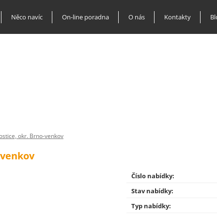
Něco navíc
On-line poradna
O nás
Kontakty
Bl
stice, okr. Brno-venkov
-venkov
Číslo nabídky:
Stav nabídky:
Typ nabídky: