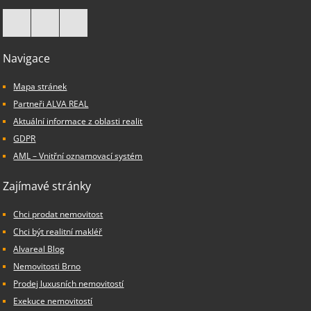
Navigace
Mapa stránek
Partneři ALVA REAL
Aktuální informace z oblasti realit
GDPR
AML – Vnitřní oznamovací systém
Zajímavé stránky
Chci prodat nemovitost
Chci být realitní makléř
Alvareal Blog
Nemovitosti Brno
Prodej luxusních nemovitostí
Exekuce nemovitostí