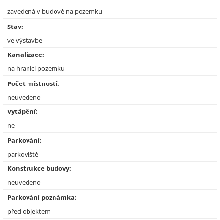
zavedená v budově na pozemku
Stav:
ve výstavbe
Kanalizace:
na hranici pozemku
Počet místností:
neuvedeno
Vytápění:
ne
Parkování:
parkoviště
Konstrukce budovy:
neuvedeno
Parkování poznámka:
před objektem