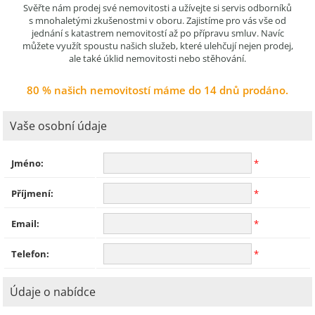
Svěřte nám prodej své nemovitosti a užívejte si servis odborníků
s mnohaletými zkušenostmi v oboru. Zajistíme pro vás vše od
jednání s katastrem nemovitostí až po přípravu smluv. Navíc
můžete využít spoustu našich služeb, které ulehčují nejen prodej,
ale také úklid nemovitosti nebo stěhování.
80 % našich nemovitostí máme do 14 dnů prodáno.
Vaše osobní údaje
Jméno:
*
Příjmení:
*
Email:
*
Telefon:
*
Údaje o nabídce