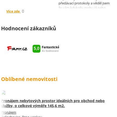
předávací protokoly a věděl jsem
že vám kdykoliv mohu já nebo
Více zde
moji nájemníci zavolat, když by
bylo potřeba cokoliv vyřešit. Díky
moc za vše je pro mě radost s
vámi spolupracovat . Snad vám
Hodnocení zákazníků
kytka jako malé poděkování za
vše udělala radost. Takže ještě
jednou děkuji Sylvi.
Oblíbené nemovitosti
Pronájem nebytových prostor ideálních pro obchod nebo
služby, o celkové výměře 145,6 m2.
Pronájem
Židlochovice, Brno-venkov