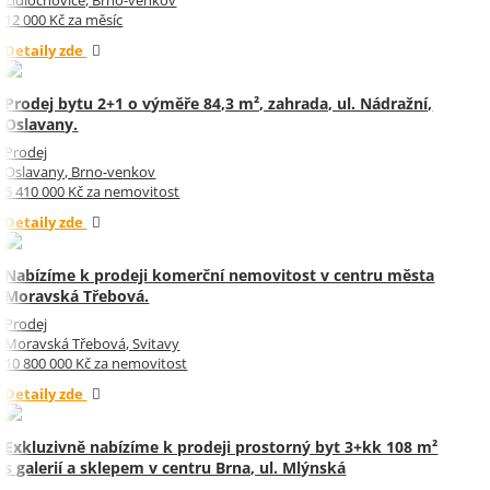
12 000 Kč za měsíc
Detaily zde
Prodej bytu 2+1 o výměře 84,3 m², zahrada, ul. Nádražní,
Oslavany.
Prodej
Oslavany, Brno-venkov
5 410 000 Kč za nemovitost
Detaily zde
Nabízíme k prodeji komerční nemovitost v centru města
Moravská Třebová.
Prodej
Moravská Třebová, Svitavy
10 800 000 Kč za nemovitost
Detaily zde
Exkluzivně nabízíme k prodeji prostorný byt 3+kk 108 m²
s galerií a sklepem v centru Brna, ul. Mlýnská