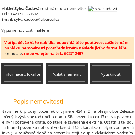
Makléř
Sylva Čadová
se stará o tuto nemovitost
Tel.:
+420775560502
Email:
sylva.cadova@alvareal.cz
Výpis nemovitostí makléře
V případě, že Vaše nabídka odpovídá této poptávce, zašlete nám
nabídku nemovitosti prostřednictvím následujícího formuláře.
formuláře
, nebo volejte na tel.: 602712407
Informace o lokalitě
Poslat známému
Vytisknout
Popis nemovitosti
Nabízíme k prodeji pozemek o výměře 424 m2 na okraji obce Želešice
určený k výstavbě rodinného domu. Šíře pozemku cca 17 m. Na pozemku
je nyní postavená chata, do které je zavedena elektřina. Ostatní sítě jsou
na hranici pozemku ( obecní vodovodní řád, kanalizace, plynovod, pevná
linka ). V současné době na pozemku stojí sloup s elektrickým vedením,