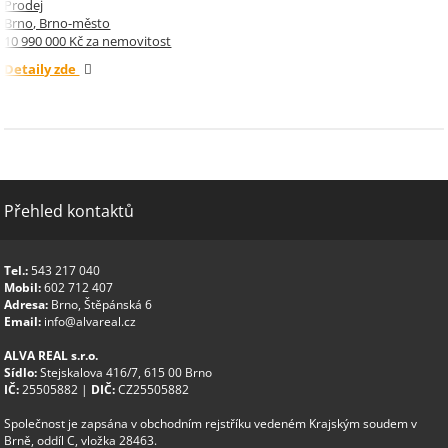
Prodej
Brno, Brno-město
10 990 000 Kč za nemovitost
Detaily zde
Přehled kontaktů
Tel.:
543 217 040
Mobil:
602 712 407
Adresa:
Brno, Štěpánská 6
Email:
info@alvareal.cz
ALVA REAL s.r.o.
Sídlo:
Stejskalova 416/7, 615 00 Brno
IČ:
25505882 |
DIČ:
CZ25505882
Společnost je zapsána v obchodním rejstříku vedeném Krajským soudem v
Brně, oddíl C, vložka 28463.