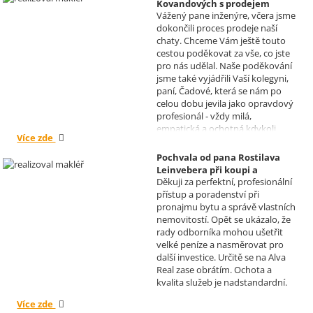
Kovandových s prodejem
Vážený pane inženýre, včera jsme
chaty v Osové Bítýšce
dokončili proces prodeje naší
Realizoval makléř: David
chaty. Chceme Vám ještě touto
Vašíček
cestou poděkovat za vše, co jste
pro nás udělal. Naše poděkování
jsme také vyjádřili Vaší kolegyni,
paní, Čadové, která se nám po
celou dobu jevila jako opravdový
profesionál - vždy milá,
empatická a ochotná kdykoli
Více zde
pomoci s řešením jakéhokoli
problému. Vaše společnost i Vy v
Pochvala od pana Rostilava
nás získáváte opravdu spokojené
Leinvebera při koupi a
klienty, kteří budou vaše služby
Děkuji za perfektní, profesionální
následném pronájmu
vždy doporučovat každému, kdo
přístup a poradenství při
investiční nemovitosti
je potřebuje. Věřím, že se na Vás
pronajmu bytu a správě vlastních
Realizoval makléř: David
budeme moci obrátit i v případě
nemovitostí. Opět se ukázalo, že
Vašíček
prodeje, který plánujeme v
rady odborníka mohou ušetřit
budoucnu uskutečnit. Se
velké peníze a nasměrovat pro
srdečným pozdravem a přáním
další investice. Určitě se na Alva
mnoho zdraví i úspěchů Vám
Real zase obrátím. Ochota a
přejí manželé Kovandovi
kvalita služeb je nadstandardní.
Více zde