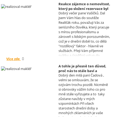
Reakce zájemce o nemovitost,
který po složení rezervace byl
Dobrý večer pane Vašíčků. Dal
nucen od koupi odstoupit.
jsem Vám hlas do soutěže
Realizoval makléř: David
Realiťák roku, považuji Vás za
Vašíček
seriózního člověka, který pracuje
s mírou profesionalismu a
zároveň s lidským porozuměním,
což je v dnešní době to, co dělá
"rozdílový" faktor - hlavně ve
službách. Přeji Vám příjemné
svátky a úspěšný vstup do
Více zde
nového roku. R. Kortánek.
A tohle je přesně ten důvod,
proč nás to stále baví a
Dobrý den milá paní Čadová ,
naplňuje, poděkování od pana
velmi se omlouvám, že se
Míška.
ozývám trochu pozdě. Nicméně
Realizoval makléř: Sylva
si obrovsky vážím toho co pro
Čadová
mně stále vyřizujete a to taky
zůstane navždy v mých
vzpomínkách Při všech
starostech dnešní doby a
mnohých zklamáních je vaše