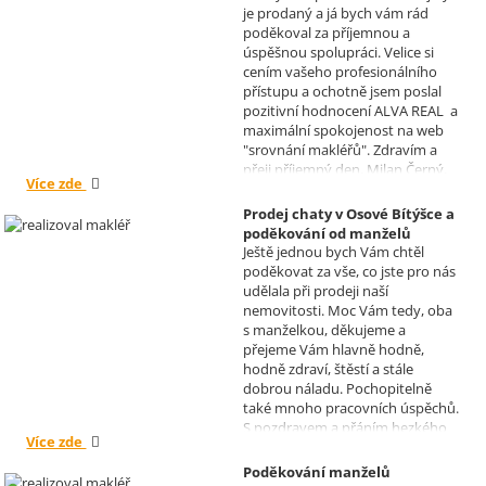
je prodaný a já bych vám rád
Realizoval makléř: David
poděkoval za příjemnou a
Vašíček
úspěšnou spolupráci. Velice si
cením vašeho profesionálního
přístupu a ochotně jsem poslal
pozitivní hodnocení ALVA REAL a
maximální spokojenost na web
"srovnání makléřů". Zdravím a
přeji příjemný den, Milan Černý,
Více zde
Hranice
Prodej chaty v Osové Bítýšce a
poděkování od manželů
Ještě jednou bych Vám chtěl
Kovandových
poděkovat za vše, co jste pro nás
Realizoval makléř: Sylva
udělala při prodeji naší
Čadová
nemovitosti. Moc Vám tedy, oba
s manželkou, děkujeme a
přejeme Vám hlavně hodně,
hodně zdraví, štěstí a stále
dobrou náladu. Pochopitelně
také mnoho pracovních úspěchů.
S pozdravem a přáním hezkého
Více zde
dne Hana a Jan Kovandovi
Poděkování manželů