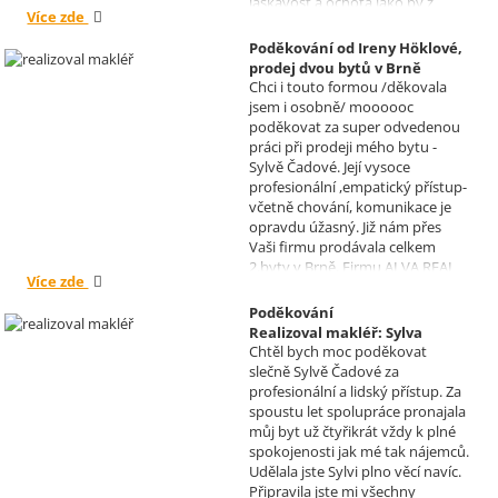
laskavost a ochota jako by z
Více zde
jiného světa. Moc děkuji za
informace a děkuji za vaše úsilí.
Poděkování od Ireny Höklové,
Zatím se mějte moc a moc hezky.
prodej dvou bytů v Brně
S pozdravem Pavel Míšek
Chci i touto formou /děkovala
Realizoval makléř: Sylva
jsem i osobně/ moooooc
Čadová
poděkovat za super odvedenou
práci při prodeji mého bytu -
Sylvě Čadové. Její vysoce
profesionální ,empatický přístup-
včetně chování, komunikace je
opravdu úžasný. Již nám přes
Vaši firmu prodávala celkem
2.byty v Brně. Firmu ALVA REAL
Více zde
doporučuji mnoha známým.
Krásné dny Vám a Vašim
Poděkování
zaměstnancům. Irena Höklová,
Realizoval makléř: Sylva
Brno
Chtěl bych moc poděkovat
Čadová
slečně Sylvě Čadové za
profesionální a lidský přístup. Za
spoustu let spolupráce pronajala
můj byt už čtyřikrát vždy k plné
spokojenosti jak mé tak nájemců.
Udělala jste Sylvi plno věcí navíc.
Připravila jste mi všechny