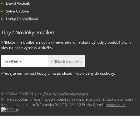
David Vašíček
Sylva Čadová
Lenka Papoušková
Tipy / Novinky emailem
Přihlášením k odběru novinek (newsletteru), získáte výhody v podobě akcí a
slev na naše výrobky a služby.
Přihlásit k odběru
Předejte nemovitost kupujícímu po složení kupní ceny do úschovy.
© 2026 ALVA REAL s.r.o.,
Zásady používání cookies
|
K mimosoudnímu řešení spotřebitelských sporů je příslušná Česká obchodní
inspekce, se sídlem Štěpánská 567/15, 120 00 Praha 2, web:
www.coi.cz