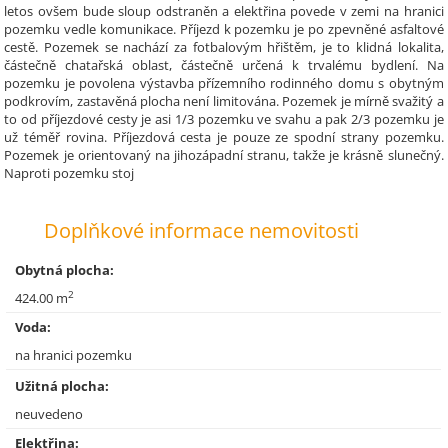
letos ovšem bude sloup odstraněn a elektřina povede v zemi na hranici
pozemku vedle komunikace. Příjezd k pozemku je po zpevněné asfaltové
cestě. Pozemek se nachází za fotbalovým hřištěm, je to klidná lokalita,
částečně chatařská oblast, částečně určená k trvalému bydlení. Na
pozemku je povolena výstavba přízemního rodinného domu s obytným
podkrovím, zastavěná plocha není limitována. Pozemek je mírně svažitý a
to od příjezdové cesty je asi 1/3 pozemku ve svahu a pak 2/3 pozemku je
už téměř rovina. Příjezdová cesta je pouze ze spodní strany pozemku.
Pozemek je orientovaný na jihozápadní stranu, takže je krásně slunečný.
Naproti pozemku stoj
Doplňkové informace nemovitosti
Obytná plocha:
2
424.00 m
Voda:
na hranici pozemku
Užitná plocha:
neuvedeno
Elektřina: