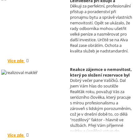
Leinvebera při koupi a
klienty, kteří budou vaše služby
Děkuji za perfektní, profesionální
následném pronájmu
vždy doporučovat každému, kdo
přístup a poradenství při
investiční nemovitosti
je potřebuje. Věřím, že se na Vás
pronajmu bytu a správě vlastních
Realizoval makléř: David
budeme moci obrátit i v případě
nemovitostí. Opět se ukázalo, že
Vašíček
prodeje, který plánujeme v
rady odborníka mohou ušetřit
budoucnu uskutečnit. Se
velké peníze a nasměrovat pro
srdečným pozdravem a přáním
další investice. Určitě se na Alva
mnoho zdraví i úspěchů Vám
Real zase obrátím. Ochota a
přejí manželé Kovandovi
kvalita služeb je nadstandardní.
Více zde
Reakce zájemce o nemovitost,
který po složení rezervace byl
Dobrý večer pane Vašíčků. Dal
nucen od koupi odstoupit.
jsem Vám hlas do soutěže
Realizoval makléř: David
Realiťák roku, považuji Vás za
Vašíček
seriózního člověka, který pracuje
s mírou profesionalismu a
zároveň s lidským porozuměním,
což je v dnešní době to, co dělá
"rozdílový" faktor - hlavně ve
službách. Přeji Vám příjemné
svátky a úspěšný vstup do
Více zde
nového roku. R. Kortánek.