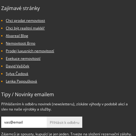
Zajímavé stránky
Chci prodat nemovitost
Chci být realitní makléř
Alvareal Blog
Nemovitosti Brno
Prodej luxusních nemovitostí
Exekuce nemovitostí
David Vašíček
Sylva Čadová
Lenka Papoušková
Tipy / Novinky emailem
Přihlášením k odběru novinek (newsletteru), získáte výhody v podobě akcí a
slev na naše výrobky a služby.
Přihlásit k odběru
Zájemců je spousty, kupující je jen jeden. Trvejte na složení rezervační zálohy.