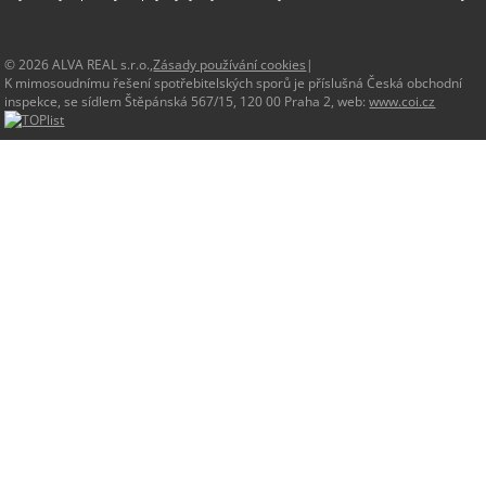
© 2026 ALVA REAL s.r.o.,
Zásady používání cookies
|
K mimosoudnímu řešení spotřebitelských sporů je příslušná Česká obchodní
inspekce, se sídlem Štěpánská 567/15, 120 00 Praha 2, web:
www.coi.cz