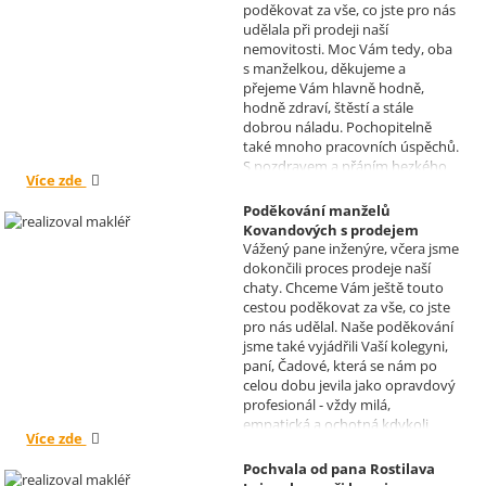
poděkovat za vše, co jste pro nás
Realizoval makléř: Sylva
udělala při prodeji naší
Čadová
nemovitosti. Moc Vám tedy, oba
s manželkou, děkujeme a
přejeme Vám hlavně hodně,
hodně zdraví, štěstí a stále
dobrou náladu. Pochopitelně
také mnoho pracovních úspěchů.
S pozdravem a přáním hezkého
Více zde
dne Hana a Jan Kovandovi
Poděkování manželů
Kovandových s prodejem
Vážený pane inženýre, včera jsme
chaty v Osové Bítýšce
dokončili proces prodeje naší
Realizoval makléř: David
chaty. Chceme Vám ještě touto
Vašíček
cestou poděkovat za vše, co jste
pro nás udělal. Naše poděkování
jsme také vyjádřili Vaší kolegyni,
paní, Čadové, která se nám po
celou dobu jevila jako opravdový
profesionál - vždy milá,
empatická a ochotná kdykoli
Více zde
pomoci s řešením jakéhokoli
problému. Vaše společnost i Vy v
Pochvala od pana Rostilava
nás získáváte opravdu spokojené