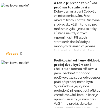
A tohle je přesně ten důvod,
proč nás to stále baví a
Dobrý den milá paní Čadová ,
naplňuje, poděkování od pana
velmi se omlouvám, že se
Míška.
ozývám trochu pozdě. Nicméně
Realizoval makléř: Sylva
si obrovsky vážím toho co pro
Čadová
mně stále vyřizujete a to taky
zůstane navždy v mých
vzpomínkách Při všech
starostech dnešní doby a
mnohých zklamáních je vaše
laskavost a ochota jako by z
Více zde
jiného světa. Moc děkuji za
informace a děkuji za vaše úsilí.
Poděkování od Ireny Höklové,
Zatím se mějte moc a moc hezky.
prodej dvou bytů v Brně
S pozdravem Pavel Míšek
Chci i touto formou /děkovala
Realizoval makléř: Sylva
jsem i osobně/ moooooc
Čadová
poděkovat za super odvedenou
práci při prodeji mého bytu -
Sylvě Čadové. Její vysoce
profesionální ,empatický přístup-
včetně chování, komunikace je
opravdu úžasný. Již nám přes
Vaši firmu prodávala celkem
2.byty v Brně. Firmu ALVA REAL