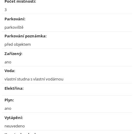
Počet místností:
3
Parkování:
parkoviště
Parkování poznámka:
před objektem
Zařízený:
ano
Voda:
vlastní studna s vlastní vodárnou
Elektřina:
Plyn:
ano
Vytápění:
neuvedeno