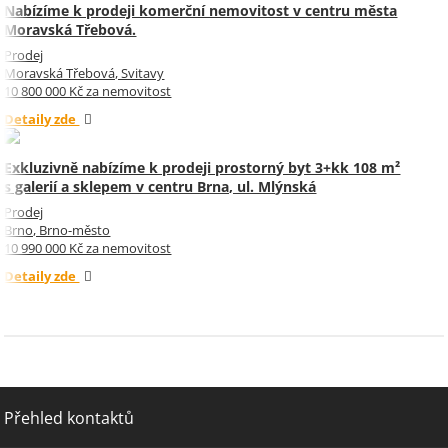
Nabízíme k prodeji komerční nemovitost v centru města
Moravská Třebová.
Prodej
Moravská Třebová, Svitavy
10 800 000 Kč za nemovitost
Detaily zde
Exkluzivně nabízíme k prodeji prostorný byt 3+kk 108 m²
s galerií a sklepem v centru Brna, ul. Mlýnská
Prodej
Brno, Brno-město
10 990 000 Kč za nemovitost
Detaily zde
Přehled kontaktů