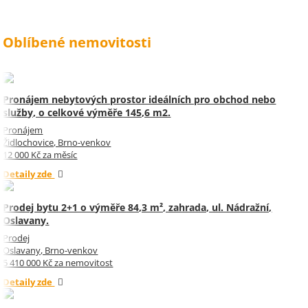
Oblíbené nemovitosti
Pronájem nebytových prostor ideálních pro obchod nebo
služby, o celkové výměře 145,6 m2.
Pronájem
Židlochovice, Brno-venkov
12 000 Kč za měsíc
Detaily zde
Prodej bytu 2+1 o výměře 84,3 m², zahrada, ul. Nádražní,
Oslavany.
Prodej
Oslavany, Brno-venkov
5 410 000 Kč za nemovitost
Detaily zde