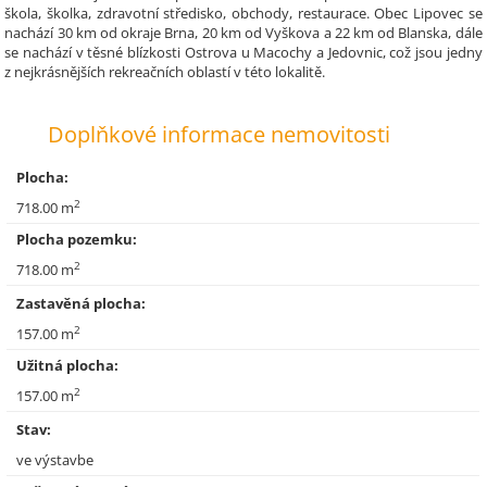
škola, školka, zdravotní středisko, obchody, restaurace. Obec Lipovec se
nachází 30 km od okraje Brna, 20 km od Vyškova a 22 km od Blanska, dále
se nachází v těsné blízkosti Ostrova u Macochy a Jedovnic, což jsou jedny
z nejkrásnějších rekreačních oblastí v této lokalitě.
Doplňkové informace nemovitosti
Plocha:
2
718.00 m
Plocha pozemku:
2
718.00 m
Zastavěná plocha:
2
157.00 m
Užitná plocha:
2
157.00 m
Stav:
ve výstavbe