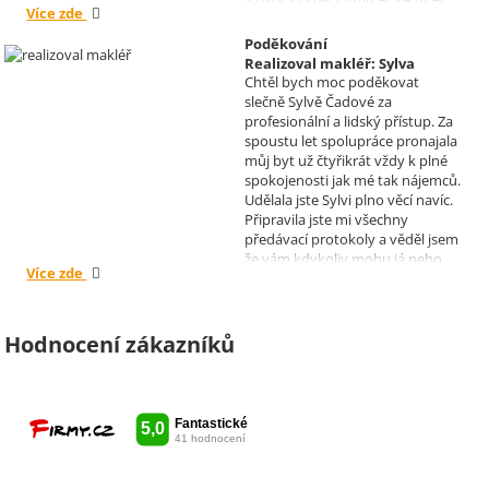
Více zde
doporučuji mnoha známým.
Krásné dny Vám a Vašim
Poděkování
zaměstnancům. Irena Höklová,
Realizoval makléř: Sylva
Brno
Chtěl bych moc poděkovat
Čadová
slečně Sylvě Čadové za
profesionální a lidský přístup. Za
spoustu let spolupráce pronajala
můj byt už čtyřikrát vždy k plné
spokojenosti jak mé tak nájemců.
Udělala jste Sylvi plno věcí navíc.
Připravila jste mi všechny
předávací protokoly a věděl jsem
že vám kdykoliv mohu já nebo
Více zde
moji nájemníci zavolat, když by
bylo potřeba cokoliv vyřešit. Díky
moc za vše je pro mě radost s
vámi spolupracovat . Snad vám
Hodnocení zákazníků
kytka jako malé poděkování za
vše udělala radost. Takže ještě
jednou děkuji Sylvi.