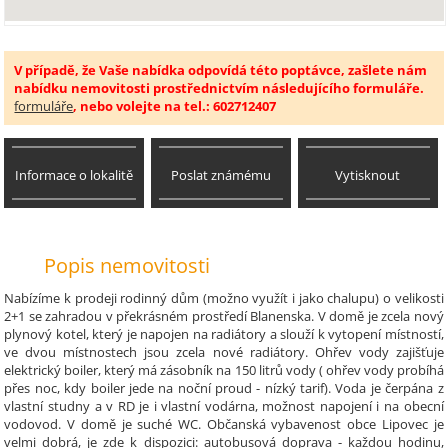
V případě, že Vaše nabídka odpovídá této poptávce, zašlete nám
nabídku nemovitosti prostřednictvím následujícího formuláře.
formuláře
, nebo volejte na tel.: 602712407
Informace o lokalitě
Poslat známému
Vytisknout
Popis nemovitosti
Nabízíme k prodeji rodinný dům (možno využít i jako chalupu) o velikosti
2+1 se zahradou v překrásném prostředí Blanenska. V domě je zcela nový
plynový kotel, který je napojen na radiátory a slouží k vytopení místností,
ve dvou místnostech jsou zcela nové radiátory. Ohřev vody zajišťuje
elektrický boiler, který má zásobník na 150 litrů vody ( ohřev vody probíhá
přes noc, kdy boiler jede na noční proud - nízký tarif). Voda je čerpána z
vlastní studny a v RD je i vlastní vodárna, možnost napojení i na obecní
vodovod. V domě je suché WC. Občanská vybavenost obce Lipovec je
velmi dobrá, je zde k dispozici: autobusová doprava - každou hodinu,