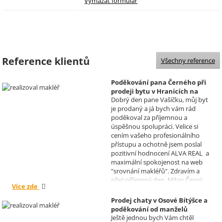
Reference klientů
Všechny reference
Poděkování pana Černého při
prodeji bytu v Hranicích na
Dobrý den pane Vašíčku, můj byt
Moravě
je prodaný a já bych vám rád
Realizoval makléř: David
poděkoval za příjemnou a
Vašíček
úspěšnou spolupráci. Velice si
cením vašeho profesionálního
přístupu a ochotně jsem poslal
pozitivní hodnocení ALVA REAL a
maximální spokojenost na web
"srovnání makléřů". Zdravím a
přeji příjemný den, Milan Černý,
Více zde
Hranice
Prodej chaty v Osové Bítýšce a
poděkování od manželů
Ještě jednou bych Vám chtěl
Kovandových