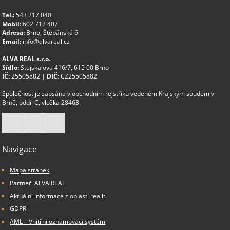
Tel.:
543 217 040
Mobil:
602 712 407
Adresa:
Brno, Štěpánská 6
Email:
info@alvareal.cz
ALVA REAL s.r.o.
Sídlo:
Stejskalova 416/7, 615 00 Brno
IČ:
25505882 |
DIČ:
CZ25505882
Společnost je zapsána v obchodním rejstříku vedeném Krajským soudem v
Brně, oddíl C, vložka 28463.
Navigace
Mapa stránek
Partneři ALVA REAL
Aktuální informace z oblasti realit
GDPR
AML – Vnitřní oznamovací systém