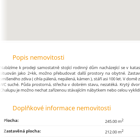
Popis nemovitosti
Nabízíme k prodeji samostatně stojící rodinný dům nacházející se v katas
situován jako 2+kk, možno přebudovat další prostory na obytné. Zast
smíšeného zdiva ( cihla pálená, nepálená, kámen ), stáří asi 100 let. V do
WC suché. Půda prostorná, střecha v dobrém stavu, nezatéká. Krytý dvo
Chalupu je možno nechat zařízenou stávajícím nábytkem nebo celou vyklidit
Doplňkové informace nemovitosti
Plocha:
2
245.00 m
Zastavěná plocha:
2
212.00 m