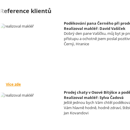
Reference klientů
Poděkování pana Černého při prode
Realizoval makléř: David Vašíček
Dobrý den pane Vašíčku, můj byt je pr
přístupu a ochotně jsem poslal poziti
Černý, Hranice
Více zde
Prodej chaty v Osové Bítýšce a p
Realizoval makléř: Sylva Čadová
Ještě jednou bych Vám chtěl poděkovat
Vám hlavně hodně, hodně zdraví, štěs
Jan Kovandovi