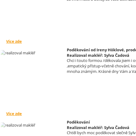
Více zde
Poděkování od Ireny Höklové, prod
Realizoval makléř: Sylva Čadová
Chci i touto formou /děkovala jsem i 
,empatický přístup-včetně chování, ko
mnoha známým. Krásné dny Vám a Va
Více zde
Poděkování
Realizoval makléř: Sylva Čadová
Chtěl bych moc poděkovat slečně Sylvě 