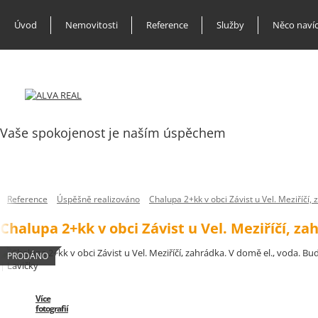
Úvod
Nemovitosti
Reference
Služby
Něco naví
Vaše spokojenost je naším úspěchem
Reference
Úspěšně realizováno
Chalupa 2+kk v obci Závist u Vel. Meziříčí,
Chalupa 2+kk v obci Závist u Vel. Meziříčí, z
PRODÁNO
Více
fotografií