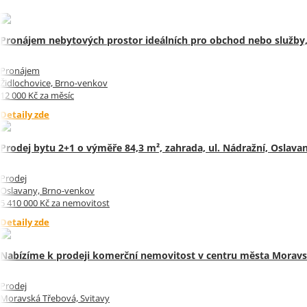
Pronájem nebytových prostor ideálních pro obchod nebo služby,
Pronájem
Židlochovice, Brno-venkov
12 000 Kč za měsíc
Detaily zde
Prodej bytu 2+1 o výměře 84,3 m², zahrada, ul. Nádražní, Oslavan
Prodej
Oslavany, Brno-venkov
5 410 000 Kč za nemovitost
Detaily zde
Nabízíme k prodeji komerční nemovitost v centru města Moravs
Prodej
Moravská Třebová, Svitavy