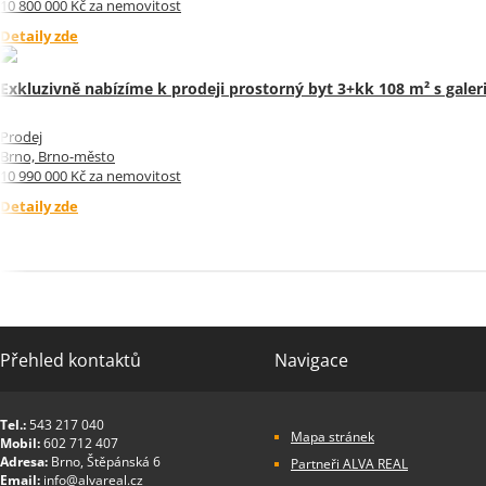
10 800 000 Kč za nemovitost
Detaily zde
Exkluzivně nabízíme k prodeji prostorný byt 3+kk 108 m² s galeri
Prodej
Brno, Brno-město
10 990 000 Kč za nemovitost
Detaily zde
Přehled kontaktů
Navigace
Tel.:
543 217 040
Mapa stránek
Mobil:
602 712 407
Adresa:
Brno, Štěpánská 6
Partneři ALVA REAL
Email:
info@alvareal.cz