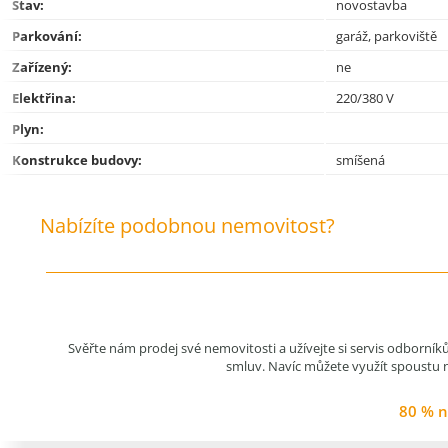
Stav:
novostavba
Parkování:
garáž, parkoviště
Zařízený:
ne
Elektřina:
220/380 V
Plyn:
Konstrukce budovy:
smíšená
Nabízíte podobnou nemovitost?
Svěřte nám prodej své nemovitosti a užívejte si servis odborní
smluv. Navíc můžete využít spoustu na
80 % n