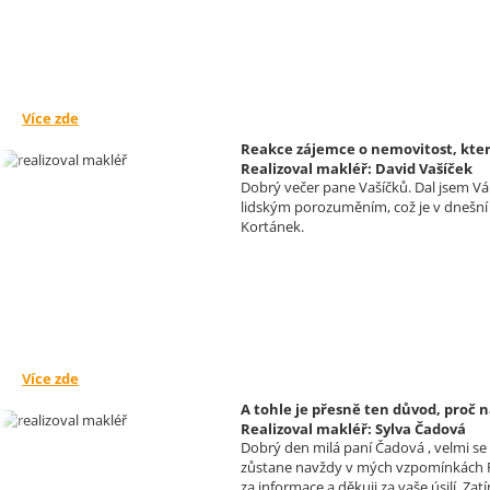
Více zde
Reakce zájemce o nemovitost, který
Realizoval makléř: David Vašíček
Dobrý večer pane Vašíčků. Dal jsem Vám
lidským porozuměním, což je v dnešní d
Kortánek.
Více zde
A tohle je přesně ten důvod, proč n
Realizoval makléř: Sylva Čadová
Dobrý den milá paní Čadová , velmi s
zůstane navždy v mých vzpomínkách Př
za informace a děkuji za vaše úsilí. 