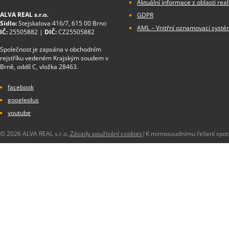
Aktuální informace z oblasti real
ALVA REAL s.r.o.
GDPR
Sídlo:
Stejskalova 416/7, 615 00 Brno
AML – Vnitřní oznamovací systé
IČ:
25505882 |
DIČ:
CZ25505882
Společnost je zapsána v obchodním
rejstříku vedeném Krajským soudem v
Brně, oddíl C, vložka 28463.
facebook
googleplus
youtube
© 2026 ALVA REAL s.r.o.,
Zásady používání cookies
|
K mimosoudnímu řešení spotře