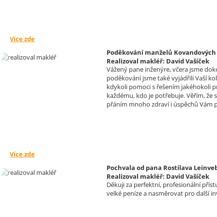
Více zde
Poděkování manželů Kovandových s
Realizoval makléř: David Vašíček
Vážený pane inženýre, včera jsme doko
poděkování jsme také vyjádřili Vaší ko
kdykoli pomoci s řešením jakéhokoli p
každému, kdo je potřebuje. Věřím, že
přáním mnoho zdraví i úspěchů Vám p
Více zde
Pochvala od pana Rostilava Leinve
Realizoval makléř: David Vašíček
Děkuji za perfektní, profesionální pří
velké peníze a nasměrovat pro další inv