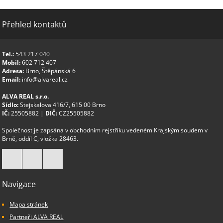
Přehled kontaktů
Tel.:
543 217 040
Mobil:
602 712 407
Adresa:
Brno, Štěpánská 6
Email:
info@alvareal.cz
ALVA REAL s.r.o.
Sídlo:
Stejskalova 416/7, 615 00 Brno
IČ:
25505882 |
DIČ:
CZ25505882
Společnost je zapsána v obchodním rejstříku vedeném Krajským soudem v
Brně, oddíl C, vložka 28463.
Navigace
Mapa stránek
Partneři ALVA REAL