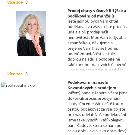
Více zde
Hranice
Prodej chaty v Osové Bítýšce a
poděkování od manželů
Ještě jednou bych Vám chtěl
Kovandových
poděkovat za vše, co jste pro nás
Realizoval makléř: Sylva
udělala při prodeji naší
Čadová
nemovitosti. Moc Vám tedy, oba
s manželkou, děkujeme a
přejeme Vám hlavně hodně,
hodně zdraví, štěstí a stále
dobrou náladu. Pochopitelně
také mnoho pracovních úspěchů.
S pozdravem a přáním hezkého
Více zde
dne Hana a Jan Kovandovi
Poděkování manželů
Kovandových s prodejem
Vážený pane inženýre, včera jsme
chaty v Osové Bítýšce
dokončili proces prodeje naší
Realizoval makléř: David
chaty. Chceme Vám ještě touto
Vašíček
cestou poděkovat za vše, co jste
pro nás udělal. Naše poděkování
jsme také vyjádřili Vaší kolegyni,
paní, Čadové, která se nám po
celou dobu jevila jako opravdový