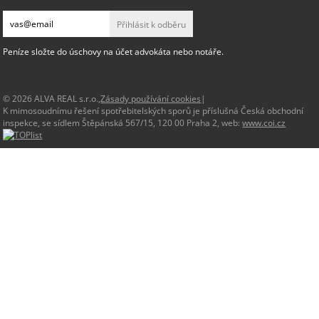
Přihlásit k odběru
Peníze složte do úschovy na účet advokáta nebo notáře.
© 2026 ALVA REAL s.r.o.,
Zásady používání cookies
|
K mimosoudnímu řešení spotřebitelských sporů je příslušná Česká obchodní
inspekce, se sídlem Štěpánská 567/15, 120 00 Praha 2, web:
www.coi.cz