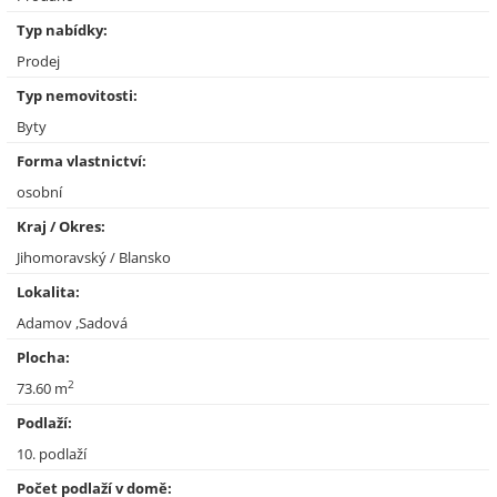
Typ nabídky:
Prodej
Typ nemovitosti:
Byty
Forma vlastnictví:
osobní
Kraj / Okres:
Jihomoravský / Blansko
Lokalita:
Adamov ,Sadová
Plocha:
2
73.60 m
Podlaží:
10. podlaží
Počet podlaží v domě: