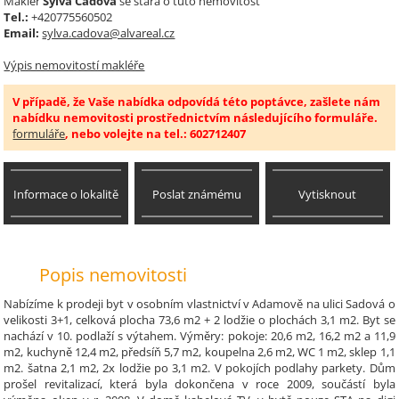
Makléř
Sylva Čadová
se stará o tuto nemovitost
Tel.:
+420775560502
Email:
sylva.cadova@alvareal.cz
Výpis nemovitostí makléře
V případě, že Vaše nabídka odpovídá této poptávce, zašlete nám
nabídku nemovitosti prostřednictvím následujícího formuláře.
formuláře
, nebo volejte na tel.: 602712407
Informace o lokalitě
Poslat známému
Vytisknout
Popis nemovitosti
Nabízíme k prodeji byt v osobním vlastnictví v Adamově na ulici Sadová o
velikosti 3+1, celková plocha 73,6 m2 + 2 lodžie o plochách 3,1 m2. Byt se
nachází v 10. podlaží s výtahem. Výměry: pokoje: 20,6 m2, 16,2 m2 a 11,9
m2, kuchyně 12,4 m2, předsíň 5,7 m2, koupelna 2,6 m2, WC 1 m2, sklep 1,1
m2. šatna 2,1 m2, 2x lodžie po 3,1 m2. V pokojích podlahy parkety. Dům
prošel revitalizací, která byla dokončena v roce 2009, součástí byla