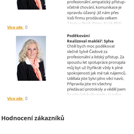
profesionální ,empatický přístup-
včetně chování, komunikace je
opravdu úžasný. Již nám přes
Vaši firmu prodávala celkem
2.byty v Brně. Firmu ALVA REAL
Více zde
doporučuji mnoha známým.
Krásné dny Vám a Vašim
Poděkování
zaměstnancům. Irena Höklová,
Realizoval makléř: Sylva
Brno
Chtěl bych moc poděkovat
Čadová
slečně Sylvě Čadové za
profesionální a lidský přístup. Za
spoustu let spolupráce pronajala
můj byt už čtyřikrát vždy k plné
spokojenosti jak mé tak nájemců.
Udělala jste Sylvi plno věcí navíc.
Připravila jste mi všechny
předávací protokoly a věděl jsem
že vám kdykoliv mohu já nebo
Více zde
moji nájemníci zavolat, když by
bylo potřeba cokoliv vyřešit. Díky
moc za vše je pro mě radost s
vámi spolupracovat . Snad vám
Hodnocení zákazníků
kytka jako malé poděkování za
vše udělala radost. Takže ještě
jednou děkuji Sylvi.