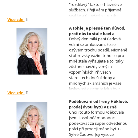
"rozdílový" faktor - hlavně ve
službách. Přeji Vám příjemné
svátky a úspěšný vstup do
Více zde
nového roku. R. Kortánek.
A tohle je přesně ten důvod,
proč nás to stále baví a
Dobrý den milá paní Čadová ,
naplňuje, poděkování od pana
velmi se omlouvám, že se
Míška.
ozývám trochu pozdě. Nicméně
Realizoval makléř: Sylva
si obrovsky vážím toho co pro
Čadová
mně stále vyřizujete a to taky
zůstane navždy v mých
vzpomínkách Při všech
starostech dnešní doby a
mnohých zklamáních je vaše
laskavost a ochota jako by z
Více zde
jiného světa. Moc děkuji za
informace a děkuji za vaše úsilí.
Poděkování od Ireny Höklové,
Zatím se mějte moc a moc hezky.
prodej dvou bytů v Brně
S pozdravem Pavel Míšek
Chci i touto formou /děkovala
Realizoval makléř: Sylva
jsem i osobně/ moooooc
Čadová
poděkovat za super odvedenou
práci při prodeji mého bytu -
Sylvě Čadové. Její vysoce