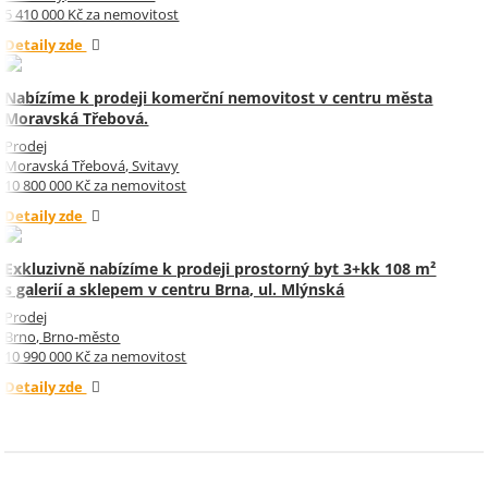
5 410 000 Kč za nemovitost
Detaily zde
Nabízíme k prodeji komerční nemovitost v centru města
Moravská Třebová.
Prodej
Moravská Třebová, Svitavy
10 800 000 Kč za nemovitost
Detaily zde
Exkluzivně nabízíme k prodeji prostorný byt 3+kk 108 m²
s galerií a sklepem v centru Brna, ul. Mlýnská
Prodej
Brno, Brno-město
10 990 000 Kč za nemovitost
Detaily zde