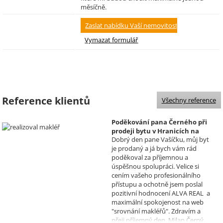
měsíčně.
Reference klientů
Všechny reference
Poděkování pana Černého při
prodeji bytu v Hranicích na
Dobrý den pane Vašíčku, můj byt
Moravě
je prodaný a já bych vám rád
Realizoval makléř: David
poděkoval za příjemnou a
Vašíček
úspěšnou spolupráci. Velice si
cením vašeho profesionálního
přístupu a ochotně jsem poslal
pozitivní hodnocení ALVA REAL a
maximální spokojenost na web
"srovnání makléřů". Zdravím a
přeji příjemný den, Milan Černý,