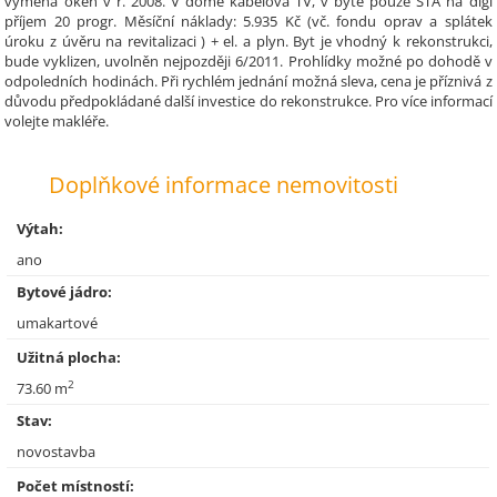
výměna oken v r. 2008. V domě kabelová TV, v bytě pouze STA na digi
příjem 20 progr. Měsíční náklady: 5.935 Kč (vč. fondu oprav a splátek
úroku z úvěru na revitalizaci ) + el. a plyn. Byt je vhodný k rekonstrukci,
bude vyklizen, uvolněn nejpozději 6/2011. Prohlídky možné po dohodě v
odpoledních hodinách. Při rychlém jednání možná sleva, cena je příznivá z
důvodu předpokládané další investice do rekonstrukce. Pro více informací
volejte makléře.
Doplňkové informace nemovitosti
Výtah:
ano
Bytové jádro:
umakartové
Užitná plocha:
2
73.60 m
Stav:
novostavba
Počet místností: