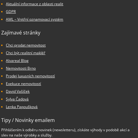
Aktuální informace z oblasti realit
GDPR
AML – Vnitřní oznamovací systém
Zajímavé stránky
Chci prodat nemovitost
Chci být realitní makléř
Alvareal Blog
Nemovitosti Brno
Prodej luxusních nemovitostí
Exekuce nemovitostí
David Vašíček
Sylva Čadová
Lenka Papoušková
Tipy / Novinky emailem
Přihlášením k odběru novinek (newsletteru), získáte výhody v podobě akcí a
slev na naše výrobky a služby.