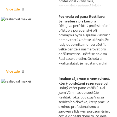
profesionál - vždy milá,
empatická a ochotná kdykoli
Více zde
pomoci s řešením jakéhokoli
problému. Vaše společnost i Vy v
Pochvala od pana Rostilava
nás získáváte opravdu spokojené
Leinvebera při koupi a
klienty, kteří budou vaše služby
Děkuji za perfektní, profesionální
následném pronájmu
vždy doporučovat každému, kdo
přístup a poradenství při
investiční nemovitosti
je potřebuje. Věřím, že se na Vás
pronajmu bytu a správě vlastních
Realizoval makléř: David
budeme moci obrátit i v případě
nemovitostí. Opět se ukázalo, že
Vašíček
prodeje, který plánujeme v
rady odborníka mohou ušetřit
budoucnu uskutečnit. Se
velké peníze a nasměrovat pro
srdečným pozdravem a přáním
další investice. Určitě se na Alva
mnoho zdraví i úspěchů Vám
Real zase obrátím. Ochota a
přejí manželé Kovandovi
kvalita služeb je nadstandardní.
Více zde
Reakce zájemce o nemovitost,
který po složení rezervace byl
Dobrý večer pane Vašíčků. Dal
nucen od koupi odstoupit.
jsem Vám hlas do soutěže
Realizoval makléř: David
Realiťák roku, považuji Vás za
Vašíček
seriózního člověka, který pracuje
s mírou profesionalismu a
zároveň s lidským porozuměním,
což je v dnešní době to, co dělá