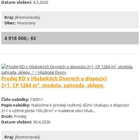
Datum vložení:
4.5.2026
Kraj:
Jihomoravský
Obec:
Hovorany
4 918 000,- Kč
Prodej RD v Hlubokých Dvorech o dispozici
2+1, CP 1264 m², stodola, zahrada, sklepy.
Číslo nabídky:
730911
Popis nabídky:
Nabízíme k prodeji rodinný dům/ chalupu o dispozici
2+1 o užitné ploše 100,28 m² v malebné obci Hlub...
Druh:
Prodej
Datum vložení:
30.4.2026
Kraj:
Jihomoravský