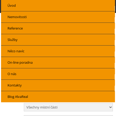
Úvod
Nemovitosti
Reference
Volejte a pište zdarma
Po-Pá, 8-17h
Služby
800 701 100
info@alvareal.cz
Něco navíc
Nabídky nemovitostí
Nabízíme nemovitosti
On-line poradna
Nabízíme nemovitosti - aktuální nabídky
O nás
Lokalita:
Kontakty
Blog AlvaReal