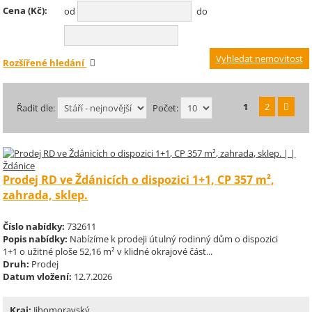
Cena (Kč):
od
do
Rozšířené hledání
1
2
Řadit dle:
Počet:
Prodej RD ve Ždánicích o dispozici 1+1, CP 357 m²,
zahrada, sklep.
Číslo nabídky:
732611
Popis nabídky:
Nabízíme k prodeji útulný rodinný dům o dispozici
1+1 o užitné ploše 52,16 m² v klidné okrajové část...
Druh:
Prodej
Datum vložení:
12.7.2026
Kraj:
Jihomoravský