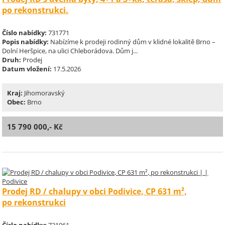
po rekonstrukci.
Číslo nabídky:
731771
Popis nabídky:
Nabízíme k prodeji rodinný dům v klidné lokalitě Brno –
Dolní Heršpice, na ulici Chleborádova. Dům j...
Druh:
Prodej
Datum vložení:
17.5.2026
Kraj:
Jihomoravský
Obec:
Brno
15 790 000,- Kč
Prodej RD / chalupy v obci Podivice, CP 631 m²,
po rekonstrukci