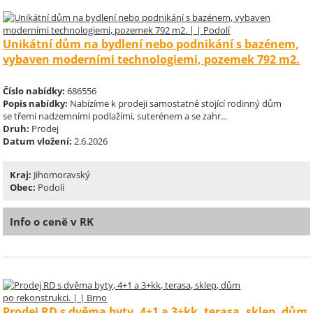
Unikátní dům na bydlení nebo podnikání s bazénem,
vybaven moderními technologiemi, pozemek 792 m2.
Číslo nabídky:
686556
Popis nabídky:
Nabízíme k prodeji samostatně stojící rodinný dům
se třemi nadzemními podlažími, suterénem a se zahr...
Druh:
Prodej
Datum vložení:
2.6.2026
Kraj:
Jihomoravský
Obec:
Podolí
Info o ceně v RK
Prodej RD s dvěma byty, 4+1 a 3+kk, terasa, sklep, dům