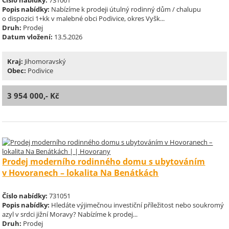
Číslo nabídky:
731061
Popis nabídky:
Nabízíme k prodeji útulný rodinný dům / chalupu
o dispozici 1+kk v malebné obci Podivice, okres Vyšk...
Druh:
Prodej
Datum vložení:
13.5.2026
Kraj:
Jihomoravský
Obec:
Podivice
3 954 000,- Kč
Prodej moderního rodinného domu s ubytováním
v Hovoranech – lokalita Na Benátkách
Číslo nabídky:
731051
Popis nabídky:
Hledáte výjimečnou investiční příležitost nebo soukromý
azyl v srdci jižní Moravy? Nabízíme k prodej...
Druh:
Prodej