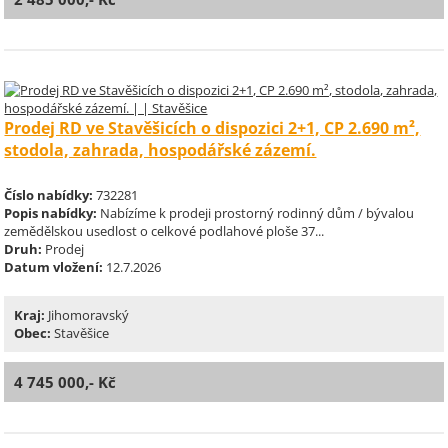
Prodej RD ve Stavěšicích o dispozici 2+1, CP 2.690 m²,
stodola, zahrada, hospodářské zázemí.
Číslo nabídky:
732281
Popis nabídky:
Nabízíme k prodeji prostorný rodinný dům / bývalou
zemědělskou usedlost o celkové podlahové ploše 37...
Druh:
Prodej
Datum vložení:
12.7.2026
Kraj:
Jihomoravský
Obec:
Stavěšice
4 745 000,- Kč