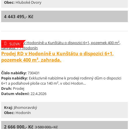
Obec:
Hluboké Dvory
4 443 495,- Kč
SLEVA!
Prodej RD v Hodoníně u Kunštátu o dispozici 6+1,
pozemek 400 m², zahrada.
Číslo nabídky:
730431
Popis nabídky:
Exkluzivně nabízíme k prodeji rodinný dům o dispozici
6+1 a podlahové ploše cca 140 m², v obci Hodon...
Druh:
Prodej
Datum vložení:
22.4.2026
Kraj:
Jihomoravský
Obec:
Hodonín
2 666 000,- Kč
3 580 000,- Kč