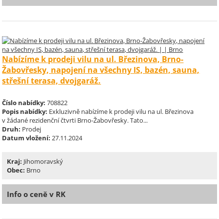
Nabízíme k prodeji vilu na ul. Březinova, Brno-
Žabovřesky, napojení na všechny IS, bazén, sauna,
střešní terasa, dvojgaráž.
Číslo nabídky:
708822
Popis nabídky:
Exkluzivně nabízíme k prodeji vilu na ul. Březinova
v žádané rezidenční čtvrti Brno-Žabovřesky. Tato...
Druh:
Prodej
Datum vložení:
27.11.2024
Kraj:
Jihomoravský
Obec:
Brno
Info o ceně v RK