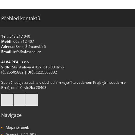
Přehled kontaktů
Tel.:
543 217 040
Mobil:
602 712 407
Adresa:
Brno, Štěpánská 6
Email:
info@alvareal.cz
ALVA REAL s.r.o.
Sídlo:
Stejskalova 416/7, 615 00 Brno
IČ:
25505882 |
DIČ:
CZ25505882
Společnost je zapsána v obchodním rejstříku vedeném Krajským soudem v
Brně, oddíl C, vložka 28463.
Navigace
Mapa stránek
Partneři ALVA REAL