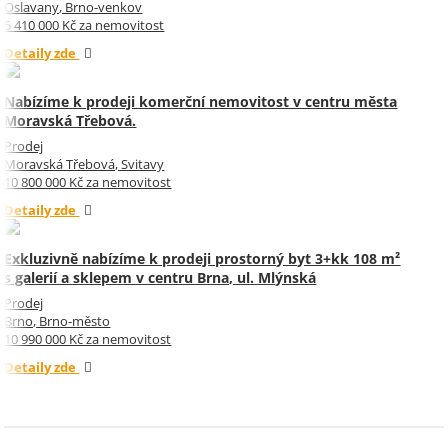
Oslavany, Brno-venkov
5 410 000 Kč za nemovitost
Detaily zde
Nabízíme k prodeji komerční nemovitost v centru města
Moravská Třebová.
Prodej
Moravská Třebová, Svitavy
10 800 000 Kč za nemovitost
Detaily zde
Exkluzivně nabízíme k prodeji prostorný byt 3+kk 108 m²
s galerií a sklepem v centru Brna, ul. Mlýnská
Prodej
Brno, Brno-město
10 990 000 Kč za nemovitost
Detaily zde