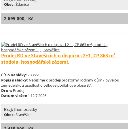
Obec:
Ždánice
2 695 000,- Kč
Prodej RD ve Stavěšicích o dispozici 2+1, CP 863 m²,
stodola, hospodářské zázemí.
Číslo nabídky:
733551
Popis nabídky:
Nabízíme k prodeji prostorný rodinný dům / bývalou
zemědělskou usedlost o celkové podlahové ploše 37...
Druh:
Prodej
Datum vložení:
12.7.2026
Kraj:
Jihomoravský
Obec:
Stavěšice
2 485 000,- Kč