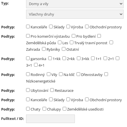
Typ:
Podtyp:
Kanceláře
Sklady
Výroba
Obchodní prostory
Podtyp:
Pro komerční výstavbu
Pro bydlení
Zemědělská půda
Les
Trvalý travní porost
Zahrada
Rybníky
Ostatní
Podtyp:
garsonka
1+kk
2+kk
3+kk
1+1
2+1
3+1
4+1
Podtyp:
Rodinný
Vily
Na klíč
Dřevostavby
Nízkoenergetické
Podtyp:
Ubytování
Restaurace
Podtyp:
Kanceláře
Sklady
Výroba
Obchodní prostory
Podtyp:
Chaty
Chalupy
Zemědělské usedlosti
Fulltext / ID: