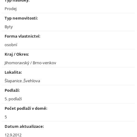
Typ nabídky:
Prodej
Typ nemovitosti:
Byty
Forma vlastnictví:
osobní
Kraj / Okres:
Jihomoravský / Brno-venkov
Lokalita:
Šlapanice ,Švehlova
Podlaží:
5. podlaží
Počet podlaží v domě:
5
Datum aktualizace:
12.9.2012