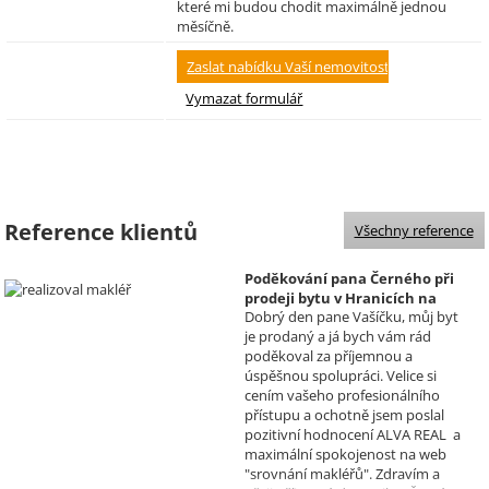
které mi budou chodit maximálně jednou
měsíčně.
Reference klientů
Všechny reference
Poděkování pana Černého při
prodeji bytu v Hranicích na
Dobrý den pane Vašíčku, můj byt
Moravě
je prodaný a já bych vám rád
Realizoval makléř: David
poděkoval za příjemnou a
Vašíček
úspěšnou spolupráci. Velice si
cením vašeho profesionálního
přístupu a ochotně jsem poslal
pozitivní hodnocení ALVA REAL a
maximální spokojenost na web
"srovnání makléřů". Zdravím a