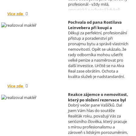
profesionál - vždy milá,
empatická a ochotná kdykoli
Více zde
pomoci s řešením jakéhokoli
problému. Vaše společnost i Vy v
Pochvala od pana Rostilava
nás získáváte opravdu spokojené
Leinvebera při koupi a
klienty, kteří budou vaše služby
Děkuji za perfektní, profesionální
následném pronájmu
vždy doporučovat každému, kdo
přístup a poradenství při
investiční nemovitosti
je potřebuje. Věřím, že se na Vás
pronajmu bytu a správě vlastních
Realizoval makléř: David
budeme moci obrátit i v případě
nemovitostí. Opět se ukázalo, že
Vašíček
prodeje, který plánujeme v
rady odborníka mohou ušetřit
budoucnu uskutečnit. Se
velké peníze a nasměrovat pro
srdečným pozdravem a přáním
další investice. Určitě se na Alva
mnoho zdraví i úspěchů Vám
Real zase obrátím. Ochota a
přejí manželé Kovandovi
kvalita služeb je nadstandardní.
Více zde
Reakce zájemce o nemovitost,
který po složení rezervace byl
Dobrý večer pane Vašíčků. Dal
nucen od koupi odstoupit.
jsem Vám hlas do soutěže
Realizoval makléř: David
Realiťák roku, považuji Vás za
Vašíček
seriózního člověka, který pracuje
s mírou profesionalismu a
zároveň s lidským porozuměním,