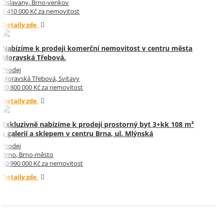
Oslavany, Brno-venkov
5 410 000 Kč za nemovitost
Detaily zde
Nabízíme k prodeji komerční nemovitost v centru města
Moravská Třebová.
Prodej
Moravská Třebová, Svitavy
10 800 000 Kč za nemovitost
Detaily zde
Exkluzivně nabízíme k prodeji prostorný byt 3+kk 108 m²
s galerií a sklepem v centru Brna, ul. Mlýnská
Prodej
Brno, Brno-město
10 990 000 Kč za nemovitost
Detaily zde