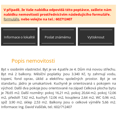
V případě, že Vaše nabídka odpovídá této poptávce, zašlete nám
nabídku nemovitosti prostřednictvím následujícího formuláře.
formuláře
, nebo volejte na tel.: 602712407
Informace o lokalitě
Poslat známému
Vytisknout
Popis nemovitosti
Byt v osobním vlastnictví. Byt je ve 4.patře ze 4. Dům má novou střechu.
Byt má 2 balkony. Měsíční poplatky jsou 3.340 Kč, ty zahrnují vodu,
topení, fond oprav, úklid a elektřinu společných prostor. Byt je ve
standartu. Jádro je umakartové. Kuchyně je orientovaná s pokojem na
východ. Další dva pokoje jsou orientované na západ Celková plocha bytu
je 78,65 m2. Další rozměry: pokoj 16,21 m2, pokoj 20,64 m2, pokoj 12,06
m2, předsíň 7,62 m2, kuchyň 12,06 m2, kouplena 2,64 m2, WC 0,96 m2,
spíž 3,90 m2, sklep 2,53 m2. Balkony jsou o celkové výměře 5,66 m2.
Informace: Ing. David Vašíček, tel.: 602/712407