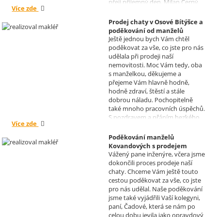
přeji příjemný den, Milan Černý,
Více zde
Hranice
Prodej chaty v Osové Bítýšce a
poděkování od manželů
Ještě jednou bych Vám chtěl
Kovandových
poděkovat za vše, co jste pro nás
Realizoval makléř: Sylva
udělala při prodeji naší
Čadová
nemovitosti. Moc Vám tedy, oba
s manželkou, děkujeme a
přejeme Vám hlavně hodně,
hodně zdraví, štěstí a stále
dobrou náladu. Pochopitelně
také mnoho pracovních úspěchů.
S pozdravem a přáním hezkého
Více zde
dne Hana a Jan Kovandovi
Poděkování manželů
Kovandových s prodejem
Vážený pane inženýre, včera jsme
chaty v Osové Bítýšce
dokončili proces prodeje naší
Realizoval makléř: David
chaty. Chceme Vám ještě touto
Vašíček
cestou poděkovat za vše, co jste
pro nás udělal. Naše poděkování
jsme také vyjádřili Vaší kolegyni,
paní, Čadové, která se nám po
celou dobu jevila jako opravdový