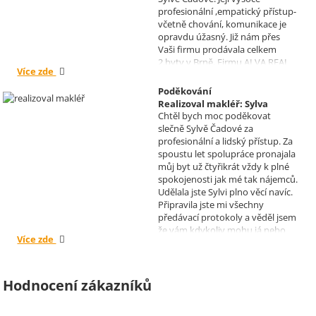
profesionální ,empatický přístup-
včetně chování, komunikace je
opravdu úžasný. Již nám přes
Vaši firmu prodávala celkem
2.byty v Brně. Firmu ALVA REAL
Více zde
doporučuji mnoha známým.
Krásné dny Vám a Vašim
Poděkování
zaměstnancům. Irena Höklová,
Realizoval makléř: Sylva
Brno
Chtěl bych moc poděkovat
Čadová
slečně Sylvě Čadové za
profesionální a lidský přístup. Za
spoustu let spolupráce pronajala
můj byt už čtyřikrát vždy k plné
spokojenosti jak mé tak nájemců.
Udělala jste Sylvi plno věcí navíc.
Připravila jste mi všechny
předávací protokoly a věděl jsem
že vám kdykoliv mohu já nebo
Více zde
moji nájemníci zavolat, když by
bylo potřeba cokoliv vyřešit. Díky
moc za vše je pro mě radost s
vámi spolupracovat . Snad vám
Hodnocení zákazníků
kytka jako malé poděkování za
vše udělala radost. Takže ještě