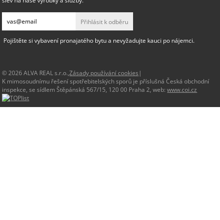
slev na naše výrobky a služby.
Přihlásit k odběru
Pojištěte si vybavení pronajatého bytu a nevyžadujte kauci po nájemci.
© 2026 ALVA REAL s.r.o.,
Zásady používání cookies
|
K mimosoudnímu řešení spotřebitelských sporů je příslušná Česká obchodní
inspekce, se sídlem Štěpánská 567/15, 120 00 Praha 2, web:
www.coi.cz