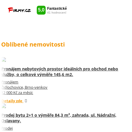
jednou děkuji Sylvi.
Oblíbené nemovitosti
Pronájem nebytových prostor ideálních pro obchod nebo
služby, o celkové výměře 145,6 m2.
Pronájem
Židlochovice, Brno-venkov
12 000 Kč za měsíc
Detaily zde
Prodej bytu 2+1 o výměře 84,3 m², zahrada, ul. Nádražní,
Oslavany.
Prodej