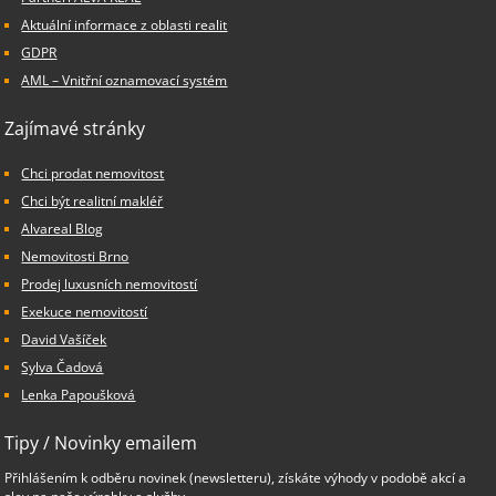
Aktuální informace z oblasti realit
GDPR
AML – Vnitřní oznamovací systém
Zajímavé stránky
Chci prodat nemovitost
Chci být realitní makléř
Alvareal Blog
Nemovitosti Brno
Prodej luxusních nemovitostí
Exekuce nemovitostí
David Vašíček
Sylva Čadová
Lenka Papoušková
Tipy / Novinky emailem
Přihlášením k odběru novinek (newsletteru), získáte výhody v podobě akcí a