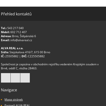
Přehled kontaktů
Tel.:
543 217 040
Mobil:
602 712 407
Adresa:
Brno, Štěpánská 6
Email:
info@alvareal.cz
ALVA REAL s.r.o.
Sídlo:
Stejskalova 416/7, 615 00 Brno
IČ:
25505882 |
DIČ:
CZ25505882
Společnost je zapsána v obchodním rejstříku vedeném Krajským soudem v
Brně, oddíl C, vložka 28463.
Navigace
Mapa stránek
Partneři ALVA REAL