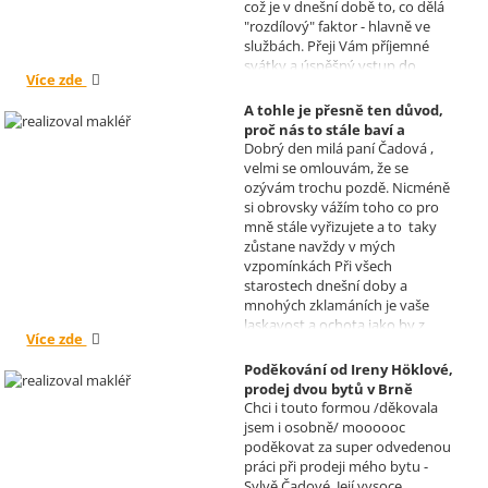
což je v dnešní době to, co dělá
"rozdílový" faktor - hlavně ve
službách. Přeji Vám příjemné
svátky a úspěšný vstup do
Více zde
nového roku. R. Kortánek.
A tohle je přesně ten důvod,
proč nás to stále baví a
Dobrý den milá paní Čadová ,
naplňuje, poděkování od pana
velmi se omlouvám, že se
Míška.
ozývám trochu pozdě. Nicméně
Realizoval makléř: Sylva
si obrovsky vážím toho co pro
Čadová
mně stále vyřizujete a to taky
zůstane navždy v mých
vzpomínkách Při všech
starostech dnešní doby a
mnohých zklamáních je vaše
laskavost a ochota jako by z
Více zde
jiného světa. Moc děkuji za
informace a děkuji za vaše úsilí.
Poděkování od Ireny Höklové,
Zatím se mějte moc a moc hezky.
prodej dvou bytů v Brně
S pozdravem Pavel Míšek
Chci i touto formou /děkovala
Realizoval makléř: Sylva
jsem i osobně/ moooooc
Čadová
poděkovat za super odvedenou
práci při prodeji mého bytu -
Sylvě Čadové. Její vysoce