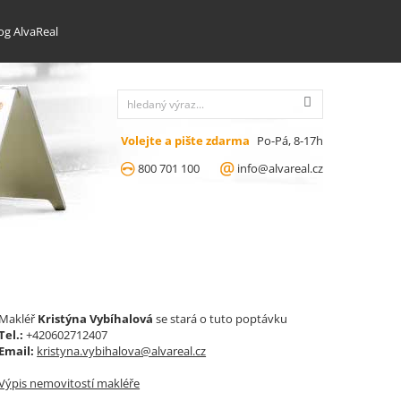
og AlvaReal
Volejte a pište zdarma
Po-Pá, 8-17h
800 701 100
info@alvareal.cz
Makléř
Kristýna Vybíhalová
se stará o tuto poptávku
Tel.:
+420602712407
Email:
kristyna.vybihalova@alvareal.cz
Výpis nemovitostí makléře