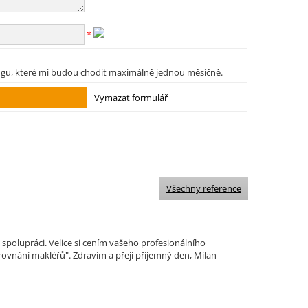
*
ngu, které mi budou chodit maximálně jednou měsíčně.
Všechny reference
polupráci. Velice si cením vašeho profesionálního
ovnání makléřů". Zdravím a přeji příjemný den, Milan