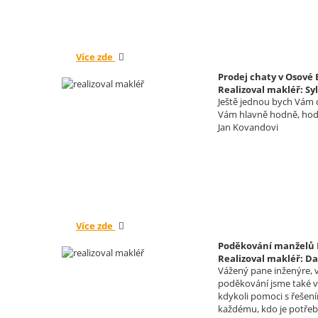
Více zde
Prodej chaty v Osové
Realizoval makléř: Sy
Ještě jednou bych Vám c
Vám hlavně hodně, hodn
Jan Kovandovi
Více zde
Poděkování manželů K
Realizoval makléř: Da
Vážený pane inženýre, v
poděkování jsme také vy
kdykoli pomoci s řešení
každému, kdo je potřeb