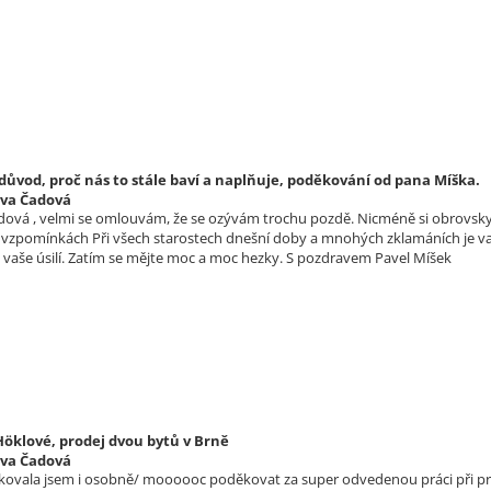
 důvod, proč nás to stále baví a naplňuje, poděkování od pana Míška.
lva Čadová
dová , velmi se omlouvám, že se ozývám trochu pozdě. Nicméně si obrovsky 
vzpomínkách Při všech starostech dnešní doby a mnohých zklamáních je vaše
a vaše úsilí. Zatím se mějte moc a moc hezky. S pozdravem Pavel Míšek
Höklové, prodej dvou bytů v Brně
lva Čadová
kovala jsem i osobně/ moooooc poděkovat za super odvedenou práci při prod