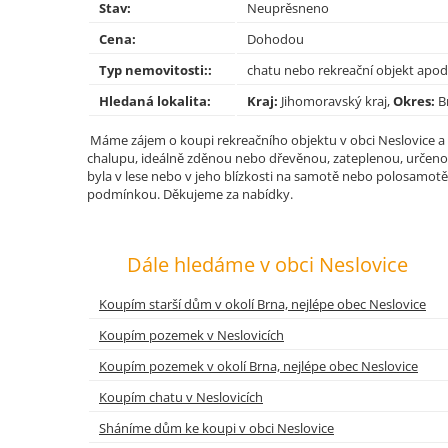
Stav:
Neuprěsneno
Cena:
Dohodou
Typ nemovitosti::
chatu nebo rekreační objekt apod
Hledaná lokalita:
Kraj:
Jihomoravský kraj,
Okres:
B
Máme zájem o koupi rekreačního objektu v obci Neslovice a 
chalupu, ideálně zděnou nebo dřevěnou, zateplenou, určenou
byla v lese nebo v jeho blízkosti na samotě nebo polosamotě
podmínkou. Děkujeme za nabídky.
Dále hledáme v obci Neslovice
Koupím starší dům v okolí Brna, nejlépe obec Neslovice
Koupím pozemek v Neslovicích
Koupím pozemek v okolí Brna, nejlépe obec Neslovice
Koupím chatu v Neslovicích
Sháníme dům ke koupi v obci Neslovice