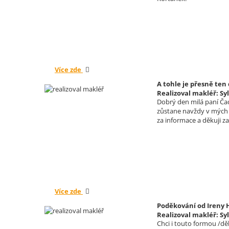
Více zde
A tohle je přesně ten
Realizoval makléř: Sy
Dobrý den milá paní Ča
zůstane navždy v mých 
za informace a děkuji z
Více zde
Poděkování od Ireny 
Realizoval makléř: Sy
Chci i touto formou /dě