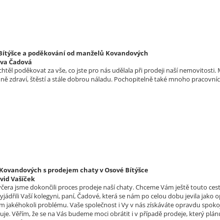
 Bítýšce a poděkování od manželů Kovandových
lva Čadová
htěl poděkovat za vše, co jste pro nás udělala při prodeji naší nemovitost
ě zdraví, štěstí a stále dobrou náladu. Pochopitelně také mnoho pracovn
ovandových s prodejem chaty v Osové Bítýšce
vid Vašíček
čera jsme dokončili proces prodeje naší chaty. Chceme Vám ještě touto cest
jádřili Vaší kolegyni, paní, Čadové, která se nám po celou dobu jevila jako
m jakéhokoli problému. Vaše společnost i Vy v nás získáváte opravdu spoko
uje. Věřím, že se na Vás budeme moci obrátit i v případě prodeje, který p