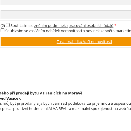
(2)
Souhlasím se
zněním podmínek zpracování osobních údajů
*
Souhlasím se zasíláním nabídek nemovitostí a novinek ze světa marketi
ého při prodeji bytu v Hranicích na Moravě
vid Vašíček
 můj byt je prodaný a já bych vám rád poděkoval za příjemnou a úspěšnou s
m poslal pozitivní hodnocení ALVA REAL a maximální spokojenost na web "sr