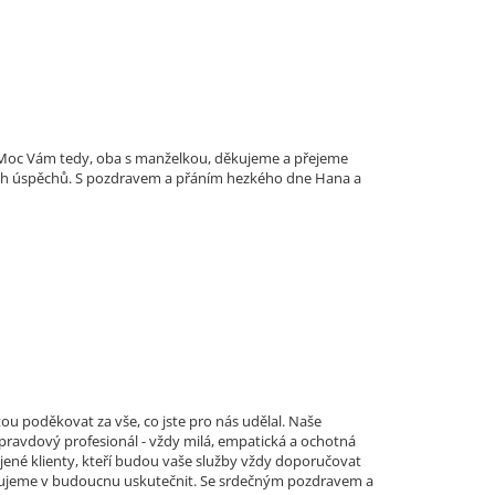
i. Moc Vám tedy, oba s manželkou, děkujeme a přejeme
ích úspěchů. S pozdravem a přáním hezkého dne Hana a
ou poděkovat za vše, co jste pro nás udělal. Naše
 opravdový profesionál - vždy milá, empatická a ochotná
jené klienty, kteří budou vaše služby vždy doporučovat
lánujeme v budoucnu uskutečnit. Se srdečným pozdravem a