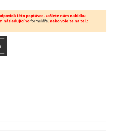
 odpovídá této poptávce, zašlete nám nabídku
m následujícího
formuláře
, nebo volejte na tel.:
t