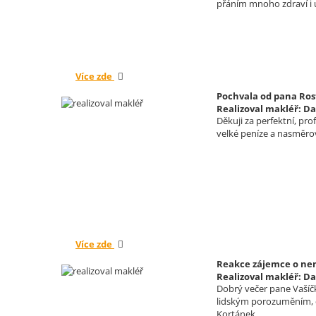
přáním mnoho zdraví i
Více zde
Pochvala od pana Ros
Realizoval makléř: Da
Děkuji za perfektní, pr
velké peníze a nasměrova
Více zde
Reakce zájemce o nemo
Realizoval makléř: Da
Dobrý večer pane Vašíčk
lidským porozuměním, co
Kortánek.