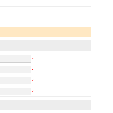
*
*
*
*