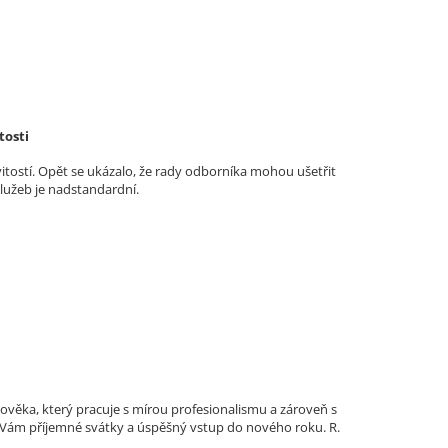
tosti
vitostí. Opět se ukázalo, že rady odborníka mohou ušetřit
služeb je nadstandardní.
lověka, který pracuje s mírou profesionalismu a zároveň s
ji Vám příjemné svátky a úspěšný vstup do nového roku. R.