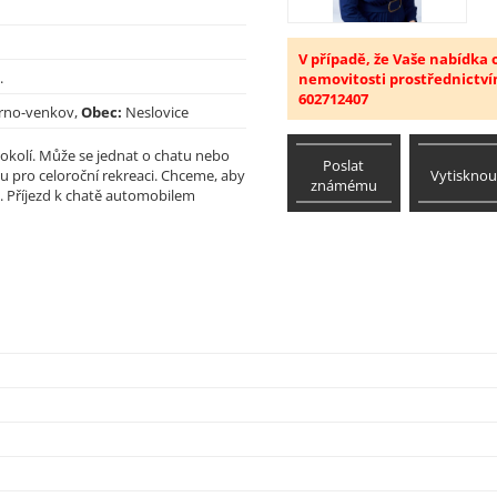
V případě, že Vaše nabídka
.
nemovitosti prostřednictví
602712407
rno-venkov,
Obec:
Neslovice
okolí. Může se jednat o chatu nebo
Poslat
Vytisknou
 pro celoroční rekreaci. Chceme, aby
známému
. Příjezd k chatě automobilem