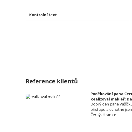
Kontrolní text
Reference klientů
Poděkování pana Čern
Realizoval makléř: Da
Dobrý den pane Vašíčku,
přístupu a ochotně jse
Černý, Hranice