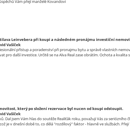
 úspěchů Vám přejí manželé Kovandovi
tilava Leinvebera při koupi a následném pronájmu investiční nemovi
vid Vašíček
ofesionální přístup a poradenství při pronajmu bytu a správě vlastních nemo
t pro další investice. Určitě se na Alva Real zase obrátím. Ochota a kvalita 
vitost, který po složení rezervace byl nucen od koupi odstoupit.
vid Vašíček
ů. Dal jsem Vám hlas do soutěže Realiťák roku, považuji Vás za seriózního č
ž je v dnešní době to, co dělá "rozdílový" faktor - hlavně ve službách. Pře