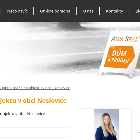
Něco navíc
On-line poradna
O nás
Kontakty
Bl
pi rekreačního objektu v obci Neslovice
ektu v obci Neslovice
bjektu v obci Neslovice