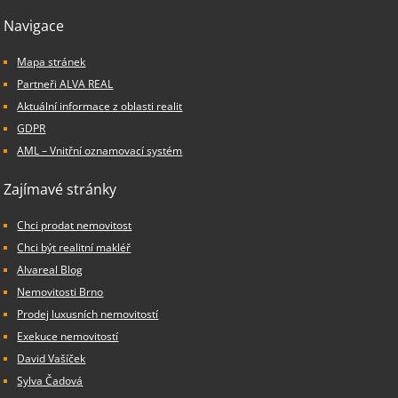
Navigace
Mapa stránek
Partneři ALVA REAL
Aktuální informace z oblasti realit
GDPR
AML – Vnitřní oznamovací systém
Zajímavé stránky
Chci prodat nemovitost
Chci být realitní makléř
Alvareal Blog
Nemovitosti Brno
Prodej luxusních nemovitostí
Exekuce nemovitostí
David Vašíček
Sylva Čadová