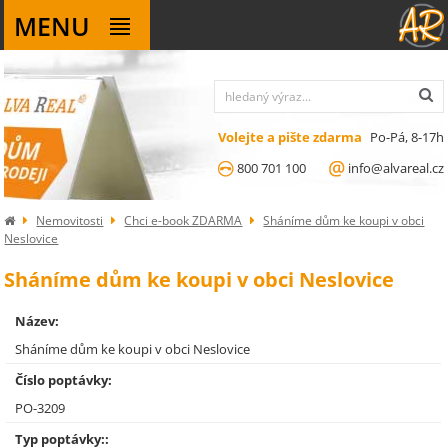
MENU
Volejte a pište zdarma
Po-Pá, 8-17h
800 701 100
info@alvareal.cz
Nemovitosti
Chci e-book ZDARMA
Sháníme dům ke koupi v obci
Neslovice
Sháníme dům ke koupi v obci Neslovice
Název:
Sháníme dům ke koupi v obci Neslovice
Číslo poptávky:
PO-3209
Typ poptávky::