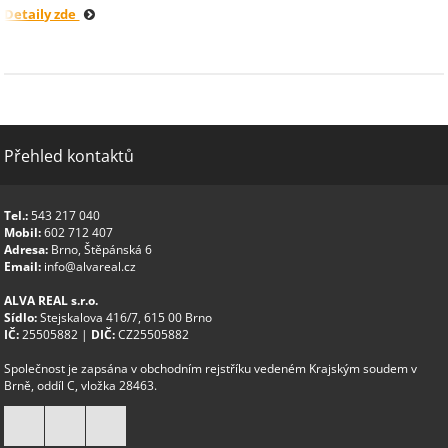
Detaily zde
Přehled kontaktů
Tel.:
543 217 040
Mobil:
602 712 407
Adresa:
Brno, Štěpánská 6
Email:
info@alvareal.cz
ALVA REAL s.r.o.
Sídlo:
Stejskalova 416/7, 615 00 Brno
IČ:
25505882 |
DIČ:
CZ25505882
Společnost je zapsána v obchodním rejstříku vedeném Krajským soudem v
Brně, oddíl C, vložka 28463.