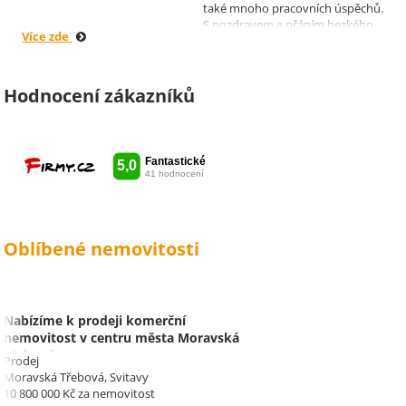
také mnoho pracovních úspěchů.
S pozdravem a přáním hezkého
Více zde
dne Hana a Jan Kovandovi
Hodnocení zákazníků
Oblíbené nemovitosti
Nabízíme k prodeji komerční
nemovitost v centru města Moravská
Třebová.
Prodej
Moravská Třebová, Svitavy
10 800 000 Kč za nemovitost