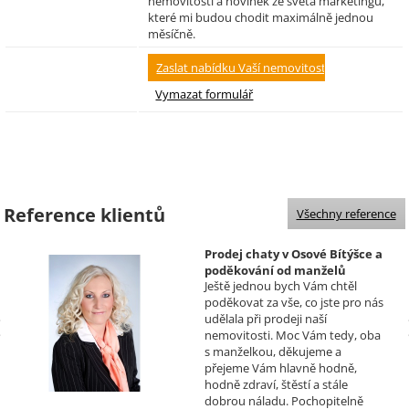
nemovitostí a novinek ze světa marketingu,
které mi budou chodit maximálně jednou
měsíčně.
Reference klientů
Všechny reference
Prodej chaty v Osové Bítýšce a
poděkování od manželů
Ještě jednou bych Vám chtěl
Kovandových
poděkovat za vše, co jste pro nás
Realizoval makléř: Sylva
udělala při prodeji naší
Čadová
nemovitosti. Moc Vám tedy, oba
s manželkou, děkujeme a
přejeme Vám hlavně hodně,
hodně zdraví, štěstí a stále
dobrou náladu. Pochopitelně