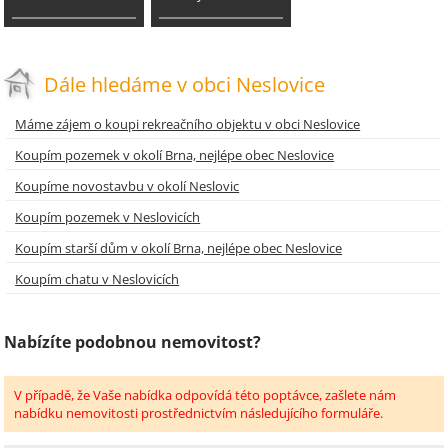
Dále hledáme v obci Neslovice
Máme zájem o koupi rekreačního objektu v obci Neslovice
Koupím pozemek v okolí Brna, nejlépe obec Neslovice
Koupíme novostavbu v okolí Neslovic
Koupím pozemek v Neslovicích
Koupím starší dům v okolí Brna, nejlépe obec Neslovice
Koupím chatu v Neslovicích
Nabízíte podobnou nemovitost?
V případě, že Vaše nabídka odpovídá této poptávce, zašlete nám
nabídku nemovitosti prostřednictvím následujícího formuláře.