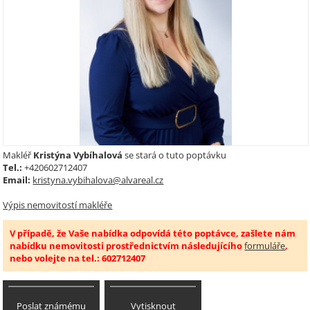
Makléř
Kristýna Vybíhalová
se stará o tuto poptávku
Tel.:
+420602712407
Email:
kristyna.vybihalova@alvareal.cz
Výpis nemovitostí makléře
V případě, že Vaše nabídka odpovídá této poptávce, zašlete nám
nabídku nemovitosti prostřednictvím následujícího
formuláře
,
nebo volejte na tel.: 602712407
Poslat známému
Vytisknout