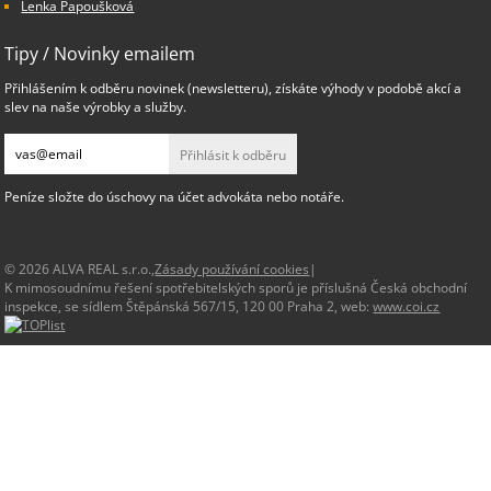
Lenka Papoušková
Tipy / Novinky emailem
Přihlášením k odběru novinek (newsletteru), získáte výhody v podobě akcí a
slev na naše výrobky a služby.
Přihlásit k odběru
Peníze složte do úschovy na účet advokáta nebo notáře.
© 2026 ALVA REAL s.r.o.,
Zásady používání cookies
|
K mimosoudnímu řešení spotřebitelských sporů je příslušná Česká obchodní
inspekce, se sídlem Štěpánská 567/15, 120 00 Praha 2, web:
www.coi.cz